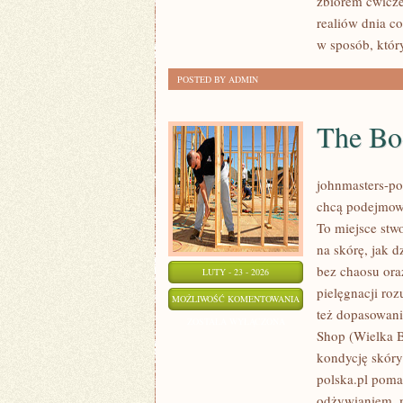
zbiorem ćwicze
PROFILAKTYKA
realiów dnia 
w sposób, któr
POSTED BY ADMIN
The Bo
johnmasters-pol
chcą podejmowa
To miejsce stwo
na skórę, jak 
bez chaosu ora
LUTY - 23 - 2026
pielęgnacji ro
THE
MOŻLIWOŚĆ KOMENTOWANIA
też dopasowan
BODY
ZOSTAŁA WYŁĄCZONA
Shop (Wielka B
SHOP
kondycję skóry 
(WIELKA
polska.pl poma
BRYTANIA)
odżywianiem, 