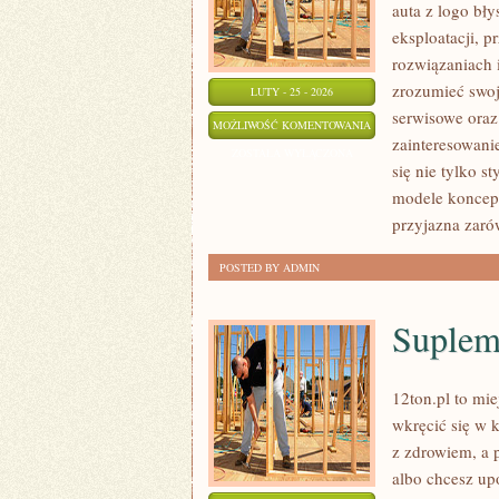
auta z logo bł
eksploatacji, 
rozwiązaniach i
zrozumieć swoj
LUTY - 25 - 2026
serwisowe oraz
OPEL
MOŻLIWOŚĆ KOMENTOWANIA
zainteresowani
W
ZOSTAŁA WYŁĄCZONA
się nie tylko s
POLSCE
modele koncepcy
przyjazna zaró
POSTED BY ADMIN
Suplem
12ton.pl to mie
wkręcić się w 
z zdrowiem, a p
albo chcesz up