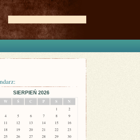
ndarz:
SIERPIEŃ 2026
W
Ś
C
P
S
N
1
2
4
5
6
7
8
9
11
12
13
14
15
16
18
19
20
21
22
23
25
26
27
28
29
30