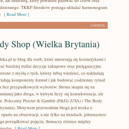
ń, ale strukturą, który powinien pasować do celów oraz
codziennego. TKKF Sieraków pomaga układać harmonogram
y
[ Read More ]
CONTINUE
dy Shop (Wielka Brytania)
ska.pl to blog dla osób, które interesują się kosmetykami i
ć bardziej trafne decyzje zakupowe oraz pielęgnacyjne.
rzone z myślą o tych, którzy lubią wiedzieć, co nakładają
działają komponenty formuł i jak budować codzienny rytuał
z bez przypadkowych wyborów. Strona skupia się na
zumianej jako droga, w którym liczy się konsekwencja, ale
ie. Polecamy Procter & Gamble (P&G) (USA) i The Body
rytania). Motywem przewodnim bloga jest troska o
oparta na obserwacji, a nie tylko na trendach. johnmasters-
ga porządkować pojęcia, tłumaczy różnice między
między
[ Read More ]