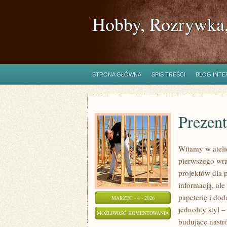
Hobby, Rozrywka,
STRONA GŁÓWNA
SPIS TREŚCI
BLOG INT
Prezent
Witamy w atelie
pierwszego wra
projektów dla p
informacją, al
papeterię i dod
MARZEC - 4 - 2026
jednolity styl 
PREZENTY
MOŻLIWOŚĆ KOMENTOWANIA
budujące nastr
DLA
ZOSTAŁA WYŁĄCZONA