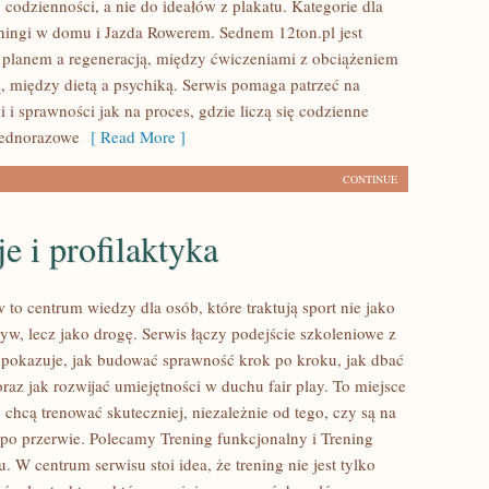
codzienności, a nie do ideałów z plakatu. Kategorie dla
ningi w domu i Jazda Rowerem. Sednem 12ton.pl jest
 planem a regeneracją, między ćwiczeniami z obciążeniem
ą, między dietą a psychiką. Serwis pomaga patrzeć na
 i sprawności jak na proces, gdzie liczą się codzienne
 jednorazowe
[ Read More ]
CONTINUE
e i profilaktyka
to centrum wiedzy dla osób, które traktują sport nie jako
yw, lecz jako drogę. Serwis łączy podejście szkoleniowe z
 pokazuje, jak budować sprawność krok po kroku, jak dbać
oraz jak rozwijać umiejętności w duchu fair play. To miejsce
y chcą trenować skuteczniej, niezależnie od tego, czy są na
 po przerwie. Polecamy Trening funkcjonalny i Trening
. W centrum serwisu stoi idea, że trening nie jest tylko