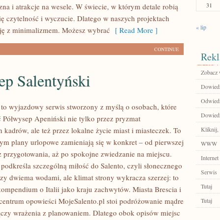
31
a i atrakcje na wesele. W świecie, w którym detale robią
się czytelność i wyczucie. Dlatego w naszych projektach
« lip
cję z minimalizmem. Możesz wybrać
[ Read More ]
CONTINUE
Rekl
Zobacz 
ep Salentyński
Dowiedz 
Odwiedź 
 to wyjazdowy serwis stworzony z myślą o osobach, które
Dowiedz
 Półwysep Apeniński nie tylko przez pryzmat
kadrów, ale też przez lokalne życie miast i miasteczek. To
Kliknij,
rym plany urlopowe zamieniają się w konkret – od pierwszej
WWW
ez przygotowania, aż po spokojne zwiedzanie na miejscu.
Internet
podkreśla szczególną miłość do Salento, czyli słonecznego
Serwis
y dwiema wodami, ale klimat strony wykracza szerzej: to
Tutaj
mpendium o Italii jako kraju zachwytów. Miasta Brescia i
entrum opowieści MojeSalento.pl stoi podróżowanie mądre
Tutaj
 łączy wrażenia z planowaniem. Dlatego obok opisów miejsc