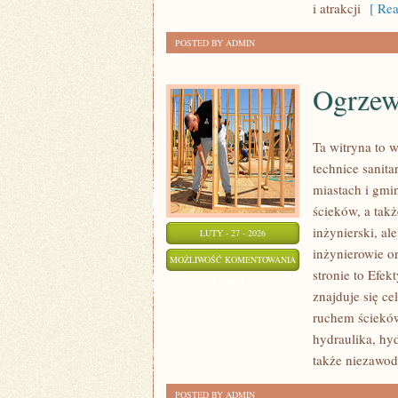
i atrakcji
[ Rea
POSTED BY ADMIN
Ogrzew
Ta witryna to 
technice sanita
miastach i gmi
ścieków, a tak
inżynierski, al
LUTY - 27 - 2026
inżynierowie o
OGRZEWANIE
MOŻLIWOŚĆ KOMENTOWANIA
stronie to Efe
BUDYNKÓW
ZOSTAŁA WYŁĄCZONA
znajduje się ce
ruchem ścieków
hydraulika, hy
także niezawod
POSTED BY ADMIN