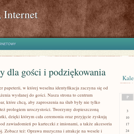
 Internet
ERNETOWY
y dla gości i podziękowania
Kale
r papeterii, w której weselna identyfikacja zaczyna się od
żenia wysłanej do gości. Nasza strona to centrum
P
ar, które chcą, aby zaproszenia na ślub były nie tylko
e też prologiem uroczystości. Tworzymy dopieszczoną
3
atki, dzięki którym cała ceremonia oraz przyjęcie zyskują
10
– od zawiadomień po karteczki z imionami, a także akcesoria
17
ój. Zobacz też: Oprawa muzyczna i atrakcje na wesele i
24