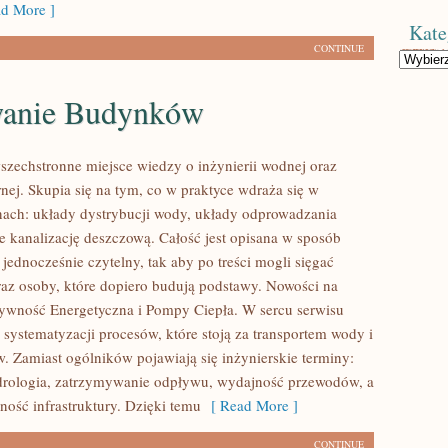
d More ]
Kate
CONTINUE
Kategorie
anie Budynków
wszechstronne miejsce wiedzy o inżynierii wodnej oraz
rnej. Skupia się na tym, co w praktyce wdraża się w
nach: układy dystrybucji wody, układy odprowadzania
że kanalizację deszczową. Całość jest opisana w sposób
e jednocześnie czytelny, tak aby po treści mogli sięgać
raz osoby, które dopiero budują podstawy. Nowości na
ktywność Energetyczna i Pompy Ciepła. W sercu serwisu
l systematyzacji procesów, które stoją za transportem wody i
. Zamiast ogólników pojawiają się inżynierskie terminy:
drologia, zatrzymywanie odpływu, wydajność przewodów, a
ność infrastruktury. Dzięki temu
[ Read More ]
CONTINUE