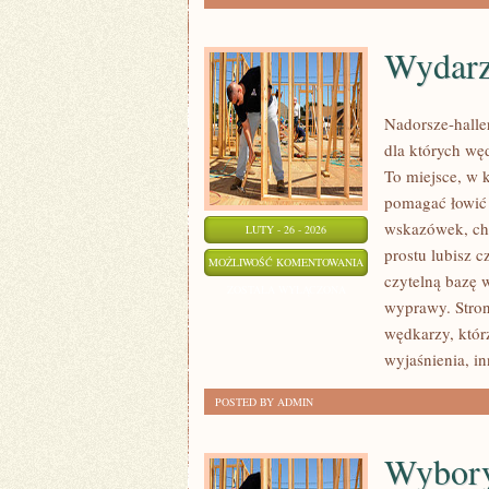
Wydarz
Nadorsze-haller
dla których wę
To miejsce, w 
pomagać łowić 
wskazówek, chc
LUTY - 26 - 2026
prostu lubisz c
WYDARZENIA
MOŻLIWOŚĆ KOMENTOWANIA
czytelną bazę w
I
ZOSTAŁA WYŁĄCZONA
wyprawy. Stron
ZAWODY
wędkarzy, któr
WĘDKARSKIE
wyjaśnienia, i
POSTED BY ADMIN
Wybory