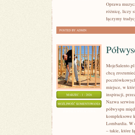
Oprawa muzyczn
GOŚCI
różnicę, liczy 
I
łączymy trady
PODZIĘKOWANIA
POSTED BY ADMIN
Półwys
MojeSalento.pl
chcą zrozumieć
pocztówkowych 
miejsce, w któ
inspiracji, prz
MARZEC - 1 - 2026
Nazwa serwisu 
PÓŁWYSEP
MOŻLIWOŚĆ KOMENTOWANIA
półwyspu międz
SALENTYŃSKI
ZOSTAŁA WYŁĄCZONA
kompleksowe ko
Lombardia. W c
– takie, które