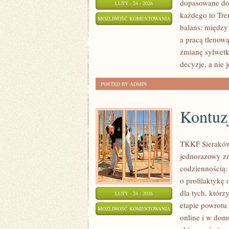
dopasowane do 
LUTY - 24 - 2026
każdego to Tre
SUPLEMENTY
MOŻLIWOŚĆ KOMENTOWANIA
balans: między
I
ZOSTAŁA WYŁĄCZONA
a pracą tlenow
ODŻYWKI
zmianę sylwetki
decyzje, a nie
POSTED BY ADMIN
Kontuzj
TKKF Sieraków 
jednorazowy zr
codziennością:
o profilaktykę 
dla tych, którz
LUTY - 24 - 2026
etapie powrotu
KONTUZJE
MOŻLIWOŚĆ KOMENTOWANIA
online i w domu
I
ZOSTAŁA WYŁĄCZONA