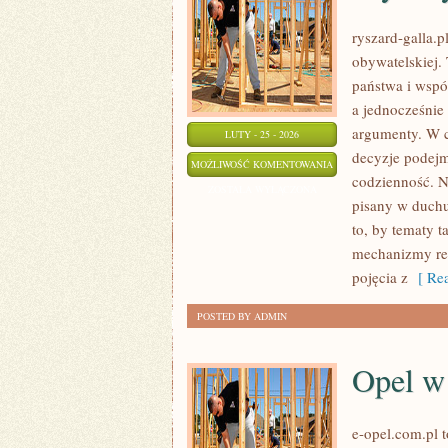
ryszard-galla.p
obywatelskiej.
państwa i wspó
a jednocześnie
argumenty. W c
LUTY - 25 - 2026
decyzje podejm
WYBORY
MOŻLIWOŚĆ KOMENTOWANIA
codzienność. No
I
ZOSTAŁA WYŁĄCZONA
pisany w duchu
KAMPANIE
to, by tematy 
mechanizmy rep
pojęcia z
[ Rea
POSTED BY ADMIN
Opel w
e-opel.com.pl 