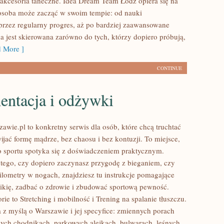
i akcesoria taneczne. Idea Dream Team Łódź opiera się na
osoba może zacząć w swoim tempie: od nauki
rzez regularny progres, aż po bardziej zaawansowane
a jest skierowana zarówno do tych, którzy dopiero próbują,
 More ]
CONTINUE
entacja i odżywki
awie.pl to konkretny serwis dla osób, które chcą truchtać
wijać formę mądrze, bez chaosu i bez kontuzji. To miejsce,
o sportu spotyka się z doświadczeniem praktycznym.
 tego, czy dopiero zaczynasz przygodę z bieganiem, czy
ilometry w nogach, znajdziesz tu instrukcje pomagające
ikię, zadbać o zdrowie i zbudować sportową pewność.
ie to Stretching i mobilność i Trening na spalanie tłuszczu.
a z myślą o Warszawie i jej specyfice: zmiennych porach
nych chodnikach, parkowych alejkach, bulwarach, leśnych