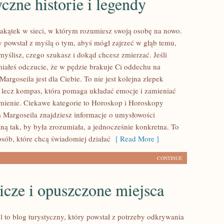
czne historie i legendy
zakątek w sieci, w którym rozumiesz swoją osobę na nowo.
ry powstał z myślą o tym, abyś mógł zajrzeć w głąb temu,
 myślisz, czego szukasz i dokąd chcesz zmierzać. Jeśli
iałeś odczucie, że w pędzie brakuje Ci oddechu na
Margoseila jest dla Ciebie. To nie jest kolejna zlepek
 lecz kompas, która pomaga układać emocje i zamieniać
mienie. Ciekawe kategorie to Horoskop i Horoskopy
 Margoseila znajdziesz informacje o umysłowości
ną tak, by była zrozumiała, a jednocześnie konkretna. To
osób, które chcą świadomiej działać
[ Read More ]
CONTINUE
cze i opuszczone miejsca
 to blog turystyczny, który powstał z potrzeby odkrywania