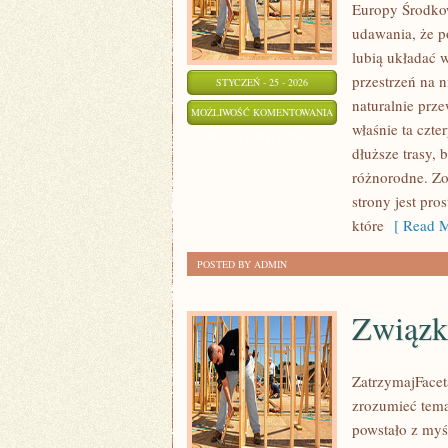
Europy Środkow
udawania, że p
lubią układać 
przestrzeń na 
STYCZEŃ - 25 - 2026
naturalnie prze
TAJEMNICZE
MOŻLIWOŚĆ KOMENTOWANIA
właśnie ta czte
I
ZOSTAŁA WYŁĄCZONA
dłuższe trasy, 
OPUSZCZONE
różnorodne. Zo
MIEJSCA
strony jest pr
które
[ Read M
POSTED BY ADMIN
Związ
ZatrzymajFaceta
zrozumieć tema
powstało z myś