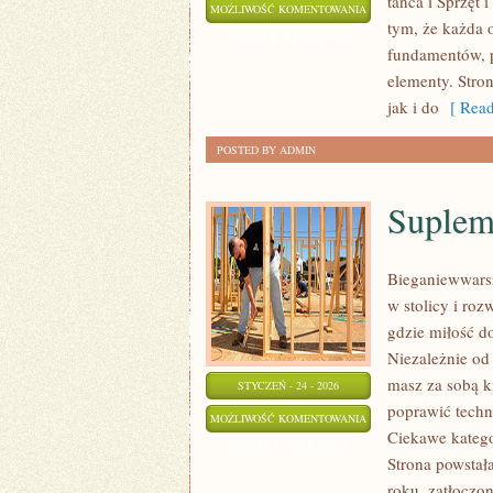
tańca i Sprzęt 
TANIEC
MOŻLIWOŚĆ KOMENTOWANIA
tym, że każda 
JAKO
ZOSTAŁA WYŁĄCZONA
fundamentów, p
FORMA
elementy. Stron
TERAPII
jak i do
[ Read
POSTED BY ADMIN
Suplem
Bieganiewwarsz
w stolicy i roz
gdzie miłość d
Niezależnie od
masz za sobą k
STYCZEŃ - 24 - 2026
poprawić techn
SUPLEMENTACJA
MOŻLIWOŚĆ KOMENTOWANIA
Ciekawe kategor
I
ZOSTAŁA WYŁĄCZONA
Strona powstał
ODŻYWKI
roku, zatłoczo