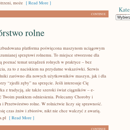
strzeni, może
[ Read More ]
Kate
CONTINUE
Kategorie
órstwo rolne
 rozbudowana platforma poświęcona maszynom uciągowym
ozumianej sprzętowi rolnemu. To miejsce stworzone dla
cą poznać temat urządzeń rolnych w praktyce – bez
ia, za to z naciskiem na przydatne wskazówki. Serwis
niki zarówno dla nowych użytkowników maszyn, jak i dla
rzy “zjedli zęby” na sprzęcie. Jeśli interesuje Cię
a z tradycją, ale także szeroki świat ciągników – e-
ć Twoim punktem odniesienia. Polecamy Choroby i
n i Przetwórstwo rolne. W rolnictwie liczy się sprawność.
ię czas żniw i zbiorów, nikt nie chce walczyć z awarią.
s.pl
[ Read More ]
CONTINUE