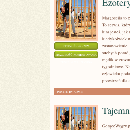
Ezotery
Margoseila to 
To serwis, któ
kim jesteś, jak
kiedykolwiek m
zastanowienie, 
STYCZEŃ - 26 - 2026
suchych porad,
EZOTERYCZNE
MOŻLIWOŚĆ KOMENTOWANIA
mętlik w zrozu
HISTORIE
ZOSTAŁA WYŁĄCZONA
tygodniowe. Na
I
człowieka poda
LEGENDY
przestrzeń dla 
POSTED BY ADMIN
Tajemni
GorąceWęgry.pl