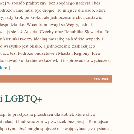
ej w sposób praktyczny, bez zbędnego nadęcia i bez
odróżowanie musi być drogie. To miejsce dla osób, które
wyjazdy krok po kroku, ale jednocześnie chcą zostawić
niespodziankę. W centrum uwagi są Węgry, jednak
wijają się też Austria, Czechy oraz Republika Słowacka. To
ry kierunki tworzy idealną mozaikę na krótkie wypady i
bo wszystko jest blisko, a jednocześnie zaskakująco
bacz też: Podróże budżetowe i Miasta i Regiony. Idea
osta: dawać konkretne wskazówki i inspirować do wycieczek,
ore ]
CONTINUE
ki LGBTQ+
.pl to praktyczna przestrzeń dla kobiet, które chcą
t relacji i budować zdrowy związek bez presji. To miejsce
lą o tym, abyś mogła spojrzeć na swoją sytuację z dystansu,