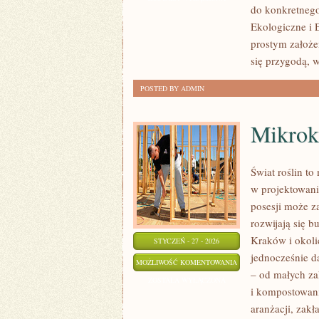
do konkretnego
I
Ekologiczne i 
WENTYLACYJNE
prostym założe
się przygodą, 
POSTED BY ADMIN
Mikrok
Świat roślin to
w projektowani
posesji może za
rozwijają się b
Kraków i okolic
STYCZEŃ - 27 - 2026
jednocześnie d
MIKROKLIMAT
MOŻLIWOŚĆ KOMENTOWANIA
– od małych za
W
ZOSTAŁA WYŁĄCZONA
i kompostowanie
OGRODZIE
aranżacji, zak