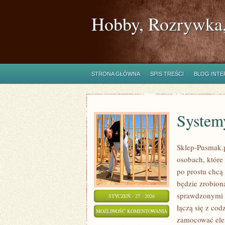
Hobby, Rozrywka,
STRONA GŁÓWNA
SPIS TREŚCI
BLOG INT
System
Sklep-Pusmak.p
osobach, które
po prostu chcą
będzie zrobion
sprawdzonymi t
STYCZEŃ - 27 - 2026
łączą się z co
SYSTEMY
MOŻLIWOŚĆ KOMENTOWANIA
zamocować elem
GRZEWCZE
ZOSTAŁA WYŁĄCZONA