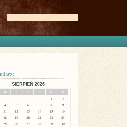
ndarz:
SIERPIEŃ 2026
W
Ś
C
P
S
N
1
2
4
5
6
7
8
9
11
12
13
14
15
16
18
19
20
21
22
23
25
26
27
28
29
30