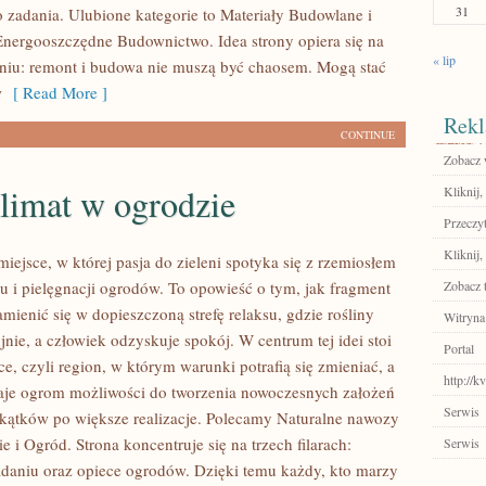
31
 zadania. Ulubione kategorie to Materiały Budowlane i
Energooszczędne Budownictwo. Idea strony opiera się na
« lip
niu: remont i budowa nie muszą być chaosem. Mogą stać
w
[ Read More ]
Rekl
CONTINUE
Zobacz w
limat w ogrodzie
Kliknij,
Przeczyt
Kliknij,
 miejsce, w której pasja do zieleni spotyka się z rzemiosłem
u i pielęgnacji ogrodów. To opowieść o tym, jak fragment
Zobacz 
mienić się w dopieszczoną strefę relaksu, gdzie rośliny
Witryna
ujnie, a człowiek odzyskuje spokój. W centrum tej idei stoi
Portal
e, czyli region, w którym warunki potrafią się zmieniać, a
http://k
aje ogrom możliwości do tworzenia nowoczesnych założeń
Serwis
kątków po większe realizacje. Polecamy Naturalne nawozy
 i Ogród. Strona koncentruje się na trzech filarach:
Serwis
ładaniu oraz opiece ogrodów. Dzięki temu każdy, kto marzy