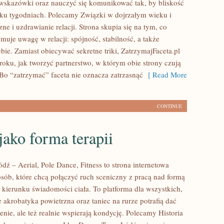
 wskazówki oraz nauczyć się komunikować tak, by bliskość
ilku tygodniach. Polecamy Związki w dojrzałym wieku i
ne i uzdrawianie relacji. Strona skupia się na tym, co
uje uwagę w relacji: spójność, stabilność, a także
bie. Zamiast obiecywać sekretne triki, ZatrzymajFaceta.pl
roku, jak tworzyć partnerstwo, w którym obie strony czują
 Bo “zatrzymać” faceta nie oznacza zatrzasnąć
[ Read More
CONTINUE
jako forma terapii
ź – Aerial, Pole Dance, Fitness to strona internetowa
osób, które chcą połączyć ruch sceniczny z pracą nad formą
w kierunku świadomości ciała. To platforma dla wszystkich,
e akrobatyka powietrzna oraz taniec na rurze potrafią dać
ienie, ale też realnie wspierają kondycję. Polecamy Historia