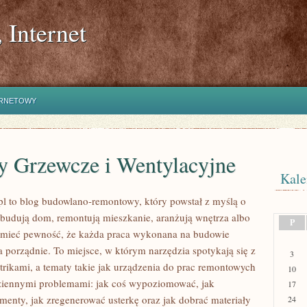
 Internet
ERNETOWY
y Grzewcze i Wentylacyjne
Kale
l to blog budowlano-remontowy, który powstał z myślą o
 budują dom, remontują mieszkanie, aranżują wnętrza albo
P
 mieć pewność, że każda praca wykonana na budowie
a porządnie. To miejsce, w którym narzędzia spotykają się z
3
rikami, a tematy takie jak urządzenia do prac remontowych
10
dziennymi problemami: jak coś wypoziomować, jak
17
enty, jak zregenerować usterkę oraz jak dobrać materiały
24