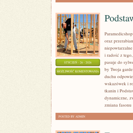
Podsta
Paramedicshop.
oraz przerabia
niepowtarzalne 
i radość z tego
pasuje do sylwe
STYCZEŃ - 26 - 2026
by Twoja garde
PODSTAWY
MOŻLIWOŚĆ KOMENTOWANIA
duchu odpowied
SZYCIA
ZOSTAŁA WYŁĄCZONA
wskazówek i ro
tkanin i Podst
dynamiczne, zw
zmiana fasonu
POSTED BY ADMIN