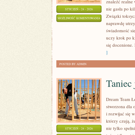
znaleźć realne
nie gasła po k
STYCZEŃ - 24 - 2026
Związki toksycz
ZWIĄZKI
MOŻLIWOŚĆ KOMENTOWANIA
naprawdę utrzym
LGBTQ+
ZOSTAŁA WYŁĄCZONA
świadomość sie
uczy krok po k
się docenione.
]
POSTED BY ADMIN
Taniec 
Dream Team Łód
stworzona dla 
i rozwijać się 
którzy czują, ż
nie tylko spełn
STYCZEŃ - 24 - 2026