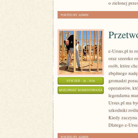
o zielonej prze
POSTED BY ADMIN
Przetw
e-Ursus.pl to
oraz szeroko r
osób, które ch
zbędnego nadęc
gromadzi porad
STYCZEŃ - 26 - 2026
operatorów, któ
PRZETWÓRSTWO
MOŻLIWOŚĆ KOMENTOWANIA
legendarna mark
ROLNE
ZOSTAŁA WYŁĄCZONA
Ursus.pl ma by
szkodniki rośli
Kiedy zaczyna s
Dlatego e-Ursu
POSTED BY ADMIN