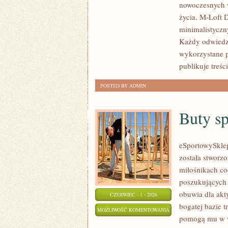
nowoczesnych w
DODATKI
życia. M-Loft 
minimalistyczn
Każdy odwiedza
wykorzystane p
publikuje treś
POSTED BY ADMIN
Buty s
eSportowySklep.
została stworz
miłośnikach co
poszukujących 
obuwia dla akt
CZERWIEC - 1 - 2026
bogatej bazie 
BUTY
MOŻLIWOŚĆ KOMENTOWANIA
pomogą mu w w
SPORTOWE
ZOSTAŁA WYŁĄCZONA