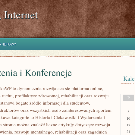
 Internet
ERNETOWY
enia i Konferencje
Kale
kaWF to dynamicznie rozwijająca się platforma online,
ę ruchu, profilaktyce zdrowotnej, rehabilitacji oraz rozwoju
P
stanowi bogate źródło informacji dla studentów,
struktorów oraz wszystkich osób zainteresowanych sportem
3
kawe kategorie to Historia i Ciekawostki i Wydarzenia i
10
a stronie można znaleźć liczne artykuły dotyczące rozwoju
17
wienia, rozwoju mentalnego, rehabilitacji oraz zagadnień
24