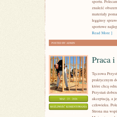
sportu. Poleca
znaleźć obszer
materiały poma
legginsy spraw
sportowe najl
Read More ]
POSTED BY ADMIN
Praca i
Tęczowa Przyst
praktycznym do
które chcą odn
Przystań dobrze
akceptacją, a j
MAJ - 23 - 2026
człowieku. Pole
PRACA
MOŻLIWOŚĆ KOMENTOWANIA
Strona ma wspi
I
ZOSTAŁA WYŁĄCZONA