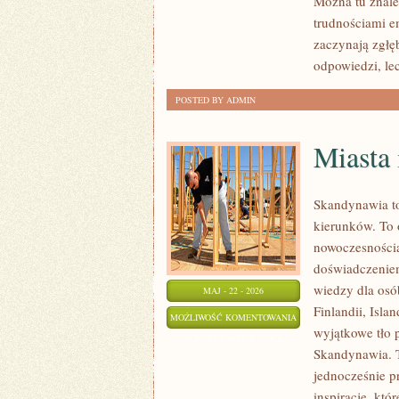
Można tu znaleź
PSYCHOLOGIA
trudnościami e
ORGANIZACJI
zaczynają zgłę
odpowiedzi, le
POSTED BY ADMIN
Miasta 
Skandynawia to
kierunków. To 
nowoczesnością
doświadczeniem
wiedzy dla osób
MAJ - 22 - 2026
Finlandii, Isla
MIASTA
MOŻLIWOŚĆ KOMENTOWANIA
wyjątkowe tło 
I
ZOSTAŁA WYŁĄCZONA
Skandynawia. T
REGIONY
jednocześnie p
inspiracje, kt