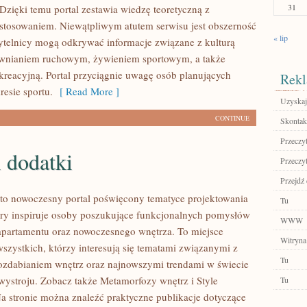
31
Dzięki temu portal zestawia wiedzę teoretyczną z
tosowaniem. Niewątpliwym atutem serwisu jest obszerność
« lip
ytelnicy mogą odkrywać informacje związane z kulturą
awnianiem ruchowym, żywieniem sportowym, a także
kreacyjną. Portal przyciągnie uwagę osób planujących
Rekl
resie sportu.
[ Read More ]
Uzyskaj
CONTINUE
Skontakt
Przeczyt
 dodatki
Przeczyt
Przejdź
to nowoczesny portal poświęcony tematyce projektowania
Tu
tóry inspiruje osoby poszukujące funkcjonalnych pomysłów
WWW
apartamentu oraz nowoczesnego wnętrza. To miejsce
Witryna
wszystkich, którzy interesują się tematami związanymi z
Tu
zdabianiem wnętrz oraz najnowszymi trendami w świecie
wystroju. Zobacz także Metamorfozy wnętrz i Style
Tu
Na stronie można znaleźć praktyczne publikacje dotyczące