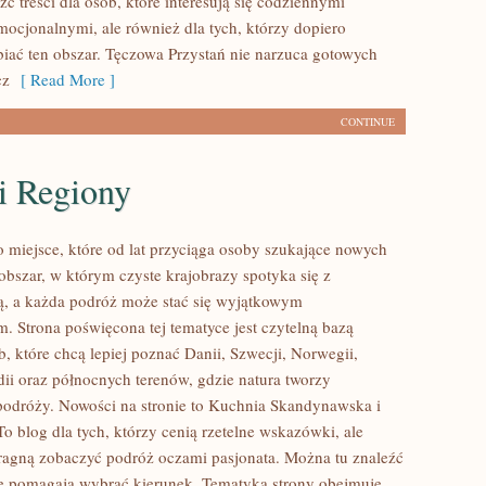
ć treści dla osób, które interesują się codziennymi
mocjonalnymi, ale również dla tych, którzy dopiero
biać ten obszar. Tęczowa Przystań nie narzuca gotowych
cz
[ Read More ]
CONTINUE
i Regiony
 miejsce, które od lat przyciąga osoby szukające nowych
obszar, w którym czyste krajobrazy spotyka się z
, a każda podróż może stać się wyjątkowym
. Strona poświęcona tej tematyce jest czytelną bazą
, które chcą lepiej poznać Danii, Szwecji, Norwegii,
ndii oraz północnych terenów, gdzie natura tworzy
podróży. Nowości na stronie to Kuchnia Skandynawska i
o blog dla tych, którzy cenią rzetelne wskazówki, ale
ragną zobaczyć podróż oczami pasjonata. Można tu znaleźć
óre pomagają wybrać kierunek. Tematyka strony obejmuje