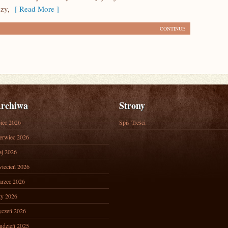
zy,
[ Read More ]
CONTINUE
rchiwa
Strony
piec 2026
Spis Treści
erwiec 2026
j 2026
iecień 2026
rzec 2026
ty 2026
yczeń 2026
udzień 2025