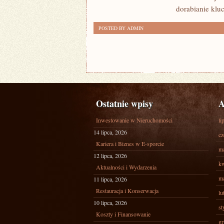
dorabianie kluc
POSTED BY ADMIN
Ostatnie wpisy
A
Inwestowanie w Nieruchomości
li
14 lipca, 2026
cz
Kariera i Biznes w E-sporcie
ma
12 lipca, 2026
kw
Aktualności i Wydarzenia
ma
11 lipca, 2026
Restauracja i Konserwacja
lu
10 lipca, 2026
st
Koszty i Finansowanie
gr