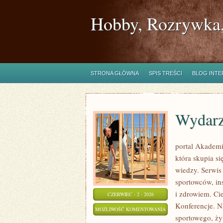
Hobby, Rozrywka,
STRONA GŁÓWNA
SPIS TREŚCI
BLOG INT
Wydarz
portal Akademi
która skupia si
wiedzy. Serwis 
sportowców, in
i zdrowiem. Cie
CZERWIEC - 2 - 2026
Konferencje. N
WYDARZENIA
MOŻLIWOŚĆ KOMENTOWANIA
sportowego, ży
I
ZOSTAŁA WYŁĄCZONA