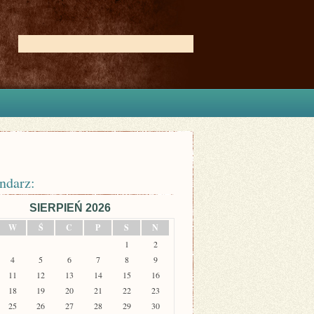
ndarz:
SIERPIEŃ 2026
W
Ś
C
P
S
N
1
2
4
5
6
7
8
9
11
12
13
14
15
16
18
19
20
21
22
23
25
26
27
28
29
30