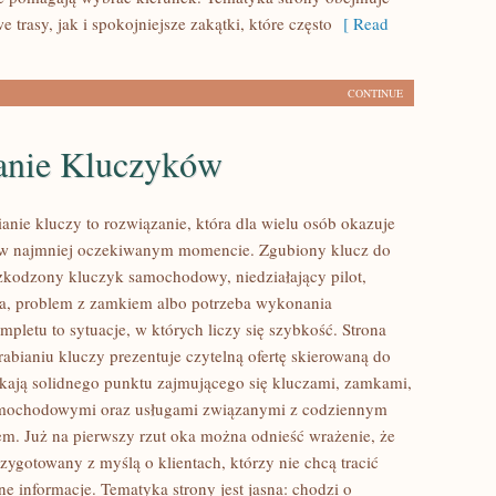
 trasy, jak i spokojniejsze zakątki, które często
[ Read
CONTINUE
anie Kluczyków
anie kluczy to rozwiązanie, która dla wielu osób okazuje
a w najmniej oczekiwanym momencie. Zgubiony klucz do
zkodzony kluczyk samochodowy, niedziałający pilot,
a, problem z zamkiem albo potrzeba wykonania
pletu to sytuacje, w których liczy się szybkość. Strona
abianiu kluczy prezentuje czytelną ofertę skierowaną do
ukają solidnego punktu zajmującego się kluczami, zamkami,
mochodowymi oraz usługami związanymi z codziennym
m. Już na pierwszy rzut oka można odnieść wrażenie, że
rzygotowany z myślą o klientach, którzy nie chcą tracić
ne informacje. Tematyka strony jest jasna: chodzi o