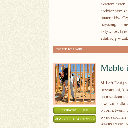
akademickich. 
KONFERENCJE
codziennym zas
materiałów. Cz
fizyczną, uspr
aktywnością re
edukację w zak
POSTED BY ADMIN
Meble i
M-Loft Design 
przestrzeni, k
na urządzenie 
stworzone dla 
wzornictwem, o
CZERWIEC - 1 - 2026
wyposażenia i 
MEBLE
MOŻLIWOŚĆ KOMENTOWANIA
wnętrzarskie. 
I
ZOSTAŁA WYŁĄCZONA