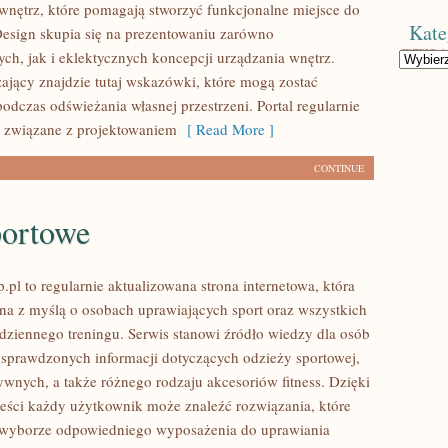
nętrz, które pomagają stworzyć funkcjonalne miejsce do
Kate
Design skupia się na prezentowaniu zarówno
ych, jak i eklektycznych koncepcji urządzania wnętrz.
Kategorie
jący znajdzie tutaj wskazówki, które mogą zostać
odczas odświeżania własnej przestrzeni. Portal regularnie
ci związane z projektowaniem
[ Read More ]
CONTINUE
portowe
pl to regularnie aktualizowana strona internetowa, która
ona z myślą o osobach uprawiających sport oraz wszystkich
dziennego treningu. Serwis stanowi źródło wiedzy dla osób
sprawdzonych informacji dotyczących odzieży sportowej,
ywnych, a także różnego rodzaju akcesoriów fitness. Dzięki
treści każdy użytkownik może znaleźć rozwiązania, które
yborze odpowiedniego wyposażenia do uprawiania