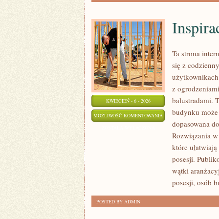
Inspira
Ta strona inte
się z codzienn
użytkownikach
z ogrodzeniami
balustradami. T
KWIECIEŃ - 6 - 2026
budynku może b
INSPIRACJE
MOŻLIWOŚĆ KOMENTOWANIA
dopasowana do 
Z
ZOSTAŁA WYŁĄCZONA
Rozwiązania w 
CAŁEGO
które ułatwiaj
ŚWIATA
posesji. Publi
wątki aranżacy
posesji, osób b
POSTED BY ADMIN