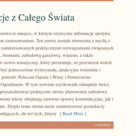
cje z Całego Świata
rnetowa to miejsce, w którym użyteczne informacje spotyka
ym zastosowaniem. Ten serwis została stworzona z myślą o
 zainteresowanych praktycznymi rozwiązaniami związanych
, bramami, zabudową garażową, wiatami, a także
o serwis tematyczny, który prezentuje, że przestrzeń wokół
yć jednocześnie wytrzymała, atrakcyjna wizualnie i
potrzeb. Polecam Garaże i Wiaty i Nowoczesne
Ogradzaniu. W tym serwisie użytkownik odnajdzie treści,
ą przeanalizować praktyczne strony planowania zabudowy
kowane teksty obejmują zarówno sprawy konstrukcyjne, jak i
jne. Dzięki temu strona może zainteresować posiadaczy
udujących, ale też tych, którzy
[ Read More ]
CONTINUE