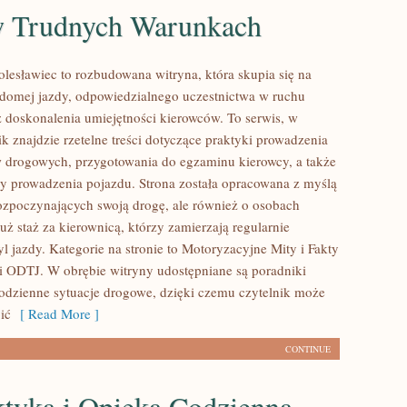
w Trudnych Warunkach
lesławiec to rozbudowana witryna, która skupia się na
domej jazdy, odpowiedzialnego uczestnictwa w ruchu
doskonalenia umiejętności kierowców. To serwis, w
k znajdzie rzetelne treści dotyczące praktyki prowadzenia
w drogowych, przygotowania do egzaminu kierowcy, a także
ny prowadzenia pojazdu. Strona została opracowana z myślą
ozpoczynających swoją drogę, ale również o osobach
uż staż za kierownicą, którzy zamierzają regularnie
l jazdy. Kategorie na stronie to Motoryzacyjne Mity i Fakty
 i ODTJ. W obrębie witryny udostępniane są poradniki
codzienne sytuacje drogowe, dzięki czemu czytelnik może
ić
[ Read More ]
CONTINUE
ktyka i Opieka Codzienna