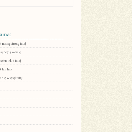
ama:
 naszą stronę tutaj
aj pełną wersję
ełen tekst tutaj
 ten link
się więcej tutaj