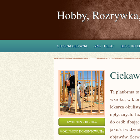
Hobby, Rozrywka,
STRONA GŁÓWNA
SPIS TREŚCI
BLOG INT
Ciekaw
Ta platforma t
wzroku, w któr
lekarza okulis
optycznych. Już
do osób dbając
KWIECIEŃ - 10 - 2026
jakości widzen
CIEKAWOSTKI
MOŻLIWOŚĆ KOMENTOWANIA
objawów. Serwi
O
ZOSTAŁA WYŁĄCZONA