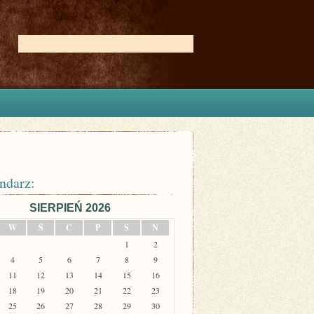
ndarz:
SIERPIEŃ 2026
W
Ś
C
P
S
N
1
2
4
5
6
7
8
9
11
12
13
14
15
16
18
19
20
21
22
23
25
26
27
28
29
30