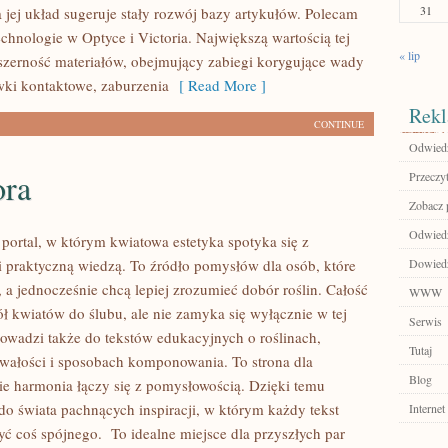
31
 jej układ sugeruje stały rozwój bazy artykułów. Polecam
hnologie w Optyce i Victoria. Największą wartością tej
« lip
bszerność materiałów, obejmujący zabiegi korygujące wady
ki kontaktowe, zaburzenia
[ Read More ]
Rekl
CONTINUE
Odwiedź
ora
Przeczyt
Zobacz p
Odwiedź
 portal, w którym kwiatowa estetyka spotyka się z
praktyczną wiedzą. To źródło pomysłów dla osób, które
Dowiedz 
 a jednocześnie chcą lepiej zrozumieć dobór roślin. Całość
WWW
ół kwiatów do ślubu, ale nie zamyka się wyłącznie w tej
Serwis
rowadzi także do tekstów edukacyjnych o roślinach,
Tutaj
rwałości i sposobach komponowania. To strona dla
Blog
zie harmonia łączy się z pomysłowością. Dzięki temu
 do świata pachnących inspiracji, w którym każdy tekst
Internet
ć coś spójnego. To idealne miejsce dla przyszłych par