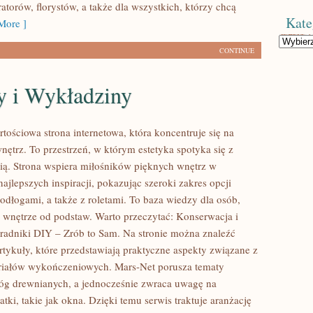
torów, florystów, a także dla wszystkich, którzy chcą
Kate
More ]
Kategorie
CONTINUE
 i Wykładziny
tościowa strona internetowa, która koncentruje się na
ętrz. To przestrzeń, w którym estetyka spotyka się z
ią. Strona wspiera miłośników pięknych wnętrz w
jlepszych inspiracji, pokazując szeroki zakres opcji
odłogami, a także z roletami. To baza wiedzy dla osób,
ą wnętrze od podstaw. Warto przeczytać: Konserwacja i
radniki DIY – Zrób to Sam. Na stronie można znaleźć
tykuły, które przedstawiają praktyczne aspekty związane z
iałów wykończeniowych. Mars-Net porusza tematy
óg drewnianych, a jednocześnie zwraca uwagę na
tki, takie jak okna. Dzięki temu serwis traktuje aranżację