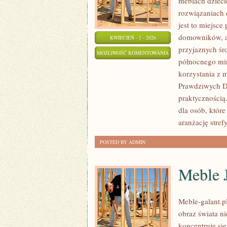
meblach dzieci
rozwiązaniach 
jest to miejsc
domowników, a
KWIECIEŃ - 1 - 2026
przyjaznych śr
TRENDY
MOŻLIWOŚĆ KOMENTOWANIA
północnego mi
W
ZOSTAŁA WYŁĄCZONA
korzystania z m
MEBLARSTWIE
Prawdziwych Do
praktycznością.
dla osób, któr
aranżację stref
POSTED BY ADMIN
Meble J
Meble-galant.pl
obraz świata n
koncentruje si