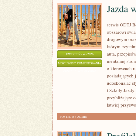
Jazda 
serwis ODTJ Bo
obszarowi świa
drogowym oraz 
którym czytelni
auta, przepisó
KWIECIEŃ - 4 - 2026
mentalnej stro
JAZDA
MOŻLIWOŚĆ KOMENTOWANIA
o kierowcach r
W
ZOSTAŁA WYŁĄCZONA
posiadających j
TRUDNYCH
udoskonalać sty
WARUNKACH
i Szkoły Jazdy
przybliżające 
łatwiej przyswo
POSTED BY ADMIN
Profila