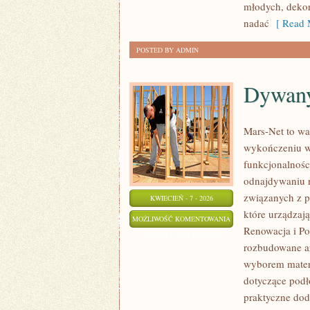
młodych, dekora
nadać
[ Read 
POSTED BY ADMIN
Dywany
Mars-Net to war
wykończeniu wn
funkcjonalnośc
odnajdywaniu na
związanych z p
KWIECIEŃ - 7 - 2026
które urządzaj
DYWANY
MOŻLIWOŚĆ KOMENTOWANIA
Renowacja i Po
I
ZOSTAŁA WYŁĄCZONA
rozbudowane ar
WYKŁADZINY
wyborem mater
dotyczące podł
praktyczne doda