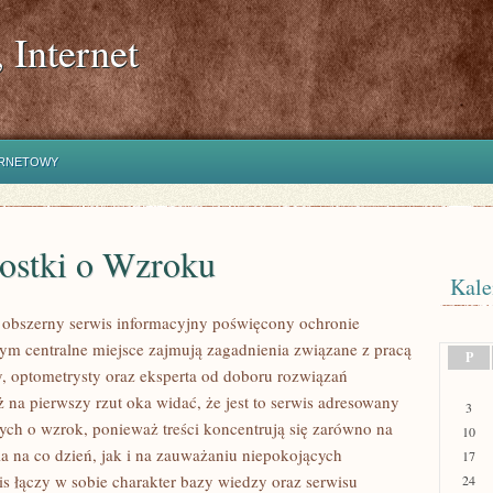
 Internet
ERNETOWY
ostki o Wzroku
Kale
o obszerny serwis informacyjny poświęcony ochronie
ym centralne miejsce zajmują zagadnienia związane z pracą
P
ty, optometrysty oraz eksperta od doboru rozwiązań
 na pierwszy rzut oka widać, że jest to serwis adresowany
3
ych o wzrok, ponieważ treści koncentrują się zarówno na
10
ia na co dzień, jak i na zauważaniu niepokojących
17
s łączy w sobie charakter bazy wiedzy oraz serwisu
24