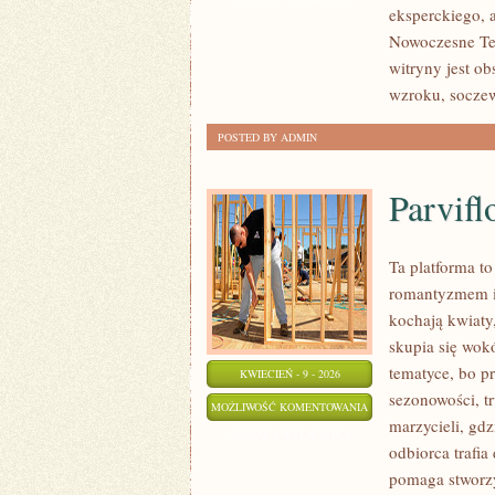
eksperckiego, a
WZROKU
Nowoczesne Tec
witryny jest o
wzroku, soczew
POSTED BY ADMIN
Parvifl
Ta platforma to
romantyzmem i 
kochają kwiaty,
skupia się wok
tematyce, bo p
KWIECIEŃ - 9 - 2026
sezonowości, t
PARVIFLORA
MOŻLIWOŚĆ KOMENTOWANIA
marzycieli, gd
ZOSTAŁA WYŁĄCZONA
odbiorca trafia
pomaga stworzy