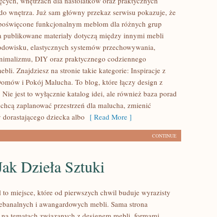
ęcych, wnętrzach dla nastolatków oraz praktycznych
do wnętrza. Już sam główny przekaz serwisu pokazuje, że
e poświęcone funkcjonalnym meblom dla różnych grup
 publikowane materiały dotyczą między innymi mebli
odowisku, elastycznych systemów przechowywania,
nimalizmu, DIY oraz praktycznego codziennego
ebli. Znajdziesz na stronie takie kategorie: Inspiracje z
mów i Pokój Malucha. To blog, które łączy design z
 Nie jest to wyłącznie katalog idei, ale również baza porad
e chcą zaplanować przestrzeń dla malucha, zmienić
y dorastającego dziecka albo
[ Read More ]
CONTINUE
ak Dzieła Sztuki
 to miejsce, które od pierwszych chwil buduje wyrazisty
iebanalnych i awangardowych mebli. Sama strona
ę na tematach związanych z designem mebli, formami