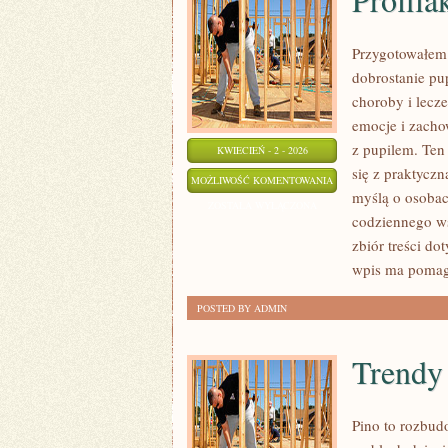
Przygotowałem o
dobrostanie pup
choroby i lecze
emocje i zacho
z pupilem. Ten
KWIECIEŃ - 2 - 2026
się z praktycz
PROFILAKTYKA
MOŻLIWOŚĆ KOMENTOWANIA
myślą o osobach
I
ZOSTAŁA WYŁĄCZONA
codziennego w
OPIEKA
zbiór treści do
CODZIENNA
wpis ma poma
POSTED BY ADMIN
Trendy
Pino to rozbudo