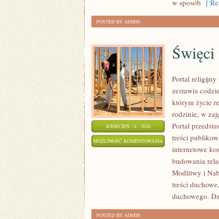
w sposób
[ Re
POSTED BY ADMIN
Święci 
Portal religij
zestawia codzi
którym życie re
rodzinie, w za
Portal przedst
KWIECIEŃ - 6 - 2026
treści publiko
ŚWIĘCI
MOŻLIWOŚĆ KOMENTOWANIA
internetowe ko
I
ZOSTAŁA WYŁĄCZONA
budowania rela
BŁOGOSŁAWIENI
Modlitwy i Nab
treści duchowe
duchowego. Dz
POSTED BY ADMIN