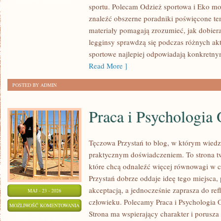
sportu. Polecam Odzież sportowa i Eko mo
znaleźć obszerne poradniki poświęcone te
materiały pomagają zrozumieć, jak dobier
legginsy sprawdzą się podczas różnych ak
sportowe najlepiej odpowiadają konkretn
Read More ]
POSTED BY ADMIN
Praca i Psychologia 
Tęczowa Przystań to blog, w którym wiedz
praktycznym doświadczeniem. To strona t
które chcą odnaleźć więcej równowagi w 
Przystań dobrze oddaje ideę tego miejsca,
akceptacją, a jednocześnie zaprasza do refl
MAJ - 23 - 2026
człowieku. Polecamy Praca i Psychologia Or
PRACA
MOŻLIWOŚĆ KOMENTOWANIA
Strona ma wspierający charakter i porusza
I
ZOSTAŁA WYŁĄCZONA