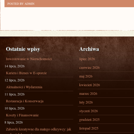
POSTED BY ADMIN
Ostatnie wpisy
Archiwa
Inwestowanie w Nieruchomości
lipiec 2026
14 lipca, 2026
czerwiec 2026
Kariera i Biznes w E-sporcie
maj 2026
12 lipca, 2026
kwiecień 2026
Aktualności i Wydarzenia
marzec 2026
11 lipca, 2026
Restauracja i Konserwacja
luty 2026
10 lipca, 2026
styczeń 2026
Koszty i Finansowanie
grudzień 2025
8 lipca, 2026
listopad 2025
Zabawki kreatywne dla małego odkrywcy: jak