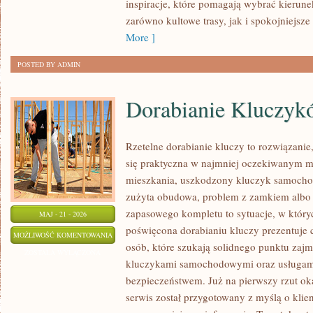
inspiracje, które pomagają wybrać kierun
zarówno kultowe trasy, jak i spokojniejsze 
More ]
POSTED BY ADMIN
Dorabianie Kluczyk
Rzetelne dorabianie kluczy to rozwiązanie,
się praktyczna w najmniej oczekiwanym 
mieszkania, uszkodzony kluczyk samochodo
zużyta obudowa, problem z zamkiem albo
zapasowego kompletu to sytuacje, w któryc
MAJ - 21 - 2026
poświęcona dorabianiu kluczy prezentuje c
DORABIANIE
MOŻLIWOŚĆ KOMENTOWANIA
osób, które szukają solidnego punktu zaj
KLUCZYKÓW
ZOSTAŁA WYŁĄCZONA
kluczykami samochodowymi oraz usługam
bezpieczeństwem. Już na pierwszy rzut ok
serwis został przygotowany z myślą o klien