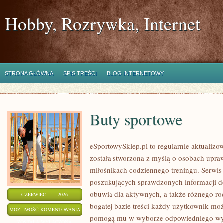
Hobby, Rozrywka, Internet
STRONA GŁÓWNA
SPIS TREŚCI
BLOG INTERNETOWY
Buty sportowe
eSportowySklep.pl to regularnie aktualizow
została stworzona z myślą o osobach upraw
miłośnikach codziennego treningu. Serwis
poszukujących sprawdzonych informacji d
obuwia dla aktywnych, a także różnego rod
CZERWIEC - 1 - 2026
bogatej bazie treści każdy użytkownik moż
BUTY
MOŻLIWOŚĆ KOMENTOWANIA
pomogą mu w wyborze odpowiedniego wyp
SPORTOWE
ZOSTAŁA WYŁĄCZONA