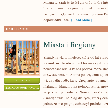
Można tu znaleźć treści dla osób, które in
PSYCHOLOGIA
trudnościami emocjonalnymi, ale również d
ORGANIZACJI
zaczynają zgłębiać ten obszar. Tęczowa Pr
odpowiedzi, lecz
[ Read More ]
POSTED BY ADMIN
Miasta i Regiony
Skandynawia to miejsce, które od lat prz
kierunków. To obszar, w którym czyste kra
nowoczesnością, a każda podróż może sta
doświadczeniem. Strona poświęcona tej tem
wiedzy dla osób, które chcą lepiej poznać 
MAJ - 22 - 2026
Finlandii, Islandii oraz północnych terenó
MIASTA
MOŻLIWOŚĆ KOMENTOWANIA
wyjątkowe tło podróży. Nowości na stroni
I
ZOSTAŁA WYŁĄCZONA
Skandynawia. To blog dla tych, którzy cen
REGIONY
jednocześnie pragną zobaczyć podróż ocza