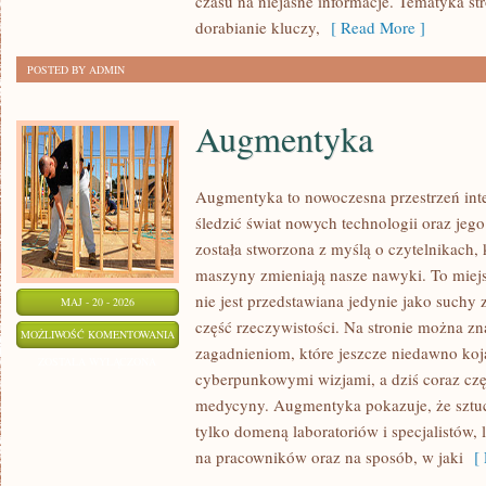
czasu na niejasne informacje. Tematyka str
dorabianie kluczy,
[ Read More ]
POSTED BY ADMIN
Augmentyka
Augmentyka to nowoczesna przestrzeń inte
śledzić świat nowych technologii oraz jeg
została stworzona z myślą o czytelnikach, k
maszyny zmieniają nasze nawyki. To miej
nie jest przedstawiana jedynie jako suchy 
MAJ - 20 - 2026
część rzeczywistości. Na stronie można zn
AUGMENTYKA
MOŻLIWOŚĆ KOMENTOWANIA
zagadnieniom, które jeszcze niedawno koja
ZOSTAŁA WYŁĄCZONA
cyberpunkowymi wizjami, a dziś coraz częś
medycyny. Augmentyka pokazuje, że sztuczn
tylko domeną laboratoriów i specjalistów,
na pracowników oraz na sposób, w jaki
[ 