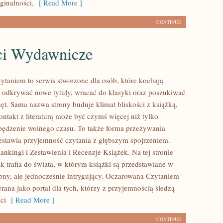
ginalności,
[ Read More ]
CONTINUE
i Wydawnicze
taniem to serwis stworzone dla osób, które kochają
hcą odkrywać nowe tytuły, wracać do klasyki oraz poszukiwać
hęt. Sama nazwa strony buduje klimat bliskości z książką,
ontakt z literaturą może być czymś więcej niż tylko
ędzenie wolnego czasu. To także forma przeżywania
zestawia przyjemność czytania z głębszym spojrzeniem.
nkingi i Zestawienia i Recenzje Książek. Na tej stronie
k trafia do świata, w którym książki są przedstawiane w
pny, ale jednocześnie intrygujący. Oczarowana Czytaniem
ana jako portal dla tych, którzy z przyjemnością śledzą
ci
[ Read More ]
CONTINUE