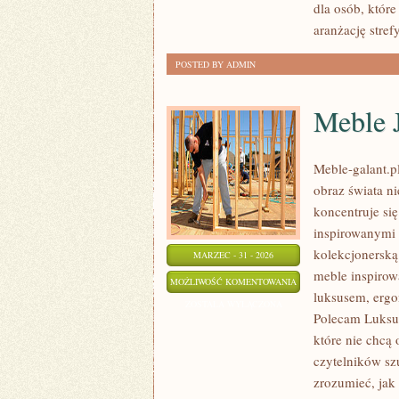
dla osób, któr
aranżację stref
POSTED BY ADMIN
Meble J
Meble-galant.pl
obraz świata n
koncentruje si
inspirowanymi 
kolekcjonerską
MARZEC - 31 - 2026
meble inspirow
MEBLE
MOŻLIWOŚĆ KOMENTOWANIA
luksusem, ergo
JAK
ZOSTAŁA WYŁĄCZONA
Polecam Luksus
DZIEŁA
które nie chcą 
SZTUKI
czytelników szu
zrozumieć, jak