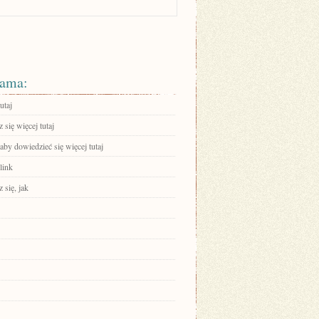
ama:
utaj
się więcej tutaj
 aby dowiedzieć się więcej tutaj
link
 się, jak