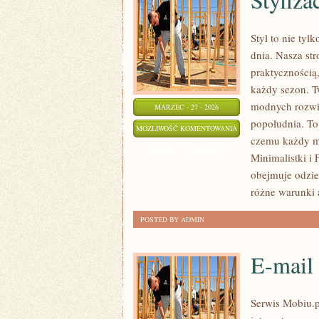
Styl to nie ty
dnia. Nasza str
praktycznością
każdy sezon. T
modnych rozwią
MARZEC - 27 - 2026
popołudnia. To 
STYLIZACJE
MOŻLIWOŚĆ KOMENTOWANIA
czemu każdy mo
NA
ZOSTAŁA WYŁĄCZONA
Minimalistki i 
CO
obejmuje odzie
DZIEŃ
różne warunki 
POSTED BY ADMIN
E-mail
Serwis Mobiu.p