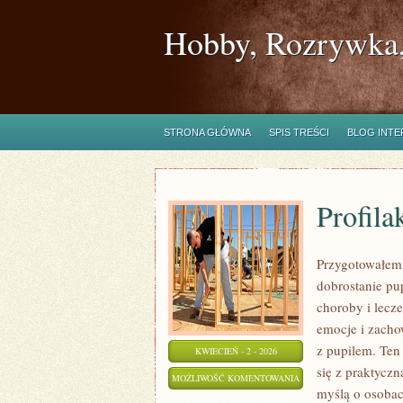
Hobby, Rozrywka,
STRONA GŁÓWNA
SPIS TREŚCI
BLOG INT
Profila
Przygotowałem o
dobrostanie pup
choroby i lecze
emocje i zacho
z pupilem. Ten
KWIECIEŃ - 2 - 2026
się z praktycz
PROFILAKTYKA
MOŻLIWOŚĆ KOMENTOWANIA
myślą o osobach
I
ZOSTAŁA WYŁĄCZONA