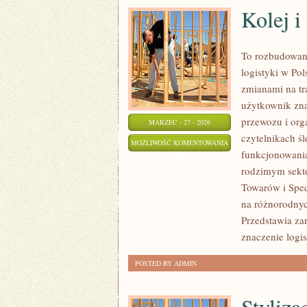
Kolej i
To rozbudowana
logistyki w Po
zmianami na tr
użytkownik zna
przewozu i org
MARZEC - 27 - 2026
czytelnikach ś
KOLEJ
MOŻLIWOŚĆ KOMENTOWANIA
funkcjonowania
I
ZOSTAŁA WYŁĄCZONA
rodzimym sekto
INFRASTRUKTURA
Towarów i Spedy
SZYNOWA
na różnorodnyc
Przedstawia za
znaczenie logis
POSTED BY ADMIN
Styliza