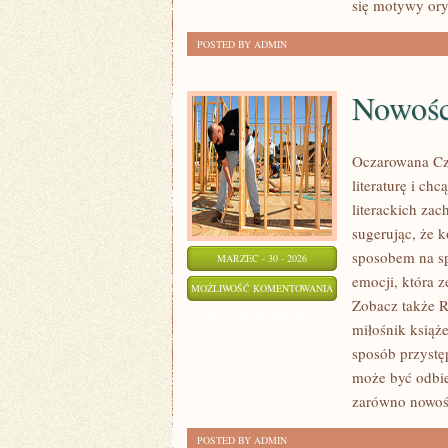
się motywy ory
POSTED BY ADMIN
Nowośc
Oczarowana Czy
literaturę i c
literackich zac
sugerując, że k
sposobem na sp
MARZEC - 30 - 2026
emocji, która 
NOWOŚCI
MOŻLIWOŚĆ KOMENTOWANIA
Zobacz także Ra
WYDAWNICZE
ZOSTAŁA WYŁĄCZONA
miłośnik książe
sposób przystę
może być odbier
zarówno nowoś
POSTED BY ADMIN