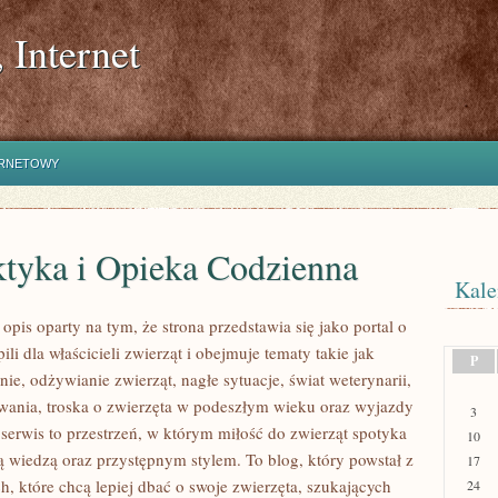
 Internet
ERNETOWY
ktyka i Opieka Codzienna
Kale
pis oparty na tym, że strona przedstawia się jako portal o
ili dla właścicieli zwierząt i obejmuje tematy takie jak
P
nie, odżywianie zwierząt, nagłe sytuacje, świat weterynarii,
wania, troska o zwierzęta w podeszłym wieku oraz wyjazdy
3
 serwis to przestrzeń, w którym miłość do zwierząt spotyka
10
ną wiedzą oraz przystępnym stylem. To blog, który powstał z
17
, które chcą lepiej dbać o swoje zwierzęta, szukających
24