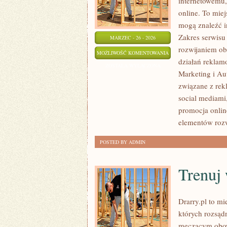
internetowemu,
online. To miej
mogą znaleźć i
Zakres serwisu
MARZEC - 26 - 2026
rozwijaniem ob
E-
MOŻLIWOŚĆ KOMENTOWANIA
działań reklamo
MAIL
ZOSTAŁA WYŁĄCZONA
Marketing i Au
MARKETING
związane z re
I
social mediami,
AUTOMATYZACJA
promocja onlin
elementów rozw
POSTED BY ADMIN
Trenuj
Drarry.pl to mi
których rozsąd
męczącym obowi