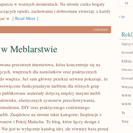
31
sparcia w ważnych momentach. Na stronie czeka bogaty
tyczących opieki, zachowania i dobrostanu zwierząt, a każdy
« lip
gać w
[ Read More ]
CONTINUE
Rekl
Zajrzyj t
 w Meblarstwie
Dowiedz 
Kliknij,
wana przestrzeń internetowa, która koncentruje się na
Otwórz 
ęcych, wnętrzach dla nastolatków oraz praktycznych
do wnętrza. Już sam główny przekaz serwisu pokazuje, że
Dowiedz
e poświęcone funkcjonalnym meblom dla różnych grup
Witryna
 publikowane materiały dotyczą między innymi mebli
WWW
odowisku, elastycznych systemów przechowywania,
WWW
nimalizmu, DIY oraz praktycznego codziennego
Tu
ebli. Znajdziesz na stronie takie kategorie: Inspiracje z
mów i Pokój Malucha. To blog, które łączy design z
Tutaj
 Nie jest to wyłącznie katalog idei, ale również baza porad