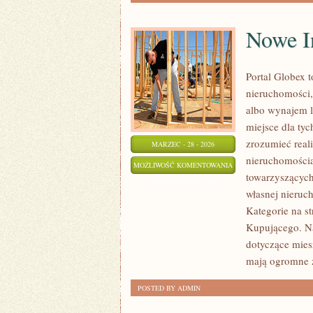
Nowe I
Portal Globex 
nieruchomości,
albo wynajem l
miejsce dla tyc
zrozumieć real
MARZEC - 28 - 2026
nieruchomościa
NOWE
MOŻLIWOŚĆ KOMENTOWANIA
towarzyszących
INWESTYCJE
ZOSTAŁA WYŁĄCZONA
własnej nieruc
I
Kategorie na s
DEWELOPERZY
Kupującego. N
dotyczące mies
mają ogromne 
POSTED BY ADMIN