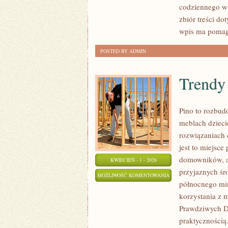
codziennego w
OPIEKA
zbiór treści do
CODZIENNA
wpis ma poma
POSTED BY ADMIN
Trendy
Pino to rozbudo
meblach dzieci
rozwiązaniach 
jest to miejsc
domowników, a
KWIECIEŃ - 1 - 2026
przyjaznych śr
TRENDY
MOŻLIWOŚĆ KOMENTOWANIA
północnego mi
W
ZOSTAŁA WYŁĄCZONA
korzystania z m
MEBLARSTWIE
Prawdziwych Do
praktycznością.