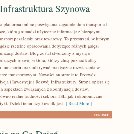
 Infrastruktura Szynowa
 platforma online poświęcona zagadnieniom transportu i
lsce, która gromadzi użyteczne informacje z bieżącymi
ansport pasażerski oraz towarowy. To przestrzeń, w którym
jdzie rzetelne opracowania dotyczące różnych gałęzi
anizacji dostaw. Blog został stworzony z myślą o
ledzących rozwój sektora, którzy chcą poznać kulisy
 transportu oraz odkrywać praktyczne rozwiązania w
rze transportowym. Nowości na stronie to Przewóz
cja i Inwestycje i Rozwój Infrastruktury. Strona opiera się
h aspektach związanych z koordynacją dostaw.
równo realne trudności sektora TSL, jak i ekonomiczne
tyki. Dzięki temu użytkownik jest
[ Read More ]
CONTINUE
cje na Co Dzień