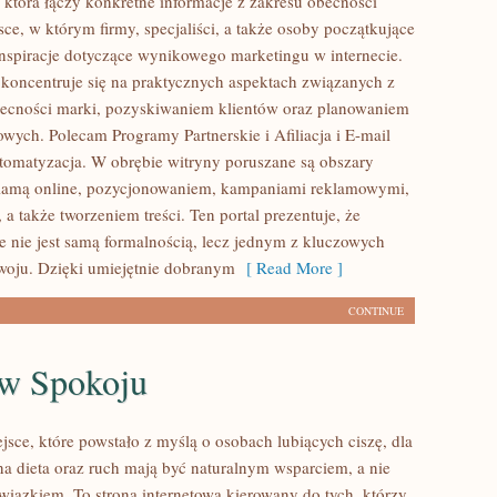
 która łączy konkretne informacje z zakresu obecności
sce, w którym firmy, specjaliści, a także osoby początkujące
nspiracje dotyczące wynikowego marketingu w internecie.
 koncentruje się na praktycznych aspektach związanych z
ecności marki, pozyskiwaniem klientów oraz planowaniem
wych. Polecam Programy Partnerskie i Afiliacja i E-mail
tomatyzacja. W obrębie witryny poruszane są obszary
klamą online, pozycjonowaniem, kampaniami reklamowymi,
 a także tworzeniem treści. Ten portal prezentuje, że
e nie jest samą formalnością, lecz jednym z kluczowych
oju. Dzięki umiejętnie dobranym
[ Read More ]
CONTINUE
 w Spokoju
ejsce, które powstało z myślą o osobach lubiących ciszę, dla
na dieta oraz ruch mają być naturalnym wsparciem, a nie
ązkiem. To strona internetowa kierowany do tych, którzy