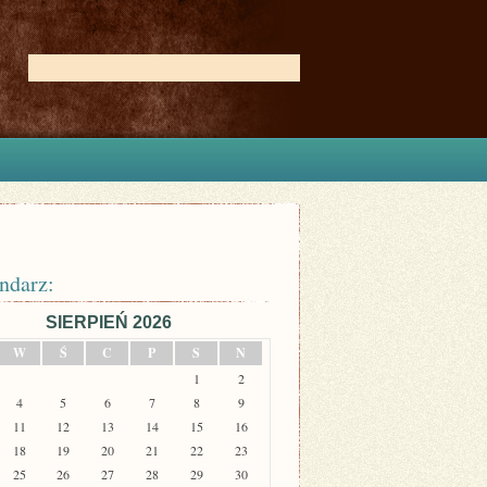
ndarz:
SIERPIEŃ 2026
W
Ś
C
P
S
N
1
2
4
5
6
7
8
9
11
12
13
14
15
16
18
19
20
21
22
23
25
26
27
28
29
30