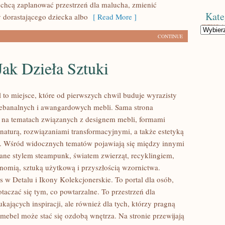
e chcą zaplanować przestrzeń dla malucha, zmienić
Kate
y dorastającego dziecka albo
[ Read More ]
Kategorie
CONTINUE
ak Dzieła Sztuki
 to miejsce, które od pierwszych chwil buduje wyrazisty
iebanalnych i awangardowych mebli. Sama strona
ę na tematach związanych z designem mebli, formami
naturą, rozwiązaniami transformacyjnymi, a także estetyką
. Wśród widocznych tematów pojawiają się między innymi
ane stylem steampunk, światem zwierząt, recyklingiem,
nomią, sztuką użytkową i przyszłością wzornictwa.
 w Detalu i Ikony Kolekcjonerskie. To portal dla osób,
otaczać się tym, co powtarzalne. To przestrzeń dla
kających inspiracji, ale również dla tych, którzy pragną
 mebel może stać się ozdobą wnętrza. Na stronie przewijają