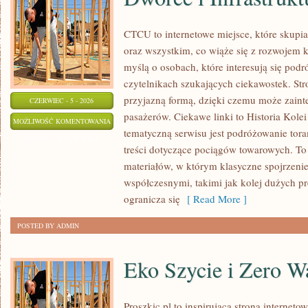
CTCU to internetowe miejsce, które skupi
oraz wszystkim, co wiąże się z rozwojem 
myślą o osobach, które interesują się pod
czytelnikach szukających ciekawostek. Stro
przyjazną formą, dzięki czemu może zain
CZERWIEC - 5 - 2026
pasażerów. Ciekawe linki to Historia Kolei
DWORCE
MOŻLIWOŚĆ KOMENTOWANIA
tematyczną serwisu jest podróżowanie tora
I
ZOSTAŁA WYŁĄCZONA
treści dotyczące pociągów towarowych. To 
INFRASTRUKTURA
materiałów, w którym klasyczne spojrzenie
współczesnymi, takimi jak kolej dużych p
ogranicza się
[ Read More ]
POSTED BY ADMIN
Eko Szycie i Zero W
Proszkic.pl to inspirująca strona internet