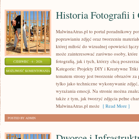
Historia Fotografii i
MalwinaAtras.pl to portal poradnikowy po
poprawianiu zdjęć oraz tworzeniu materia
której miłość do wizualnej opowieści łączy
może zainteresować zarówno osoby, które 
fotografią, jak i tych, którzy chcą poszer
CZERWIEC - 6 - 2026
Kategorie: Projekty DIY i Kreatywne Triki
HISTORIA
MOŻLIWOŚĆ KOMENTOWANIA
tematem strony jest tworzenie obrazów za
FOTOGRAFII
ZOSTAŁA WYŁĄCZONA
tylko jako techniczne wykonywanie zdjęć,
I
wyrażania emocji. Na stronie można znaleźć
GRAFIKI
także z tym, jak tworzyć zdjęcia pełne cha
MalwinaAtras.pl może
[ Read More ]
POSTED BY ADMIN
Dworce i Infrastrukt