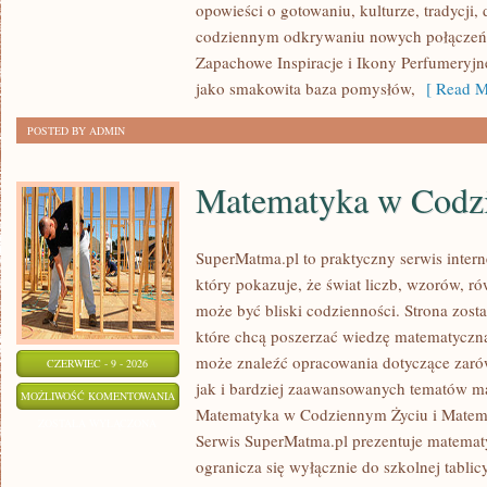
opowieści o gotowaniu, kulturze, tradycj
codziennym odkrywaniu nowych połącze
Zapachowe Inspiracje i Ikony Perfumeryjn
jako smakowita baza pomysłów,
[ Read M
POSTED BY ADMIN
Matematyka w Codz
SuperMatma.pl to praktyczny serwis inte
który pokazuje, że świat liczb, wzorów, r
może być bliski codzienności. Strona zost
które chcą poszerzać wiedzę matematyczną
może znaleźć opracowania dotyczące zar
CZERWIEC - 9 - 2026
jak i bardziej zaawansowanych tematów m
MATEMATYKA
MOŻLIWOŚĆ KOMENTOWANIA
Matematyka w Codziennym Życiu i Matema
W
ZOSTAŁA WYŁĄCZONA
Serwis SuperMatma.pl prezentuje matematy
CODZIENNYM
ogranicza się wyłącznie do szkolnej tabli
ŻYCIU