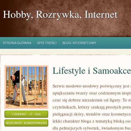
Hobby, Rozrywka, Internet
STRONA GŁÓWNA
SPIS TREŚCI
BLOG INTERNETOWY
Lifestyle i Samoakce
Serwis modowo-urodowy poświęcony jest s
upiększaniu twarzy oraz codziennym inspi
czuć się dobrze niezależnie od figury. To 
czytelnikach, którzy szukają prostych pora
pielęgnacji skóry, trendów oraz kosmetycz
CZERWIEC - 15 - 2026
lekki charakter bloga z tematyką bliską os
LIFESTYLE
MOŻLIWOŚĆ KOMENTOWANIA
dla pełniejszych sylwetek, świadomym bu
I
ZOSTAŁA WYŁĄCZONA