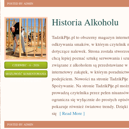
POSTED BY ADMIN
Historia Alkoholu
TadzikPije.pl to obszerny magazyn intern
odkrywania smaków, w którym czytelnik m
dotyczące nalewek. Strona została stworzo
chcą lepiej poznać sztukę serwowania i sz
związane z alkoholem są przedstawiane w
CZERWIEC - 6 - 2026
internetowy zakątek, w którym poradnictw
HISTORIA
MOŻLIWOŚĆ KOMENTOWANIA
podejściem. Nowości na stronie TadzikPije
ALKOHOLU
ZOSTAŁA WYŁĄCZONA
Spożywanie. Na stronie TadzikPije.pl możn
prowadzą czytelnika przez pełen niuansów 
ogranicza się wyłącznie do prostych opis
pokazuje również światowe trendy. Dzięki
się
[ Read More ]
POSTED BY ADMIN