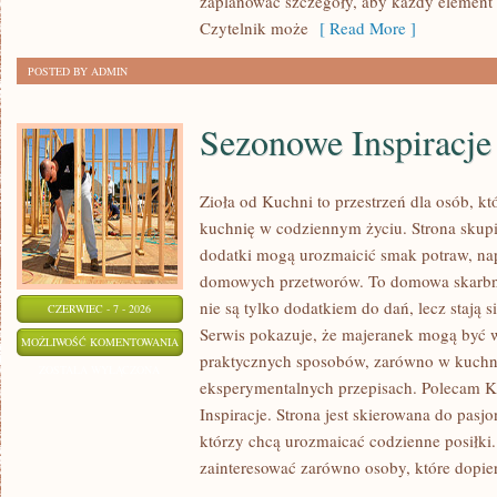
zaplanować szczegóły, aby każdy element m
Czytelnik może
[ Read More ]
POSTED BY ADMIN
Sezonowe Inspiracje
Zioła od Kuchni to przestrzeń dla osób, kt
kuchnię w codziennym życiu. Strona skupia
dodatki mogą urozmaicić smak potraw, nap
domowych przetworów. To domowa skarbn
nie są tylko dodatkiem do dań, lecz stają
CZERWIEC - 7 - 2026
Serwis pokazuje, że majeranek mogą być 
SEZONOWE
MOŻLIWOŚĆ KOMENTOWANIA
praktycznych sposobów, zarówno w kuchni t
INSPIRACJE
ZOSTAŁA WYŁĄCZONA
eksperymentalnych przepisach. Polecam K
Inspiracje. Strona jest skierowana do pas
którzy chcą urozmaicać codzienne posiłki
zainteresować zarówno osoby, które dopie