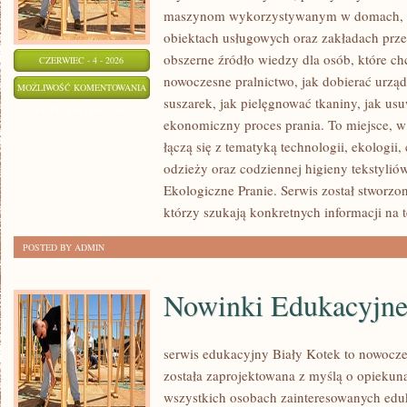
maszynom wykorzystywanym w domach, fir
obiektach usługowych oraz zakładach prz
obszerne źródło wiedzy dla osób, które chc
CZERWIEC - 4 - 2026
nowoczesne pralnictwo, jak dobierać urządz
URZĄDZENIA
MOŻLIWOŚĆ KOMENTOWANIA
suszarek, jak pielęgnować tkaniny, jak us
PRALNICZE
ZOSTAŁA WYŁĄCZONA
ekonomiczny proces prania. To miejsce, 
łączą się z tematyką technologii, ekologii,
odzieży oraz codziennej higieny tekstyliów.
Ekologiczne Pranie. Serwis został stworzo
którzy szukają konkretnych informacji na 
POSTED BY ADMIN
Nowinki Edukacyjn
serwis edukacyjny Biały Kotek to nowoczes
została zaprojektowana z myślą o opieku
wszystkich osobach zainteresowanych eduk