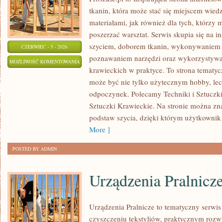
tkanin, która może stać się miejscem wied
materiałami, jak również dla tych, którzy 
poszerzać warsztat. Serwis skupia się na i
szyciem, doborem tkanin, wykonywaniem d
CZERWIEC - 5 - 2026
poznawaniem narzędzi oraz wykorzystywa
EKO
MOŻLIWOŚĆ KOMENTOWANIA
krawieckich w praktyce. To strona tematyc
SZYCIE
ZOSTAŁA WYŁĄCZONA
może być nie tylko użytecznym hobby, le
I
odpoczynek. Polecamy Techniki i Sztuczki 
ZERO
Sztuczki Krawieckie. Na stronie można zna
WASTE
podstaw szycia, dzięki którym użytkownik
More ]
POSTED BY ADMIN
Urządzenia Pralnicz
Urządzenia Pralnicze to tematyczny serwi
czyszczeniu tekstyliów, praktycznym rozw