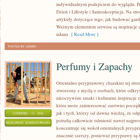
indywidualnym podejściem do wyglądu. P
SAMOAKCEPTACJA
Dzień i Lifestyle i Samoakceptacja. Na str
artykuły dotyczące tego, jak budować gar
Ważnym elementem serwisu są inspiracje u
udana
[ Read More ]
POSTED BY ADMIN
Perfumy i Zapachy
Orientalno-przyprawowy charakter tej stron
stworzony z myślą o osobach, które odkry
nieoczywiste smaki i kulinarne inspiracje z
która może zainteresować zarówno począt
jak i tych, którzy od dawna wiedzą, że o
CZERWIEC - 14 - 2026
potrafią całkowicie odmienić nawet najpro
PERFUMY
MOŻLIWOŚĆ KOMENTOWANIA
koncentruje się wokół orientalnych przypraw
I
ZOSTAŁA WYŁĄCZONA
znacznie szerszy, ponieważ przyprawy są 
ZAPACHY