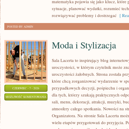
matematyka pojawia się jako klucz, któr
sytuacje, planować wydatki, rozumieć tech
rozwiązywać problemy i dostrzegać
[ Rea
POSTED BY ADMIN
Moda i Stylizacja
Sala Lacerta to inspirujący blog interne
uroczystości, w którym czytelnik może zn
uroczystości żałobnych. Strona została pr
które chcą zorganizować wydarzenie w sp
przypadkowych decyzji, pośpiechu i organ
CZERWIEC - 7 - 2026
dla tych, którzy szukają praktycznych od
MODA
MOŻLIWOŚĆ KOMENTOWANIA
sali, menu, dekoracji, atrakcji, muzyki, b
I
ZOSTAŁA WYŁĄCZONA
atmosfery całego spotkania. Nowości na st
STYLIZACJA
Organizatora. Na stronie Sala Lacerta moż
wielu etapów przygotowań do przyjęcia. P