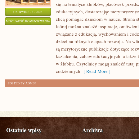
się na tematyce żłobków, placówek przed
edukacyjnych, dostarczając merytorycznych
CZERWIEC - 3 - 2026
chcą pomagać dzieciom w nauce. Strona st
NOWINKI
MOŻLIWOŚĆ KOMENTOWANIA
której można znaleźć inspiracje, omówienia
EDUKACYJNE
ZOSTAŁA WYŁĄCZONA
związane z edukacją, wychowaniem i co
dzieci na różnych etapach rozwoju. Na wit
są merytoryczne publikacje dotyczące rozw
kształcenia, zabaw edukacyjnych, a także
w żłobku. Czytelnicy mogą znaleźć tutaj 
codziennych
[ Read More ]
POSTED BY ADMIN
Ostatnie wpisy
Archiwa