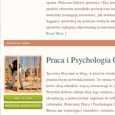
sportu. Polecam Odzież sportowa i Eko mo
znaleźć obszerne poradniki poświęcone te
materiały pomagają zrozumieć, jak dobier
legginsy sprawdzą się podczas różnych ak
sportowe najlepiej odpowiadają konkretn
Read More ]
POSTED BY ADMIN
Praca i Psychologia 
Tęczowa Przystań to blog, w którym wiedz
praktycznym doświadczeniem. To strona t
które chcą odnaleźć więcej równowagi w 
Przystań dobrze oddaje ideę tego miejsca,
akceptacją, a jednocześnie zaprasza do refl
MAJ - 23 - 2026
człowieku. Polecamy Praca i Psychologia Or
PRACA
MOŻLIWOŚĆ KOMENTOWANIA
Strona ma wspierający charakter i porusza
I
ZOSTAŁA WYŁĄCZONA