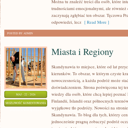
Można tu znaleźć treści dla osób, które in
PSYCHOLOGIA
trudnościami emocjonalnymi, ale również d
ORGANIZACJI
zaczynają zgłębiać ten obszar. Tęczowa Pr
odpowiedzi, lecz
[ Read More ]
POSTED BY ADMIN
Miasta i Regiony
Skandynawia to miejsce, które od lat prz
kierunków. To obszar, w którym czyste kra
nowoczesnością, a każda podróż może sta
doświadczeniem. Strona poświęcona tej tem
wiedzy dla osób, które chcą lepiej poznać 
MAJ - 22 - 2026
Finlandii, Islandii oraz północnych terenó
MIASTA
MOŻLIWOŚĆ KOMENTOWANIA
wyjątkowe tło podróży. Nowości na stroni
I
ZOSTAŁA WYŁĄCZONA
Skandynawia. To blog dla tych, którzy cen
REGIONY
jednocześnie pragną zobaczyć podróż ocza