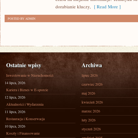
dorabianie kluczy,
[ Read More ]
POSTED BY ADMIN
Ostatnie wpisy
Archiwa
Inwestowanie w Nieruchomości
lipiec 2026
14 lipca, 2026
czerwiec 2026
Kariera i Biznes w E-sporcie
maj 2026
12 lipca, 2026
kwiecień 2026
Aktualności i Wydarzenia
marzec 2026
11 lipca, 2026
Restauracja i Konserwacja
luty 2026
10 lipca, 2026
styczeń 2026
Koszty i Finansowanie
grudzień 2025