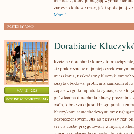
inspiracje, które pomagają wybrać kierun
zarówno kultowe trasy, jak i spokojniejsze 
More ]
POSTED BY ADMIN
Dorabianie Kluczyk
Rzetelne dorabianie kluczy to rozwiązanie,
się praktyczna w najmniej oczekiwanym 
mieszkania, uszkodzony kluczyk samochodo
zużyta obudowa, problem z zamkiem albo
zapasowego kompletu to sytuacje, w któryc
MAJ - 21 - 2026
poświęcona dorabianiu kluczy prezentuje c
DORABIANIE
MOŻLIWOŚĆ KOMENTOWANIA
osób, które szukają solidnego punktu zaj
KLUCZYKÓW
ZOSTAŁA WYŁĄCZONA
kluczykami samochodowymi oraz usługam
bezpieczeństwem. Już na pierwszy rzut ok
serwis został przygotowany z myślą o klien
czasu na niejasne informacje. Tematyka str