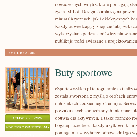
nowoczesnych wnętrz, które pomagają stw
DODATKI
życia. M-Loft Design skupia się na preze
minimalistycznych, jak i eklektycznych ko
Każdy odwiedzający znajdzie tutaj wskazó
wykorzystane podczas odświeżania własnej 
publikuje treści związane z projektowanie
POSTED BY ADMIN
Buty sportowe
eSportowySklep.pl to regularnie aktualizow
została stworzona z myślą o osobach upraw
miłośnikach codziennego treningu. Serwis
poszukujących sprawdzonych informacji d
obuwia dla aktywnych, a także różnego rod
CZERWIEC - 1 - 2026
bogatej bazie treści każdy użytkownik moż
BUTY
MOŻLIWOŚĆ KOMENTOWANIA
pomogą mu w wyborze odpowiedniego wyp
SPORTOWE
ZOSTAŁA WYŁĄCZONA