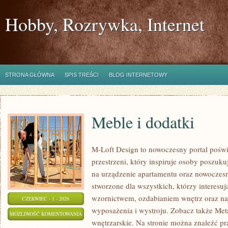
Hobby, Rozrywka, Internet
STRONA GŁÓWNA
SPIS TREŚCI
BLOG INTERNETOWY
Meble i dodatki
M-Loft Design to nowoczesny portal pośw
przestrzeni, który inspiruje osoby poszu
na urządzenie apartamentu oraz nowoczesn
stworzone dla wszystkich, którzy interesu
wzornictwem, ozdabianiem wnętrz oraz na
CZERWIEC - 1 - 2026
wyposażenia i wystroju. Zobacz także Met
MEBLE
MOŻLIWOŚĆ KOMENTOWANIA
wnętrzarskie. Na stronie można znaleźć pr
I
ZOSTAŁA WYŁĄCZONA