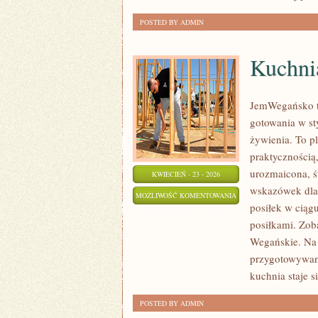
POSTED BY ADMIN
Kuchni
JemWegańsko to
gotowania w st
żywienia. To pl
praktycznością
urozmaicona, ś
KWIECIEŃ - 23 - 2026
wskazówek dla 
KUCHNIA
MOŻLIWOŚĆ KOMENTOWANIA
posiłek w ciąg
BEZGLUTENOWA
ZOSTAŁA WYŁĄCZONA
posiłkami. Zob
Wegańskie. Na s
przygotowywani
kuchnia staje s
POSTED BY ADMIN