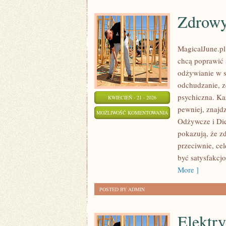
Zdrowy
MagicalJune.pl 
chcą poprawić 
odżywianie w s
odchudzanie, z
psychiczna. Każd
KWIECIEŃ - 21 - 2026
pewniej, znajdz
ZDROWY
MOŻLIWOŚĆ KOMENTOWANIA
Odżywcze i Die
STYL
ZOSTAŁA WYŁĄCZONA
pokazują, że z
ŻYCIA
przeciwnie, ce
być satysfakcj
More ]
POSTED BY ADMIN
Elektr