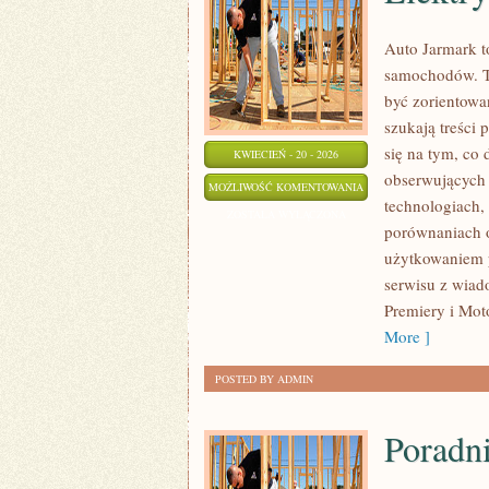
Auto Jarmark t
samochodów. To
być zorientowa
szukają treści
się na tym, co
KWIECIEŃ - 20 - 2026
obserwujących 
ELEKTRYCZNA
MOŻLIWOŚĆ KOMENTOWANIA
technologiach, 
REWOLUCJA
ZOSTAŁA WYŁĄCZONA
porównaniach 
użytkowaniem po
serwisu z wiad
Premiery i Moto
More ]
POSTED BY ADMIN
Poradn