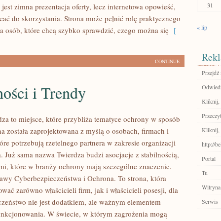
31
jest zimna prezentacja oferty, lecz internetowa opowieść,
cać do skorzystania. Strona może pełnić rolę praktycznego
« lip
a osób, które chcą szybko sprawdzić, czego można się
[
Rekl
CONTINUE
Przejdź 
ości i Trendy
Odwiedź
Kliknij,
Przeczyt
za to miejsce, które przybliża tematyce ochrony w sposób
na została zaprojektowana z myślą o osobach, firmach i
Kliknij,
tóre potrzebują rzetelnego partnera w zakresie organizacji
http://b
. Już sama nazwa Twierdza budzi asocjacje z stabilnością,
Portal
ami, które w branży ochrony mają szczególne znaczenie.
Tu
awy Cyberbezpieczeństwa i Ochrona. To strona, która
Witryna
wać zarówno właścicieli firm, jak i właścicieli posesji, dla
czeństwo nie jest dodatkiem, ale ważnym elementem
Serwis
unkcjonowania. W świecie, w którym zagrożenia mogą