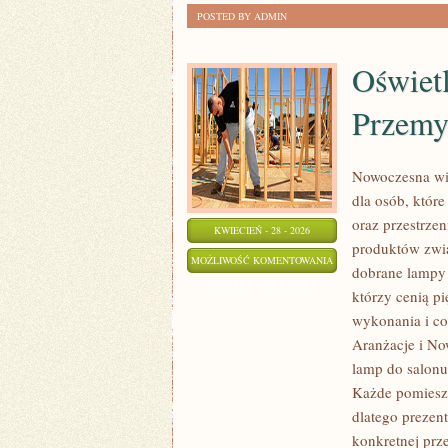
POSTED BY ADMIN
Oświetl
Przemy
Nowoczesna wit
dla osób, które
oraz przestrze
KWIECIEŃ - 28 - 2026
produktów zwią
OŚWIETLENIE
MOŻLIWOŚĆ KOMENTOWANIA
dobrane lampy 
TECHNICZNE
ZOSTAŁA WYŁĄCZONA
którzy cenią p
I
wykonania i co
PRZEMYSŁOWE
Aranżacje i No
lamp do salonu,
Każde pomiesz
dlatego prezen
konkretnej prz