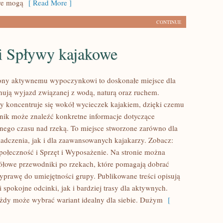
óre mogą
[ Read More ]
CONTINUE
 i Spływy kajakowe
cony aktywnemu wypoczynkowi to doskonałe miejsce dla
anują wyjazd związanej z wodą, naturą oraz ruchem.
y koncentruje się wokół wycieczek kajakiem, dzięki czemu
ik może znaleźć konkretne informacje dotyczące
lnego czasu nad rzeką. To miejsce stworzone zarówno dla
adczenia, jak i dla zaawansowanych kajakarzy. Zobacz:
połeczność i Sprzęt i Wyposażenie. Na stronie można
ółowe przewodniki po rzekach, które pomagają dobrać
prawę do umiejętności grupy. Publikowane treści opisują
 spokojne odcinki, jak i bardziej trasy dla aktywnych.
żdy może wybrać wariant idealny dla siebie. Dużym
[