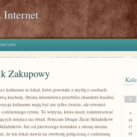
 Internet
ERNETOWY
ik Zakupowy
Kale
ce kulinarne to lokal, które powstało z myślą o osobach
iwą kuchnię. Strona internetowa przybliża charakter kuchni,
P
zycje kulinarne mają być nie tylko świeże, ale również
codziennego rytmu. To witryna, która może zainteresować
3
jących miejsca na obiad. Polecam Drugie Życie Składników
10
 Składników. Już od pierwszego kontaktu z stroną można
17
ie, że ten lokal stawia na swobodę połączoną z codzienną
24