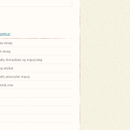
ama:
na stronę
 stronę
 aby dowiedzieć się więcej tutaj
aj artykuł
 aby przeczytać więcej
elstok.com