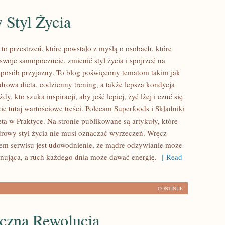
 Styl Życia
to przestrzeń, które powstało z myślą o osobach, które
swoje samopoczucie, zmienić styl życia i spojrzeć na
posób przyjazny. To blog poświęcony tematom takim jak
drowa dieta, codzienny trening, a także lepsza kondycja
y, kto szuka inspiracji, aby jeść lepiej, żyć lżej i czuć się
ie tutaj wartościowe treści. Polecam Superfoods i Składniki
ta w Praktyce. Na stronie publikowane są artykuły, które
drowy styl życia nie musi oznaczać wyrzeczeń. Wręcz
lem serwisu jest udowodnienie, że mądre odżywianie może
onująca, a ruch każdego dnia może dawać energię.
[ Read
CONTINUE
yczna Rewolucja