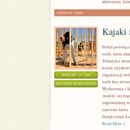
ułatwienia, kt
POSTED BY ADMIN
Kajaki
Portal poświę
osób, które pl
Tematyka stron
każdy użytkown
organizacji wo
KWIECIEŃ - 29 - 2026
osób bez doświ
KAJAKI
MOŻLIWOŚĆ KOMENTOWANIA
Wydarzenia i S
I
ZOSTAŁA WYŁĄCZONA
znaleźć szczeg
SPŁYWY
odpowiednią wy
KAJAKOWE
zarówno łatwe i
Dzięki temu ka
Read More ]