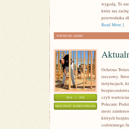
wygodą. To nie 
które ma zachę
przewodnika dl
Read More ]
POSTED BY ADMIN
Aktualn
Ochrona Twierd
rzeczowy. Stro
instytucjach, k
bezpieczeństwa
czyli wartości
MAJ - 1 - 2026
Polecam: Podst
AKTUALNOŚCI
MOŻLIWOŚĆ KOMENTOWANIA
może zaintereso
I
ZOSTAŁA WYŁĄCZONA
których bezpie
TRENDY
codziennego f