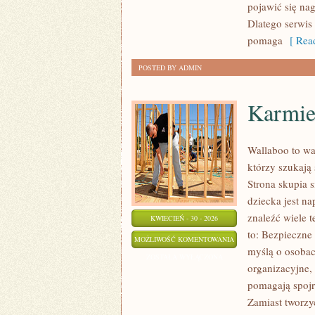
pojawić się na
Dlatego serwis
pomaga
[ Read
POSTED BY ADMIN
Karmien
Wallaboo to wa
którzy szukają
Strona skupia s
dziecka jest n
znaleźć wiele 
KWIECIEŃ - 30 - 2026
to: Bezpieczne
KARMIENIE
MOŻLIWOŚĆ KOMENTOWANIA
myślą o osobac
I
ZOSTAŁA WYŁĄCZONA
organizacyjne, 
POSIŁKI
pomagają spojr
Zamiast tworzy