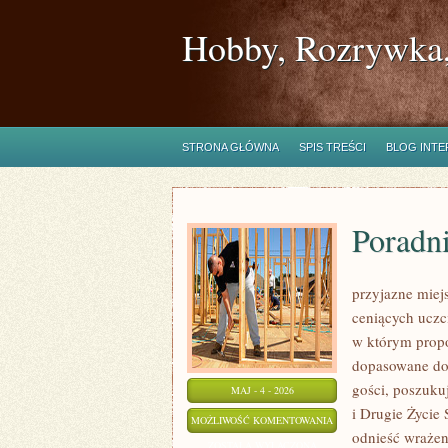
Hobby, Rozrywka,
STRONA GŁÓWNA
SPIS TREŚCI
BLOG INT
Poradn
przyjazne miejs
ceniących uczc
w którym propo
dopasowane do 
gości, poszuku
MAJ - 4 - 2026
i Drugie Życie
PORADNIK
MOŻLIWOŚĆ KOMENTOWANIA
odnieść wrażen
ZAKUPOWY
ZOSTAŁA WYŁĄCZONA