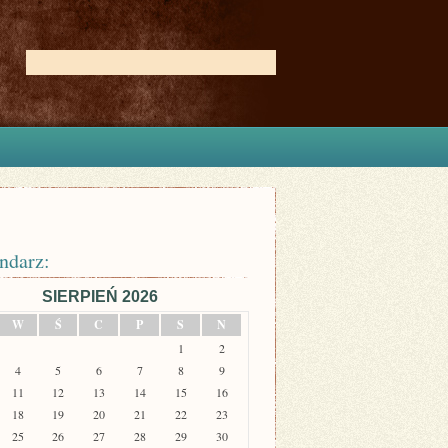
ndarz:
SIERPIEŃ 2026
W
Ś
C
P
S
N
1
2
4
5
6
7
8
9
11
12
13
14
15
16
18
19
20
21
22
23
25
26
27
28
29
30