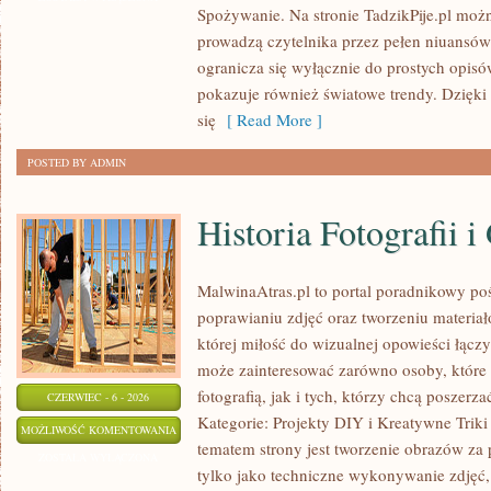
Spożywanie. Na stronie TadzikPije.pl możn
prowadzą czytelnika przez pełen niuansów 
ogranicza się wyłącznie do prostych opis
pokazuje również światowe trendy. Dzięki
się
[ Read More ]
POSTED BY ADMIN
Historia Fotografii i
MalwinaAtras.pl to portal poradnikowy po
poprawianiu zdjęć oraz tworzeniu materia
której miłość do wizualnej opowieści łączy
może zainteresować zarówno osoby, które 
fotografią, jak i tych, którzy chcą poszer
CZERWIEC - 6 - 2026
Kategorie: Projekty DIY i Kreatywne Triki
HISTORIA
MOŻLIWOŚĆ KOMENTOWANIA
tematem strony jest tworzenie obrazów za
FOTOGRAFII
ZOSTAŁA WYŁĄCZONA
tylko jako techniczne wykonywanie zdjęć,
I