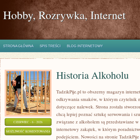
Hobby, Rozrywka, Internet
STRONA GŁÓWNA
SPIS TREŚCI
BLOG INTERNETOWY
Historia Alkoholu
TadzikPije.pl to obszerny magazyn intern
odkrywania smaków, w którym czytelnik m
dotyczące nalewek. Strona została stworzo
chcą lepiej poznać sztukę serwowania i sz
związane z alkoholem są przedstawiane w
CZERWIEC - 6 - 2026
internetowy zakątek, w którym poradnictw
HISTORIA
MOŻLIWOŚĆ KOMENTOWANIA
podejściem. Nowości na stronie TadzikPije
ALKOHOLU
ZOSTAŁA WYŁĄCZONA