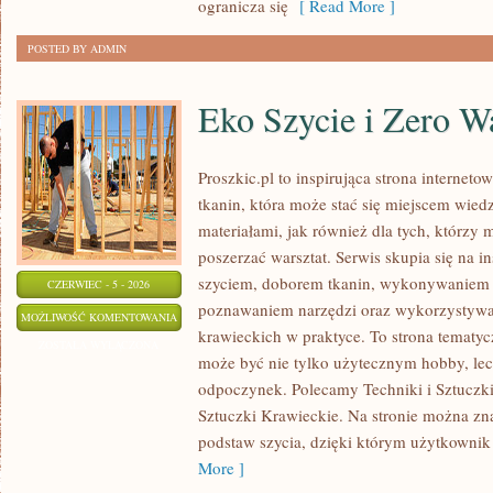
ogranicza się
[ Read More ]
POSTED BY ADMIN
Eko Szycie i Zero W
Proszkic.pl to inspirująca strona internet
tkanin, która może stać się miejscem wied
materiałami, jak również dla tych, którzy 
poszerzać warsztat. Serwis skupia się na i
szyciem, doborem tkanin, wykonywaniem d
CZERWIEC - 5 - 2026
poznawaniem narzędzi oraz wykorzystywa
EKO
MOŻLIWOŚĆ KOMENTOWANIA
krawieckich w praktyce. To strona tematyc
SZYCIE
ZOSTAŁA WYŁĄCZONA
może być nie tylko użytecznym hobby, le
I
odpoczynek. Polecamy Techniki i Sztuczki 
ZERO
Sztuczki Krawieckie. Na stronie można zna
WASTE
podstaw szycia, dzięki którym użytkownik
More ]