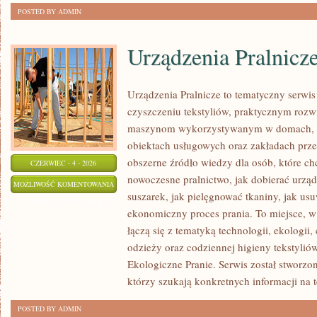
POSTED BY ADMIN
Urządzenia Pralnicz
Urządzenia Pralnicze to tematyczny serwi
czyszczeniu tekstyliów, praktycznym rozw
maszynom wykorzystywanym w domach, fir
obiektach usługowych oraz zakładach prz
obszerne źródło wiedzy dla osób, które chc
CZERWIEC - 4 - 2026
nowoczesne pralnictwo, jak dobierać urządz
URZĄDZENIA
MOŻLIWOŚĆ KOMENTOWANIA
suszarek, jak pielęgnować tkaniny, jak us
PRALNICZE
ZOSTAŁA WYŁĄCZONA
ekonomiczny proces prania. To miejsce, 
łączą się z tematyką technologii, ekologii,
odzieży oraz codziennej higieny tekstyliów.
Ekologiczne Pranie. Serwis został stworzo
którzy szukają konkretnych informacji na 
POSTED BY ADMIN