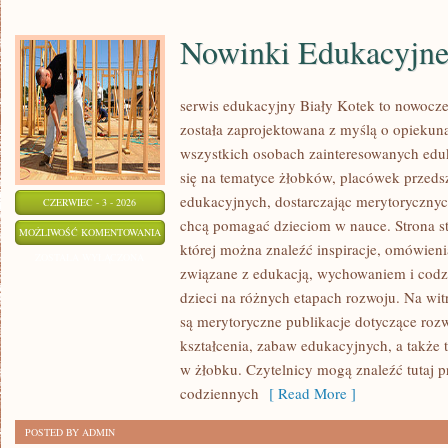
Nowinki Edukacyjn
serwis edukacyjny Biały Kotek to nowoczes
została zaprojektowana z myślą o opieku
wszystkich osobach zainteresowanych eduk
się na tematyce żłobków, placówek przed
edukacyjnych, dostarczając merytorycznych
CZERWIEC - 3 - 2026
chcą pomagać dzieciom w nauce. Strona st
NOWINKI
MOŻLIWOŚĆ KOMENTOWANIA
której można znaleźć inspiracje, omówienia
EDUKACYJNE
ZOSTAŁA WYŁĄCZONA
związane z edukacją, wychowaniem i co
dzieci na różnych etapach rozwoju. Na wit
są merytoryczne publikacje dotyczące rozw
kształcenia, zabaw edukacyjnych, a także
w żłobku. Czytelnicy mogą znaleźć tutaj 
codziennych
[ Read More ]
POSTED BY ADMIN