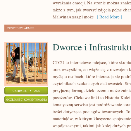
wyrażania emocji. Na stronie można znaleźć
GRAFIKI
także z tym, jak tworzyć zdjęcia pełne cha
MalwinaAtras.pl może
[ Read More ]
POSTED BY ADMIN
Dworce i Infrastrukt
CTCU to internetowe miejsce, które skupi
oraz wszystkim, co wiąże się z rozwojem 
myślą o osobach, które interesują się pod
czytelnikach szukających ciekawostek. Stro
przyjazną formą, dzięki czemu może zain
CZERWIEC - 5 - 2026
pasażerów. Ciekawe linki to Historia Kolei
DWORCE
MOŻLIWOŚĆ KOMENTOWANIA
tematyczną serwisu jest podróżowanie tora
I
ZOSTAŁA WYŁĄCZONA
treści dotyczące pociągów towarowych. To 
INFRASTRUKTURA
materiałów, w którym klasyczne spojrzenie
współczesnymi, takimi jak kolej dużych p