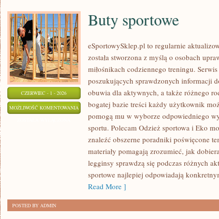
Buty sportowe
eSportowySklep.pl to regularnie aktualizow
została stworzona z myślą o osobach upraw
miłośnikach codziennego treningu. Serwis
poszukujących sprawdzonych informacji d
obuwia dla aktywnych, a także różnego rod
CZERWIEC - 1 - 2026
bogatej bazie treści każdy użytkownik moż
BUTY
MOŻLIWOŚĆ KOMENTOWANIA
pomogą mu w wyborze odpowiedniego wyp
SPORTOWE
ZOSTAŁA WYŁĄCZONA
sportu. Polecam Odzież sportowa i Eko mo
znaleźć obszerne poradniki poświęcone te
materiały pomagają zrozumieć, jak dobier
legginsy sprawdzą się podczas różnych ak
sportowe najlepiej odpowiadają konkretn
Read More ]
POSTED BY ADMIN