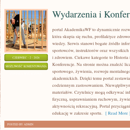
Wydarzenia i Konfer
portal AkademikaWF to dynamicznie rozwij
która skupia się ruchu, profilaktyce zdrowo
wiedzy. Serwis stanowi bogate źródło infor
sportowców, instruktorów oraz wszystkich
i zdrowiem. Ciekawe kategorie to Historia 
CZERWIEC - 2 - 2026
Konferencje. Na stronie można znaleźć lic
WYDARZENIA
MOŻLIWOŚĆ KOMENTOWANIA
sportowego, żywienia, rozwoju mentalnego,
I
ZOSTAŁA WYŁĄCZONA
akademickich. Dzięki temu portal zestawia
KONFERENCJE
codziennym zastosowaniem. Niewątpliwym 
materiałów. Czytelnicy mogą odkrywać inf
fizyczną, usprawnianiem ruchowym, żywie
aktywnością rekreacyjną. Portal przyciąg
edukację w zakresie sportu.
[ Read More 
POSTED BY ADMIN