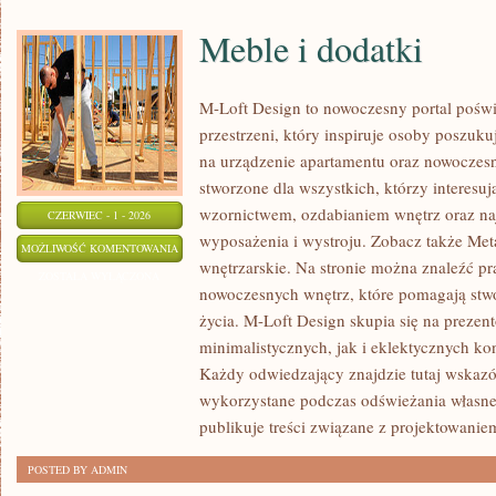
Meble i dodatki
M-Loft Design to nowoczesny portal pośw
przestrzeni, który inspiruje osoby poszu
na urządzenie apartamentu oraz nowoczesn
stworzone dla wszystkich, którzy interesu
wzornictwem, ozdabianiem wnętrz oraz na
CZERWIEC - 1 - 2026
wyposażenia i wystroju. Zobacz także Met
MEBLE
MOŻLIWOŚĆ KOMENTOWANIA
wnętrzarskie. Na stronie można znaleźć pr
I
ZOSTAŁA WYŁĄCZONA
nowoczesnych wnętrz, które pomagają stw
DODATKI
życia. M-Loft Design skupia się na preze
minimalistycznych, jak i eklektycznych ko
Każdy odwiedzający znajdzie tutaj wskazó
wykorzystane podczas odświeżania własnej 
publikuje treści związane z projektowanie
POSTED BY ADMIN