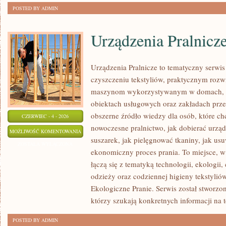
POSTED BY ADMIN
Urządzenia Pralnicz
Urządzenia Pralnicze to tematyczny serwi
czyszczeniu tekstyliów, praktycznym rozw
maszynom wykorzystywanym w domach, fir
obiektach usługowych oraz zakładach prz
obszerne źródło wiedzy dla osób, które chc
CZERWIEC - 4 - 2026
nowoczesne pralnictwo, jak dobierać urządz
URZĄDZENIA
MOŻLIWOŚĆ KOMENTOWANIA
suszarek, jak pielęgnować tkaniny, jak us
PRALNICZE
ZOSTAŁA WYŁĄCZONA
ekonomiczny proces prania. To miejsce, 
łączą się z tematyką technologii, ekologii,
odzieży oraz codziennej higieny tekstyliów.
Ekologiczne Pranie. Serwis został stworzo
którzy szukają konkretnych informacji na 
POSTED BY ADMIN