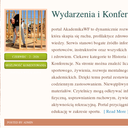
Wydarzenia i Konfer
portal AkademikaWF to dynamicznie rozwij
która skupia się ruchu, profilaktyce zdrowo
wiedzy. Serwis stanowi bogate źródło infor
sportowców, instruktorów oraz wszystkich
i zdrowiem. Ciekawe kategorie to Historia 
CZERWIEC - 2 - 2026
Konferencje. Na stronie można znaleźć lic
WYDARZENIA
MOŻLIWOŚĆ KOMENTOWANIA
sportowego, żywienia, rozwoju mentalnego,
I
ZOSTAŁA WYŁĄCZONA
akademickich. Dzięki temu portal zestawia
KONFERENCJE
codziennym zastosowaniem. Niewątpliwym 
materiałów. Czytelnicy mogą odkrywać inf
fizyczną, usprawnianiem ruchowym, żywie
aktywnością rekreacyjną. Portal przyciąg
edukację w zakresie sportu.
[ Read More 
POSTED BY ADMIN