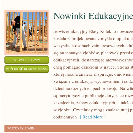
Nowinki Edukacyjn
serwis edukacyjny Biały Kotek to nowoczes
została zaprojektowana z myślą o opieku
wszystkich osobach zainteresowanych eduk
się na tematyce żłobków, placówek przed
edukacyjnych, dostarczając merytorycznych
CZERWIEC - 3 - 2026
chcą pomagać dzieciom w nauce. Strona st
NOWINKI
MOŻLIWOŚĆ KOMENTOWANIA
której można znaleźć inspiracje, omówienia
EDUKACYJNE
ZOSTAŁA WYŁĄCZONA
związane z edukacją, wychowaniem i co
dzieci na różnych etapach rozwoju. Na wit
są merytoryczne publikacje dotyczące rozw
kształcenia, zabaw edukacyjnych, a także
w żłobku. Czytelnicy mogą znaleźć tutaj 
codziennych
[ Read More ]
POSTED BY ADMIN