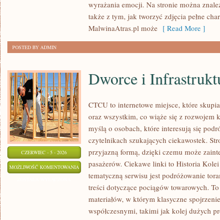
wyrażania emocji. Na stronie można znaleźć
GRAFIKI
także z tym, jak tworzyć zdjęcia pełne cha
MalwinaAtras.pl może
[ Read More ]
POSTED BY ADMIN
Dworce i Infrastrukt
CTCU to internetowe miejsce, które skupi
oraz wszystkim, co wiąże się z rozwojem 
myślą o osobach, które interesują się pod
czytelnikach szukających ciekawostek. Stro
przyjazną formą, dzięki czemu może zain
CZERWIEC - 5 - 2026
pasażerów. Ciekawe linki to Historia Kolei
DWORCE
MOŻLIWOŚĆ KOMENTOWANIA
tematyczną serwisu jest podróżowanie tora
I
ZOSTAŁA WYŁĄCZONA
treści dotyczące pociągów towarowych. To 
INFRASTRUKTURA
materiałów, w którym klasyczne spojrzenie
współczesnymi, takimi jak kolej dużych p