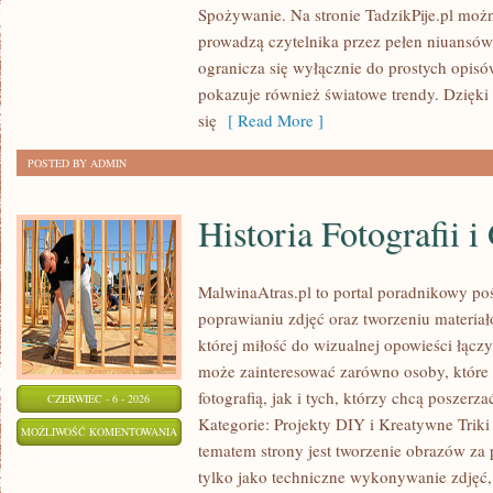
Spożywanie. Na stronie TadzikPije.pl możn
prowadzą czytelnika przez pełen niuansów 
ogranicza się wyłącznie do prostych opis
pokazuje również światowe trendy. Dzięki
się
[ Read More ]
POSTED BY ADMIN
Historia Fotografii i
MalwinaAtras.pl to portal poradnikowy po
poprawianiu zdjęć oraz tworzeniu materia
której miłość do wizualnej opowieści łączy
może zainteresować zarówno osoby, które 
fotografią, jak i tych, którzy chcą poszer
CZERWIEC - 6 - 2026
Kategorie: Projekty DIY i Kreatywne Triki
HISTORIA
MOŻLIWOŚĆ KOMENTOWANIA
tematem strony jest tworzenie obrazów za
FOTOGRAFII
ZOSTAŁA WYŁĄCZONA
tylko jako techniczne wykonywanie zdjęć,
I