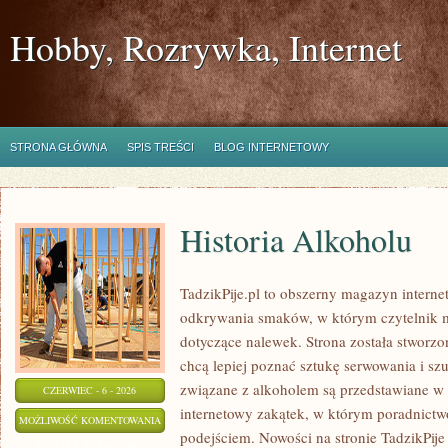
Hobby, Rozrywka, Internet
STRONA GŁÓWNA
SPIS TREŚCI
BLOG INTERNETOWY
Historia Alkoholu
TadzikPije.pl to obszerny magazyn intern
odkrywania smaków, w którym czytelnik m
dotyczące nalewek. Strona została stworzo
chcą lepiej poznać sztukę serwowania i sz
związane z alkoholem są przedstawiane w
CZERWIEC - 6 - 2026
internetowy zakątek, w którym poradnictw
HISTORIA
MOŻLIWOŚĆ KOMENTOWANIA
podejściem. Nowości na stronie TadzikPije
ALKOHOLU
ZOSTAŁA WYŁĄCZONA