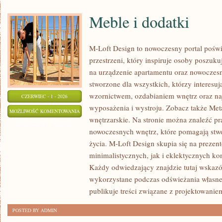
Meble i dodatki
M-Loft Design to nowoczesny portal pośw
przestrzeni, który inspiruje osoby poszu
na urządzenie apartamentu oraz nowoczesn
stworzone dla wszystkich, którzy interesu
wzornictwem, ozdabianiem wnętrz oraz na
CZERWIEC - 1 - 2026
wyposażenia i wystroju. Zobacz także Met
MEBLE
MOŻLIWOŚĆ KOMENTOWANIA
wnętrzarskie. Na stronie można znaleźć pr
I
ZOSTAŁA WYŁĄCZONA
nowoczesnych wnętrz, które pomagają stw
DODATKI
życia. M-Loft Design skupia się na preze
minimalistycznych, jak i eklektycznych ko
Każdy odwiedzający znajdzie tutaj wskazó
wykorzystane podczas odświeżania własnej 
publikuje treści związane z projektowanie
POSTED BY ADMIN