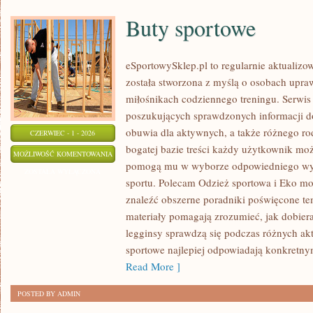
Buty sportowe
eSportowySklep.pl to regularnie aktualizow
została stworzona z myślą o osobach upraw
miłośnikach codziennego treningu. Serwis
poszukujących sprawdzonych informacji d
obuwia dla aktywnych, a także różnego rod
CZERWIEC - 1 - 2026
bogatej bazie treści każdy użytkownik moż
BUTY
MOŻLIWOŚĆ KOMENTOWANIA
pomogą mu w wyborze odpowiedniego wyp
SPORTOWE
ZOSTAŁA WYŁĄCZONA
sportu. Polecam Odzież sportowa i Eko mo
znaleźć obszerne poradniki poświęcone te
materiały pomagają zrozumieć, jak dobier
legginsy sprawdzą się podczas różnych ak
sportowe najlepiej odpowiadają konkretn
Read More ]
POSTED BY ADMIN