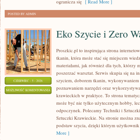
ogranicza się
[ Read More ]
POSTED BY ADMIN
Eko Szycie i Zero W
Proszkic.pl to inspirująca strona internet
tkanin, która może stać się miejscem wied
materiałami, jak również dla tych, którzy 
poszerzać warsztat. Serwis skupia się na i
szyciem, doborem tkanin, wykonywaniem d
CZERWIEC - 5 - 2026
poznawaniem narzędzi oraz wykorzystywa
EKO
MOŻLIWOŚĆ KOMENTOWANIA
krawieckich w praktyce. To strona tematyc
SZYCIE
ZOSTAŁA WYŁĄCZONA
może być nie tylko użytecznym hobby, le
I
odpoczynek. Polecamy Techniki i Sztuczki 
ZERO
Sztuczki Krawieckie. Na stronie można zna
WASTE
podstaw szycia, dzięki którym użytkownik
More ]