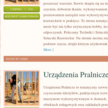
poszerzać warsztat. Serwis skupia się na i
szyciem, doborem tkanin, wykonywaniem d
CZERWIEC - 5 - 2026
poznawaniem narzędzi oraz wykorzystywa
EKO
MOŻLIWOŚĆ KOMENTOWANIA
krawieckich w praktyce. To strona tematyc
SZYCIE
ZOSTAŁA WYŁĄCZONA
może być nie tylko użytecznym hobby, le
I
odpoczynek. Polecamy Techniki i Sztuczki 
ZERO
Sztuczki Krawieckie. Na stronie można zna
WASTE
podstaw szycia, dzięki którym użytkownik
More ]
POSTED BY ADMIN
Urządzenia Pralnicz
Urządzenia Pralnicze to tematyczny serwi
czyszczeniu tekstyliów, praktycznym rozw
maszynom wykorzystywanym w domach, fir
obiektach usługowych oraz zakładach prz