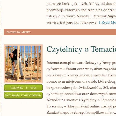
pierwsze kroki, jak i tych, którzy od dawn
potrzebują świeżego spojrzenia na dobrze
Lifestyle i Zdrowe Nawyki i Poradnik Supl
serwisu jest jego kompleksowe
[ Read Mor
POSTED BY ADMIN
Czytelnicy o Temaci
Internat.com.pl to wartościowy cyfrowy 
cyfrowemu światu oraz wszystkim zagadni
codziennym korzystaniem z sprzętu elektr
pomocnym miejscem dla osób, które chcą p
bezprzewodowych, światłowodów, 5G, chm
CZERWIEC - 17 - 2026
cyberbezpieczeństwa oraz domowych rozw
CZYTELNICY
MOŻLIWOŚĆ KOMENTOWANIA
Nowości na stronie: Czytelnicy o Temacie 
O
ZOSTAŁA WYŁĄCZONA
To serwis, w którym świat online zostaje 
TEMACIE
Zamiast niepotrzebnego komplikowania, cz