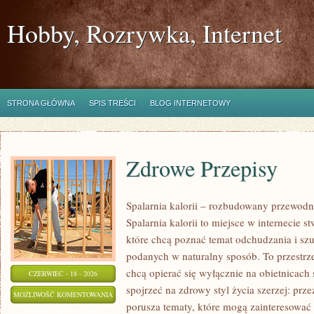
Hobby, Rozrywka, Internet
STRONA GŁÓWNA
SPIS TREŚCI
BLOG INTERNETOWY
Zdrowe Przepisy
Spalarnia kalorii – rozbudowany przewodn
Spalarnia kalorii to miejsce w internecie 
które chcą poznać temat odchudzania i szu
podanych w naturalny sposób. To przestrze
chcą opierać się wyłącznie na obietnicach 
CZERWIEC - 18 - 2026
spojrzeć na zdrowy styl życia szerzej: prz
ZDROWE
MOŻLIWOŚĆ KOMENTOWANIA
porusza tematy, które mogą zainteresować
PRZEPISY
ZOSTAŁA WYŁĄCZONA