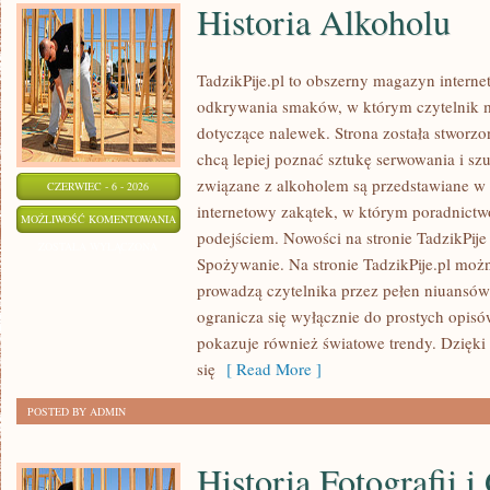
Historia Alkoholu
TadzikPije.pl to obszerny magazyn intern
odkrywania smaków, w którym czytelnik m
dotyczące nalewek. Strona została stworzo
chcą lepiej poznać sztukę serwowania i sz
związane z alkoholem są przedstawiane w
CZERWIEC - 6 - 2026
internetowy zakątek, w którym poradnictw
HISTORIA
MOŻLIWOŚĆ KOMENTOWANIA
podejściem. Nowości na stronie TadzikPije
ALKOHOLU
ZOSTAŁA WYŁĄCZONA
Spożywanie. Na stronie TadzikPije.pl możn
prowadzą czytelnika przez pełen niuansów 
ogranicza się wyłącznie do prostych opis
pokazuje również światowe trendy. Dzięki
się
[ Read More ]
POSTED BY ADMIN
Historia Fotografii i