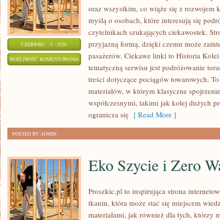
oraz wszystkim, co wiąże się z rozwojem 
myślą o osobach, które interesują się pod
czytelnikach szukających ciekawostek. Stro
przyjazną formą, dzięki czemu może zain
CZERWIEC - 5 - 2026
pasażerów. Ciekawe linki to Historia Kolei
DWORCE
MOŻLIWOŚĆ KOMENTOWANIA
tematyczną serwisu jest podróżowanie tora
I
ZOSTAŁA WYŁĄCZONA
treści dotyczące pociągów towarowych. To 
INFRASTRUKTURA
materiałów, w którym klasyczne spojrzenie
współczesnymi, takimi jak kolej dużych p
ogranicza się
[ Read More ]
POSTED BY ADMIN
Eko Szycie i Zero W
Proszkic.pl to inspirująca strona internet
tkanin, która może stać się miejscem wied
materiałami, jak również dla tych, którzy 