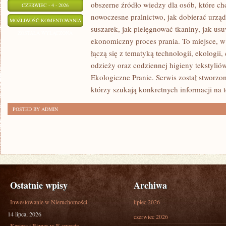
obszerne źródło wiedzy dla osób, które chc
CZERWIEC - 4 - 2026
nowoczesne pralnictwo, jak dobierać urządz
URZĄDZENIA
MOŻLIWOŚĆ KOMENTOWANIA
suszarek, jak pielęgnować tkaniny, jak us
PRALNICZE
ZOSTAŁA WYŁĄCZONA
ekonomiczny proces prania. To miejsce, 
łączą się z tematyką technologii, ekologii,
odzieży oraz codziennej higieny tekstyliów.
Ekologiczne Pranie. Serwis został stworzo
którzy szukają konkretnych informacji na 
POSTED BY ADMIN
Ostatnie wpisy
Archiwa
Inwestowanie w Nieruchomości
lipiec 2026
14 lipca, 2026
czerwiec 2026
Kariera i Biznes w E-sporcie