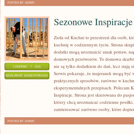
POSTED BY ADMIN
Sezonowe Inspiracje
Zioła od Kuchni to przestrzeń dla osób, kt
kuchnię w codziennym życiu. Strona skupia
dodatki mogą urozmaicić smak potraw, nap
domowych przetworów. To domowa skarbn
nie są tylko dodatkiem do dań, lecz stają
CZERWIEC - 7 - 2026
Serwis pokazuje, że majeranek mogą być 
SEZONOWE
MOŻLIWOŚĆ KOMENTOWANIA
praktycznych sposobów, zarówno w kuchni t
INSPIRACJE
ZOSTAŁA WYŁĄCZONA
eksperymentalnych przepisach. Polecam K
Inspiracje. Strona jest skierowana do pas
którzy chcą urozmaicać codzienne posiłki
zainteresować zarówno osoby, które dopie
POSTED BY ADMIN