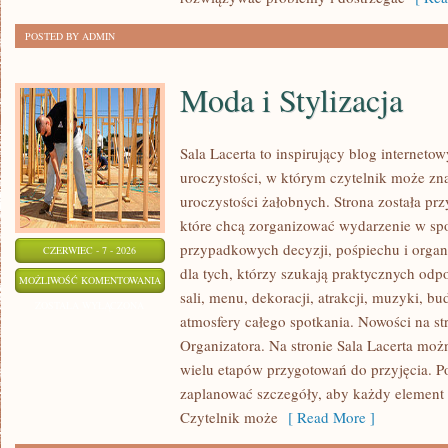
POSTED BY ADMIN
Moda i Stylizacja
Sala Lacerta to inspirujący blog interne
uroczystości, w którym czytelnik może zn
uroczystości żałobnych. Strona została pr
które chcą zorganizować wydarzenie w sp
przypadkowych decyzji, pośpiechu i organ
CZERWIEC - 7 - 2026
dla tych, którzy szukają praktycznych od
MODA
MOŻLIWOŚĆ KOMENTOWANIA
sali, menu, dekoracji, atrakcji, muzyki, b
I
ZOSTAŁA WYŁĄCZONA
atmosfery całego spotkania. Nowości na st
STYLIZACJA
Organizatora. Na stronie Sala Lacerta moż
wielu etapów przygotowań do przyjęcia. P
zaplanować szczegóły, aby każdy element m
Czytelnik może
[ Read More ]