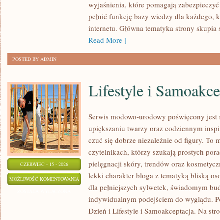
wyjaśnienia, które pomagają zabezpieczyć
pełnić funkcję bazy wiedzy dla każdego, k
internetu. Główna tematyka strony skupia s
Read More ]
POSTED BY ADMIN
Lifestyle i Samoakce
Serwis modowo-urodowy poświęcony jest s
upiększaniu twarzy oraz codziennym inspi
czuć się dobrze niezależnie od figury. To 
czytelnikach, którzy szukają prostych pora
pielęgnacji skóry, trendów oraz kosmetycz
CZERWIEC - 15 - 2026
lekki charakter bloga z tematyką bliską os
LIFESTYLE
MOŻLIWOŚĆ KOMENTOWANIA
dla pełniejszych sylwetek, świadomym bu
I
ZOSTAŁA WYŁĄCZONA
indywidualnym podejściem do wyglądu. P
SAMOAKCEPTACJA
Dzień i Lifestyle i Samoakceptacja. Na str