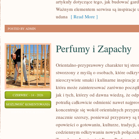
artykuły dotyczące tego, jak budować gar
Ważnym elementem serwisu są inspiracje u
udana
[ Read More ]
POSTED BY ADMIN
Perfumy i Zapachy
Orientalno-przyprawowy charakter tej stron
stworzony z myślą o osobach, które odkry
nieoczywiste smaki i kulinarne inspiracje z
która może zainteresować zarówno począt
jak i tych, którzy od dawna wiedzą, że o
CZERWIEC - 14 - 2026
potrafią całkowicie odmienić nawet najpro
PERFUMY
MOŻLIWOŚĆ KOMENTOWANIA
koncentruje się wokół orientalnych przypraw
I
ZOSTAŁA WYŁĄCZONA
znacznie szerszy, ponieważ przyprawy są 
ZAPACHY
opowieści o gotowaniu, kulturze, tradycj
codziennym odkrywaniu nowych połącze