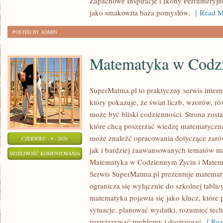
Zapachowe Inspiracje i Ikony Perfumeryjn
jako smakowita baza pomysłów,
[ Read M
POSTED BY ADMIN
Matematyka w Codz
SuperMatma.pl to praktyczny serwis inte
który pokazuje, że świat liczb, wzorów, r
może być bliski codzienności. Strona zost
które chcą poszerzać wiedzę matematyczną
może znaleźć opracowania dotyczące zar
CZERWIEC - 9 - 2026
jak i bardziej zaawansowanych tematów m
MATEMATYKA
MOŻLIWOŚĆ KOMENTOWANIA
Matematyka w Codziennym Życiu i Matema
W
ZOSTAŁA WYŁĄCZONA
Serwis SuperMatma.pl prezentuje matematy
CODZIENNYM
ogranicza się wyłącznie do szkolnej tabli
ŻYCIU
matematyka pojawia się jako klucz, któr
sytuacje, planować wydatki, rozumieć tech
rozwiązywać problemy i dostrzegać
[ Rea