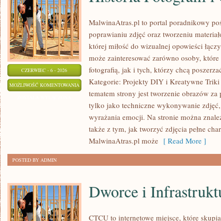
MalwinaAtras.pl to portal poradnikowy po
poprawianiu zdjęć oraz tworzeniu materia
której miłość do wizualnej opowieści łączy
może zainteresować zarówno osoby, które 
fotografią, jak i tych, którzy chcą poszer
CZERWIEC - 6 - 2026
Kategorie: Projekty DIY i Kreatywne Triki
HISTORIA
MOŻLIWOŚĆ KOMENTOWANIA
tematem strony jest tworzenie obrazów za
FOTOGRAFII
ZOSTAŁA WYŁĄCZONA
tylko jako techniczne wykonywanie zdjęć,
I
wyrażania emocji. Na stronie można znaleźć
GRAFIKI
także z tym, jak tworzyć zdjęcia pełne cha
MalwinaAtras.pl może
[ Read More ]
POSTED BY ADMIN
Dworce i Infrastrukt
CTCU to internetowe miejsce, które skupi