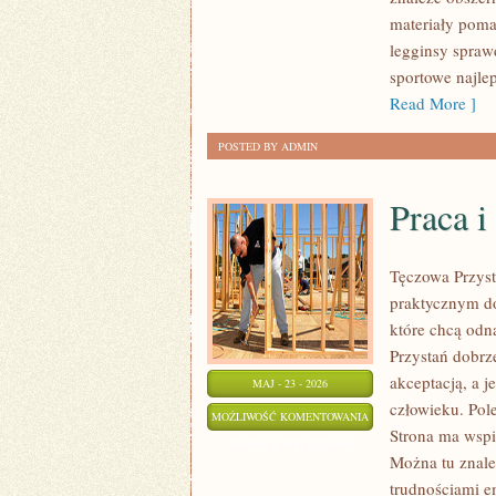
materiały poma
legginsy spraw
sportowe najl
Read More ]
POSTED BY ADMIN
Praca i
Tęczowa Przyst
praktycznym do
które chcą odn
Przystań dobrze
akceptacją, a j
MAJ - 23 - 2026
człowieku. Pole
PRACA
MOŻLIWOŚĆ KOMENTOWANIA
Strona ma wspi
I
ZOSTAŁA WYŁĄCZONA
Można tu znaleź
PSYCHOLOGIA
trudnościami e