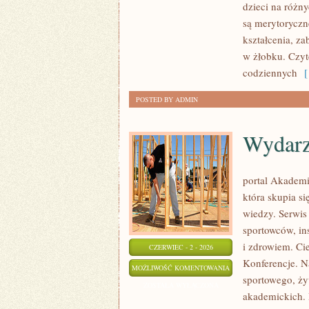
dzieci na różn
są merytoryczn
kształcenia, z
w żłobku. Czyt
codziennych
[ 
POSTED BY ADMIN
Wydarz
portal Akademi
która skupia si
wiedzy. Serwis 
sportowców, in
i zdrowiem. Cie
CZERWIEC - 2 - 2026
Konferencje. N
WYDARZENIA
MOŻLIWOŚĆ KOMENTOWANIA
sportowego, ży
I
ZOSTAŁA WYŁĄCZONA
akademickich. 
KONFERENCJE