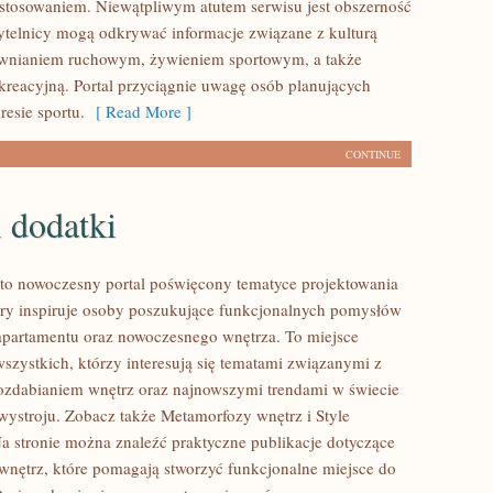
tosowaniem. Niewątpliwym atutem serwisu jest obszerność
ytelnicy mogą odkrywać informacje związane z kulturą
awnianiem ruchowym, żywieniem sportowym, a także
kreacyjną. Portal przyciągnie uwagę osób planujących
resie sportu.
[ Read More ]
CONTINUE
 dodatki
to nowoczesny portal poświęcony tematyce projektowania
tóry inspiruje osoby poszukujące funkcjonalnych pomysłów
apartamentu oraz nowoczesnego wnętrza. To miejsce
wszystkich, którzy interesują się tematami związanymi z
zdabianiem wnętrz oraz najnowszymi trendami w świecie
wystroju. Zobacz także Metamorfozy wnętrz i Style
Na stronie można znaleźć praktyczne publikacje dotyczące
nętrz, które pomagają stworzyć funkcjonalne miejsce do