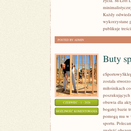
życia. M-Loft 
minimalistyczn
Każdy odwiedza
wykorzystane p
publikuje treś
POSTED BY ADMIN
Buty s
eSportowySklep.
została stworz
miłośnikach co
poszukujących 
obuwia dla akt
CZERWIEC - 1 - 2026
bogatej bazie 
BUTY
MOŻLIWOŚĆ KOMENTOWANIA
pomogą mu w w
SPORTOWE
ZOSTAŁA WYŁĄCZONA
sportu. Poleca
znaleźć obszer