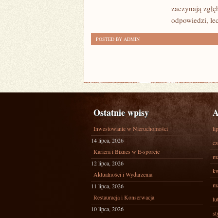
ORGANIZACJI
zaczynają zgłę
odpowiedzi, le
POSTED BY ADMIN
Ostatnie wpisy
A
Inwestowanie w Nieruchomości
li
14 lipca, 2026
cz
Kariera i Biznes w E-sporcie
ma
12 lipca, 2026
kw
Aktualności i Wydarzenia
ma
11 lipca, 2026
Restauracja i Konserwacja
lu
10 lipca, 2026
st