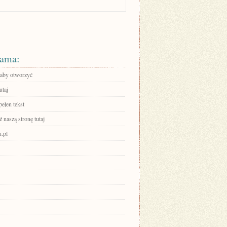
ama:
, aby otworzyć
utaj
ełen tekst
 naszą stronę tutaj
n.pl