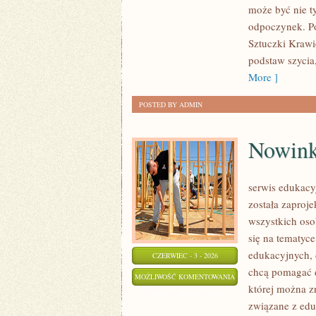
może być nie t
I
odpoczynek. Po
ZERO
Sztuczki Krawi
WASTE
podstaw szycia
More ]
POSTED BY ADMIN
Nowink
serwis edukacy
została zaproj
wszystkich oso
się na tematyc
edukacyjnych, 
CZERWIEC - 3 - 2026
chcą pomagać d
NOWINKI
MOŻLIWOŚĆ KOMENTOWANIA
której można zn
EDUKACYJNE
ZOSTAŁA WYŁĄCZONA
związane z ed