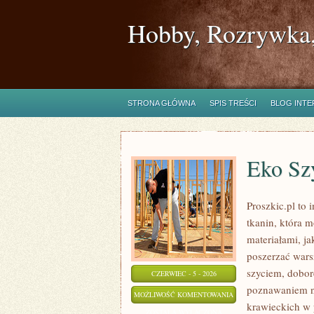
Hobby, Rozrywka,
STRONA GŁÓWNA
SPIS TREŚCI
BLOG INT
Eko Szy
Proszkic.pl to 
tkanin, która 
materiałami, ja
poszerzać warsz
szyciem, dobor
CZERWIEC - 5 - 2026
poznawaniem n
EKO
MOŻLIWOŚĆ KOMENTOWANIA
krawieckich w p
SZYCIE
ZOSTAŁA WYŁĄCZONA