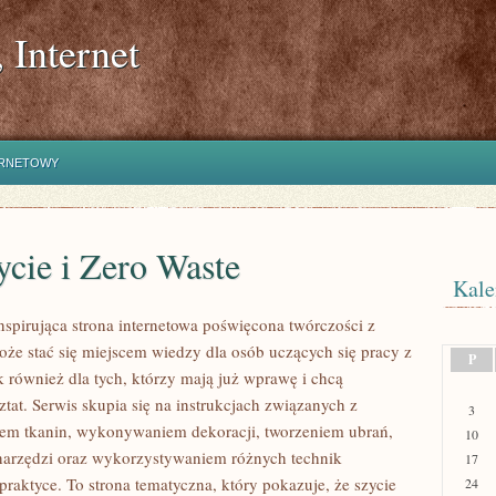
 Internet
ERNETOWY
cie i Zero Waste
Kale
inspirująca strona internetowa poświęcona twórczości z
może stać się miejscem wiedzy dla osób uczących się pracy z
P
k również dla tych, którzy mają już wprawę i chcą
tat. Serwis skupia się na instrukcjach związanych z
3
em tkanin, wykonywaniem dekoracji, tworzeniem ubrań,
10
arzędzi oraz wykorzystywaniem różnych technik
17
raktyce. To strona tematyczna, który pokazuje, że szycie
24