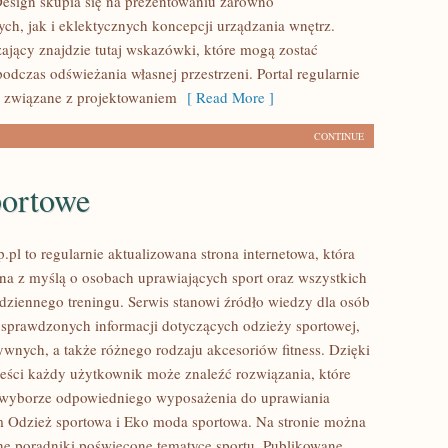
Design skupia się na prezentowaniu zarówno
ych, jak i eklektycznych koncepcji urządzania wnętrz.
jący znajdzie tutaj wskazówki, które mogą zostać
odczas odświeżania własnej przestrzeni. Portal regularnie
ci związane z projektowaniem
[ Read More ]
CONTINUE
portowe
pl to regularnie aktualizowana strona internetowa, która
ona z myślą o osobach uprawiających sport oraz wszystkich
dziennego treningu. Serwis stanowi źródło wiedzy dla osób
sprawdzonych informacji dotyczących odzieży sportowej,
ywnych, a także różnego rodzaju akcesoriów fitness. Dzięki
treści każdy użytkownik może znaleźć rozwiązania, które
yborze odpowiedniego wyposażenia do uprawiania
m Odzież sportowa i Eko moda sportowa. Na stronie można
ne poradniki poświęcone tematyce sportu. Publikowane