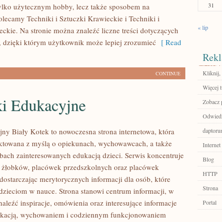
31
ylko użytecznym hobby, lecz także sposobem na
lecamy Techniki i Sztuczki Krawieckie i Techniki i
« lip
eckie. Na stronie można znaleźć liczne treści dotyczących
, dzięki którym użytkownik może lepiej zrozumieć
[ Read
Rekl
Kliknij
CONTINUE
Więcej t
i Edukacyjne
Zobacz p
Odwiedź
jny Biały Kotek to nowoczesna strona internetowa, która
daptoru
ektowana z myślą o opiekunach, wychowawcach, a także
Internet
bach zainteresowanych edukacją dzieci. Serwis koncentruje
Blog
e żłobków, placówek przedszkolnych oraz placówek
HTTP
dostarczając merytorycznych informacji dla osób, które
Strona
zieciom w nauce. Strona stanowi centrum informacji, w
aleźć inspiracje, omówienia oraz interesujące informacje
Portal
ukacją, wychowaniem i codziennym funkcjonowaniem