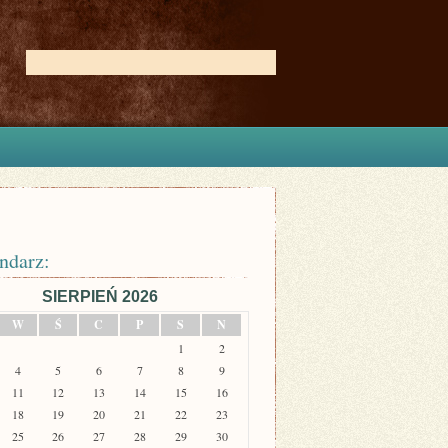
ndarz:
SIERPIEŃ 2026
W
Ś
C
P
S
N
1
2
4
5
6
7
8
9
11
12
13
14
15
16
18
19
20
21
22
23
25
26
27
28
29
30