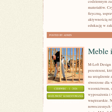
codziennym zas
materiałów. Cz
fizyczną, uspr
aktywnością re
edukację w zak
POSTED BY ADMIN
Meble i
M-Loft Design 
przestrzeni, k
na urządzenie 
stworzone dla 
wzornictwem, o
CZERWIEC - 1 - 2026
wyposażenia i 
MEBLE
MOŻLIWOŚĆ KOMENTOWANIA
wnętrzarskie. 
I
ZOSTAŁA WYŁĄCZONA
nowoczesnych w
DODATKI