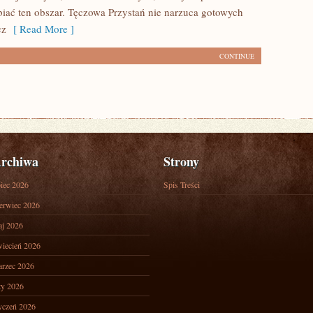
biać ten obszar. Tęczowa Przystań nie narzuca gotowych
cz
[ Read More ]
CONTINUE
rchiwa
Strony
piec 2026
Spis Treści
erwiec 2026
j 2026
iecień 2026
rzec 2026
ty 2026
yczeń 2026