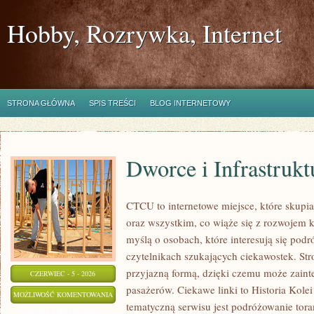
Hobby, Rozrywka, Internet
STRONA GŁÓWNA
SPIS TREŚCI
BLOG INTERNETOWY
Dworce i Infrastrukt
CTCU to internetowe miejsce, które skupi
oraz wszystkim, co wiąże się z rozwojem 
myślą o osobach, które interesują się pod
czytelnikach szukających ciekawostek. Stro
przyjazną formą, dzięki czemu może zain
CZERWIEC - 5 - 2026
pasażerów. Ciekawe linki to Historia Kolei
DWORCE
MOŻLIWOŚĆ KOMENTOWANIA
tematyczną serwisu jest podróżowanie tora
I
ZOSTAŁA WYŁĄCZONA