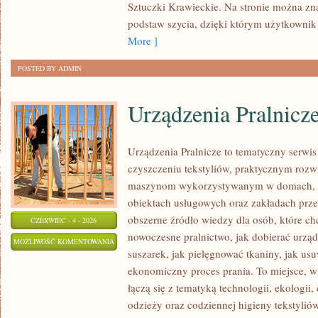
Sztuczki Krawieckie. Na stronie można zna
WASTE
podstaw szycia, dzięki którym użytkownik
More ]
POSTED BY ADMIN
Urządzenia Pralnicz
Urządzenia Pralnicze to tematyczny serwi
czyszczeniu tekstyliów, praktycznym rozw
maszynom wykorzystywanym w domach, fir
obiektach usługowych oraz zakładach prz
obszerne źródło wiedzy dla osób, które chc
CZERWIEC - 4 - 2026
nowoczesne pralnictwo, jak dobierać urządz
URZĄDZENIA
MOŻLIWOŚĆ KOMENTOWANIA
suszarek, jak pielęgnować tkaniny, jak us
PRALNICZE
ZOSTAŁA WYŁĄCZONA
ekonomiczny proces prania. To miejsce, 
łączą się z tematyką technologii, ekologii,
odzieży oraz codziennej higieny tekstyliów.