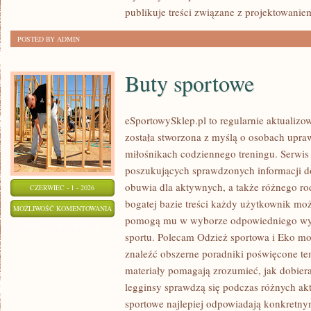
publikuje treści związane z projektowanie
POSTED BY ADMIN
Buty sportowe
eSportowySklep.pl to regularnie aktualizow
została stworzona z myślą o osobach upraw
miłośnikach codziennego treningu. Serwis
poszukujących sprawdzonych informacji d
obuwia dla aktywnych, a także różnego rod
CZERWIEC - 1 - 2026
bogatej bazie treści każdy użytkownik moż
BUTY
MOŻLIWOŚĆ KOMENTOWANIA
pomogą mu w wyborze odpowiedniego wyp
SPORTOWE
ZOSTAŁA WYŁĄCZONA
sportu. Polecam Odzież sportowa i Eko mo
znaleźć obszerne poradniki poświęcone te
materiały pomagają zrozumieć, jak dobier
legginsy sprawdzą się podczas różnych ak
sportowe najlepiej odpowiadają konkretn