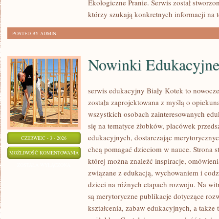
Ekologiczne Pranie. Serwis został stworzo
którzy szukają konkretnych informacji na 
POSTED BY ADMIN
Nowinki Edukacyjn
serwis edukacyjny Biały Kotek to nowoczes
została zaprojektowana z myślą o opieku
wszystkich osobach zainteresowanych eduk
się na tematyce żłobków, placówek przed
edukacyjnych, dostarczając merytorycznych
CZERWIEC - 3 - 2026
chcą pomagać dzieciom w nauce. Strona st
NOWINKI
MOŻLIWOŚĆ KOMENTOWANIA
której można znaleźć inspiracje, omówienia
EDUKACYJNE
ZOSTAŁA WYŁĄCZONA
związane z edukacją, wychowaniem i co
dzieci na różnych etapach rozwoju. Na wit
są merytoryczne publikacje dotyczące rozw
kształcenia, zabaw edukacyjnych, a także