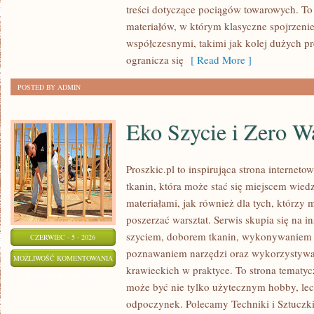
treści dotyczące pociągów towarowych. To 
INFRASTRUKTURA
materiałów, w którym klasyczne spojrzenie
współczesnymi, takimi jak kolej dużych p
ogranicza się
[ Read More ]
POSTED BY ADMIN
Eko Szycie i Zero W
Proszkic.pl to inspirująca strona internet
tkanin, która może stać się miejscem wied
materiałami, jak również dla tych, którzy 
poszerzać warsztat. Serwis skupia się na i
szyciem, doborem tkanin, wykonywaniem d
CZERWIEC - 5 - 2026
poznawaniem narzędzi oraz wykorzystywa
EKO
MOŻLIWOŚĆ KOMENTOWANIA
krawieckich w praktyce. To strona tematyc
SZYCIE
ZOSTAŁA WYŁĄCZONA
może być nie tylko użytecznym hobby, le
I
odpoczynek. Polecamy Techniki i Sztuczki 
ZERO