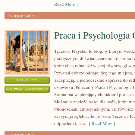
Read More ]
POSTED BY ADMIN
Praca i Psychologia 
Tęczowa Przystań to blog, w którym wiedz
praktycznym doświadczeniem. To strona t
które chcą odnaleźć więcej równowagi w 
Przystań dobrze oddaje ideę tego miejsca,
akceptacją, a jednocześnie zaprasza do refl
MAJ - 23 - 2026
człowieku. Polecamy Praca i Psychologia Or
PRACA
MOŻLIWOŚĆ KOMENTOWANIA
Strona ma wspierający charakter i porusza
I
ZOSTAŁA WYŁĄCZONA
Można tu znaleźć treści dla osób, które in
PSYCHOLOGIA
trudnościami emocjonalnymi, ale również d
ORGANIZACJI
zaczynają zgłębiać ten obszar. Tęczowa Pr
odpowiedzi, lecz
[ Read More ]