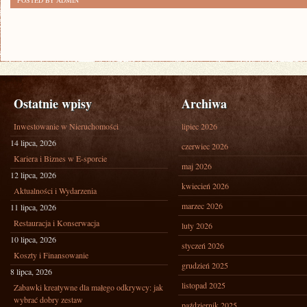
POSTED BY ADMIN
Ostatnie wpisy
Archiwa
Inwestowanie w Nieruchomości
lipiec 2026
14 lipca, 2026
czerwiec 2026
Kariera i Biznes w E-sporcie
maj 2026
12 lipca, 2026
kwiecień 2026
Aktualności i Wydarzenia
marzec 2026
11 lipca, 2026
Restauracja i Konserwacja
luty 2026
10 lipca, 2026
styczeń 2026
Koszty i Finansowanie
grudzień 2025
8 lipca, 2026
listopad 2025
Zabawki kreatywne dla małego odkrywcy: jak
wybrać dobry zestaw
październik 2025