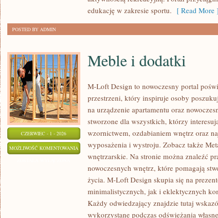
edukację w zakresie sportu.
[ Read More 
POSTED BY ADMIN
Meble i dodatki
M-Loft Design to nowoczesny portal pośw
przestrzeni, który inspiruje osoby poszu
na urządzenie apartamentu oraz nowoczesn
stworzone dla wszystkich, którzy interesu
wzornictwem, ozdabianiem wnętrz oraz na
CZERWIEC - 1 - 2026
wyposażenia i wystroju. Zobacz także Met
MEBLE
MOŻLIWOŚĆ KOMENTOWANIA
wnętrzarskie. Na stronie można znaleźć pr
I
ZOSTAŁA WYŁĄCZONA
nowoczesnych wnętrz, które pomagają stw
DODATKI
życia. M-Loft Design skupia się na preze
minimalistycznych, jak i eklektycznych ko
Każdy odwiedzający znajdzie tutaj wskazó
wykorzystane podczas odświeżania własnej 