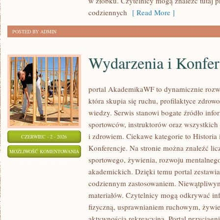
w żłobku. Czytelnicy mogą znaleźć tutaj 
codziennych
[ Read More ]
POSTED BY ADMIN
Wydarzenia i Konfer
portal AkademikaWF to dynamicznie rozwij
która skupia się ruchu, profilaktyce zdrowo
wiedzy. Serwis stanowi bogate źródło infor
sportowców, instruktorów oraz wszystkich
i zdrowiem. Ciekawe kategorie to Historia 
CZERWIEC - 2 - 2026
Konferencje. Na stronie można znaleźć lic
WYDARZENIA
MOŻLIWOŚĆ KOMENTOWANIA
sportowego, żywienia, rozwoju mentalnego,
I
ZOSTAŁA WYŁĄCZONA
akademickich. Dzięki temu portal zestawia
KONFERENCJE
codziennym zastosowaniem. Niewątpliwym 
materiałów. Czytelnicy mogą odkrywać inf
fizyczną, usprawnianiem ruchowym, żywie
aktywnością rekreacyjną. Portal przyciąg