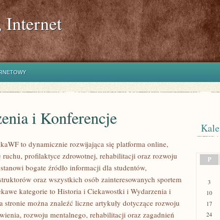
 Internet
ERNETOWY
enia i Konferencje
Kale
kaWF to dynamicznie rozwijająca się platforma online,
ę ruchu, profilaktyce zdrowotnej, rehabilitacji oraz rozwoju
P
stanowi bogate źródło informacji dla studentów,
struktorów oraz wszystkich osób zainteresowanych sportem
3
kawe kategorie to Historia i Ciekawostki i Wydarzenia i
10
a stronie można znaleźć liczne artykuły dotyczące rozwoju
17
wienia, rozwoju mentalnego, rehabilitacji oraz zagadnień
24