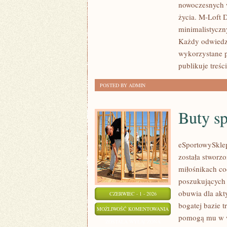
nowoczesnych w
DODATKI
życia. M-Loft 
minimalistyczn
Każdy odwiedza
wykorzystane p
publikuje treś
POSTED BY ADMIN
Buty s
eSportowySklep.
została stworz
miłośnikach co
poszukujących 
obuwia dla akt
CZERWIEC - 1 - 2026
bogatej bazie 
BUTY
MOŻLIWOŚĆ KOMENTOWANIA
pomogą mu w w
SPORTOWE
ZOSTAŁA WYŁĄCZONA