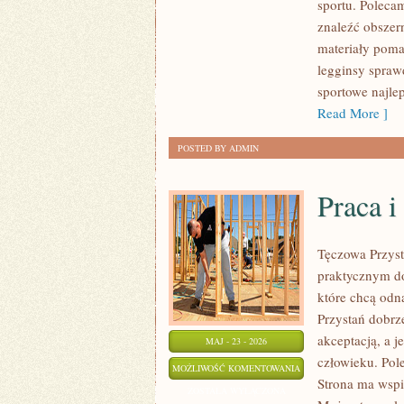
sportu. Poleca
znaleźć obszer
materiały poma
legginsy spraw
sportowe najl
Read More ]
POSTED BY ADMIN
Praca i
Tęczowa Przyst
praktycznym do
które chcą odn
Przystań dobrze
akceptacją, a j
MAJ - 23 - 2026
człowieku. Pole
PRACA
MOŻLIWOŚĆ KOMENTOWANIA
Strona ma wspi
I
ZOSTAŁA WYŁĄCZONA