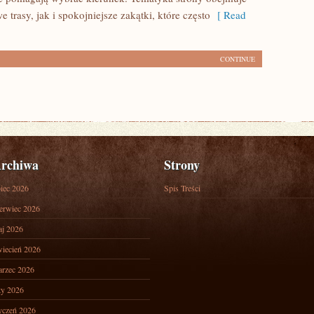
 trasy, jak i spokojniejsze zakątki, które często
[ Read
CONTINUE
rchiwa
Strony
piec 2026
Spis Treści
erwiec 2026
j 2026
iecień 2026
rzec 2026
ty 2026
yczeń 2026