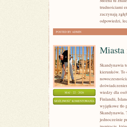
Można tu znaleź
PSYCHOLOGIA
trudnościami e
ORGANIZACJI
zaczynają zgłę
odpowiedzi, le
POSTED BY ADMIN
Miasta 
Skandynawia to
kierunków. To 
nowoczesnością
doświadczeniem
wiedzy dla osób
MAJ - 22 - 2026
Finlandii, Isla
MIASTA
MOŻLIWOŚĆ KOMENTOWANIA
wyjątkowe tło 
I
ZOSTAŁA WYŁĄCZONA
Skandynawia. T
REGIONY
jednocześnie p
inspiracje, kt