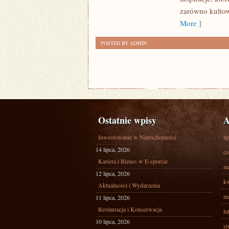
zarówno kultowe
More ]
POSTED BY ADMIN
Ostatnie wpisy
A
Inwestowanie w Nieruchomości
li
14 lipca, 2026
cz
Kariera i Biznes w E-sporcie
ma
12 lipca, 2026
kw
Aktualności i Wydarzenia
ma
11 lipca, 2026
Restauracja i Konserwacja
lu
10 lipca, 2026
st