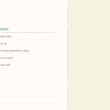
ama:
ełen tekst
ruj się
stronę internetową tutaj
 się więcej
 ten link