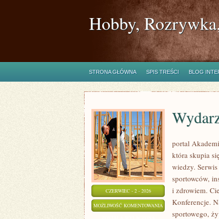
Hobby, Rozrywka,
STRONA GŁÓWNA
SPIS TREŚCI
BLOG INT
Wydarz
portal Akademi
która skupia si
wiedzy. Serwis 
sportowców, in
i zdrowiem. Cie
CZERWIEC - 2 - 2026
Konferencje. N
WYDARZENIA
MOŻLIWOŚĆ KOMENTOWANIA
sportowego, ży
I
ZOSTAŁA WYŁĄCZONA