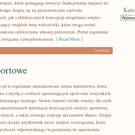
nętrz, które pomagają stworzyć funkcjonalne miejsce do
Kate
Design skupia się na prezentowaniu zarówno
ych, jak i eklektycznych koncepcji urządzania wnętrz.
Kategorie
jący znajdzie tutaj wskazówki, które mogą zostać
odczas odświeżania własnej przestrzeni. Portal regularnie
ci związane z projektowaniem
[ Read More ]
CONTINUE
portowe
pl to regularnie aktualizowana strona internetowa, która
ona z myślą o osobach uprawiających sport oraz wszystkich
dziennego treningu. Serwis stanowi źródło wiedzy dla osób
sprawdzonych informacji dotyczących odzieży sportowej,
ywnych, a także różnego rodzaju akcesoriów fitness. Dzięki
treści każdy użytkownik może znaleźć rozwiązania, które
yborze odpowiedniego wyposażenia do uprawiania