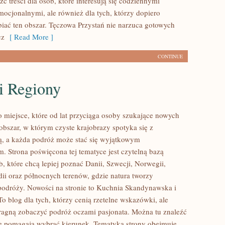
ć treści dla osób, które interesują się codziennymi
mocjonalnymi, ale również dla tych, którzy dopiero
biać ten obszar. Tęczowa Przystań nie narzuca gotowych
cz
[ Read More ]
CONTINUE
i Regiony
 miejsce, które od lat przyciąga osoby szukające nowych
obszar, w którym czyste krajobrazy spotyka się z
, a każda podróż może stać się wyjątkowym
. Strona poświęcona tej tematyce jest czytelną bazą
, które chcą lepiej poznać Danii, Szwecji, Norwegii,
ndii oraz północnych terenów, gdzie natura tworzy
podróży. Nowości na stronie to Kuchnia Skandynawska i
o blog dla tych, którzy cenią rzetelne wskazówki, ale
ragną zobaczyć podróż oczami pasjonata. Można tu znaleźć
óre pomagają wybrać kierunek. Tematyka strony obejmuje