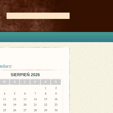
ndarz:
SIERPIEŃ 2026
W
Ś
C
P
S
N
1
2
4
5
6
7
8
9
11
12
13
14
15
16
18
19
20
21
22
23
25
26
27
28
29
30