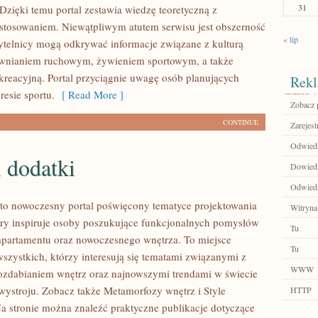
31
Dzięki temu portal zestawia wiedzę teoretyczną z
tosowaniem. Niewątpliwym atutem serwisu jest obszerność
« lip
ytelnicy mogą odkrywać informacje związane z kulturą
awnianiem ruchowym, żywieniem sportowym, a także
kreacyjną. Portal przyciągnie uwagę osób planujących
Rekl
resie sportu.
[ Read More ]
Zobacz p
CONTINUE
Zarejest
Odwiedź 
 dodatki
Dowiedz
Odwiedź
to nowoczesny portal poświęcony tematyce projektowania
Witryna
tóry inspiruje osoby poszukujące funkcjonalnych pomysłów
Tu
apartamentu oraz nowoczesnego wnętrza. To miejsce
Tu
wszystkich, którzy interesują się tematami związanymi z
WWW
zdabianiem wnętrz oraz najnowszymi trendami w świecie
wystroju. Zobacz także Metamorfozy wnętrz i Style
HTTP
Na stronie można znaleźć praktyczne publikacje dotyczące