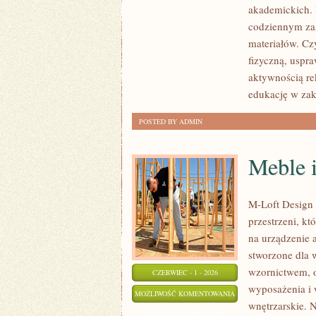
akademickich. 
KONFERENCJE
codziennym zas
materiałów. Cz
fizyczną, uspr
aktywnością re
edukację w zak
POSTED BY ADMIN
Meble i
M-Loft Design 
przestrzeni, k
na urządzenie 
stworzone dla 
wzornictwem, o
CZERWIEC - 1 - 2026
wyposażenia i 
MEBLE
MOŻLIWOŚĆ KOMENTOWANIA
wnętrzarskie. 
I
ZOSTAŁA WYŁĄCZONA