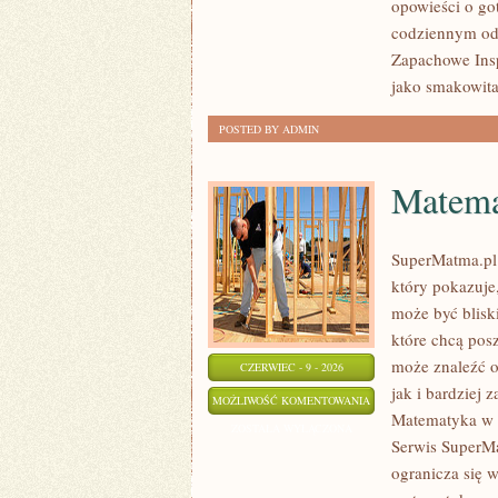
opowieści o go
codziennym od
Zapachowe Insp
jako smakowit
POSTED BY ADMIN
Matema
SuperMatma.pl 
który pokazuje,
może być blisk
które chcą pos
może znaleźć 
CZERWIEC - 9 - 2026
jak i bardziej
MATEMATYKA
MOŻLIWOŚĆ KOMENTOWANIA
Matematyka w 
W
ZOSTAŁA WYŁĄCZONA
Serwis SuperMa
CODZIENNYM
ogranicza się 
ŻYCIU