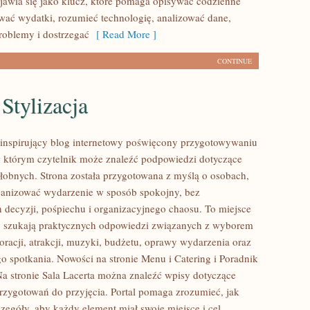
awia się jako klucz, które pomaga opisywać codzienne
ować wydatki, rozumieć technologię, analizować dane,
oblemy i dostrzegać
[ Read More ]
CONTINUE
Stylizacja
o inspirujący blog internetowy poświęcony przygotowywaniu
w którym czytelnik może znaleźć podpowiedzi dotyczące
ałobnych. Strona została przygotowana z myślą o osobach,
ganizować wydarzenie w sposób spokojny, bez
decyzji, pośpiechu i organizacyjnego chaosu. To miejsce
zy szukają praktycznych odpowiedzi związanych z wyborem
oracji, atrakcji, muzyki, budżetu, oprawy wydarzenia oraz
go spotkania. Nowości na stronie Menu i Catering i Poradnik
Na stronie Sala Lacerta można znaleźć wpisy dotyczące
rzygotowań do przyjęcia. Portal pomaga zrozumieć, jak
zegóły, aby każdy element miał swoje miejsce i cel.