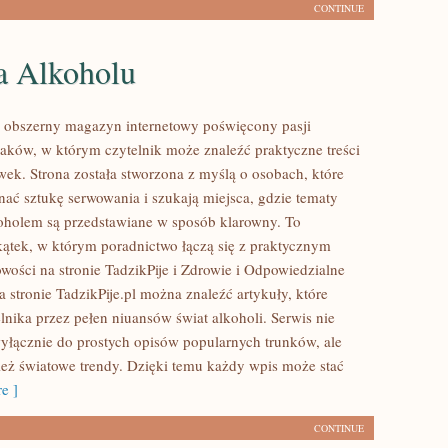
CONTINUE
a Alkoholu
to obszerny magazyn internetowy poświęcony pasji
ków, w którym czytelnik może znaleźć praktyczne treści
wek. Strona została stworzona z myślą o osobach, które
nać sztukę serwowania i szukają miejsca, gdzie tematy
oholem są przedstawiane w sposób klarowny. To
kątek, w którym poradnictwo łączą się z praktycznym
wości na stronie TadzikPije i Zdrowie i Odpowiedzialne
 stronie TadzikPije.pl można znaleźć artykuły, które
lnika przez pełen niuansów świat alkoholi. Serwis nie
wyłącznie do prostych opisów popularnych trunków, ale
eż światowe trendy. Dzięki temu każdy wpis może stać
e ]
CONTINUE