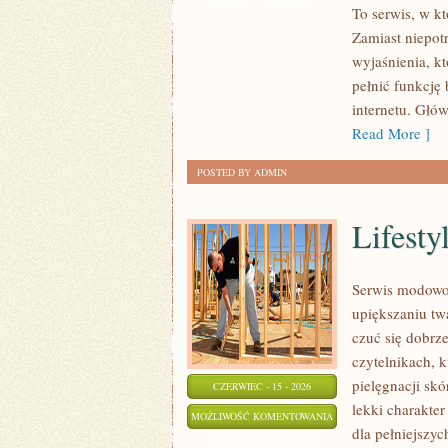
To serwis, w k
TEMACIE
Zamiast niepot
wyjaśnienia, k
pełnić funkcję
internetu. Głów
Read More ]
POSTED BY ADMIN
Lifesty
Serwis modowo-
upiększaniu tw
czuć się dobrze
czytelnikach, k
pielęgnacji sk
CZERWIEC - 15 - 2026
lekki charakter
LIFESTYLE
MOŻLIWOŚĆ KOMENTOWANIA
dla pełniejsz
I
ZOSTAŁA WYŁĄCZONA