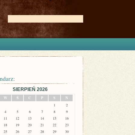
ndarz:
SIERPIEŃ 2026
W
Ś
C
P
S
N
1
2
4
5
6
7
8
9
11
12
13
14
15
16
18
19
20
21
22
23
25
26
27
28
29
30