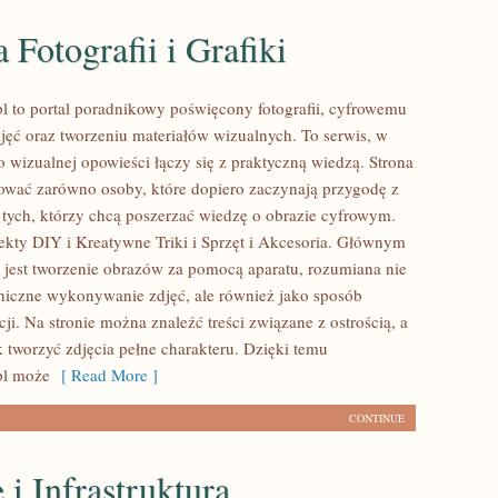
a Fotografii i Grafiki
l to portal poradnikowy poświęcony fotografii, cyfrowemu
jęć oraz tworzeniu materiałów wizualnych. To serwis, w
o wizualnej opowieści łączy się z praktyczną wiedzą. Strona
ować zarówno osoby, które dopiero zaczynają przygodę z
 i tych, którzy chcą poszerzać wiedzę o obrazie cyfrowym.
jekty DIY i Kreatywne Triki i Sprzęt i Akcesoria. Głównym
 jest tworzenie obrazów za pomocą aparatu, rozumiana nie
hniczne wykonywanie zdjęć, ale również jako sposób
i. Na stronie można znaleźć treści związane z ostrością, a
k tworzyć zdjęcia pełne charakteru. Dzięki temu
pl może
[ Read More ]
CONTINUE
i Infrastruktura