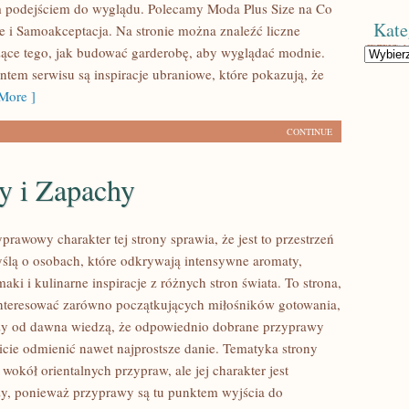
 podejściem do wyglądu. Polecamy Moda Plus Size na Co
Kate
le i Samoakceptacja. Na stronie można znaleźć liczne
zące tego, jak budować garderobę, aby wyglądać modnie.
Kategorie
em serwisu są inspiracje ubraniowe, które pokazują, że
More ]
CONTINUE
y i Zapachy
prawowy charakter tej strony sprawia, że jest to przestrzeń
ślą o osobach, które odkrywają intensywne aromaty,
aki i kulinarne inspiracje z różnych stron świata. To strona,
nteresować zarówno początkujących miłośników gotowania,
órzy od dawna wiedzą, że odpowiednio dobrane przyprawy
wicie odmienić nawet najprostsze danie. Tematyka strony
 wokół orientalnych przypraw, ale jej charakter jest
zy, ponieważ przyprawy są tu punktem wyjścia do