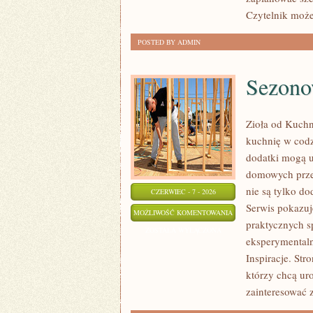
Czytelnik moż
POSTED BY ADMIN
Sezono
Zioła od Kuchni
kuchnię w codz
dodatki mogą u
domowych prze
nie są tylko d
CZERWIEC - 7 - 2026
Serwis pokazuj
SEZONOWE
MOŻLIWOŚĆ KOMENTOWANIA
praktycznych s
INSPIRACJE
ZOSTAŁA WYŁĄCZONA
eksperymentaln
Inspiracje. St
którzy chcą ur
zainteresować 