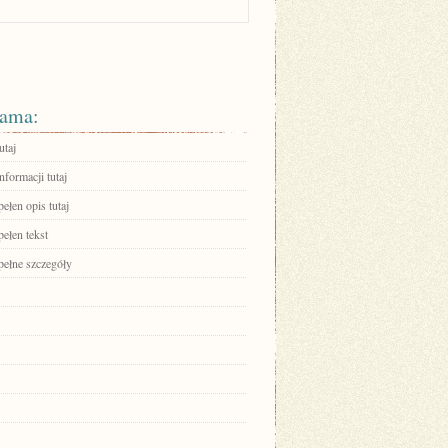
ama:
utaj
nformacji tutaj
ełen opis tutaj
ełen tekst
pełne szczegóły