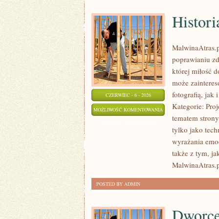
Histori
MalwinaAtras.p
poprawianiu zd
której miłość d
może zainteres
fotografią, jak
CZERWIEC - 6 - 2026
Kategorie: Pro
HISTORIA
MOŻLIWOŚĆ KOMENTOWANIA
tematem strony
FOTOGRAFII
ZOSTAŁA WYŁĄCZONA
tylko jako tec
I
wyrażania emocj
GRAFIKI
także z tym, ja
MalwinaAtras.
POSTED BY ADMIN
Dworce 