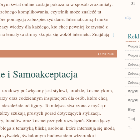
31
tórym świat online zostaje pokazana w sposób zrozumiały.
rzebnego komplikowania, czytelnik może znaleźć tu
« lip
tóre pomagają zabezpieczyć dane. Internat.com.pl może
 bazy wiedzy dla każdego, kto chce pewniej korzystać z
na tematyka strony skupia się wokół internetu. Znajdują
[
Rekl
Więcej t
CONTINUE
Więcej i
Zobacz p
le i Samoakceptacja
Zobacz p
Zobacz 
urodowy poświęcony jest stylowi, urodzie, kosmetykom,
WWW
arzy oraz codziennym inspiracjom dla osób, które chcą
WWW
 niezależnie od figury. To miejsce stworzone z myślą o
Blog
tórzy szukają prostych porad dotyczących stylizacji,
Tutaj
óry, trendów oraz kosmetycznych rozwiązań. Strona łączy
 bloga z tematyką bliską osobom, które interesują się modą
Tu
ych sylwetek, świadomym budowaniem wizerunku i