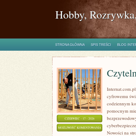
Hobby, Rozrywka,
STRONA GŁÓWNA
SPIS TREŚCI
BLOG INT
Czytel
Internat.com.p
cyfrowemu świa
codziennym kor
pomocnym miejs
bezprzewodowy
CZERWIEC - 17 - 2026
cyberbezpiecz
CZYTELNICY
MOŻLIWOŚĆ KOMENTOWANIA
Nowości na stro
O
ZOSTAŁA WYŁĄCZONA