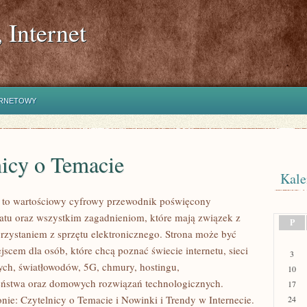
 Internet
ERNETOWY
nicy o Temacie
Kale
l to wartościowy cyfrowy przewodnik poświęcony
tu oraz wszystkim zagadnieniom, które mają związek z
P
zystaniem z sprzętu elektronicznego. Strona może być
cem dla osób, które chcą poznać świecie internetu, sieci
3
ch, światłowodów, 5G, chmury, hostingu,
10
eństwa oraz domowych rozwiązań technologicznych.
17
nie: Czytelnicy o Temacie i Nowinki i Trendy w Internecie.
24