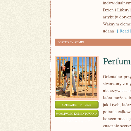
indywidualnym
SAMOAKCEPTACJA
Dzień i Lifesty
artykuły dotyc
Ważnym element
udana
[ Read 
POSTED BY ADMIN
Perfum
Orientalno-przy
stworzony z my
nieoczywiste sm
która może zai
jak i tych, kt
CZERWIEC - 14 - 2026
potrafią całko
PERFUMY
MOŻLIWOŚĆ KOMENTOWANIA
koncentruje się
I
ZOSTAŁA WYŁĄCZONA
znacznie szers
ZAPACHY