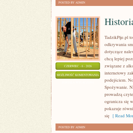
POSTED BY ADMIN
Histori
TadzikPije.pl 
odkrywania sma
dotyczące nale
chcą lepiej poz
związane z alk
CZERWIEC - 6 - 2026
internetowy za
HISTORIA
MOŻLIWOŚĆ KOMENTOWANIA
podejściem. No
ALKOHOLU
ZOSTAŁA WYŁĄCZONA
Spożywanie. Na
prowadzą czyte
ogranicza się 
pokazuje równi
się
[ Read Mor
POSTED BY ADMIN