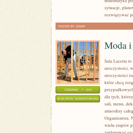
matematyka poj
sytuacje, plan
rozwiązywać pr
POSTED BY ADMIN
Moda i 
Sala Lacerta t
uroczystości, 
uroczystości ż
które chcą zor
przypadkowych 
CZERWIEC - 7 - 2026
dla tych, któr
MODA
MOŻLIWOŚĆ KOMENTOWANIA
sali, menu, dek
I
ZOSTAŁA WYŁĄCZONA
atmosfery całe
STYLIZACJA
Organizatora. 
wielu etapów p
zaplanować szc