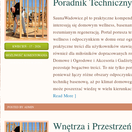
Poradnik Techniczny
SaunaWadowice.pl to praktyczne kompendi
interesują się domowym wellness, basena
rozumianym regeneracją. Portal porusza t
wellness i odpoczynkiem w domu oraz ogr
praktyczne treści dla użytkowników stawia
KWIECIEŃ - 17 - 2026
również dla miłośników dopracowanych r
PORADNIK
MOŻLIWOŚĆ KOMENTOWANIA
Domowe i Ogrodowe i Akcesoria i Gadżety
TECHNICZNY
ZOSTAŁA WYŁĄCZONA
pozostaje bogactwo treści. To nie tylko 
ponieważ łączy różne obszary odpoczynku: 
technikę basenową, aż po klimat domoweg
może poszerzać wiedzę w wielu kierunkach
Read More ]
POSTED BY ADMIN
Wnętrza i Przestrzeń