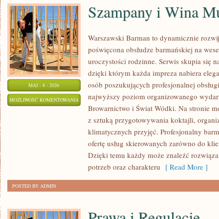
Szampany i Wina Mu
Warszawski Barman to dynamicznie rozwija
poświęcona obsłudze barmańskiej na wesel
uroczystości rodzinne. Serwis skupia się n
dzięki którym każda impreza nabiera elega
osób poszukujących profesjonalnej obsługi
MAJ - 8 - 2026
najwyższy poziom organizowanego wydarze
SZAMPANY
MOŻLIWOŚĆ KOMENTOWANIA
Browarnictwo i Świat Wódki. Na stronie 
I
ZOSTAŁA WYŁĄCZONA
z sztuką przygotowywania koktajli, organ
WINA
klimatycznych przyjęć. Profesjonalny barm
MUSUJĄCE
ofertę usług skierowanych zarówno do klie
Dzięki temu każdy może znaleźć rozwiąz
potrzeb oraz charakteru
[ Read More ]
POSTED BY ADMIN
Prawa i Regulacje