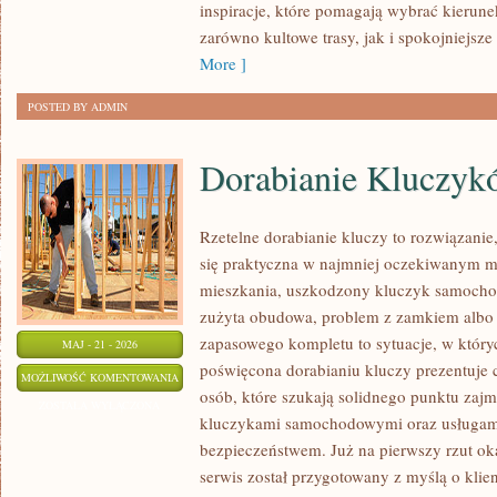
inspiracje, które pomagają wybrać kierun
zarówno kultowe trasy, jak i spokojniejsze 
More ]
POSTED BY ADMIN
Dorabianie Kluczyk
Rzetelne dorabianie kluczy to rozwiązanie,
się praktyczna w najmniej oczekiwanym 
mieszkania, uszkodzony kluczyk samochodo
zużyta obudowa, problem z zamkiem albo
zapasowego kompletu to sytuacje, w któryc
MAJ - 21 - 2026
poświęcona dorabianiu kluczy prezentuje c
DORABIANIE
MOŻLIWOŚĆ KOMENTOWANIA
osób, które szukają solidnego punktu zaj
KLUCZYKÓW
ZOSTAŁA WYŁĄCZONA
kluczykami samochodowymi oraz usługam
bezpieczeństwem. Już na pierwszy rzut ok
serwis został przygotowany z myślą o klien