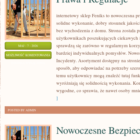
internetowy sklep Feniks to nowoczesna prz
solidne wykonanie, dobry stosunek jakośc
bez wychodzenia z domu. Strona została 
użytkownikach poszukujących ciekawych i
sprawdzą się zarówno w regularnym korzyst
MAJ - 7 - 2026
bardziej indywidualnych pomysłów. Nowości
PRAWA
MOŻLIWOŚĆ KOMENTOWANIA
Incydenty. Asortyment dostępny na stronie
I
ZOSTAŁA WYŁĄCZONA
sposób, aby odpowiadać na potrzeby szer
REGULACJE
temu użytkownicy mogą znaleźć tutaj funk
wyróżniają się solidnością wykonania. Korz
wygodne, co sprawia, że nawet osoby mni
]
POSTED BY ADMIN
Nowoczesne Bezpiec