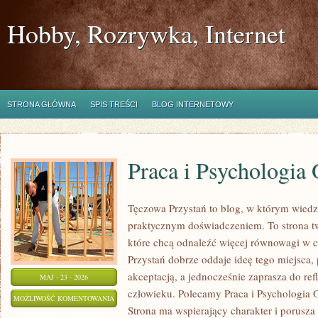
Hobby, Rozrywka, Internet
STRONA GŁÓWNA
SPIS TREŚCI
BLOG INTERNETOWY
Praca i Psychologia 
Tęczowa Przystań to blog, w którym wiedz
praktycznym doświadczeniem. To strona t
które chcą odnaleźć więcej równowagi w 
Przystań dobrze oddaje ideę tego miejsca,
akceptacją, a jednocześnie zaprasza do refl
MAJ - 23 - 2026
człowieku. Polecamy Praca i Psychologia Or
PRACA
MOŻLIWOŚĆ KOMENTOWANIA
Strona ma wspierający charakter i porusza
I
ZOSTAŁA WYŁĄCZONA