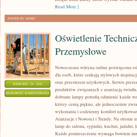
Read More ]
POSTED BY ADMIN
Oświetlenie Technicz
Przemysłowe
Nowoczesna witryna online poświęcona ośw
dla osób, które szukają stylowych inspirac
oraz przestrzeni użytkowych. Serwis prez
KWIECIEŃ - 28 - 2026
produktów związanych z aranżacją światła
OŚWIETLENIE
MOŻLIWOŚĆ KOMENTOWANIA
dobrane lampy potrafią odmienić każde wnę
TECHNICZNE
ZOSTAŁA WYŁĄCZONA
którzy cenią piękno, ale jednocześnie zwr
I
wykonania i codzienny komfort użytkowani
PRZEMYSŁOWE
Aranżacje i Nowości i Trendy. Na stronie 
lamp do salonu, sypialni, kuchni, jadalni, 
Każde pomieszczenie wymaga bowiem inne