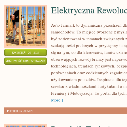
Elektryczna Rewoluc
Auto Jarmark to dynamiczna przestrzeń dla
samochodów. To miejsce tworzone z myślą 
być zorientowani w tematach związanych z
szukają treści podanych w przystępny i an
się na tym, co dla kierowców, fanów czter
KWIECIEŃ - 20 - 2026
obserwujących rozwój branży jest naprawd
ELEKTRYCZNA
MOŻLIWOŚĆ KOMENTOWANIA
technologiach, trendach rynkowych, bezpie
REWOLUCJA
ZOSTAŁA WYŁĄCZONA
porównaniach oraz codziennych zagadnie
użytkowaniem pojazdów. Inspiracją dla tego
serwisu z wiadomościami i artykułami o m
Premiery i Motoryzacja. To portal dla tych,
More ]
POSTED BY ADMIN