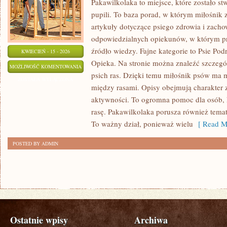
Pakawilkolaka to miejsce, które zostało st
pupili. To baza porad, w którym miłośnik 
artykuły dotyczące psiego zdrowia i zacho
odpowiedzialnych opiekunów, w którym pr
źródło wiedzy. Fajne kategorie to Psie Pod
KWIECIEŃ - 15 - 2026
Opieka. Na stronie można znaleźć szczegó
WYCHOWANIE
MOŻLIWOŚĆ KOMENTOWANIA
psich ras. Dzięki temu miłośnik psów ma 
I
ZOSTAŁA WYŁĄCZONA
między rasami. Opisy obejmują charakter 
SZKOLENIE
aktywności. To ogromna pomoc dla osób, 
rasę. Pakawilkolaka porusza również tema
To ważny dział, ponieważ wielu
[ Read M
POSTED BY ADMIN
Ostatnie wpisy
Archiwa