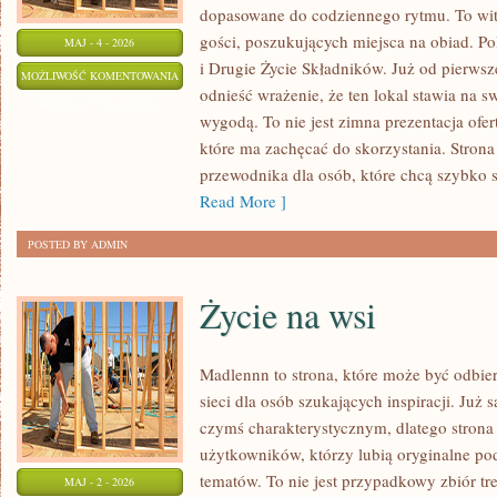
dopasowane do codziennego rytmu. To wit
gości, poszukujących miejsca na obiad. P
MAJ - 4 - 2026
i Drugie Życie Składników. Już od pierws
PORADNIK
MOŻLIWOŚĆ KOMENTOWANIA
odnieść wrażenie, że ten lokal stawia na 
ZAKUPOWY
ZOSTAŁA WYŁĄCZONA
wygodą. To nie jest zimna prezentacja ofer
które ma zachęcać do skorzystania. Strona
przewodnika dla osób, które chcą szybko 
Read More ]
POSTED BY ADMIN
Życie na wsi
Madlennn to strona, które może być odbie
sieci dla osób szukających inspiracji. Już
czymś charakterystycznym, dlatego stron
użytkowników, którzy lubią oryginalne po
tematów. To nie jest przypadkowy zbiór tre
MAJ - 2 - 2026