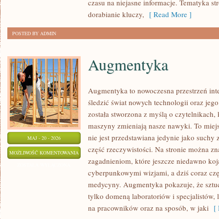
czasu na niejasne informacje. Tematyka str
dorabianie kluczy,
[ Read More ]
POSTED BY ADMIN
Augmentyka
Augmentyka to nowoczesna przestrzeń inte
śledzić świat nowych technologii oraz jeg
została stworzona z myślą o czytelnikach, k
maszyny zmieniają nasze nawyki. To miej
nie jest przedstawiana jedynie jako suchy 
MAJ - 20 - 2026
część rzeczywistości. Na stronie można zn
AUGMENTYKA
MOŻLIWOŚĆ KOMENTOWANIA
zagadnieniom, które jeszcze niedawno koja
ZOSTAŁA WYŁĄCZONA
cyberpunkowymi wizjami, a dziś coraz częś
medycyny. Augmentyka pokazuje, że sztuczn
tylko domeną laboratoriów i specjalistów,
na pracowników oraz na sposób, w jaki
[ 