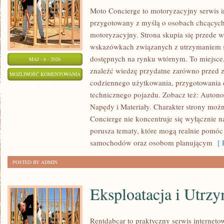
Moto Concierge to motoryzacyjny serwis i
przygotowany z myślą o osobach chcących
motoryzacyjny. Strona skupia się przede 
wskazówkach związanych z utrzymaniem 
dostępnych na rynku wtórnym. To miejsce
MAJ - 6 - 2026
znaleźć wiedzę przydatne zarówno przed z
NOWOCZESNE
MOŻLIWOŚĆ KOMENTOWANIA
codziennego użytkowania, przygotowania 
BEZPIECZEŃSTWO
ZOSTAŁA WYŁĄCZONA
technicznego pojazdu. Zobacz też: Auton
Napędy i Materiały. Charakter strony możn
Concierge nie koncentruje się wyłącznie n
porusza tematy, które mogą realnie pomóc
samochodów oraz osobom planującym
[ R
POSTED BY ADMIN
Eksploatacja i Utrz
Rentdabcar to praktyczny serwis internet