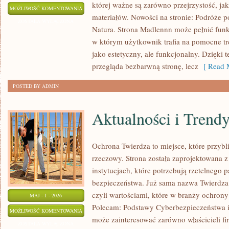
której ważne są zarówno przejrzystość, ja
ŻYCIE
MOŻLIWOŚĆ KOMENTOWANIA
materiałów. Nowości na stronie: Podróże p
NA
ZOSTAŁA WYŁĄCZONA
Natura. Strona Madlennn może pełnić funk
WSI
w którym użytkownik trafia na pomocne tre
jako estetyczny, ale funkcjonalny. Dzięki 
przegląda bezbarwną stronę, lecz
[ Read M
POSTED BY ADMIN
Aktualności i Trend
Ochrona Twierdza to miejsce, które przyb
rzeczowy. Strona została zaprojektowana z
instytucjach, które potrzebują rzetelnego p
bezpieczeństwa. Już sama nazwa Twierdza b
czyli wartościami, które w branży ochrony
MAJ - 1 - 2026
Polecam: Podstawy Cyberbezpieczeństwa i 
AKTUALNOŚCI
MOŻLIWOŚĆ KOMENTOWANIA
może zainteresować zarówno właścicieli firm
I
ZOSTAŁA WYŁĄCZONA