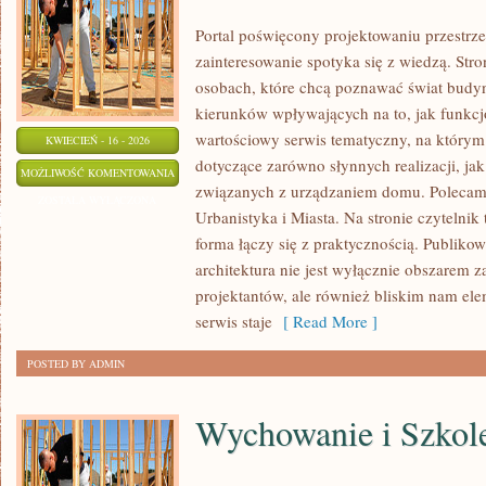
Portal poświęcony projektowaniu przestrze
zainteresowanie spotyka się z wiedzą. Stro
osobach, które chcą poznawać świat budyn
kierunków wpływających na to, jak funkcj
wartościowy serwis tematyczny, na którym
KWIECIEŃ - 16 - 2026
dotyczące zarówno słynnych realizacji, jak
WNĘTRZA
MOŻLIWOŚĆ KOMENTOWANIA
związanych z urządzaniem domu. Polecamy
I
ZOSTAŁA WYŁĄCZONA
Urbanistyka i Miasta. Na stronie czytelnik
PRZESTRZEŃ
forma łączy się z praktycznością. Publikow
architektura nie jest wyłącznie obszarem
projektantów, ale również bliskim nam el
serwis staje
[ Read More ]
POSTED BY ADMIN
Wychowanie i Szkol