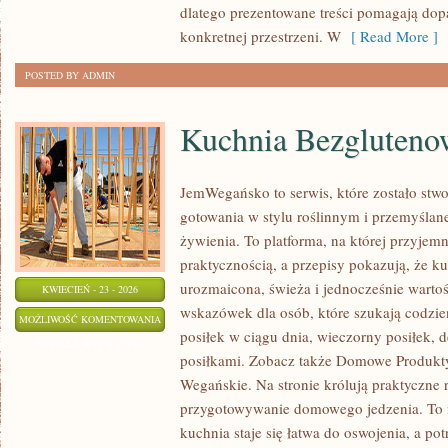
dlatego prezentowane treści pomagają do
konkretnej przestrzeni. W
[ Read More ]
POSTED BY ADMIN
Kuchnia Bezgluteno
JemWegańsko to serwis, które zostało stw
gotowania w stylu roślinnym i przemyślan
żywienia. To platforma, na której przyjemn
praktycznością, a przepisy pokazują, że 
urozmaicona, świeża i jednocześnie warto
KWIECIEŃ - 23 - 2026
wskazówek dla osób, które szukają codzi
KUCHNIA
MOŻLIWOŚĆ KOMENTOWANIA
posiłek w ciągu dnia, wieczorny posiłek, 
BEZGLUTENOWA
ZOSTAŁA WYŁĄCZONA
posiłkami. Zobacz także Domowe Produkty 
Wegańskie. Na stronie królują praktyczne r
przygotowywanie domowego jedzenia. To m
kuchnia staje się łatwa do oswojenia, a po