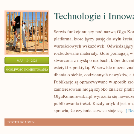
Technologie i Innow
Serwis funkcjonujący pod nazwą Olga Ko
platforma, które łączy pasję do stylu życia,
wartościowych wskazówek. Odwiedzający 
rozbudowane materiały, które pomagają w o
stworzona z myślą o osobach, które doceni
MAJ - 10 - 2026
estetyki z praktyką. W serwisie można zna
TECHNOLOGIE
MOŻLIWOŚĆ KOMENTOWANIA
dbania o siebie, codziennych nawyków, a ta
I
ZOSTAŁA WYŁĄCZONA
Publikacje są opracowywane w sposób zro
INNOWACJE
zainteresowani mogą szybko znaleźć prakty
OlgaKomorowska.pl wyróżnia się nowocz
publikowania treści. Każdy artykuł jest roz
sprawia, że czytanie serwisu staje się
[ Rea
POSTED BY ADMIN