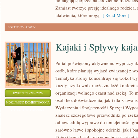
pomagają spojrzeć na codzienne rodzicie
Zamiast tworzyć presję idealnego rodzica
ułatwienia, które mogą
[ Read More ]
POSTED BY ADMIN
Kajaki i Spływy kaj
Portal poświęcony aktywnemu wypoczynko
osób, które planują wyjazd związanej z wo
Tematyka strony koncentruje się wokół wy
każdy użytkownik może znaleźć konkretne
organizacji wolnego czasu nad rzeką. To 
KWIECIEŃ - 29 - 2026
osób bez doświadczenia, jak i dla zaawan
KAJAKI
MOŻLIWOŚĆ KOMENTOWANIA
Wydarzenia i Społeczność i Sprzęt i Wypo
I
ZOSTAŁA WYŁĄCZONA
znaleźć szczegółowe przewodniki po rzek
SPŁYWY
odpowiednią wyprawę do umiejętności grup
KAJAKOWE
zarówno łatwe i spokojne odcinki, jak i ba
Dzięki temu każdy może wybrać wariant i