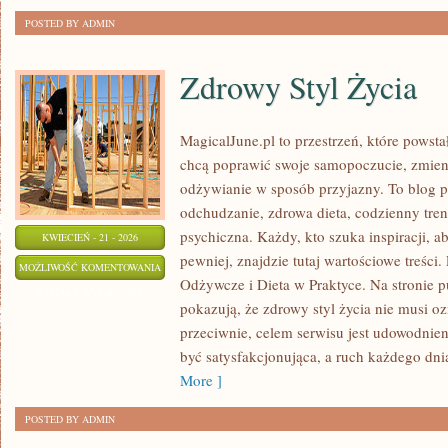
POSTED BY ADMIN
Zdrowy Styl Życia
MagicalJune.pl to przestrzeń, które powsta
chcą poprawić swoje samopoczucie, zmienić
odżywianie w sposób przyjazny. To blog 
odchudzanie, zdrowa dieta, codzienny tren
psychiczna. Każdy, kto szuka inspiracji, aby
KWIECIEŃ - 21 - 2026
pewniej, znajdzie tutaj wartościowe treści
ZDROWY
MOŻLIWOŚĆ KOMENTOWANIA
Odżywcze i Dieta w Praktyce. Na stronie p
STYL
ZOSTAŁA WYŁĄCZONA
pokazują, że zdrowy styl życia nie musi 
ŻYCIA
przeciwnie, celem serwisu jest udowodnie
być satysfakcjonująca, a ruch każdego dn
More ]
POSTED BY ADMIN