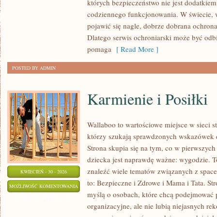
których bezpieczeństwo nie jest dodatkie
TRENDY
codziennego funkcjonowania. W świecie,
pojawić się nagle, dobrze dobrana ochrona
Dlatego serwis ochroniarski może być odbi
pomaga
[ Read More ]
POSTED BY ADMIN
Karmienie i Posiłki
Wallaboo to wartościowe miejsce w sieci s
którzy szukają sprawdzonych wskazówek d
Strona skupia się na tym, co w pierwszych 
dziecka jest naprawdę ważne: wygodzie. 
znaleźć wiele tematów związanych z space
KWIECIEŃ - 30 - 2026
to: Bezpieczne i Zdrowe i Mama i Tata. St
KARMIENIE
MOŻLIWOŚĆ KOMENTOWANIA
myślą o osobach, które chcą podejmować 
I
ZOSTAŁA WYŁĄCZONA
organizacyjne, ale nie lubią niejasnych re
POSIŁKI