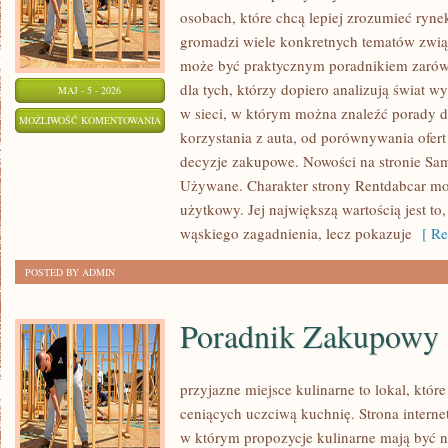
osobach, które chcą lepiej zrozumieć ryne
gromadzi wiele konkretnych tematów zwią
może być praktycznym poradnikiem zarówn
dla tych, którzy dopiero analizują świat
MAJ - 5 - 2026
w sieci, w którym można znaleźć porady 
EKSPLOATACJA
MOŻLIWOŚĆ KOMENTOWANIA
korzystania z auta, od porównywania ofer
I
ZOSTAŁA WYŁĄCZONA
decyzje zakupowe. Nowości na stronie 
UTRZYMANIE
Używane. Charakter strony Rentdabcar moż
użytkowy. Jej największą wartością jest to,
wąskiego zagadnienia, lecz pokazuje
[ Re
POSTED BY ADMIN
Poradnik Zakupowy
przyjazne miejsce kulinarne to lokal, któr
ceniących uczciwą kuchnię. Strona interne
w którym propozycje kulinarne mają być ni