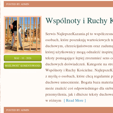
POSTED BY ADMIN
Wspólnoty i Ruchy K
Serwis NajlepszeKazania.pl to współczesn
osobach, które poszukują wartościowych t
duchowym, chrześcijaństwem oraz zadumą 
której użytkownicy mogą odnaleźć inspiru
teksty pomagające lepiej zrozumieć sens 
MAJ - 10 - 2026
duchowych doświadczeń. Kategorie na stron
WSPÓLNOTY
MOŻLIWOŚĆ KOMENTOWANIA
Wspólnoty i Ruchy Kościelne. NajlepszeKa
I
ZOSTAŁA WYŁĄCZONA
z myślą o osobach, które chcą regularnie 
RUCHY
duchowe umocnienie. Bogata baza materiał
KOŚCIELNE
może znaleźć coś odpowiedniego dla siebi
przemyślenia, jak i dłuższe teksty duchow
w różnym
[ Read More ]
POSTED BY ADMIN