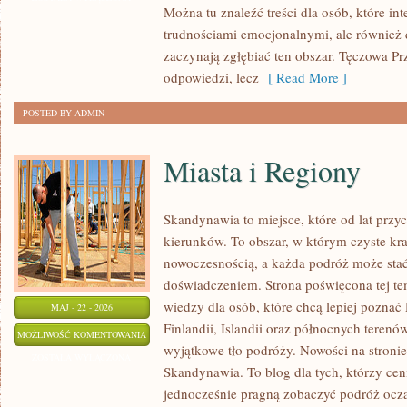
Można tu znaleźć treści dla osób, które in
PSYCHOLOGIA
trudnościami emocjonalnymi, ale również d
ORGANIZACJI
zaczynają zgłębiać ten obszar. Tęczowa Pr
odpowiedzi, lecz
[ Read More ]
POSTED BY ADMIN
Miasta i Regiony
Skandynawia to miejsce, które od lat prz
kierunków. To obszar, w którym czyste kra
nowoczesnością, a każda podróż może sta
doświadczeniem. Strona poświęcona tej tem
wiedzy dla osób, które chcą lepiej poznać 
MAJ - 22 - 2026
Finlandii, Islandii oraz północnych terenó
MIASTA
MOŻLIWOŚĆ KOMENTOWANIA
wyjątkowe tło podróży. Nowości na stroni
I
ZOSTAŁA WYŁĄCZONA
Skandynawia. To blog dla tych, którzy cen
REGIONY
jednocześnie pragną zobaczyć podróż ocza