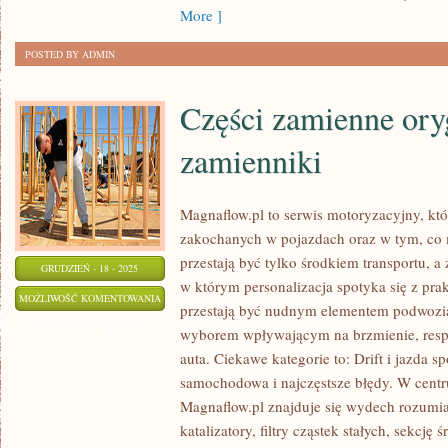
More ]
POSTED BY ADMIN
Części zamienne ory
zamienniki
Magnaflow.pl to serwis motoryzacyjny, kt
zakochanych w pojazdach oraz w tym, co 
przestają być tylko środkiem transportu, a
GRUDZIEŃ - 18 - 2025
w którym personalizacja spotyka się z pra
CZĘŚCI
MOŻLIWOŚĆ KOMENTOWANIA
przestają być nudnym elementem podwozia
ZAMIENNE
ZOSTAŁA WYŁĄCZONA
wyborem wpływającym na brzmienie, res
ORYGINALNE
auta. Ciekawe kategorie to: Drift i jazda 
VS
samochodowa i najczęstsze błędy. W cent
ZAMIENNIKI
Magnaflow.pl znajduje się wydech rozumia
katalizatory, filtry cząstek stałych, sekcj