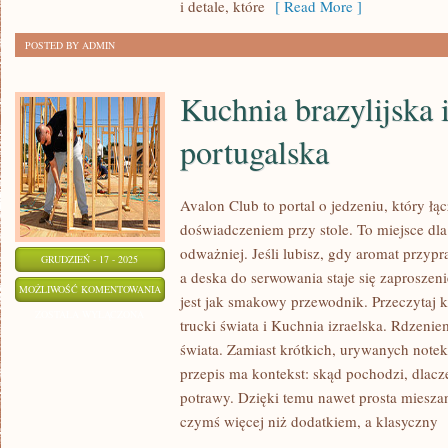
i detale, które
[ Read More ]
POSTED BY ADMIN
Kuchnia brazylijska 
portugalska
Avalon Club to portal o jedzeniu, który łą
doświadczeniem przy stole. To miejsce dl
odważniej. Jeśli lubisz, gdy aromat przyp
GRUDZIEŃ - 17 - 2025
a deska do serwowania staje się zaprosze
KUCHNIA
MOŻLIWOŚĆ KOMENTOWANIA
jest jak smakowy przewodnik. Przeczytaj ko
BRAZYLIJSKA
ZOSTAŁA WYŁĄCZONA
trucki świata i Kuchnia izraelska. Rdzeni
I
świata. Zamiast krótkich, urywanych notek 
KUCHNIA
przepis ma kontekst: skąd pochodzi, dlacze
PORTUGALSKA
potrawy. Dzięki temu nawet prosta miesza
czymś więcej niż dodatkiem, a klasyczny
[