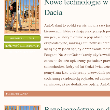
Nowe technologie w 
Dacia
AutoGalant to polski serwis motoryzacyjn
kierowcach, które szukają praktycznych po
miejsce, w którym opinie o pojazdach, po
GRUDZIEŃ - 11 - 2025
eksploatacyjne, rankingi aut, nowości br
NOWE
MOŻLIWOŚĆ KOMENTOWANIA
łączą się w jeden spójny obraz świata mot
TECHNOLOGIE
ZOSTAŁA WYŁĄCZONA
Peugeot. Na AutoGalant każdy użytkownik 
W
zarówno świeżo upieczony posiadacz prawa
MOTORYZACJI
samochodów, który od lat śledzi świat czte
I
pomyślana jako praktyczny przewodnik po 
DACIA
codzienną eksploatacją pojazdu: od zakup
serwisowe, aż po dodatkowe opłaty. AutoG
POSTED BY ADMIN
Bezpieczeństwo na d