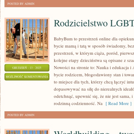
POSTED BY ADMIN
Rodzicielstwo LGB
BabyBum to przestrzeń online dla opieku
bycie mamą i tatą w sposób świadomy, bez p
przestrzeń, w którym ciąża, poród, pierws
kolejne etapy dzieciństwa są opisane z sza
Nowości na stronie to: Nauka i edukacja 
GRUDZIEŃ - 13 - 2025
bycie rodzicem, błogosławiony stan i tow
RODZICIELSTWO
MOŻLIWOŚĆ KOMENTOWANIA
to miejsce dla tych, którzy chcą łączyć intu
LGBT+
ZOSTAŁA WYŁĄCZONA
dopasowywać na siłę do nierealnych ideał
odetchnąć, upewnić się, że nie jest sama, 
rodzinną codzienność. Na
[ Read More ]
POSTED BY ADMIN
Worldbuilding – two