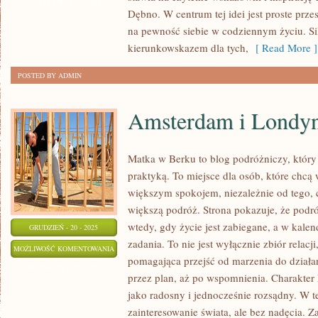
I
ZOSTAŁA WYŁĄCZONA
Dębno. W centrum tej idei jest proste przesł
HISTORIA
na pewność siebie w codziennym życiu. S
I
kierunkowskazem dla tych,
[ Read More ]
KULTURA
POSTED BY ADMIN
Amsterdam i Londy
Matka w Berku to blog podróżniczy, który
praktyką. To miejsce dla osób, które chcą 
większym spokojem, niezależnie od tego, 
większą podróż. Strona pokazuje, że podr
wtedy, gdy życie jest zabiegane, a w kalen
GRUDZIEŃ - 20 - 2025
zadania. To nie jest wyłącznie zbiór relacji
AMSTERDAM
MOŻLIWOŚĆ KOMENTOWANIA
pomagająca przejść od marzenia do działa
I
ZOSTAŁA WYŁĄCZONA
przez plan, aż po wspomnienia. Charakte
LONDYN
jako radosny i jednocześnie rozsądny. W t
zainteresowanie świata, ale bez nadęcia. 