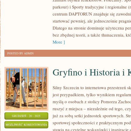
SPORTY
parkour) i Sporty tradycyjne i regionalne (
MOTOROWE
centrum DAPTORUN znajduje się zawodnik
(ŻUŻEL,
startować pewniej, ale jednocześnie pragn
RAJDY,
Dlatego na stronie dominuje użyteczna pe
MOTOGP)
bez zbędnej teorii, a także tłumaczenia, kt
More ]
POSTED BY ADMIN
Gryfino i Historia i 
Silny Szczecin to internetowa przestrzeń sk
jest przypadkiem, tylko wynikiem regularn
myślą o osobach z stolicy Pomorza Zachodn
ruszyć z miejsca – niezależnie od tego, cz
już za sobą setki jednostek sportowych. St
GRUDZIEŃ - 20 - 2025
sportowej społeczności z praktycznym pod
GRYFINO
MOŻLIWOŚĆ KOMENTOWANIA
stawia na czytelne wskazówki i inspirację 