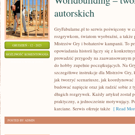
autorskich
GryFabularne.pl to serwis poświęcony w c
rozgrywkom, światom wyobraźni, a także 
Mistrzów Gry i bohaterów kampanii. To pr
GRUDZIEŃ - 12 - 2025
opowiadania historii łączy się z konkret
WORLDBUILDING
MOŻLIWOŚĆ KOMENTOWANIA
prowadzić przygody na zaawansowanym p
–
ZOSTAŁA WYŁĄCZONA
do hobby zupełnie początkujących. Na Gry
TWORZENIE
szczegółowe instrukcje dla Mistrzów Gry, 
ŚWIATÓW
jak tworzyć scenariusze, jak koordynować
AUTORSKICH
budować napięcie oraz jak radzić sobie 
długich rozgrywek. Każdy artykuł został 
praktyczny, a jednocześnie motywujący. 
karciane. Serwis oferuje także
[ Read Mor
POSTED BY ADMIN