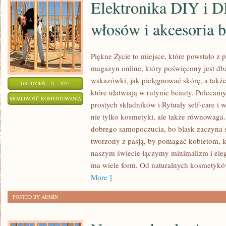
Elektronika DIY i D
włosów i akcesoria 
Piękne Życie to miejsce, które powstało z p
magazyn online, który poświęcony jest dba
wskazówki, jak pielęgnować skórę, a tak
GRUDZIEŃ - 11 - 2025
które ułatwiają w rutynie beauty. Poleca
ELEKTRONIKA
MOŻLIWOŚĆ KOMENTOWANIA
prostych składników i Rytuały self-care i w
DIY
ZOSTAŁA WYŁĄCZONA
nie tylko kosmetyki, ale także równowaga.
I
dobrego samopoczucia, bo blask zaczyna si
DIY
tworzony z pasją, by pomagać kobietom, k
DODATKI
naszym świecie łączymy minimalizm i eleg
DO
ma wiele form. Od naturalnych kosmetykó
WŁOSÓW
More ]
I
POSTED BY ADMIN
AKCESORIA
BEAUTY