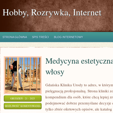
Hobby, Rozrywka, Internet
STRONA GŁÓWNA
SPIS TREŚCI
BLOG INTERNETOWY
Medycyna estetyczna
włosy
Gdańska Klinika Urody to adres, w którym
pielęgnacją profesjonalną. Strona kliniki 
kompendium dla osób, które chcą lepiej zr
GRUDZIEŃ - 21 - 2025
podejmować dobrze przemyślane decyzje do
MEDYCYNA
MOŻLIWOŚĆ KOMENTOWANIA
tylko zbiór ofertowych opisów, ale katalog 
ESTETYCZNA
ZOSTAŁA WYŁĄCZONA