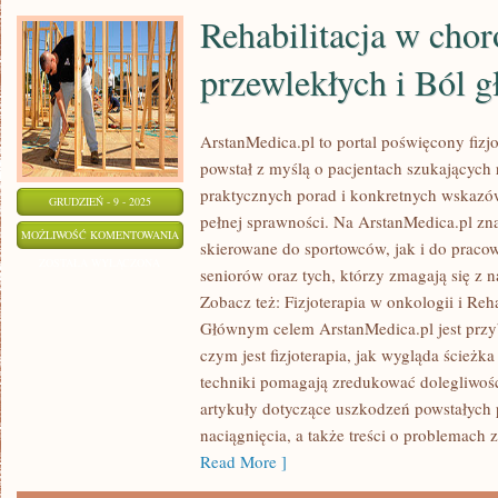
EGZAMINY
Rehabilitacja w cho
przewlekłych i Ból 
ArstanMedica.pl to portal poświęcony fizjo
powstał z myślą o pacjentach szukających r
praktycznych porad i konkretnych wskazó
GRUDZIEŃ - 9 - 2025
pełnej sprawności. Na ArstanMedica.pl zna
REHABILITACJA
MOŻLIWOŚĆ KOMENTOWANIA
skierowane do sportowców, jak i do praco
W
ZOSTAŁA WYŁĄCZONA
seniorów oraz tych, którzy zmagają się z 
CHOROBACH
Zobacz też: Fizjoterapia w onkologii i Reha
PRZEWLEKŁYCH
Głównym celem ArstanMedica.pl jest przyb
I
czym jest fizjoterapia, jak wygląda ścieżka
BÓL
techniki pomagają zredukować dolegliwośc
GŁOWY
artykuły dotyczące uszkodzeń powstałych p
I
naciągnięcia, a także treści o problemac
MIGRENY
Read More ]