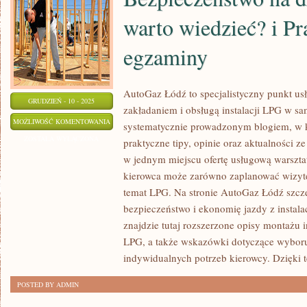
warto wiedzieć? i Pr
egzaminy
AutoGaz Łódź to specjalistyczny punkt us
GRUDZIEŃ - 10 - 2025
zakładaniem i obsługą instalacji LPG w s
BEZPIECZEŃSTWO
MOŻLIWOŚĆ KOMENTOWANIA
systematycznie prowadzonym blogiem, w 
NA
ZOSTAŁA WYŁĄCZONA
praktyczne tipy, opinie oraz aktualności ze
DRODZE
w jednym miejscu ofertę usługową warsztat
–
kierowca może zarówno zaplanować wizytę,
CO
temat LPG. Na stronie AutoGaz Łódź szcze
WARTO
bezpieczeństwo i ekonomię jazdy z instal
znajdzie tutaj rozszerzone opisy montażu 
WIEDZIEĆ?
LPG, a także wskazówki dotyczące wybor
I
indywidualnych potrzeb kierowcy. Dzięki t
PRAWO
JAZDY
POSTED BY ADMIN
I