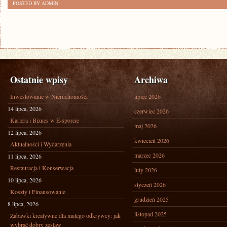
POSTED BY ADMIN
Ostatnie wpisy
Archiwa
Inwestowanie w Nieruchomości
lipiec 2026
14 lipca, 2026
czerwiec 2026
Kariera i Biznes w E-sporcie
maj 2026
12 lipca, 2026
kwiecień 2026
Aktualności i Wydarzenia
marzec 2026
11 lipca, 2026
Restauracja i Konserwacja
luty 2026
10 lipca, 2026
styczeń 2026
Koszty i Finansowanie
grudzień 2025
8 lipca, 2026
listopad 2025
Zabawki kreatywne dla małego odkrywcy: jak
wybrać dobry zestaw