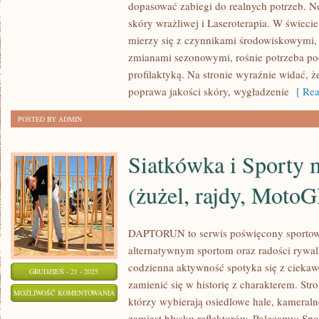
dopasować zabiegi do realnych potrzeb. No
I
skóry wrażliwej i Laseroterapia. W świeci
ZABIEGI
mierzy się z czynnikami środowiskowymi, 
NA
zmianami sezonowymi, rośnie potrzeba pod
WŁOSY
profilaktyką. Na stronie wyraźnie widać, ż
poprawa jakości skóry, wygładzenie
[ Rea
POSTED BY ADMIN
Siatkówka i Sporty
(żużel, rajdy, MotoG
DAPTORUN to serwis poświęcony sporto
alternatywnym sportom oraz radości rywaliz
codzienna aktywność spotyka się z ciekawoś
GRUDZIEŃ - 21 - 2025
zamienić się w historię z charakterem. Str
SIATKÓWKA
MOŻLIWOŚĆ KOMENTOWANIA
którzy wybierają osiedlowe hale, kameralne
I
ZOSTAŁA WYŁĄCZONA
zamiast błysku reflektorów. Polecamy: Spo