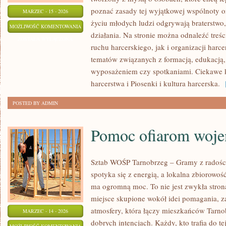
poznać zasady tej wyjątkowej wspólnoty o
MARZEC - 15 - 2026
życiu młodych ludzi odgrywają braterstwo
HARCERSTWO
MOŻLIWOŚĆ KOMENTOWANIA
działania. Na stronie można odnaleźć treś
W
ZOSTAŁA WYŁĄCZONA
ruchu harcerskiego, jak i organizacji harce
POLSCE
tematów związanych z formacją, edukacją
wyposażeniem czy spotkaniami. Ciekawe ka
harcerstwa i Piosenki i kultura harcerska.
[
POSTED BY ADMIN
Pomoc ofiarom wojen
Sztab WOŚP Tarnobrzeg – Gramy z radości
spotyka się z energią, a lokalna zbiorowoś
ma ogromną moc. To nie jest zwykła stron
miejsce skupione wokół idei pomagania, 
atmosfery, która łączy mieszkańców Tarno
MARZEC - 14 - 2026
dobrych intencjach. Każdy, kto trafia do te
POMOC