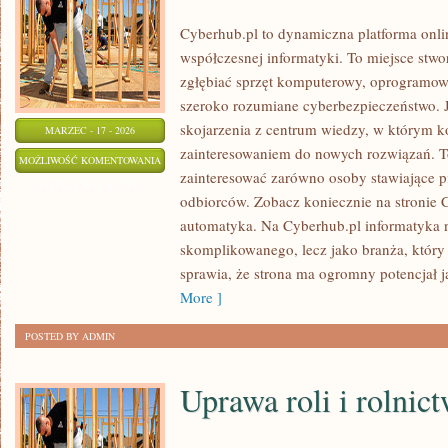
Cyberhub.pl to dynamiczna platforma onlin
współczesnej informatyki. To miejsce stwo
zgłębiać sprzęt komputerowy, oprogramowa
szeroko rozumiane cyberbezpieczeństwo. 
skojarzenia z centrum wiedzy, w którym ko
MARZEC - 17 - 2026
zainteresowaniem do nowych rozwiązań. T
OPEN
MOŻLIWOŚĆ KOMENTOWANIA
zainteresować zarówno osoby stawiające pi
SOURCE
ZOSTAŁA WYŁĄCZONA
odbiorców. Zobacz koniecznie na stronie 
automatyka. Na Cyberhub.pl informatyka ni
skomplikowanego, lecz jako branża, który
sprawia, że strona ma ogromny potencjał 
More ]
POSTED BY ADMIN
Uprawa roli i rolnic