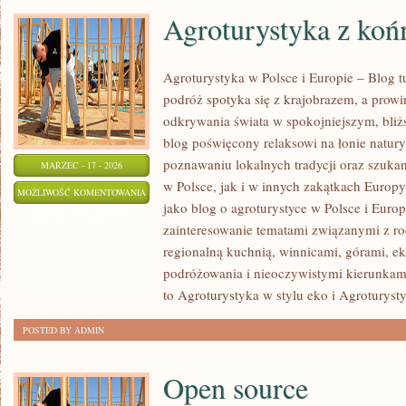
Agroturystyka z koń
Agroturystyka w Polsce i Europie – Blog t
podróż spotyka się z krajobrazem, a prowinc
odkrywania świata w spokojniejszym, bliż
blog poświęcony relaksowi na łonie natur
poznawaniu lokalnych tradycji oraz szuk
MARZEC - 17 - 2026
w Polsce, jak i w innych zakątkach Europy
AGROTURYSTYKA
MOŻLIWOŚĆ KOMENTOWANIA
jako blog o agroturystyce w Polsce i Europ
Z
ZOSTAŁA WYŁĄCZONA
zainteresowanie tematami związanymi z 
KOŃMI
regionalną kuchnią, winnicami, górami, e
podróżowania i nieoczywistymi kierunkam
to Agroturystyka w stylu eko i Agroturyst
POSTED BY ADMIN
Open source