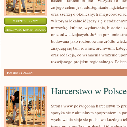
hasłem „Jarocin on-line – Wszystko o mieśc
że jego celem jest udostępnianie najciekaw
oraz szerzej o okolicznych miejscowościach
w którym lokalność łączy się z codziennym
MARZEC - 15 - 2026
turystykę, kulturę, wydarzenia, historię 
GOSTYŃ
MOŻLIWOŚĆ KOMENTOWANIA
oraz odwiedzających. Już na poziomie struk
ZOSTAŁA WYŁĄCZONA
budowana jako rozbudowane źródło wiedzy
znajdują się tam również archiwum, kategor
oraz redakcja, co wzmacnia wrażenie upor
rozwijanego projektu regionalnego. Polec
POSTED BY ADMIN
Harcerstwo w Polsce
Strona www poświęcona harcerstwu to prze
spotyka się z aktualnym spojrzeniem, a pas
wychowania staje się podstawą każdego te
tworzony z myślą o osobach, które chcą le