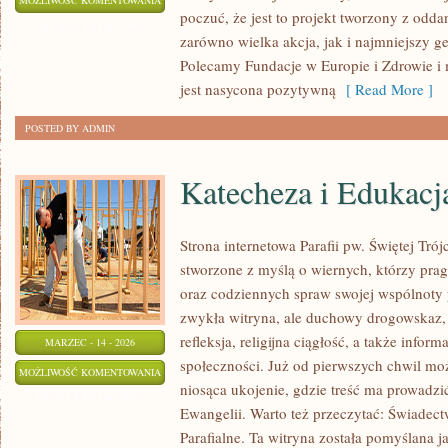
MOŻLIWOŚĆ KOMENTOWANIA
poczuć, że jest to projekt tworzony z odda
OFIAROM
ZOSTAŁA WYŁĄCZONA
zarówno wielka akcja, jak i najmniejszy g
WOJEN
Polecamy Fundacje w Europie i Zdrowie i 
I
jest nasycona pozytywną
[ Read More ]
KATASTROF
POSTED BY ADMIN
Katecheza i Edukacja
Strona internetowa Parafii pw. Świętej Tró
stworzone z myślą o wiernych, którzy prag
oraz codziennych spraw swojej wspólnoty pa
zwykła witryna, ale duchowy drogowskaz, 
refleksja, religijna ciągłość, a także infor
MARZEC - 14 - 2026
społeczności. Już od pierwszych chwil moż
KATECHEZA
MOŻLIWOŚĆ KOMENTOWANIA
niosąca ukojenie, gdzie treść ma prowadzi
I
ZOSTAŁA WYŁĄCZONA
Ewangelii. Warto też przeczytać: Świadect
EDUKACJA
Parafialne. Ta witryna została pomyślana 
RELIGIJNA