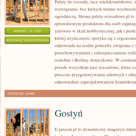
Palety do rozsady, tace wielokomórkowe, a
rozwiązania, bez których trudno wyobrazi
ogrodniczą. Strona palety-rozsadowe.pl to
sprawdzonym produktom dla osób zajmując
zarówno w skali hobbystycznej, jak i profe
MARZEC - 16 - 2026
której użyteczność spotyka się z ergonomi
UPRAWA
MOŻLIWOŚĆ KOMENTOWANIA
odpowiada na realne potrzeby związane z
ROLI
ZOSTAŁA WYŁĄCZONA
przechowywaniem i zabezpieczaniem roślin
I
ozdobne i Rośliny doniczkowe. W centrum 
ROLNICTWO
przede wszystkim tace rozsadowe, które o
procesie przygotowywania zdrowych i siln
odpowiednio zaprojektowanym komórko
POSTED BY ADMIN
Gostyń
E-jarocin.pl to dynamiczny magazyn inter