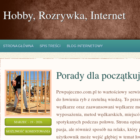
Hobby, Rozrywka, Internet
STRONA GŁÓWNA
SPIS TREŚCI
BLOG INTERNETOWY
Porady dla początku
Pzwpajeczno.com.pl to wartościowy serwis
do łowienia ryb z rzetelną wiedzą. To prz
wędkarze oraz zaawansowani wędkarze m
wyposażenia, metod wędkarskich, miejsców
spotykanych podczas połowu. Strona opisuj
MARZEC - 19 - 2026
pasja, ale również sposób na relaks, który
PORADY
MOŻLIWOŚĆ KOMENTOWANIA
użytkownik może wejść głębiej w temat łow
DLA
ZOSTAŁA WYŁĄCZONA