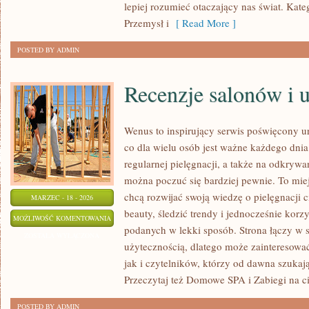
lepiej rozumieć otaczający nas świat. Kate
Przemysł i
[ Read More ]
POSTED BY ADMIN
Recenzje salonów i 
Wenus to inspirujący serwis poświęcony ur
co dla wielu osób jest ważne każdego dni
regularnej pielęgnacji, a także na odkryw
można poczuć się bardziej pewnie. To miej
chcą rozwijać swoją wiedzę o pielęgnacji 
MARZEC - 18 - 2026
beauty, śledzić trendy i jednocześnie kor
RECENZJE
MOŻLIWOŚĆ KOMENTOWANIA
podanych w lekki sposób. Strona łączy w s
SALONÓW
ZOSTAŁA WYŁĄCZONA
użytecznością, dlatego może zainteresowa
I
jak i czytelników, którzy od dawna szukają
USŁUG
Przeczytaj też Domowe SPA i Zabiegi na c
BEAUTY
POSTED BY ADMIN