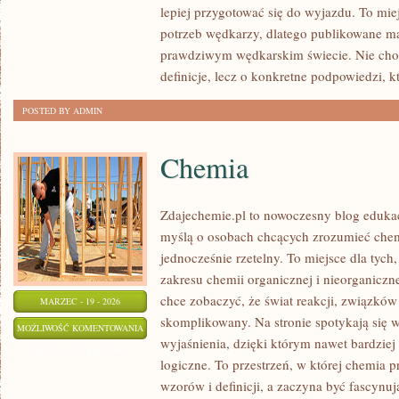
lepiej przygotować się do wyjazdu. To mi
POCZĄTKUJĄCYCH
potrzeb wędkarzy, dlatego publikowane ma
prawdziwym wędkarskim świecie. Nie cho
definicje, lecz o konkretne podpowiedzi, k
POSTED BY ADMIN
Chemia
Zdajechemie.pl to nowoczesny blog edukac
myślą o osobach chcących zrozumieć chem
jednocześnie rzetelny. To miejsce dla tych,
zakresu chemii organicznej i nieorganiczne
chce zobaczyć, że świat reakcji, związków
MARZEC - 19 - 2026
skomplikowany. Na stronie spotykają się 
CHEMIA
MOŻLIWOŚĆ KOMENTOWANIA
wyjaśnienia, dzięki którym nawet bardziej 
ZOSTAŁA WYŁĄCZONA
logiczne. To przestrzeń, w której chemia 
wzorów i definicji, a zaczyna być fascynu