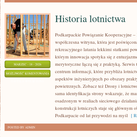
Historia lotnictwa
Podkarpackie Powiązanie Kooperacyjne – L
współczesna witryna, która jest poświęco
rekreacyjnego latania lekkimi statkami po
którym innowacja spotyka się z entuzjazmem
merytoryczne łączą się z praktyką. Serwis
MARZEC - 18 - 2026
centrum informacji, które przybliża lotnic
HISTORIA
MOŻLIWOŚĆ KOMENTOWANIA
aspektów inżynieryjnych po obszary prak
LOTNICTWA
ZOSTAŁA WYŁĄCZONA
powietrznych. Zobacz też Drony i lotnictw
sama identyfikacja strony wskazuje, że m
osadzonym w realiach sieciowego działania
konstrukcji lotniczych staje się głównym 
Podkarpacie od lat przywodzi na myśl
[ Re
POSTED BY ADMIN