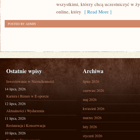
wszystkimi, którzy chcą uczestniczyć w życ
online, który
[ Read More ]
POSTED BY ADMIN
Ostatnie wpisy
Archiwa
Inwestowanie w Nieruchomości
lipiec 2026
14 lipca, 2026
czerwiec 2026
Kariera i Biznes w E-sporcie
maj 2026
12 lipca, 2026
kwiecień 2026
Aktualności i Wydarzenia
marzec 2026
11 lipca, 2026
Restauracja i Konserwacja
luty 2026
10 lipca, 2026
styczeń 2026