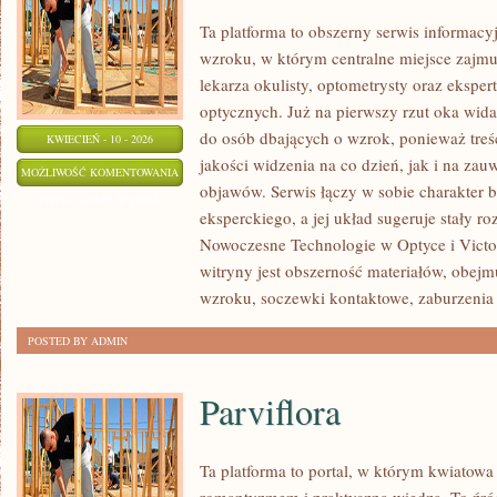
Ta platforma to obszerny serwis informac
wzroku, w którym centralne miejsce zajmu
lekarza okulisty, optometrysty oraz ekspe
optycznych. Już na pierwszy rzut oka widać
do osób dbających o wzrok, ponieważ treś
KWIECIEŃ - 10 - 2026
jakości widzenia na co dzień, jak i na za
CIEKAWOSTKI
MOŻLIWOŚĆ KOMENTOWANIA
objawów. Serwis łączy w sobie charakter 
O
ZOSTAŁA WYŁĄCZONA
eksperckiego, a jej układ sugeruje stały 
WZROKU
Nowoczesne Technologie w Optyce i Victor
witryny jest obszerność materiałów, obej
wzroku, soczewki kontaktowe, zaburzenia
POSTED BY ADMIN
Parviflora
Ta platforma to portal, w którym kwiatowa 