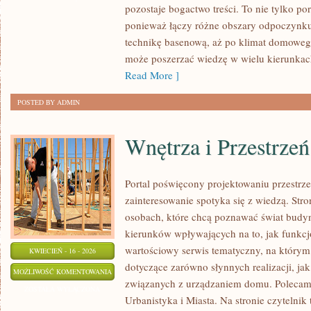
pozostaje bogactwo treści. To nie tylko 
ponieważ łączy różne obszary odpoczynku: 
technikę basenową, aż po klimat domoweg
może poszerzać wiedzę w wielu kierunkach
Read More ]
POSTED BY ADMIN
Wnętrza i Przestrzeń
Portal poświęcony projektowaniu przestrze
zainteresowanie spotyka się z wiedzą. Stro
osobach, które chcą poznawać świat budyn
kierunków wpływających na to, jak funkcj
wartościowy serwis tematyczny, na którym
KWIECIEŃ - 16 - 2026
dotyczące zarówno słynnych realizacji, jak
WNĘTRZA
MOŻLIWOŚĆ KOMENTOWANIA
związanych z urządzaniem domu. Polecamy
I
ZOSTAŁA WYŁĄCZONA
Urbanistyka i Miasta. Na stronie czytelnik
PRZESTRZEŃ