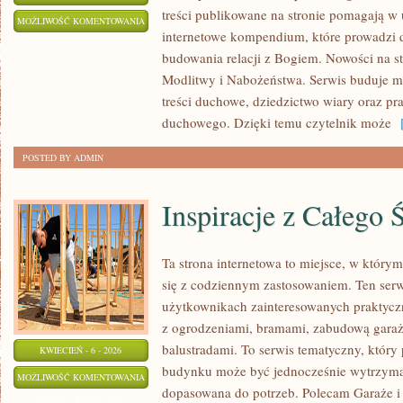
treści publikowane na stronie pomagają w
ŚWIĘCI
MOŻLIWOŚĆ KOMENTOWANIA
internetowe kompendium, które prowadzi do
I
ZOSTAŁA WYŁĄCZONA
budowania relacji z Bogiem. Nowości na s
BŁOGOSŁAWIENI
Modlitwy i Nabożeństwa. Serwis buduje mie
treści duchowe, dziedzictwo wiary oraz pr
duchowego. Dzięki temu czytelnik może
[
POSTED BY ADMIN
Inspiracje z Całego 
Ta strona internetowa to miejsce, w który
się z codziennym zastosowaniem. Ten serw
użytkownikach zainteresowanych praktyc
z ogrodzeniami, bramami, zabudową garaż
balustradami. To serwis tematyczny, który 
KWIECIEŃ - 6 - 2026
budynku może być jednocześnie wytrzymała
INSPIRACJE
MOŻLIWOŚĆ KOMENTOWANIA
dopasowana do potrzeb. Polecam Garaże i
Z
ZOSTAŁA WYŁĄCZONA