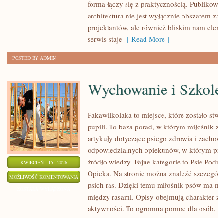
forma łączy się z praktycznością. Publikow
architektura nie jest wyłącznie obszarem
projektantów, ale również bliskim nam el
serwis staje
[ Read More ]
POSTED BY ADMIN
Wychowanie i Szkol
Pakawilkolaka to miejsce, które zostało st
pupili. To baza porad, w którym miłośnik 
artykuły dotyczące psiego zdrowia i zacho
odpowiedzialnych opiekunów, w którym pr
źródło wiedzy. Fajne kategorie to Psie Pod
KWIECIEŃ - 15 - 2026
Opieka. Na stronie można znaleźć szczegó
WYCHOWANIE
MOŻLIWOŚĆ KOMENTOWANIA
psich ras. Dzięki temu miłośnik psów ma 
I
ZOSTAŁA WYŁĄCZONA
między rasami. Opisy obejmują charakter 
SZKOLENIE
aktywności. To ogromna pomoc dla osób, 