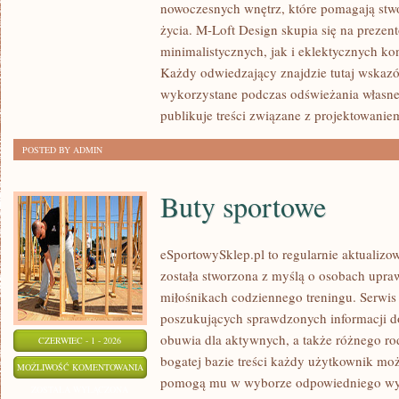
nowoczesnych wnętrz, które pomagają stw
DODATKI
życia. M-Loft Design skupia się na preze
minimalistycznych, jak i eklektycznych ko
Każdy odwiedzający znajdzie tutaj wskazó
wykorzystane podczas odświeżania własnej 
publikuje treści związane z projektowanie
POSTED BY ADMIN
Buty sportowe
eSportowySklep.pl to regularnie aktualizow
została stworzona z myślą o osobach upraw
miłośnikach codziennego treningu. Serwis
poszukujących sprawdzonych informacji d
obuwia dla aktywnych, a także różnego rod
CZERWIEC - 1 - 2026
bogatej bazie treści każdy użytkownik moż
BUTY
MOŻLIWOŚĆ KOMENTOWANIA
pomogą mu w wyborze odpowiedniego wyp
SPORTOWE
ZOSTAŁA WYŁĄCZONA