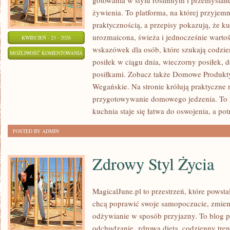
gotowania w stylu roślinnym i przemyślan
żywienia. To platforma, na której przyjemn
praktycznością, a przepisy pokazują, że 
urozmaicona, świeża i jednocześnie warto
KWIECIEŃ - 23 - 2026
wskazówek dla osób, które szukają codzi
KUCHNIA
MOŻLIWOŚĆ KOMENTOWANIA
posiłek w ciągu dnia, wieczorny posiłek, 
BEZGLUTENOWA
ZOSTAŁA WYŁĄCZONA
posiłkami. Zobacz także Domowe Produkty 
Wegańskie. Na stronie królują praktyczne r
przygotowywanie domowego jedzenia. To m
kuchnia staje się łatwa do oswojenia, a po
POSTED BY ADMIN
Zdrowy Styl Życia
MagicalJune.pl to przestrzeń, które powsta
chcą poprawić swoje samopoczucie, zmienić
odżywianie w sposób przyjazny. To blog 
odchudzanie, zdrowa dieta, codzienny tren