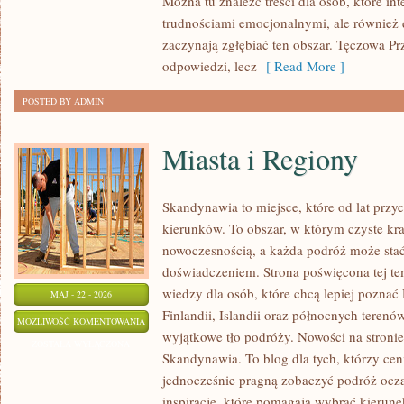
Można tu znaleźć treści dla osób, które in
PSYCHOLOGIA
trudnościami emocjonalnymi, ale również d
ORGANIZACJI
zaczynają zgłębiać ten obszar. Tęczowa Pr
odpowiedzi, lecz
[ Read More ]
POSTED BY ADMIN
Miasta i Regiony
Skandynawia to miejsce, które od lat prz
kierunków. To obszar, w którym czyste kra
nowoczesnością, a każda podróż może sta
doświadczeniem. Strona poświęcona tej tem
wiedzy dla osób, które chcą lepiej poznać 
MAJ - 22 - 2026
Finlandii, Islandii oraz północnych terenó
MIASTA
MOŻLIWOŚĆ KOMENTOWANIA
wyjątkowe tło podróży. Nowości na stroni
I
ZOSTAŁA WYŁĄCZONA
Skandynawia. To blog dla tych, którzy cen
REGIONY
jednocześnie pragną zobaczyć podróż ocza
inspiracje, które pomagają wybrać kierun