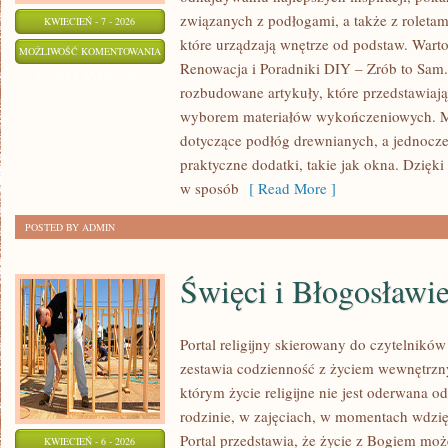
związanych z podłogami, a także z roletam
KWIECIEŃ - 7 - 2026
które urządzają wnętrze od podstaw. Warto
DYWANY
MOŻLIWOŚĆ KOMENTOWANIA
Renowacja i Poradniki DIY – Zrób to Sam.
I
ZOSTAŁA WYŁĄCZONA
rozbudowane artykuły, które przedstawiaj
WYKŁADZINY
wyborem materiałów wykończeniowych. M
dotyczące podłóg drewnianych, a jednocz
praktyczne dodatki, takie jak okna. Dzięki
w sposób
[ Read More ]
POSTED BY ADMIN
Święci i Błogosławi
Portal religijny skierowany do czytelnikó
zestawia codzienność z życiem wewnętrzn
którym życie religijne nie jest oderwana o
rodzinie, w zajęciach, w momentach wdzię
Portal przedstawia, że życie z Bogiem moż
KWIECIEŃ - 6 - 2026