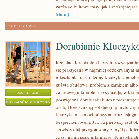
zarówno kultowe trasy, jak i spokojniejsze 
More ]
POSTED BY ADMIN
Dorabianie Kluczyk
Rzetelne dorabianie kluczy to rozwiązanie,
się praktyczna w najmniej oczekiwanym 
mieszkania, uszkodzony kluczyk samochodo
zużyta obudowa, problem z zamkiem albo
zapasowego kompletu to sytuacje, w któryc
MAJ - 21 - 2026
poświęcona dorabianiu kluczy prezentuje c
DORABIANIE
MOŻLIWOŚĆ KOMENTOWANIA
osób, które szukają solidnego punktu zaj
KLUCZYKÓW
ZOSTAŁA WYŁĄCZONA
kluczykami samochodowymi oraz usługam
bezpieczeństwem. Już na pierwszy rzut ok
serwis został przygotowany z myślą o klien
czasu na niejasne informacje. Tematyka str