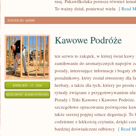
rasę. Pakawilkolaka porusza również tema
To ważny dział, ponieważ wielu
[ Read M
POSTED BY ADMIN
Kawowe Podróże
ten serwis to zakątek, w której świat kawy
zamiłowanie do aromatycznych napojów za
porady, interesujące informacje i bogaty z
poradnikowy, który został stworzony dla fa
herbaty, a także dla tych, którzy po prost
KWIECIEŃ - 12 - 2026
rytuały związane z przygotowywaniem ul
KAWOWE
MOŻLIWOŚĆ KOMENTOWANIA
Porady i Triki Kawowe i Kawowe Podróże.
PODRÓŻE
ZOSTAŁA WYŁĄCZONA
szczegółowe opracowania poświęcone kawi
także szerzej pojętej sztuce degustacji. To
codzienne z lekkością czytania, dzięki cz
bardziej doświadczeni odbiorcy
[ Read Mo