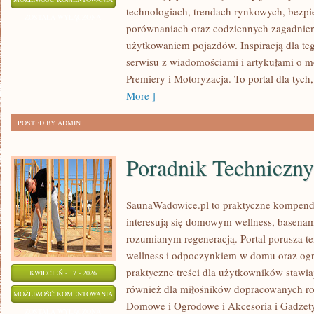
technologiach, trendach rynkowych, bezpie
REWOLUCJA
ZOSTAŁA WYŁĄCZONA
porównaniach oraz codziennych zagadnie
użytkowaniem pojazdów. Inspiracją dla tego
serwisu z wiadomościami i artykułami o m
Premiery i Motoryzacja. To portal dla tych,
More ]
POSTED BY ADMIN
Poradnik Techniczny
SaunaWadowice.pl to praktyczne kompendi
interesują się domowym wellness, basena
rozumianym regeneracją. Portal porusza t
wellness i odpoczynkiem w domu oraz ogr
praktyczne treści dla użytkowników stawia
KWIECIEŃ - 17 - 2026
również dla miłośników dopracowanych r
PORADNIK
MOŻLIWOŚĆ KOMENTOWANIA
Domowe i Ogrodowe i Akcesoria i Gadżety
TECHNICZNY
ZOSTAŁA WYŁĄCZONA