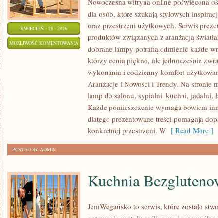
Nowoczesna witryna online poświęcona ośw
dla osób, które szukają stylowych inspirac
oraz przestrzeni użytkowych. Serwis prez
KWIECIEŃ - 28 - 2026
produktów związanych z aranżacją światła
OŚWIETLENIE
MOŻLIWOŚĆ KOMENTOWANIA
dobrane lampy potrafią odmienić każde wnę
TECHNICZNE
ZOSTAŁA WYŁĄCZONA
którzy cenią piękno, ale jednocześnie zwr
I
wykonania i codzienny komfort użytkowani
PRZEMYSŁOWE
Aranżacje i Nowości i Trendy. Na stronie 
lamp do salonu, sypialni, kuchni, jadalni, 
Każde pomieszczenie wymaga bowiem inne
dlatego prezentowane treści pomagają do
konkretnej przestrzeni. W
[ Read More ]
POSTED BY ADMIN
Kuchnia Bezgluteno
JemWegańsko to serwis, które zostało stw