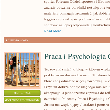
sportu. Polecam Odzież sportowa i Eko mo
znaleźć obszerne poradniki poświęcone te
materiały pomagają zrozumieć, jak dobier
legginsy sprawdzą się podczas różnych ak
sportowe najlepiej odpowiadają konkretn
Read More ]
POSTED BY ADMIN
Praca i Psychologia 
Tęczowa Przystań to blog, w którym wiedz
praktycznym doświadczeniem. To strona t
które chcą odnaleźć więcej równowagi w 
Przystań dobrze oddaje ideę tego miejsca,
akceptacją, a jednocześnie zaprasza do refl
MAJ - 23 - 2026
człowieku. Polecamy Praca i Psychologia Or
PRACA
MOŻLIWOŚĆ KOMENTOWANIA
Strona ma wspierający charakter i porusza
I
ZOSTAŁA WYŁĄCZONA