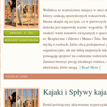
Wallaboo to wartościowe miejsce w sieci s
którzy szukają sprawdzonych wskazówek d
Strona skupia się na tym, co w pierwszych 
dziecka jest naprawdę ważne: wygodzie. 
znaleźć wiele tematów związanych z space
KWIECIEŃ - 30 - 2026
to: Bezpieczne i Zdrowe i Mama i Tata. St
KARMIENIE
MOŻLIWOŚĆ KOMENTOWANIA
myślą o osobach, które chcą podejmować 
I
ZOSTAŁA WYŁĄCZONA
organizacyjne, ale nie lubią niejasnych re
POSIŁKI
pomagają spojrzeć na codzienne rodzicie
Zamiast tworzyć presję idealnego rodzica
ułatwienia, które mogą
[ Read More ]
POSTED BY ADMIN
Kajaki i Spływy kaj
Portal poświęcony aktywnemu wypoczynko