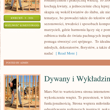
romantyzmem i praktyczną wiedzą. To źró
kochają kwiaty, a jednocześnie chcą lepiej
skupia się wokół kwiatów do ślubu, ale ni
tematyce, bo prowadzi także do tekstów ed
KWIECIEŃ - 9 - 2026
sezonowości, trwałości i sposobach kompo
PARVIFLORA
MOŻLIWOŚĆ KOMENTOWANIA
marzycieli, gdzie harmonia łączy się z po
ZOSTAŁA WYŁĄCZONA
odbiorca trafia do świata pachnących inspi
pomaga stworzyć coś spójnego. To idealne
młodych, dekoratorów, florystów, a także 
nadać
[ Read More ]
POSTED BY ADMIN
Dywany i Wykładzi
Mars-Net to wartościowa strona internetowa
wykończeniu wnętrz. To przestrzeń, w któr
funkcjonalnością. Strona wspiera miłośni
odnajdywaniu najlepszych inspiracji, pokaz