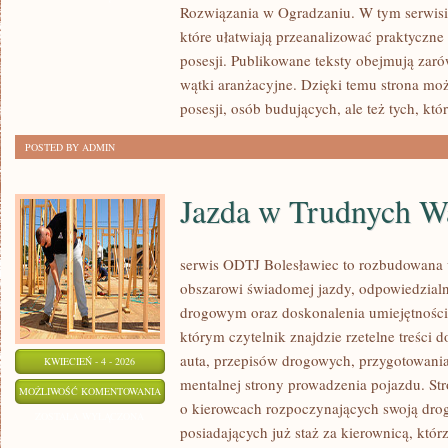
Rozwiązania w Ogradzaniu. W tym serwisie
CAŁEGO
które ułatwiają przeanalizować praktyczn
ŚWIATA
posesji. Publikowane teksty obejmują zaró
wątki aranżacyjne. Dzięki temu strona mo
posesji, osób budujących, ale też tych, któ
POSTED BY ADMIN
Jazda w Trudnych W
serwis ODTJ Bolesławiec to rozbudowana w
obszarowi świadomej jazdy, odpowiedzial
drogowym oraz doskonalenia umiejętności
którym czytelnik znajdzie rzetelne treści 
auta, przepisów drogowych, przygotowania
KWIECIEŃ - 4 - 2026
mentalnej strony prowadzenia pojazdu. St
JAZDA
MOŻLIWOŚĆ KOMENTOWANIA
o kierowcach rozpoczynających swoją drog
W
ZOSTAŁA WYŁĄCZONA
posiadających już staż za kierownicą, któr
TRUDNYCH