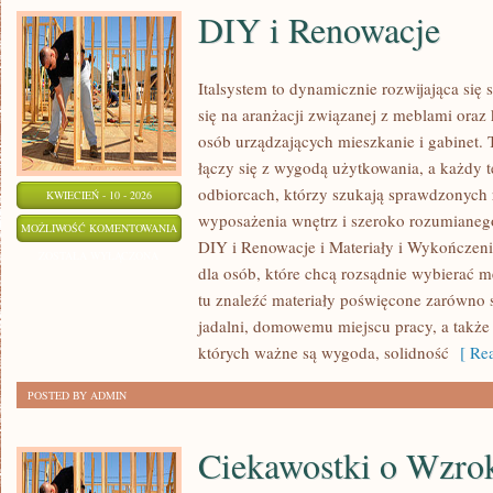
DIY i Renowacje
Italsystem to dynamicznie rozwijająca się s
się na aranżacji związanej z meblami ora
osób urządzających mieszkanie i gabinet. 
łączy się z wygodą użytkowania, a każdy t
odbiorcach, którzy szukają sprawdzonych
KWIECIEŃ - 10 - 2026
wyposażenia wnętrz i szeroko rozumianego
DIY
MOŻLIWOŚĆ KOMENTOWANIA
DIY i Renowacje i Materiały i Wykończeni
I
ZOSTAŁA WYŁĄCZONA
dla osób, które chcą rozsądnie wybierać 
RENOWACJE
tu znaleźć materiały poświęcone zarówno s
jadalni, domowemu miejscu pracy, a także
których ważne są wygoda, solidność
[ Rea
POSTED BY ADMIN
Ciekawostki o Wzro