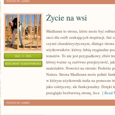
POSTED BY ADMIN
Życie na wsi
Madlennn to strona, które może być odbie
sieci dla osób szukających inspiracji. Już
czymś charakterystycznym, dlatego stron
użytkowników, którzy lubią oryginalne po
tematów. To nie jest przypadkowy zbiór tre
MAJ - 2 - 2026
której ważne są zarówno przejrzystość, ja
ŻYCIE
MOŻLIWOŚĆ KOMENTOWANIA
materiałów. Nowości na stronie: Podróże p
NA
ZOSTAŁA WYŁĄCZONA
Natura. Strona Madlennn może pełnić funk
WSI
w którym użytkownik trafia na pomocne tre
jako estetyczny, ale funkcjonalny. Dzięki 
przegląda bezbarwną stronę, lecz
[ Read M
POSTED BY ADMIN