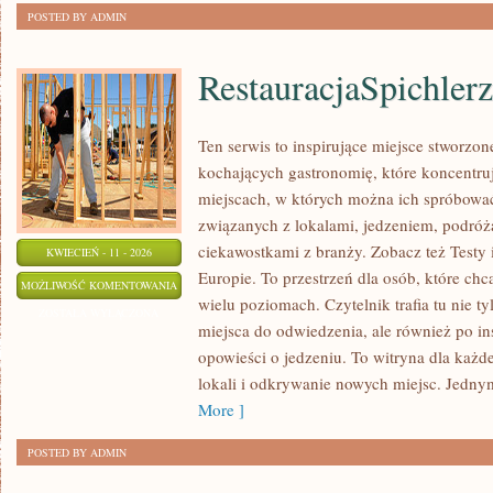
POSTED BY ADMIN
RestauracjaSpichlerz
Ten serwis to inspirujące miejsce stworzo
kochających gastronomię, które koncentruj
miejscach, w których można ich spróbować
związanych z lokalami, jedzeniem, podróża
ciekawostkami z branży. Zobacz też Testy 
KWIECIEŃ - 11 - 2026
Europie. To przestrzeń dla osób, które ch
RESTAURACJASPICHLERZ
MOŻLIWOŚĆ KOMENTOWANIA
wielu poziomach. Czytelnik trafia tu nie t
ZOSTAŁA WYŁĄCZONA
miejsca do odwiedzenia, ale również po ins
opowieści o jedzeniu. To witryna dla każde
lokali i odkrywanie nowych miejsc. Jedny
More ]
POSTED BY ADMIN