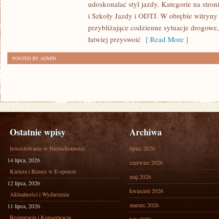
udoskonalać styl jazdy. Kategorie na stron
WARUNKACH
i Szkoły Jazdy i ODTJ. W obrębie witryny
przybliżające codzienne sytuacje drogowe
łatwiej przyswoić
[ Read More ]
POSTED BY ADMIN
Ostatnie wpisy
Archiwa
Inwestowanie w Nieruchomości
lipiec 2026
14 lipca, 2026
czerwiec 2026
Kariera i Biznes w E-sporcie
maj 2026
12 lipca, 2026
kwiecień 2026
Aktualności i Wydarzenia
marzec 2026
11 lipca, 2026
Restauracja i Konserwacja