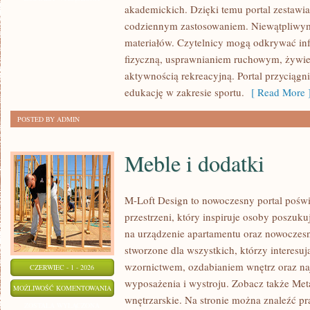
akademickich. Dzięki temu portal zestawia
KONFERENCJE
codziennym zastosowaniem. Niewątpliwym 
materiałów. Czytelnicy mogą odkrywać inf
fizyczną, usprawnianiem ruchowym, żywie
aktywnością rekreacyjną. Portal przyciąg
edukację w zakresie sportu.
[ Read More 
POSTED BY ADMIN
Meble i dodatki
M-Loft Design to nowoczesny portal pośw
przestrzeni, który inspiruje osoby poszu
na urządzenie apartamentu oraz nowoczesn
stworzone dla wszystkich, którzy interesu
wzornictwem, ozdabianiem wnętrz oraz na
CZERWIEC - 1 - 2026
wyposażenia i wystroju. Zobacz także Met
MEBLE
MOŻLIWOŚĆ KOMENTOWANIA
wnętrzarskie. Na stronie można znaleźć pr
I
ZOSTAŁA WYŁĄCZONA