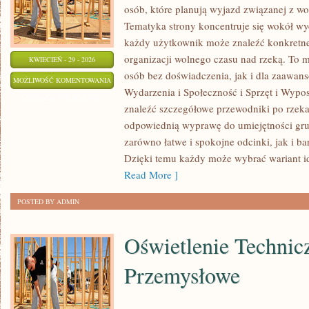
osób, które planują wyjazd związanej z wo
Tematyka strony koncentruje się wokół wy
każdy użytkownik może znaleźć konkretne
organizacji wolnego czasu nad rzeką. To 
KWIECIEŃ - 29 - 2026
osób bez doświadczenia, jak i dla zaawan
KAJAKI
MOŻLIWOŚĆ KOMENTOWANIA
Wydarzenia i Społeczność i Sprzęt i Wypo
I
ZOSTAŁA WYŁĄCZONA
znaleźć szczegółowe przewodniki po rzek
SPŁYWY
odpowiednią wyprawę do umiejętności grup
KAJAKOWE
zarówno łatwe i spokojne odcinki, jak i ba
Dzięki temu każdy może wybrać wariant i
Read More ]
POSTED BY ADMIN
Oświetlenie Technicz
Przemysłowe