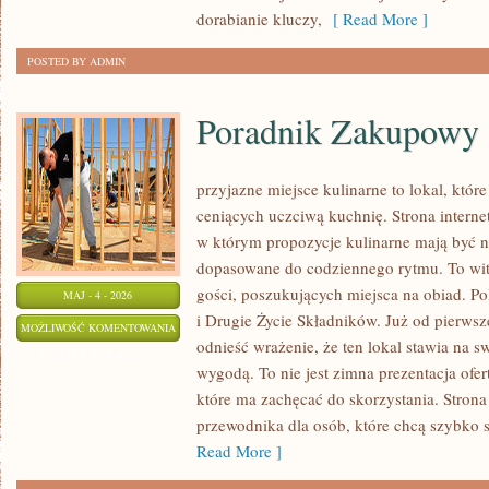
dorabianie kluczy,
[ Read More ]
POSTED BY ADMIN
Poradnik Zakupowy
przyjazne miejsce kulinarne to lokal, któr
ceniących uczciwą kuchnię. Strona interne
w którym propozycje kulinarne mają być ni
dopasowane do codziennego rytmu. To wit
gości, poszukujących miejsca na obiad. P
MAJ - 4 - 2026
i Drugie Życie Składników. Już od pierws
PORADNIK
MOŻLIWOŚĆ KOMENTOWANIA
odnieść wrażenie, że ten lokal stawia na 
ZAKUPOWY
ZOSTAŁA WYŁĄCZONA
wygodą. To nie jest zimna prezentacja ofer
które ma zachęcać do skorzystania. Strona
przewodnika dla osób, które chcą szybko 
Read More ]