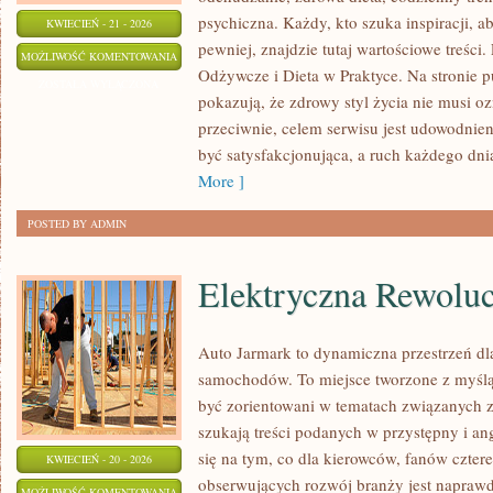
psychiczna. Każdy, kto szuka inspiracji, aby
KWIECIEŃ - 21 - 2026
pewniej, znajdzie tutaj wartościowe treści
ZDROWY
MOŻLIWOŚĆ KOMENTOWANIA
Odżywcze i Dieta w Praktyce. Na stronie p
STYL
ZOSTAŁA WYŁĄCZONA
pokazują, że zdrowy styl życia nie musi 
ŻYCIA
przeciwnie, celem serwisu jest udowodnie
być satysfakcjonująca, a ruch każdego dn
More ]
POSTED BY ADMIN
Elektryczna Rewoluc
Auto Jarmark to dynamiczna przestrzeń dla
samochodów. To miejsce tworzone z myślą 
być zorientowani w tematach związanych z
szukają treści podanych w przystępny i an
się na tym, co dla kierowców, fanów czter
KWIECIEŃ - 20 - 2026
obserwujących rozwój branży jest naprawd
ELEKTRYCZNA
MOŻLIWOŚĆ KOMENTOWANIA