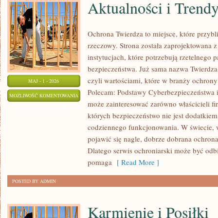
Aktualności i Trend
Ochrona Twierdza to miejsce, które przyb
rzeczowy. Strona została zaprojektowana z
instytucjach, które potrzebują rzetelnego p
bezpieczeństwa. Już sama nazwa Twierdza b
czyli wartościami, które w branży ochrony
MAJ - 1 - 2026
Polecam: Podstawy Cyberbezpieczeństwa i 
AKTUALNOŚCI
MOŻLIWOŚĆ KOMENTOWANIA
może zainteresować zarówno właścicieli firm
I
ZOSTAŁA WYŁĄCZONA
których bezpieczeństwo nie jest dodatkie
TRENDY
codziennego funkcjonowania. W świecie,
pojawić się nagle, dobrze dobrana ochrona
Dlatego serwis ochroniarski może być odbi
pomaga
[ Read More ]
POSTED BY ADMIN
Karmienie i Posiłki