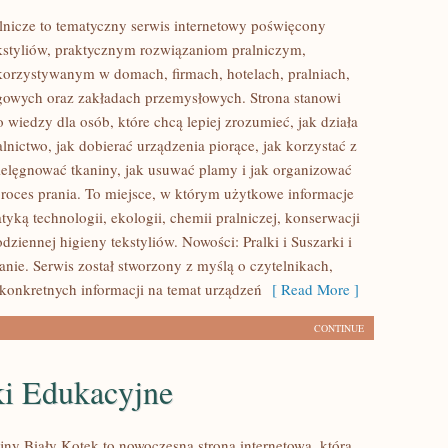
lnicze to tematyczny serwis internetowy poświęcony
kstyliów, praktycznym rozwiązaniom pralniczym,
rzystywanym w domach, firmach, hotelach, pralniach,
gowych oraz zakładach przemysłowych. Strona stanowi
 wiedzy dla osób, które chcą lepiej zrozumieć, jak działa
nictwo, jak dobierać urządzenia piorące, jak korzystać z
pielęgnować tkaniny, jak usuwać plamy i jak organizować
oces prania. To miejsce, w którym użytkowe informacje
atyką technologii, ekologii, chemii pralniczej, konserwacji
dziennej higieny tekstyliów. Nowości: Pralki i Suszarki i
anie. Serwis został stworzony z myślą o czytelnikach,
 konkretnych informacji na temat urządzeń
[ Read More ]
CONTINUE
i Edukacyjne
jny Biały Kotek to nowoczesna strona internetowa, która