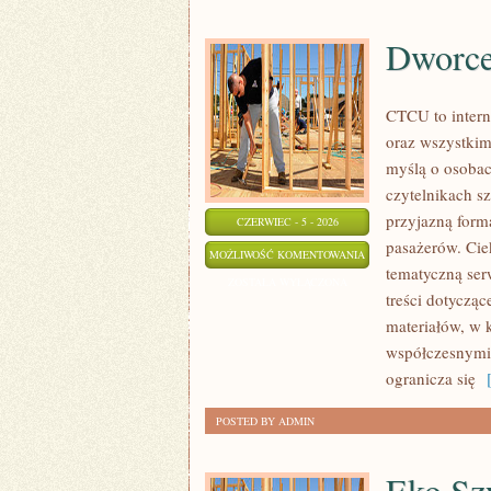
Dworce 
CTCU to intern
oraz wszystkim
myślą o osobac
czytelnikach sz
przyjazną form
CZERWIEC - 5 - 2026
pasażerów. Ciek
DWORCE
MOŻLIWOŚĆ KOMENTOWANIA
tematyczną ser
I
ZOSTAŁA WYŁĄCZONA
treści dotyczą
INFRASTRUKTURA
materiałów, w 
współczesnymi,
ogranicza się
[
POSTED BY ADMIN
Eko Szy