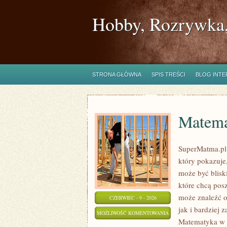
Hobby, Rozrywka,
STRONA GŁÓWNA
SPIS TREŚCI
BLOG INT
Matema
SuperMatma.pl 
który pokazuje,
może być blisk
które chcą pos
może znaleźć 
CZERWIEC - 9 - 2026
jak i bardziej
MATEMATYKA
MOŻLIWOŚĆ KOMENTOWANIA
Matematyka w 
W
ZOSTAŁA WYŁĄCZONA