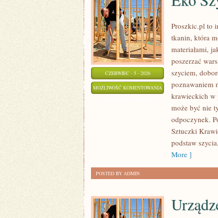
Proszkic.pl to 
tkanin, która 
materiałami, ja
poszerzać warsz
szyciem, dobor
CZERWIEC - 5 - 2026
poznawaniem n
EKO
MOŻLIWOŚĆ KOMENTOWANIA
krawieckich w p
SZYCIE
ZOSTAŁA WYŁĄCZONA
może być nie t
I
odpoczynek. Po
ZERO
Sztuczki Krawi
WASTE
podstaw szycia
More ]
POSTED BY ADMIN
Urządze