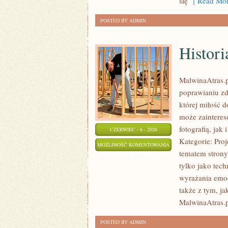
się
[ Read Mor
POSTED BY ADMIN
Histori
MalwinaAtras.p
poprawianiu zd
której miłość d
może zainteres
fotografią, jak
CZERWIEC - 6 - 2026
Kategorie: Pro
HISTORIA
MOŻLIWOŚĆ KOMENTOWANIA
tematem strony
FOTOGRAFII
ZOSTAŁA WYŁĄCZONA
tylko jako tec
I
wyrażania emocj
GRAFIKI
także z tym, ja
MalwinaAtras.
POSTED BY ADMIN