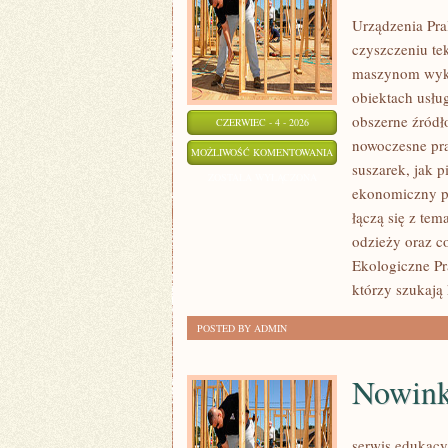
Urządzenia Pra
czyszczeniu te
maszynom wyko
obiektach usłu
obszerne źródło
CZERWIEC - 4 - 2026
nowoczesne pral
URZĄDZENIA
MOŻLIWOŚĆ KOMENTOWANIA
suszarek, jak 
PRALNICZE
ZOSTAŁA WYŁĄCZONA
ekonomiczny pr
łączą się z tem
odzieży oraz co
Ekologiczne Pr
którzy szukają
POSTED BY ADMIN
Nowink
serwis edukacy