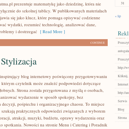
31
tma.pl prezentuje matematykę jako dziedzinę, która nie
wyłącznie do szkolnej tablicy. W publikowanych materiałach
« lip
awia się jako klucz, które pomaga opisywać codzienne
ować wydatki, rozumieć technologię, analizować dane,
oblemy i dostrzegać
[ Read More ]
Rekl
Przeczyt
CONTINUE
autogala
Stylizacja
Przeczyt
http://
o inspirujący blog internetowy poświęcony przygotowywaniu
Kliknij,
w którym czytelnik może znaleźć podpowiedzi dotyczące
Internet
ałobnych. Strona została przygotowana z myślą o osobach,
http://a
ganizować wydarzenie w sposób spokojny, bez
Serwis
decyzji, pośpiechu i organizacyjnego chaosu. To miejsce
Blog
zy szukają praktycznych odpowiedzi związanych z wyborem
oracji, atrakcji, muzyki, budżetu, oprawy wydarzenia oraz
Strona
go spotkania. Nowości na stronie Menu i Catering i Poradnik