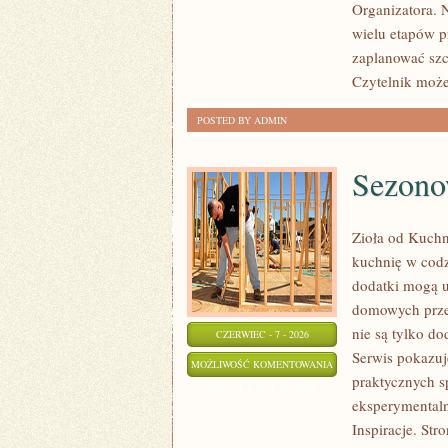
Organizatora. 
wielu etapów p
zaplanować szc
Czytelnik moż
POSTED BY ADMIN
Sezono
Zioła od Kuchni
kuchnię w codz
dodatki mogą u
domowych prze
nie są tylko d
CZERWIEC - 7 - 2026
Serwis pokazuj
SEZONOWE
MOŻLIWOŚĆ KOMENTOWANIA
praktycznych s
INSPIRACJE
ZOSTAŁA WYŁĄCZONA
eksperymentaln
Inspiracje. St