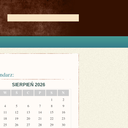
ndarz:
SIERPIEŃ 2026
W
Ś
C
P
S
N
1
2
4
5
6
7
8
9
11
12
13
14
15
16
18
19
20
21
22
23
25
26
27
28
29
30