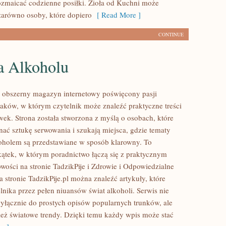
ozmaicać codzienne posiłki. Zioła od Kuchni może
zarówno osoby, które dopiero
[ Read More ]
CONTINUE
a Alkoholu
to obszerny magazyn internetowy poświęcony pasji
ków, w którym czytelnik może znaleźć praktyczne treści
wek. Strona została stworzona z myślą o osobach, które
nać sztukę serwowania i szukają miejsca, gdzie tematy
oholem są przedstawiane w sposób klarowny. To
kątek, w którym poradnictwo łączą się z praktycznym
wości na stronie TadzikPije i Zdrowie i Odpowiedzialne
 stronie TadzikPije.pl można znaleźć artykuły, które
lnika przez pełen niuansów świat alkoholi. Serwis nie
wyłącznie do prostych opisów popularnych trunków, ale
eż światowe trendy. Dzięki temu każdy wpis może stać