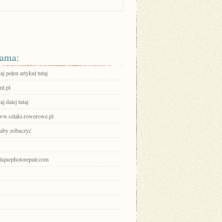
ama:
aj pełen artykuł tutaj
nt.pl
aj dalej tutaj
www.szlaki-rowerowe.pl
 aby zobaczyć
ntiquephotorepair.com