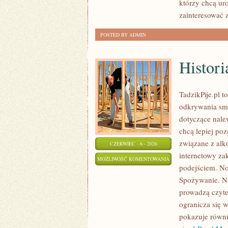
którzy chcą ur
zainteresować 
POSTED BY ADMIN
Histori
TadzikPije.pl 
odkrywania sma
dotyczące nale
chcą lepiej poz
związane z alk
CZERWIEC - 6 - 2026
internetowy za
HISTORIA
MOŻLIWOŚĆ KOMENTOWANIA
podejściem. No
ALKOHOLU
ZOSTAŁA WYŁĄCZONA
Spożywanie. Na
prowadzą czyte
ogranicza się 
pokazuje równi