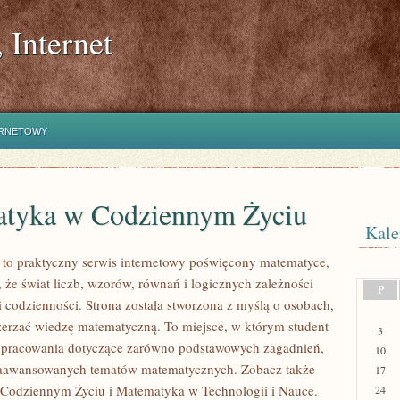
 Internet
ERNETOWY
tyka w Codziennym Życiu
Kale
to praktyczny serwis internetowy poświęcony matematyce,
 że świat liczb, wzorów, równań i logicznych zależności
P
i codzienności. Strona została stworzona z myślą o osobach,
zerzać wiedzę matematyczną. To miejsce, w którym student
3
opracowania dotyczące zarówno podstawowych zagadnień,
10
 zaawansowanych tematów matematycznych. Zobacz także
17
Codziennym Życiu i Matematyka w Technologii i Nauce.
24