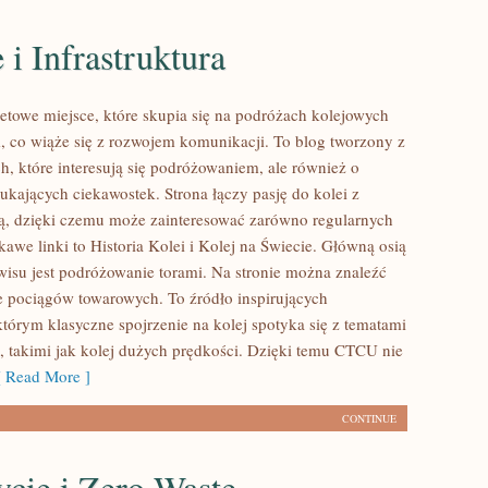
i Infrastruktura
etowe miejsce, które skupia się na podróżach kolejowych
, co wiąże się z rozwojem komunikacji. To blog tworzony z
h, które interesują się podróżowaniem, ale również o
ukających ciekawostek. Strona łączy pasję do kolei z
ą, dzięki czemu może zainteresować zarówno regularnych
awe linki to Historia Kolei i Kolej na Świecie. Główną osią
wisu jest podróżowanie torami. Na stronie można znaleźć
ce pociągów towarowych. To źródło inspirujących
którym klasyczne spojrzenie na kolej spotyka się z tematami
 takimi jak kolej dużych prędkości. Dzięki temu CTCU nie
 Read More ]
CONTINUE
cie i Zero Waste