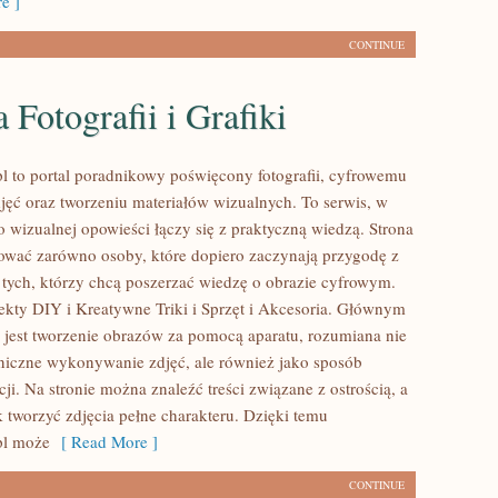
e ]
CONTINUE
a Fotografii i Grafiki
l to portal poradnikowy poświęcony fotografii, cyfrowemu
jęć oraz tworzeniu materiałów wizualnych. To serwis, w
o wizualnej opowieści łączy się z praktyczną wiedzą. Strona
ować zarówno osoby, które dopiero zaczynają przygodę z
 i tych, którzy chcą poszerzać wiedzę o obrazie cyfrowym.
jekty DIY i Kreatywne Triki i Sprzęt i Akcesoria. Głównym
 jest tworzenie obrazów za pomocą aparatu, rozumiana nie
hniczne wykonywanie zdjęć, ale również jako sposób
i. Na stronie można znaleźć treści związane z ostrością, a
k tworzyć zdjęcia pełne charakteru. Dzięki temu
pl może
[ Read More ]
CONTINUE