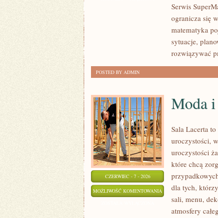
Serwis SuperMa
CODZIENNYM
ogranicza się 
ŻYCIU
matematyka poj
sytuacje, plan
rozwiązywać pr
POSTED BY ADMIN
Moda i 
Sala Lacerta t
uroczystości, 
uroczystości ż
które chcą zor
przypadkowych 
CZERWIEC - 7 - 2026
dla tych, któr
MODA
MOŻLIWOŚĆ KOMENTOWANIA
sali, menu, dek
I
ZOSTAŁA WYŁĄCZONA
atmosfery całe
STYLIZACJA