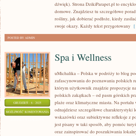
dźwięk). Strona DzikiParapet.pl to encykl
domowe. Znajdziesz tu szczegółowe poradni
rośliny, jak dobierać podłoże, kiedy zasil
swoje okazy. Każdy tekst przygotowany
[ 
POSTED BY ADMIN
Spa i Wellness
uMichalika – Polska w podróży to blog pod
zafascynowania do poznawania polskich re
którym użytkownik znajdzie propozycje na
polskich zakątkach – od pasm górskich prz
plaże oraz klimatyczne miasta. Na portalu
GRUDZIEŃ - 6 - 2025
odnajdziesz szczegółowe charakterystyki lo
SPA
MOŻLIWOŚĆ KOMENTOWANIA
wskazówki oraz subiektywne refleksje z p
I
ZOSTAŁA WYŁĄCZONA
jest pisany w taki sposób, aby pomóc tur
WELLNESS
oraz zainspirować do poszukiwania lokalny