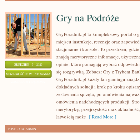
Gry na Podróże
GryPoradnik.pl to kompleksowy portal o g
miejscu instrukcje, recenzje oraz zapowie
stacjonarne i konsole. To przestrzeń, gdzi
znajdą merytoryczne informacje, użytecz
opinie, które pomagają wybrać odpowiedni
GRUDZIEŃ - 5 - 2025
się rozgrywką. Zobacz: Gry z Trybem Batt
GRY
MOŻLIWOŚĆ KOMENTOWANIA
GryPoradnik.pl każdy fan gamingu znajdzie
NA
ZOSTAŁA WYŁĄCZONA
dokładnych solucji i krok po kroku opisan
PODRÓŻE
zestawienia sprzętu, po omówienia najważ
omówienia nadchodzących produkcji. Stron
merytorykę, przejrzystość oraz aktualność,
łatwością może
[ Read More ]
POSTED BY ADMIN