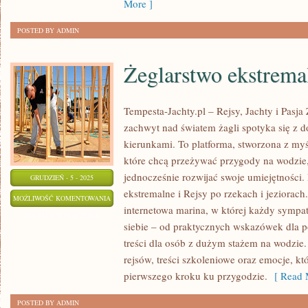
More ]
POSTED BY ADMIN
Żeglarstwo ekstrema
Tempesta-Jachty.pl – Rejsy, Jachty i Pasja
zachwyt nad światem żagli spotyka się z
kierunkami. To platforma, stworzona z myś
które chcą przeżywać przygody na wodzie
jednocześnie rozwijać swoje umiejętności.
GRUDZIEŃ - 5 - 2025
ekstremalne i Rejsy po rzekach i jeziorach
ŻEGLARSTWO
MOŻLIWOŚĆ KOMENTOWANIA
internetowa marina, w której każdy sympat
EKSTREMALNE
ZOSTAŁA WYŁĄCZONA
siebie – od praktycznych wskazówek dla po
treści dla osób z dużym stażem na wodzie.
rejsów, treści szkoleniowe oraz emocje, k
pierwszego kroku ku przygodzie.
[ Read 
POSTED BY ADMIN