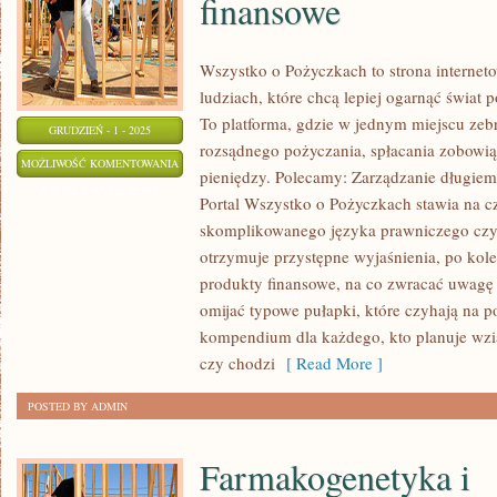
finansowe
Wszystko o Pożyczkach to strona interneto
ludziach, które chcą lepiej ogarnąć świat
To platforma, gdzie w jednym miejscu zeb
GRUDZIEŃ - 1 - 2025
rozsądnego pożyczania, spłacania zobowią
GIEŁDY
MOŻLIWOŚĆ KOMENTOWANIA
pieniędzy. Polecamy: Zarządzanie długiem
ŚWIATOWE
ZOSTAŁA WYŁĄCZONA
Portal Wszystko o Pożyczkach stawia na cz
I
skomplikowanego języka prawniczego cz
TRENDY
otrzymuje przystępne wyjaśnienia, po kole
I
produkty finansowe, na co zwracać uwagę
NOWOŚCI
omijać typowe pułapki, które czyhają na 
FINANSOWE
kompendium dla każdego, kto planuje wzią
czy chodzi
[ Read More ]
POSTED BY ADMIN
Farmakogenetyka i