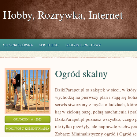
Hobby, Rozrywka, Internet
STRONA GŁÓWNA
SPIS TREŚCI
BLOG INTERNETOWY
Ogród skalny
DzikiParapet.pl to zakątek w sieci, w któ
wychodzą na pierwszy plan i stają się bo
serwis stworzony z myślą o ludziach, któr
kąt w zieloną oazę, pełną natchnienia i pr
DzikiParapet.pl poznasz wszystko, czego p
GRUDZIEŃ - 6 - 2025
nie tylko przeżyły, ale naprawdę zachwy
OGRÓD
MOŻLIWOŚĆ KOMENTOWANIA
Zobacz: Minimalistyczny ogród i Ogród se
SKALNY
ZOSTAŁA WYŁĄCZONA