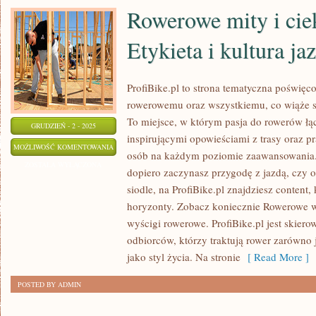
Rowerowe mity i cie
Etykieta i kultura ja
ProfiBike.pl to strona tematyczna poświęc
rowerowemu oraz wszystkiemu, co wiąże s
To miejsce, w którym pasja do rowerów łącz
GRUDZIEŃ - 2 - 2025
inspirującymi opowieściami z trasy oraz 
ROWEROWE
MOŻLIWOŚĆ KOMENTOWANIA
osób na każdym poziomie zaawansowania. 
MITY
ZOSTAŁA WYŁĄCZONA
dopiero zaczynasz przygodę z jazdą, czy 
I
siodle, na ProfiBike.pl znajdziesz content
CIEKAWOSTKI
horyzonty. Zobacz koniecznie Rowerowe w
I
wyścigi rowerowe. ProfiBike.pl jest skier
ETYKIETA
odbiorców, którzy traktują rower zarówno 
I
jako styl życia. Na stronie
[ Read More ]
KULTURA
POSTED BY ADMIN
JAZDY