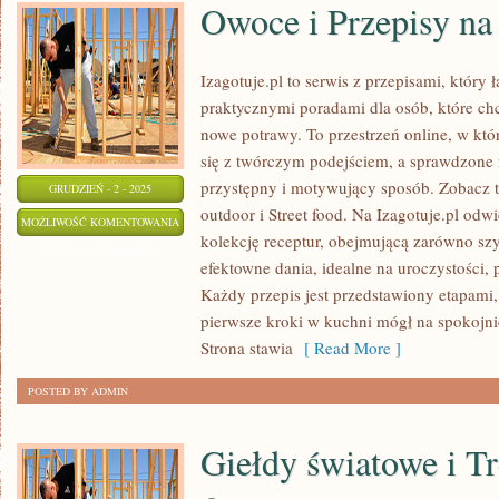
Owoce i Przepisy na 
Izagotuje.pl to serwis z przepisami, który 
praktycznymi poradami dla osób, które ch
nowe potrawy. To przestrzeń online, w kt
się z twórczym podejściem, a sprawdzone 
przystępny i motywujący sposób. Zobacz 
GRUDZIEŃ - 2 - 2025
outdoor i Street food. Na Izagotuje.pl od
OWOCE
MOŻLIWOŚĆ KOMENTOWANIA
kolekcję receptur, obejmującą zarówno szy
I
ZOSTAŁA WYŁĄCZONA
efektowne dania, idealne na uroczystości, 
PRZEPISY
Każdy przepis jest przedstawiony etapami,
NA
pierwsze kroki w kuchni mógł na spokojn
GRILLA
Strona stawia
[ Read More ]
POSTED BY ADMIN
Giełdy światowe i T