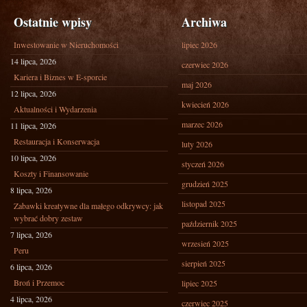
Ostatnie wpisy
Archiwa
Inwestowanie w Nieruchomości
lipiec 2026
14 lipca, 2026
czerwiec 2026
Kariera i Biznes w E-sporcie
maj 2026
12 lipca, 2026
kwiecień 2026
Aktualności i Wydarzenia
marzec 2026
11 lipca, 2026
Restauracja i Konserwacja
luty 2026
10 lipca, 2026
styczeń 2026
Koszty i Finansowanie
grudzień 2025
8 lipca, 2026
listopad 2025
Zabawki kreatywne dla małego odkrywcy: jak
wybrać dobry zestaw
październik 2025
7 lipca, 2026
wrzesień 2025
Peru
sierpień 2025
6 lipca, 2026
Broń i Przemoc
lipiec 2025
4 lipca, 2026
czerwiec 2025