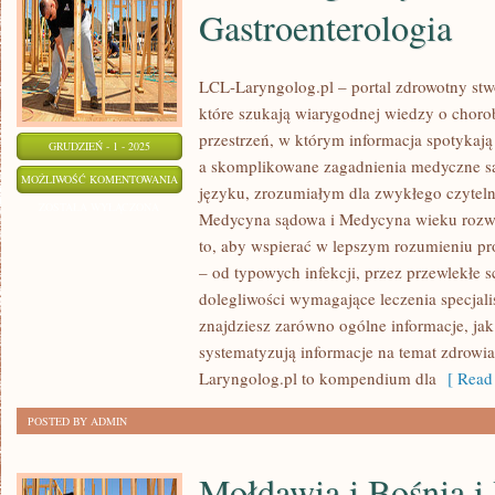
Gastroenterologia
LCL-Laryngolog.pl – portal zdrowotny stw
które szukają wiarygodnej wiedzy o chorob
przestrzeń, w którym informacja spotykaj
GRUDZIEŃ - 1 - 2025
a skomplikowane zagadnienia medyczne s
FARMAKOGENETYKA
MOŻLIWOŚĆ KOMENTOWANIA
języku, zrozumiałym dla zwykłego czyteln
I
ZOSTAŁA WYŁĄCZONA
Medycyna sądowa i Medycyna wieku rozwo
GASTROENTEROLOGIA
to, aby wspierać w lepszym rozumieniu p
– od typowych infekcji, przez przewlekłe 
dolegliwości wymagające leczenia specjal
znajdziesz zarówno ogólne informacje, jak 
systematyzują informacje na temat zdrowia 
Laryngolog.pl to kompendium dla
[ Read 
POSTED BY ADMIN
Mołdawia i Bośnia i