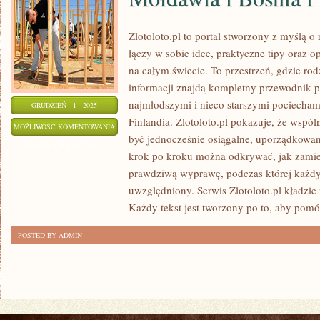
Zlotoloto.pl to portal stworzony z myślą o
łączy w sobie idee, praktyczne tipy oraz o
na całym świecie. To przestrzeń, gdzie r
informacji znajdą kompletny przewodnik p
najmłodszymi i nieco starszymi pociecham
GRUDZIEŃ - 1 - 2025
Finlandia. Zlotoloto.pl pokazuje, że wspó
MOŁDAWIA
MOŻLIWOŚĆ KOMENTOWANIA
być jednocześnie osiągalne, uporządkowan
I
ZOSTAŁA WYŁĄCZONA
krok po kroku można odkrywać, jak zami
BOŚNIA
prawdziwą wyprawę, podczas której każdy 
I
uwzględniony. Serwis Zlotoloto.pl kładzie 
HERCEGOWINA
Każdy tekst jest tworzony po to, aby pom
POSTED BY ADMIN