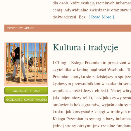
dla osób, które szukają rzetelnych informa
cenią indywidualne zwiedzanie oraz stawi
doświadczeń. Bez
[ Read More ]
POSTED BY ADMIN
Kultura i tradycje
I Ching – Księga Przemian to przestrzeń w
czytelnika w krainę mądrości Wschodu. To
Przemian spotyka się z dzisiejszym spojrze
życiowym przewodnikiem w szukaniu sens
współczesność i Język chiński. Na tej witr
GRUDZIEŃ - 6 - 2025
jako tajemniczy relikt, lecz jako żywy sys
KULTURA
MOŻLIWOŚĆ KOMENTOWANIA
omówienia heksagramów, wyjaśnienia symbo
I
ZOSTAŁA WYŁĄCZONA
kroku, jak korzystać z księgi w trudnych 
TRADYCJE
Księga Przemian to synergia bazy informac
jednej strony otrzymujesz rzetelne funda