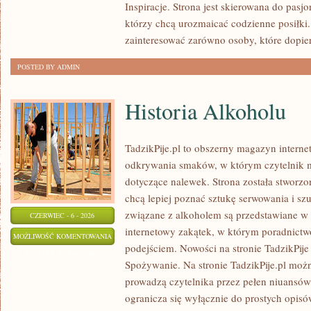
Inspiracje. Strona jest skierowana do pas
którzy chcą urozmaicać codzienne posiłki
zainteresować zarówno osoby, które dopie
POSTED BY ADMIN
Historia Alkoholu
TadzikPije.pl to obszerny magazyn intern
odkrywania smaków, w którym czytelnik m
dotyczące nalewek. Strona została stworzo
chcą lepiej poznać sztukę serwowania i sz
związane z alkoholem są przedstawiane w
CZERWIEC - 6 - 2026
internetowy zakątek, w którym poradnictw
HISTORIA
MOŻLIWOŚĆ KOMENTOWANIA
podejściem. Nowości na stronie TadzikPije
ALKOHOLU
ZOSTAŁA WYŁĄCZONA
Spożywanie. Na stronie TadzikPije.pl możn
prowadzą czytelnika przez pełen niuansów 
ogranicza się wyłącznie do prostych opis