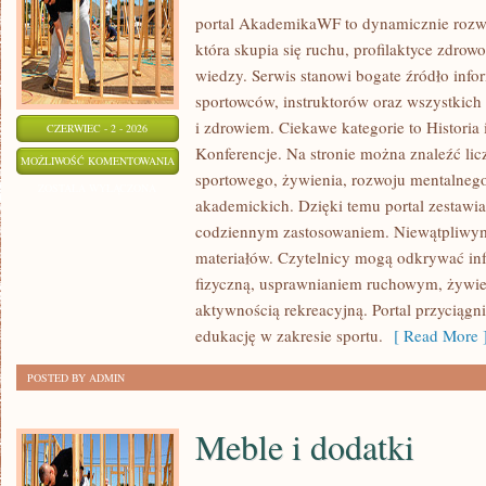
portal AkademikaWF to dynamicznie rozwij
która skupia się ruchu, profilaktyce zdrowo
wiedzy. Serwis stanowi bogate źródło infor
sportowców, instruktorów oraz wszystkich
i zdrowiem. Ciekawe kategorie to Historia 
CZERWIEC - 2 - 2026
Konferencje. Na stronie można znaleźć lic
WYDARZENIA
MOŻLIWOŚĆ KOMENTOWANIA
sportowego, żywienia, rozwoju mentalnego,
I
ZOSTAŁA WYŁĄCZONA
akademickich. Dzięki temu portal zestawia
KONFERENCJE
codziennym zastosowaniem. Niewątpliwym 
materiałów. Czytelnicy mogą odkrywać inf
fizyczną, usprawnianiem ruchowym, żywie
aktywnością rekreacyjną. Portal przyciąg
edukację w zakresie sportu.
[ Read More 
POSTED BY ADMIN
Meble i dodatki