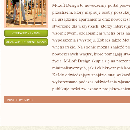
M-Loft Design to nowoczesny portal pośw
przestrzeni, który inspiruje osoby poszu
na urządzenie apartamentu oraz nowoczesn
stworzone dla wszystkich, którzy interesu
wzornictwem, ozdabianiem wnętrz oraz na
CZERWIEC - 1 - 2026
wyposażenia i wystroju. Zobacz także Met
MEBLE
MOŻLIWOŚĆ KOMENTOWANIA
wnętrzarskie. Na stronie można znaleźć pr
I
ZOSTAŁA WYŁĄCZONA
nowoczesnych wnętrz, które pomagają stw
DODATKI
życia. M-Loft Design skupia się na preze
minimalistycznych, jak i eklektycznych ko
Każdy odwiedzający znajdzie tutaj wskazó
wykorzystane podczas odświeżania własnej 
publikuje treści związane z projektowanie
POSTED BY ADMIN