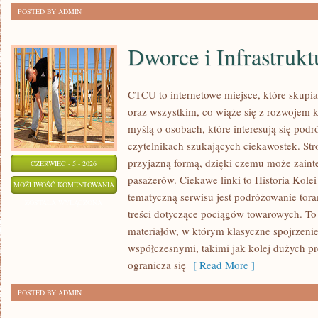
POSTED BY ADMIN
Dworce i Infrastrukt
CTCU to internetowe miejsce, które skupi
oraz wszystkim, co wiąże się z rozwojem 
myślą o osobach, które interesują się pod
czytelnikach szukających ciekawostek. Stro
przyjazną formą, dzięki czemu może zain
CZERWIEC - 5 - 2026
pasażerów. Ciekawe linki to Historia Kolei
DWORCE
MOŻLIWOŚĆ KOMENTOWANIA
tematyczną serwisu jest podróżowanie tora
I
ZOSTAŁA WYŁĄCZONA
treści dotyczące pociągów towarowych. To 
INFRASTRUKTURA
materiałów, w którym klasyczne spojrzenie
współczesnymi, takimi jak kolej dużych p
ogranicza się
[ Read More ]
POSTED BY ADMIN