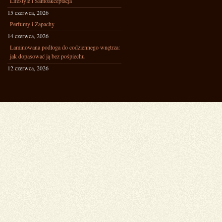
Lifestyle i Samoakceptacja
15 czerwca, 2026
Perfumy i Zapachy
14 czerwca, 2026
Laminowana podłoga do codziennego wnętrza:
jak dopasować ją bez pośpiechu
12 czerwca, 2026