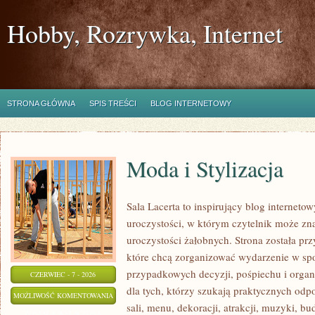
Hobby, Rozrywka, Internet
STRONA GŁÓWNA
SPIS TREŚCI
BLOG INTERNETOWY
Moda i Stylizacja
Sala Lacerta to inspirujący blog interne
uroczystości, w którym czytelnik może zn
uroczystości żałobnych. Strona została pr
które chcą zorganizować wydarzenie w sp
przypadkowych decyzji, pośpiechu i organ
CZERWIEC - 7 - 2026
dla tych, którzy szukają praktycznych od
MODA
MOŻLIWOŚĆ KOMENTOWANIA
sali, menu, dekoracji, atrakcji, muzyki, b
I
ZOSTAŁA WYŁĄCZONA