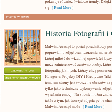
pokazuje również światowe trendy. Dzięki
się
[ Read More ]
POSTED BY ADMIN
Historia Fotografii i
MalwinaAtras.pl to portal poradnikowy po
poprawianiu zdjęć oraz tworzeniu materia
której miłość do wizualnej opowieści łączy
może zainteresować zarówno osoby, które 
fotografią, jak i tych, którzy chcą poszer
CZERWIEC - 6 - 2026
Kategorie: Projekty DIY i Kreatywne Triki
HISTORIA
MOŻLIWOŚĆ KOMENTOWANIA
tematem strony jest tworzenie obrazów za
FOTOGRAFII
ZOSTAŁA WYŁĄCZONA
tylko jako techniczne wykonywanie zdjęć,
I
wyrażania emocji. Na stronie można znaleźć
GRAFIKI
także z tym, jak tworzyć zdjęcia pełne cha
MalwinaAtras.pl może
[ Read More ]