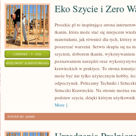
Eko Szycie i Zero W
Proszkic.pl to inspirująca strona internet
tkanin, która może stać się miejscem wied
materiałami, jak również dla tych, którzy 
poszerzać warsztat. Serwis skupia się na i
szyciem, doborem tkanin, wykonywaniem d
CZERWIEC - 5 - 2026
poznawaniem narzędzi oraz wykorzystywa
EKO
MOŻLIWOŚĆ KOMENTOWANIA
krawieckich w praktyce. To strona tematyc
SZYCIE
ZOSTAŁA WYŁĄCZONA
może być nie tylko użytecznym hobby, le
I
odpoczynek. Polecamy Techniki i Sztuczki 
ZERO
Sztuczki Krawieckie. Na stronie można zna
WASTE
podstaw szycia, dzięki którym użytkownik
More ]
POSTED BY ADMIN
Urządzenia Pralnicz