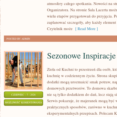
atmosfery całego spotkania. Nowości na st
STYLIZACJA
Organizatora. Na stronie Sala Lacerta moż
wielu etapów przygotowań do przyjęcia. P
zaplanować szczegóły, aby każdy element m
Czytelnik może
[ Read More ]
POSTED BY ADMIN
Sezonowe Inspiracje
Zioła od Kuchni to przestrzeń dla osób, kt
kuchnię w codziennym życiu. Strona skupia
dodatki mogą urozmaicić smak potraw, nap
domowych przetworów. To domowa skarbn
nie są tylko dodatkiem do dań, lecz stają
CZERWIEC - 7 - 2026
Serwis pokazuje, że majeranek mogą być 
SEZONOWE
MOŻLIWOŚĆ KOMENTOWANIA
praktycznych sposobów, zarówno w kuchni t
INSPIRACJE
ZOSTAŁA WYŁĄCZONA
eksperymentalnych przepisach. Polecam K