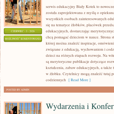
serwis edukacyjny Biały Kotek to nowoczes
została zaprojektowana z myślą o opieku
wszystkich osobach zainteresowanych eduk
się na tematyce żłobków, placówek przed
edukacyjnych, dostarczając merytorycznych
CZERWIEC - 3 - 2026
chcą pomagać dzieciom w nauce. Strona st
NOWINKI
MOŻLIWOŚĆ KOMENTOWANIA
której można znaleźć inspiracje, omówienia
EDUKACYJNE
ZOSTAŁA WYŁĄCZONA
związane z edukacją, wychowaniem i co
dzieci na różnych etapach rozwoju. Na wit
są merytoryczne publikacje dotyczące rozw
kształcenia, zabaw edukacyjnych, a także
w żłobku. Czytelnicy mogą znaleźć tutaj 
codziennych
[ Read More ]
POSTED BY ADMIN
Wydarzenia i Konfer