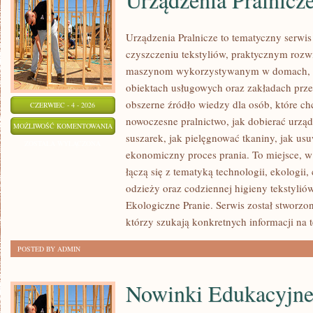
Urządzenia Pralnicze to tematyczny serwi
czyszczeniu tekstyliów, praktycznym rozw
maszynom wykorzystywanym w domach, fir
obiektach usługowych oraz zakładach prz
obszerne źródło wiedzy dla osób, które chc
CZERWIEC - 4 - 2026
nowoczesne pralnictwo, jak dobierać urządz
URZĄDZENIA
MOŻLIWOŚĆ KOMENTOWANIA
suszarek, jak pielęgnować tkaniny, jak us
PRALNICZE
ZOSTAŁA WYŁĄCZONA
ekonomiczny proces prania. To miejsce, 
łączą się z tematyką technologii, ekologii,
odzieży oraz codziennej higieny tekstyliów.
Ekologiczne Pranie. Serwis został stworzo
którzy szukają konkretnych informacji na 
POSTED BY ADMIN
Nowinki Edukacyjn