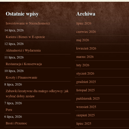
Ostatnie wpisy
Archiwa
Inwestowanie w Nieruchomości
lipiec 2026
14 lipca, 2026
czerwiec 2026
Kariera i Biznes w E-sporcie
maj 2026
12 lipca, 2026
kwiecień 2026
Aktualności i Wydarzenia
marzec 2026
11 lipca, 2026
Restauracja i Konserwacja
luty 2026
10 lipca, 2026
styczeń 2026
Koszty i Finansowanie
grudzień 2025
8 lipca, 2026
listopad 2025
Zabawki kreatywne dla małego odkrywcy: jak
wybrać dobry zestaw
październik 2025
7 lipca, 2026
wrzesień 2025
Peru
sierpień 2025
6 lipca, 2026
Broń i Przemoc
lipiec 2025