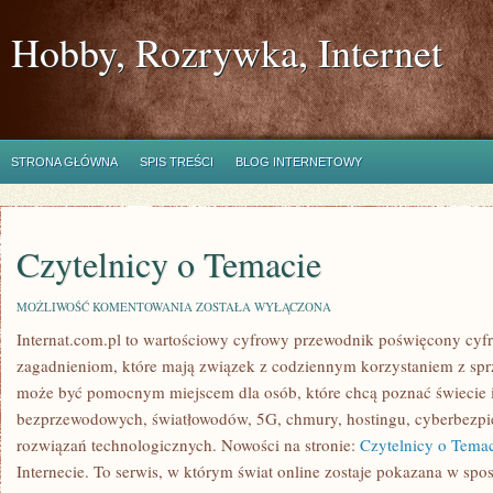
Hobby, Rozrywka, Internet
STRONA GŁÓWNA
SPIS TREŚCI
BLOG INTERNETOWY
Czytelnicy o Temacie
CZYTELNICY
MOŻLIWOŚĆ KOMENTOWANIA
ZOSTAŁA WYŁĄCZONA
O
Internat.com.pl to wartościowy cyfrowy przewodnik poświęcony cy
TEMACIE
zagadnieniom, które mają związek z codziennym korzystaniem z sprz
może być pomocnym miejscem dla osób, które chcą poznać świecie in
bezprzewodowych, światłowodów, 5G, chmury, hostingu, cyberbezp
rozwiązań technologicznych. Nowości na stronie:
Czytelnicy o Tema
Internecie. To serwis, w którym świat online zostaje pokazana w spo