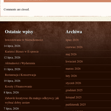
Comments are closed.
Ostatnie wpisy
Archiwa
Inwestowanie w Nieruchomości
lipiec 2026
14 lipca, 2026
czerwiec 2026
Kariera i Biznes w E-sporcie
maj 2026
12 lipca, 2026
kwiecień 2026
Aktualności i Wydarzenia
marzec 2026
11 lipca, 2026
Restauracja i Konserwacja
luty 2026
10 lipca, 2026
styczeń 2026
Koszty i Finansowanie
grudzień 2025
8 lipca, 2026
listopad 2025
Zabawki kreatywne dla małego odkrywcy: jak
wybrać dobry zestaw
październik 2025
7 lipca, 2026