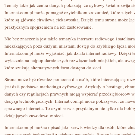
Tematy takie jak centra danych pokazują, że cyfrowy świat rozwija s
Internat.com.pl może pomagać czytelnikom zrozumieć, które z tych 
które są głównie chwilową ciekawostką. Dzięki temu strona może łą
praktycznym spojrzeniem na ich zastosowanie.
Nie bez znaczenia jest także tematyka internetu radiowego i satelitar
mieszkających poza dużymi miastami dostęp do szybkiego łącza mo
Internat.com.pl może wyjaśniać, jak działa internet radiowy. Dzięki t
wyłącznie na najpopularniejszych rozwiązaniach miejskich, ale uwzg
które szukają alternatywnych form dostępu do sieci.
Strona może być również pomocna dla osób, które interesują się rozw
jest dziś podstawą marketingu cyfrowego. Artykuły o hostingu, chm
danych czy regulacjach prawnych mogą wspierać przedsiębiorców 
decyzji technologicznych. Internat.com.pl może pokazywać, że nawe
sprawnego internetu. To czyni serwis przydatnym nie tylko dla hobb
działających zawodowo w sieci.
Internat.com.pl można opisać jako serwis wiedzy dla osób, które chc
nowoczesnych technologii z większą pewnością. Strona łączy treści o