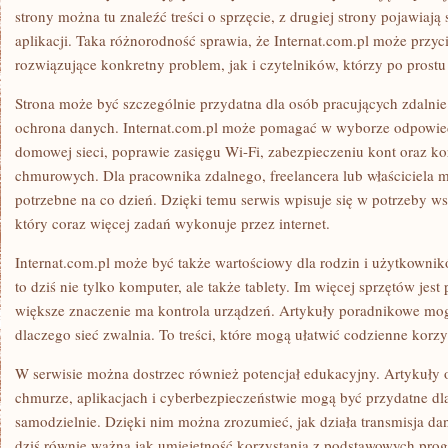
strony można tu znaleźć treści o sprzęcie, z drugiej strony pojawiają
aplikacji. Taka różnorodność sprawia, że Internat.com.pl może przy
rozwiązujące konkretny problem, jak i czytelników, którzy po prost
Strona może być szczególnie przydatna dla osób pracujących zdalnie.
ochrona danych. Internat.com.pl może pomagać w wyborze odpowiedn
domowej sieci, poprawie zasięgu Wi-Fi, zabezpieczeniu kont oraz ko
chmurowych. Dla pracownika zdalnego, freelancera lub właściciela ma
potrzebne na co dzień. Dzięki temu serwis wpisuje się w potrzeby 
który coraz więcej zadań wykonuje przez internet.
Internat.com.pl może być także wartościowy dla rodzin i użytkown
to dziś nie tylko komputer, ale także tablety. Im więcej sprzętów jest
większe znaczenie ma kontrola urządzeń. Artykuły poradnikowe m
dlaczego sieć zwalnia. To treści, które mogą ułatwić codzienne korz
W serwisie można dostrzec również potencjał edukacyjny. Artykuły o
chmurze, aplikacjach i cyberbezpieczeństwie mogą być przydatne dl
samodzielnie. Dzięki nim można zrozumieć, jak działa transmisja dan
dziś równie ważna jak umiejętność korzystania z podstawowych prog