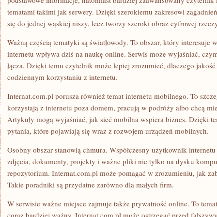
podstawowe informacje, natomiast bardziej zaawansowany czytelnik 
tematami takimi jak serwery. Dzięki szerokiemu zakresowi zagadnień
się do jednej wąskiej niszy, lecz tworzy szeroki obraz cyfrowej rzecz
Ważną częścią tematyki są światłowody. To obszar, który interesuje 
internetu wpływa dziś na naukę online. Serwis może wyjaśniać, czym
łącza. Dzięki temu czytelnik może lepiej zrozumieć, dlaczego jakość
codziennym korzystaniu z internetu.
Internat.com.pl porusza również temat internetu mobilnego. To szcze
korzystają z internetu poza domem, pracują w podróży albo chcą mieć
Artykuły mogą wyjaśniać, jak sieć mobilna wspiera biznes. Dzięki 
pytania, które pojawiają się wraz z rozwojem urządzeń mobilnych.
Osobny obszar stanowią chmura. Współczesny użytkownik internetu 
zdjęcia, dokumenty, projekty i ważne pliki nie tylko na dysku kompu
repozytorium. Internat.com.pl może pomagać w zrozumieniu, jak zabe
Takie poradniki są przydatne zarówno dla małych firm.
W serwisie ważne miejsce zajmuje także prywatność online. To temat, 
coraz bardziej ważny. Internat.com.pl może ostrzegać przed fałszyw