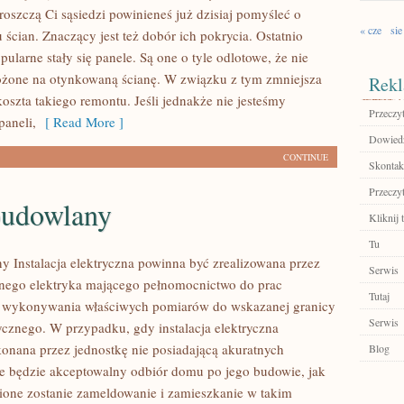
roszczą Ci sąsiedzi powinieneś już dzisiaj pomyśleć o
« cze
sie
ścian. Znaczący jest też dobór ich pokrycia. Ostatnio
pularne stały się panele. Są one o tyle odlotowe, że nie
ożone na otynkowaną ścianę. W związku z tym zmniejsza
Rekl
koszta takiego remontu. Jeśli jednakże nie jesteśmy
Przeczyt
paneli,
[ Read More ]
Dowiedz
CONTINUE
Skontakt
Przeczyt
budowlany
Kliknij 
Tu
y Instalacja elektryczna powinna być zrealizowana przez
Serwis
nego elektryka mającego pełnomocnictwo do prac
Tutaj
 i wykonywania właściwych pomiarów do wskazanej granicy
Serwis
rycznego. W przypadku, gdy instalacja elektryczna
onana przez jednostkę nie posiadającą akuratnych
Blog
e będzie akceptowalny odbiór domu po jego budowie, jak
ione zostanie zameldowanie i zamieszkanie w takim