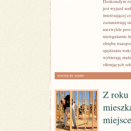
Doskonałym ro
Z
ZOSTAŁA WYŁĄCZONA
jest wyjazd nad
LICZNYCH
interesującej c
SYTUACJI,
zastanawiają s
W
niezwykle pros
JAKIEJ
nieregularnie l
LUDZIE
obrębu transpor
KORZYSTAJĄ
spędzania waka
Z
wybierają stud
PROFESJONALNYCH
oferujących szk
USŁUG
WYPOŻYCZALNI
POSTED BY ADMIN
SAMOCHODÓW
SĄ
Z roku 
WCZASY
mieszk
miejsc