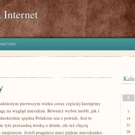
 Internet
ERNETOWY
Kale
y
P
ziestym pierwszym wieku coraz częściej kierujemy
gę na wygląd mieszkań. Również wybór mebli, jak i
7
nokrotnie spędza Polakom sen z powiek. Jest to
14
 tyle przesadną troską o detale, ale też chęcią
21
28
znajomym. Jeżeli pragniesz mieć piękne mieszkanko,