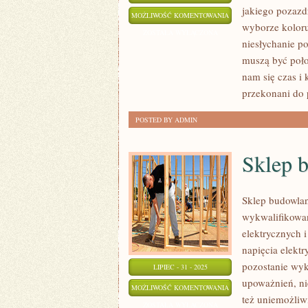
jakiego pozazd
DYWANY
MOŻLIWOŚĆ KOMENTOWANIA
wyborze koloru 
ZOSTAŁA WYŁĄCZONA
niesłychanie po
muszą być poł
nam się czas i 
przekonani do 
POSTED BY ADMIN
Sklep 
Sklep budowlan
wykwalifikowa
elektrycznych
napięcia elekt
pozostanie wyk
LIPIEC - 31 - 2025
upoważnień, ni
SKLEP
MOŻLIWOŚĆ KOMENTOWANIA
też uniemożliw
BUDOWLANY
ZOSTAŁA WYŁĄCZONA