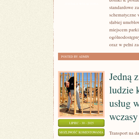
POWODEM
ZOSTAŁA WYŁĄCZONA
standardowe za
PRZENOSIN
schematyczne w
BYWA
słabiej umebl
NIESPRZYJAJĄCE
miejscem parki
OTOCZENIE
ogólnodostępny
oraz w pełni z
POSTED BY ADMIN
Jedną z
ludzie 
usług 
wczasy
LIPIEC - 30 - 2025
JEDNĄ
Transport na da
MOŻLIWOŚĆ KOMENTOWANIA