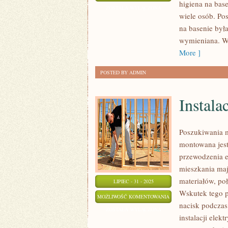
higiena na bas
BASENY
ZOSTAŁA WYŁĄCZONA
wiele osób. Po
na basenie był
wymieniana. Wid
More ]
POSTED BY ADMIN
Instala
Poszukiwania 
montowana jest
przewodzenia e
mieszkania maj
materiałów, po
LIPIEC - 31 - 2025
Wskutek tego p
INSTALACJE
MOŻLIWOŚĆ KOMENTOWANIA
nacisk podczas
ELEKTRYCZNA
ZOSTAŁA WYŁĄCZONA
instalacji elek
W