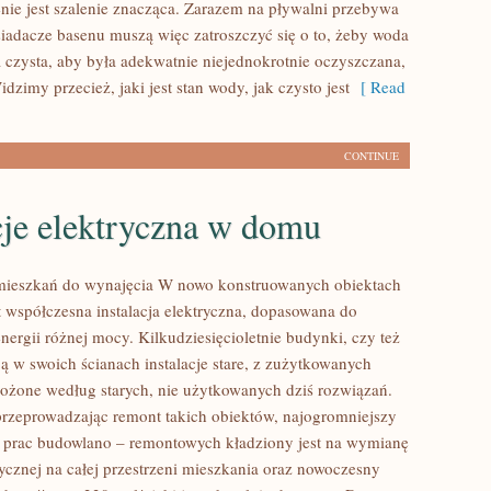
enie jest szalenie znacząca. Zarazem na pływalni przebywa
siadacze basenu muszą więc zatroszczyć się o to, żeby woda
a czysta, aby była adekwatnie niejednokrotnie oczyszczana,
zimy przecież, jaki jest stan wody, jak czysto jest
[ Read
CONTINUE
cje elektryczna w domu
mieszkań do wynajęcia W nowo konstruowanych obiektach
 współczesna instalacja elektryczna, dopasowana do
nergii różnej mocy. Kilkudziesięcioletnie budynki, czy też
ą w swoich ścianach instalacje stare, z zużytkowanych
łożone według starych, nie użytkowanych dziś rozwiązań.
rzeprowadzając remont takich obiektów, najogromniejszy
 prac budowlano – remontowych kładziony jest na wymianę
trycznej na całej przestrzeni mieszkania oraz nowoczesny