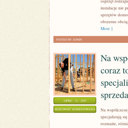
osprzęt rodzaju
DOMU
instalacje nie 
sprzętów domow
obszerne obcią
More ]
POSTED BY ADMIN
Na wsp
coraz t
specjal
sprzed
LIPIEC - 31 - 2025
NA
Na współczesny
MOŻLIWOŚĆ KOMENTOWANIA
specjalizują s
WSPÓŁCZESNYM
ZOSTAŁA WYŁĄCZONA
rozmaite, różn
RYNKU