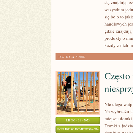
się znajdują, c
POWSTAJE
wszystkim jedn
CORAZ
się bo o to ja
TO
handlowych jes
WIĘCEJ
gdzie znajdują
FIRM,
produkty o mni
JAKIE
każdy z nich m
SPECJALIZUJĄ
SIĘ
POSTED BY ADMIN
W
PRODUKCJI
Często
ORAZ
SPRZEDAŻY
niesprz
WSZELKIEGO
Nie ulega wątp
Na wybrzeżu je
miejscu domki 
LIPIEC - 31 - 2025
Domki z łodzi
CZĘSTO
MOŻLIWOŚĆ KOMENTOWANIA
domki te posia