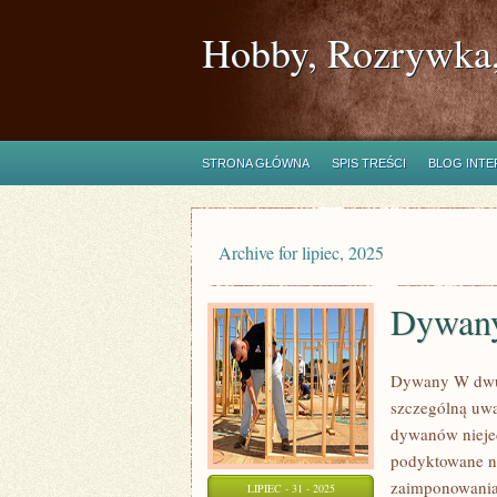
Hobby, Rozrywka,
STRONA GŁÓWNA
SPIS TREŚCI
BLOG INT
Archive for lipiec, 2025
Dywan
Dywany W dwud
szczególną uwa
dywanów niejed
podyktowane nie
zaimponowania 
LIPIEC - 31 - 2025