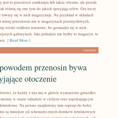
zy jest to przestrzeń zamknięta lub także otwarta, ale przede
ak różnią się one tym do jakich sprzyjają celów. Gra toczy
kie towary się w nich magazynuje. Na przykład w składach
t mniej przestrzeni niż w magazynach przemysłowych,
 się wózki widłowe terenowe, bo gromadzi się w nich
ejszych gabarytach. Jaki jednakże nie byłby to magazyn, to
usi
[ Read More ]
CONTINUE
 powodem przenosin bywa
yjające otoczenie
liwości, że każdy z nas ma w głowie wymarzone gniazdko
steśmy w stanie odnaleźć w cichym oraz uspokajającym
letniskowe. Na pewno znajdziemy tam osprzęt do łodzi.
ami są mniejsze od schematycznych domków letniskowych
dają wymiar ok sześćdziesięciu metrów kwadratowych, gdy