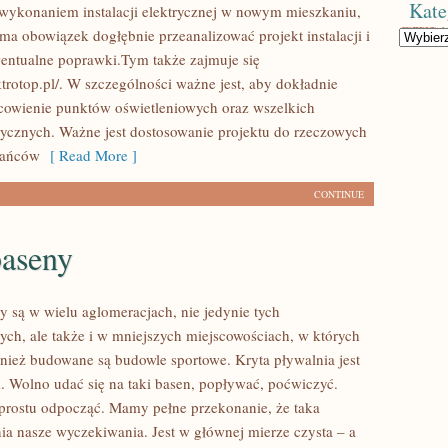
Kate
 wykonaniem instalacji elektrycznej w nowym mieszkaniu,
 ma obowiązek dogłębnie przeanalizować projekt instalacji i
Kategorie
ntualne poprawki.Tym także zajmuje się
trotop.pl/. W szczególności ważne jest, aby dokładnie
cowienie punktów oświetleniowych oraz wszelkich
rycznych. Ważne jest dostosowanie projektu do rzeczowych
kańców
[ Read More ]
CONTINUE
baseny
 są w wielu aglomeracjach, nie jedynie tych
ych, ale także i w mniejszych miejscowościach, w których
wnież budowane są budowle sportowe. Kryta pływalnia jest
. Wolno udać się na taki basen, popływać, poćwiczyć.
rostu odpocząć. Mamy pełne przekonanie, że taka
nia nasze wyczekiwania. Jest w głównej mierze czysta – a