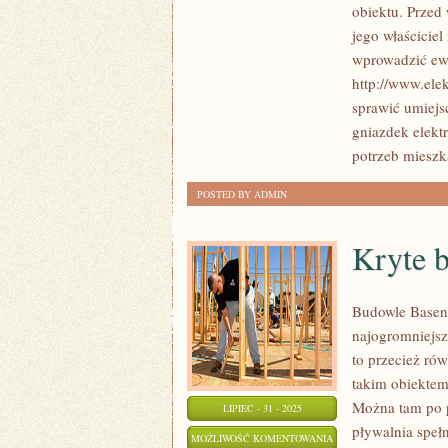
obiektu. Przed
jego właściciel
wprowadzić ewe
http://www.elek
sprawić umiejs
gniazdek elekt
potrzeb miesz
POSTED BY ADMIN
Kryte 
Budowle Baseny
najogromniejsz
to przecież ró
takim obiektem
Można tam po p
LIPIEC - 31 - 2025
pływalnia speł
KRYTE
MOŻLIWOŚĆ KOMENTOWANIA