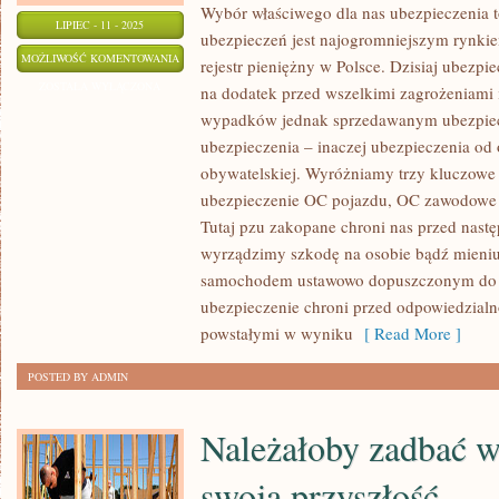
Wybór właściwego dla nas ubezpieczenia t
LIPIEC - 11 - 2025
ubezpieczeń jest najogromniejszym rynki
JEŻELI
MOŻLIWOŚĆ KOMENTOWANIA
rejestr pieniężny w Polsce. Dzisiaj ubezp
KTOŚ
ZOSTAŁA WYŁĄCZONA
na dodatek przed wszelkimi zagrożeniami 
PRAGNIE,
wypadków jednak sprzedawanym ubezpiec
ABY
ubezpieczenia – inaczej ubezpieczenia od
JEGO
obywatelskiej. Wyróżniamy trzy kluczowe
BIZNES
ubezpieczenie OC pojazdu, OC zawodowe
Tutaj pzu zakopane chroni nas przed nast
SPRAWNIE
wyrządzimy szkodę na osobie bądź mieniu
I
samochodem ustawowo dopuszczonym do 
EFEKTYWNIE
ubezpieczenie chroni przed odpowiedzial
DZIAŁAŁ,
powstałymi w wyniku
[ Read More ]
MUSI
POSTARAĆ
POSTED BY ADMIN
SIĘ
O
Należałoby zadbać w
KONKRETNĄ
REKLAMĘ
swoją przyszłość