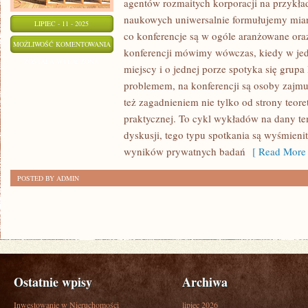
agentów rozmaitych korporacji na przykła
naukowych uniwersalnie formułujemy mian
LIPIEC - 11 - 2025
co konferencje są w ogóle aranżowane oraz
POMOC
MOŻLIWOŚĆ KOMENTOWANIA
konferencji mówimy wówczas, kiedy w je
PIENIĘŻNA
ZOSTAŁA WYŁĄCZONA
miejscy i o jednej porze spotyka się grup
W
problemem, na konferencji są osoby zajmu
KREACJI
też zagadnieniem nie tylko od strony teoret
POŻYCZKI
praktycznej. To cykl wykładów na dany te
GOTÓWKOWEJ
dyskusji, tego typu spotkania są wyśmien
wyników prywatnych badań
[ Read More 
POSTED BY ADMIN
Ostatnie wpisy
Archiwa
Inwestowanie w Nieruchomości
lipiec 2026