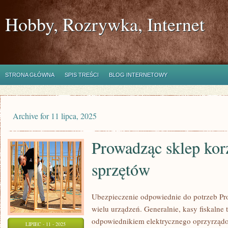
Hobby, Rozrywka, Internet
STRONA GŁÓWNA
SPIS TREŚCI
BLOG INTERNETOWY
Archive for 11 lipca, 2025
Prowadząc sklep kor
sprzętów
Ubezpieczenie odpowiednie do potrzeb Pr
wielu urządzeń. Generalnie, kasy fiskalne 
odpowiednikiem elektrycznego oprzyrzą
LIPIEC - 11 - 2025