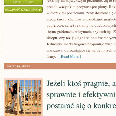
reklamy na najwyższym poziomie. Są to r
LIPIEC - 11 - 2025
przede wszystkim przynoszące plony. Rek
SZUKAJĄC
MOŻLIWOŚĆ KOMENTOWANIA
wielorakimi postaciami, żeby dostroić się
REKLAMY
ZOSTAŁA WYŁĄCZONA
wyczekiwań klientów w dziedzinie marketi
FUNKCJONALNEJ,
papierowe, są też reklamy na dodatkowych 
PRZYNOSZĄCEJ
się na gablotach, witrynach, szybach itp.
ZYSKI
sklepu, czy też jakiegoś salonu kosmetycz
I
Jednostka marketingowa proponuje więc na
W
warszawa, odróżniające się na tle innych p
MIARĘ
firmy,
[ Read More ]
TANIEJ
POSTED BY ADMIN
Jeżeli ktoś pragnie, 
sprawnie i efektywni
postarać się o konkr