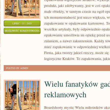
produkt, jaki zdobywamy, jest w coś opako
małe obiekty, w tamtym czasie na ogół opa
ich monumentalność jest nieco większa, wt
zapakowanie w opakowanie kartonowe. To
LIPIEC - 11 - 2025
wszelkie artykuły, były odpowiednio opak
OCZYSZCZARKI
MOŻLIWOŚĆ KOMENTOWANIA
opakowanie umożliwia im opiekę przed us
WIRNIKOWE
ZOSTAŁA WYŁĄCZONA
zalaniem, a nawet zakurzeniem. Każdy tow
mieć zapakowanie w odpowiedniej wielkośc
Firma, jaka tworzy jakieś rzeczy, może si
logistyczne Kraków. To zapakowania, jaki
POSTED BY ADMIN
Wielu fanatyków ga
reklamowych
Boardshorty mystic Wielu miłośników ak