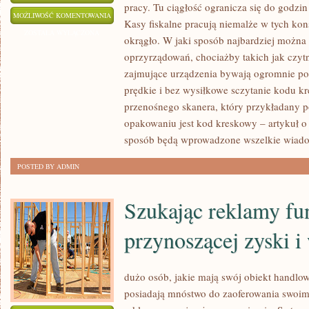
pracy. Tu ciągłość ogranicza się do godzi
PROWADZĄC
MOŻLIWOŚĆ KOMENTOWANIA
Kasy fiskalne pracują niemalże w tych ko
SKLEP
ZOSTAŁA WYŁĄCZONA
okrągło. W jaki sposób najbardziej można 
KORZYSTAMY
oprzyrządowań, chociażby takich jak czyt
Z
zajmujące urządzenia bywają ogromnie pot
WIELU
prędkie i bez wysiłkowe sczytanie kodu 
SPRZĘTÓW
przenośnego skanera, który przykładany p
opakowaniu jest kod kreskowy – artykuł o 
sposób będą wprowadzone wszelkie wiad
POSTED BY ADMIN
Szukając reklamy fu
przynoszącej zyski i
dużo osób, jakie mają swój obiekt handl
posiadają mnóstwo do zaoferowania swoim