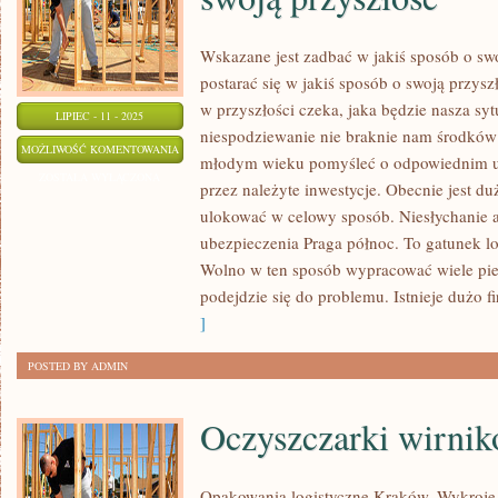
Wskazane jest zadbać w jakiś sposób o sw
postarać się w jakiś sposób o swoją przys
w przyszłości czeka, jaka będzie nasza syt
LIPIEC - 11 - 2025
niespodziewanie nie braknie nam środków 
NALEŻAŁOBY
MOŻLIWOŚĆ KOMENTOWANIA
młodym wieku pomyśleć o odpowiednim ube
ZADBAĆ
ZOSTAŁA WYŁĄCZONA
przez należyte inwestycje. Obecnie jest d
W
ulokować w celowy sposób. Niesłychanie a
JAKIŚ
ubezpieczenia Praga północ. To gatunek lo
SPOSÓB
Wolno w ten sposób wypracować wiele pien
O
podejdzie się do problemu. Istnieje dużo f
SWOJĄ
]
PRZYSZŁOŚĆ
POSTED BY ADMIN
Oczyszczarki wirni
Opakowania logistyczne Kraków, Wykroj