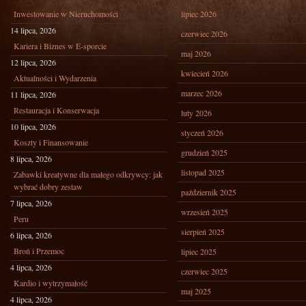
Inwestowanie w Nieruchomości
lipiec 2026
14 lipca, 2026
czerwiec 2026
Kariera i Biznes w E-sporcie
maj 2026
12 lipca, 2026
kwiecień 2026
Aktualności i Wydarzenia
marzec 2026
11 lipca, 2026
Restauracja i Konserwacja
luty 2026
10 lipca, 2026
styczeń 2026
Koszty i Finansowanie
grudzień 2025
8 lipca, 2026
listopad 2025
Zabawki kreatywne dla małego odkrywcy: jak
wybrać dobry zestaw
październik 2025
7 lipca, 2026
wrzesień 2025
Peru
sierpień 2025
6 lipca, 2026
Broń i Przemoc
lipiec 2025
4 lipca, 2026
czerwiec 2025
Kardio i wytrzymałość
maj 2025
4 lipca, 2026