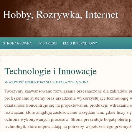
Hobby, Rozrywka, Internet
STRONA GŁÓWNA
SPIS TREŚCI
BLOG INTERNETOWY
Technologie i Innowacje
TECHNOLOGIE
MOŻLIWOŚĆ KOMENTOWANIA
ZOSTAŁA WYŁĄCZONA
I
Tworzymy zaawansowane rozwiązania przeznaczone dla zakładów pr
INNOWACJE
profesjonalne systemy oraz urządzenia wykorzystujące technologię 
działalność koncentruje się na projektowaniu, produkcji, wdrażaniu
rozwiązań, które znajdują zastosowanie wszędzie tam, gdzie liczy s
ochrona wykonywanych procesów. Strona prezentuje bogatą ofertę p
technologii, które odpowiadają na potrzeby współczesnego przemysłu