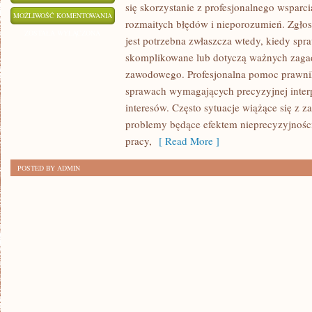
się skorzystanie z profesjonalnego wsparci
KIEDY
MOŻLIWOŚĆ KOMENTOWANIA
rozmaitych błędów i nieporozumień. Zgłosz
WARTO
ZOSTAŁA WYŁĄCZONA
jest potrzebna zwłaszcza wtedy, kiedy spra
ZWRÓCIĆ
skomplikowane lub dotyczą ważnych zaga
SIĘ
zawodowego. Profesjonalna pomoc prawni
O
sprawach wymagających precyzyjnej interpr
POMOC
interesów. Często sytuacje wiążące się z z
DO
problemy będące efektem nieprecyzyjnośc
KANCELARII
pracy,
[ Read More ]
ADWOKACKIEJ
POSTED BY ADMIN