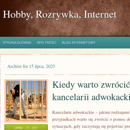
Hobby, Rozrywka, Internet
STRONA GŁÓWNA
SPIS TREŚCI
BLOG INTERNETOWY
Archive for 15 lipca, 2025
Kiedy warto zwrócić
kancelarii adwokacki
Kancelarie adwokackie – jakimi rodzajami
przypadkach warto się zwrócić o pomoc do
sytuacjach, gdy zaczynają się pojawiać pr
LIPIEC - 15 - 2025