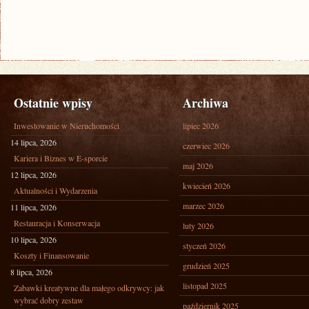
Ostatnie wpisy
Archiwa
Inwestowanie w Nieruchomości
lipiec 2026
14 lipca, 2026
czerwiec 2026
Kariera i Biznes w E-sporcie
maj 2026
12 lipca, 2026
kwiecień 2026
Aktualności i Wydarzenia
marzec 2026
11 lipca, 2026
Restauracja i Konserwacja
luty 2026
10 lipca, 2026
styczeń 2026
Koszty i Finansowanie
grudzień 2025
8 lipca, 2026
listopad 2025
Zabawki kreatywne dla małego odkrywcy: jak
wybrać dobry zestaw
październik 2025