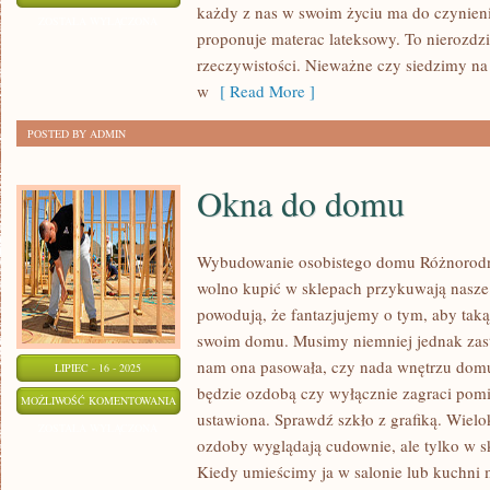
każdy z nas w swoim życiu ma do czynieni
DO
ZOSTAŁA WYŁĄCZONA
proponuje materac lateksowy. To nierozdz
OKIEN
rzeczywistości. Nieważne czy siedzimy na 
w
[ Read More ]
POSTED BY ADMIN
Okna do domu
Wybudowanie osobistego domu Różnorodne
wolno kupić w sklepach przykuwają nasze 
powodują, że fantazjujemy o tym, aby taką
swoim domu. Musimy niemniej jednak zast
nam ona pasowała, czy nada wnętrzu domu
LIPIEC - 16 - 2025
będzie ozdobą czy wyłącznie zagraci pomi
OKNA
MOŻLIWOŚĆ KOMENTOWANIA
ustawiona. Sprawdź szkło z grafiką. Wielok
DO
ZOSTAŁA WYŁĄCZONA
ozdoby wyglądają cudownie, ale tylko w sk
DOMU
Kiedy umieścimy ja w salonie lub kuchni 