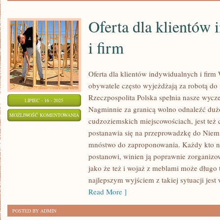
Oferta dla klientów
i firm
Oferta dla klientów indywidualnych i fir
obywatele często wyjeżdżają za robotą do
Rzeczpospolita Polska spełnia nasze wycz
LIPIEC - 16 - 2025
Nagminnie za granicą wolno odnaleźć dużo
OFERTA
MOŻLIWOŚĆ KOMENTOWANIA
cudzoziemskich miejscowościach, jest też 
DLA
ZOSTAŁA WYŁĄCZONA
postanawia się na przeprowadzkę do Niemi
KLIENTÓW
mnóstwo do zaproponowania. Każdy kto na
INDYWIDUALNYCH
postanowi, winien ją poprawnie zorganizow
I
jako że też i wojaż z meblami może długo 
FIRM
najlepszym wyjściem z takiej sytuacji jes
Read More ]
POSTED BY ADMIN