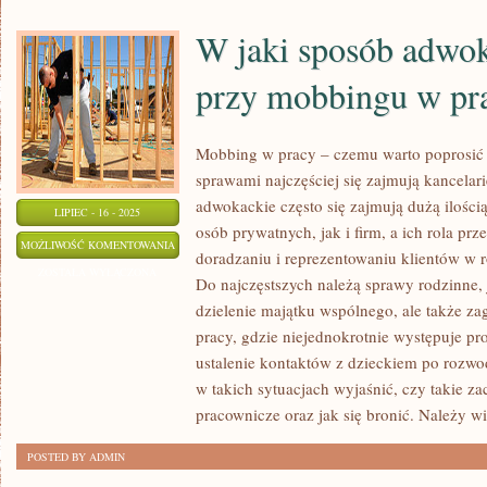
W jaki sposób adwo
przy mobbingu w pr
Mobbing w pracy – czemu warto poprosić
sprawami najczęściej się zajmują kancelar
adwokackie często się zajmują dużą ilości
LIPIEC - 16 - 2025
osób prywatnych, jak i firm, a ich rola pr
W
MOŻLIWOŚĆ KOMENTOWANIA
doradzaniu i reprezentowaniu klientów w 
JAKI
ZOSTAŁA WYŁĄCZONA
Do najczęstszych należą sprawy rodzinne,
SPOSÓB
dzielenie majątku wspólnego, ale także za
ADWOKAT
pracy, gdzie niejednokrotnie występuje p
POMOŻE
ustalenie kontaktów z dzieckiem po rozw
PRZY
w takich sytuacjach wyjaśnić, czy takie z
MOBBINGU
pracownicze oraz jak się bronić. Należy w
W
POSTED BY ADMIN
PRACY