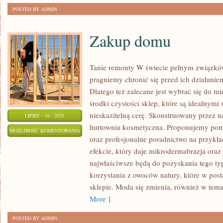
POSTED BY ADMIN
Zakup domu
Tanie remonty W świecie pełnym związkó
pragniemy chronić się przed ich działanie
Dlatego też zalecane jest wybrać się do mi
środki czystości sklep, które są idealnymi
nieskazitelną cerę. Skonstruowany przez 
LIPIEC - 16 - 2025
hurtownia kosmetyczna. Proponujemy pom
ZAKUP
MOŻLIWOŚĆ KOMENTOWANIA
oraz profesjonalne poradnictwo na przykł
DOMU
ZOSTAŁA WYŁĄCZONA
efekcie, który daje mikrodermabrazja ora
najwłaściwsze będą do pozyskania tego t
korzystania z owoców natury, które w pos
sklepie. Moda się zmienia, również w te
More ]
POSTED BY ADMIN