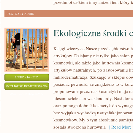
przedmiot całkiem inny aniżeli ten, który t
POSTED BY ADMIN
Ekologiczne środki c
Księgi wieczyste Nasze przedsiębiorstwo h
artykułów. Działamy nie tylko jako salon
kosmetyki, ale także jako hurtownia kosm
artykułów naturalnych, po zastosowaniu 
mikrodermabrazja. Szukając w sklepie do
LIPIEC - 16 - 2025
posiadać pewność, że znajdziesz to w korz
EKOLOGICZNE
MOŻLIWOŚĆ KOMENTOWANIA
proponowane przez nas kosmetyki mają najl
ŚRODKI
ZOSTAŁA WYŁĄCZONA
niesamowicie surowe standardy. Nasi dora
CZYSTOŚCI
oraz pomogą dobrać kosmetyk do wymagań 
bez wyjątku wychodzą usatysfakcjonowani.
kosmetyków. My o tym absolutnie pamięta
została stworzona hurtownia
[ Read More 