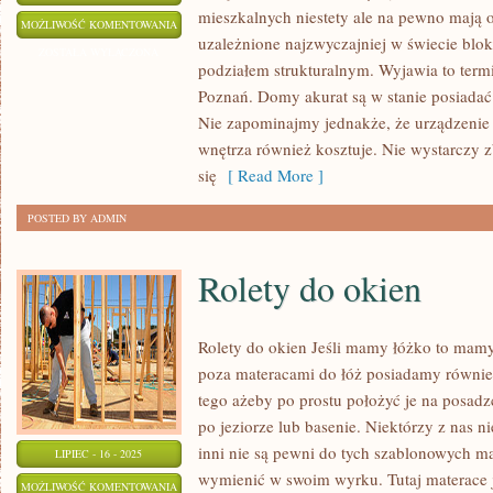
mieszkalnych niestety ale na pewno mają o
KOŁDRY
MOŻLIWOŚĆ KOMENTOWANIA
uzależnione najzwyczajniej w świecie blo
DO
ZOSTAŁA WYŁĄCZONA
podziałem strukturalnym. Wyjawia to term
DOMU
Poznań. Domy akurat są w stanie posiadać 
Nie zapominajmy jednakże, że urządzenie 
wnętrza również kosztuje. Nie wystarczy 
się
[ Read More ]
POSTED BY ADMIN
Rolety do okien
Rolety do okien Jeśli mamy łóżko to mamy 
poza materacami do łóż posiadamy również
tego ażeby po prostu położyć je na posadz
po jeziorze lub basenie. Niektórzy z nas 
inni nie są pewni do tych szablonowych ma
LIPIEC - 16 - 2025
wymienić w swoim wyrku. Tutaj materace j
ROLETY
MOŻLIWOŚĆ KOMENTOWANIA