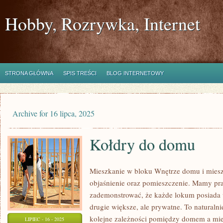
Hobby, Rozrywka, Internet
STRONA GŁÓWNA
SPIS TREŚCI
BLOG INTERNETOWY
Archive for 16 lipca, 2025
Kołdry do domu
Mieszkanie w bloku Wnętrze domu i mieszk
objaśnienie oraz pomieszczenie. Mamy pra
zademonstrować, że każde lokum posiada 
drugie większe, ale prywatne. To naturaln
kolejne zależności pomiędzy domem a mi
LIPIEC - 16 - 2025