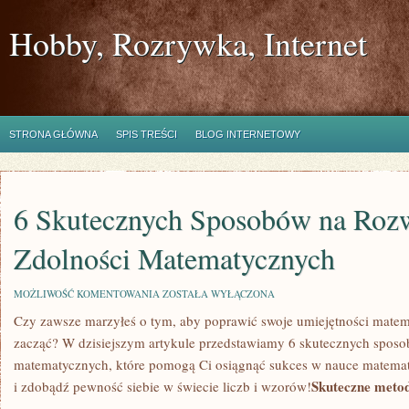
Hobby, Rozrywka, Internet
STRONA GŁÓWNA
SPIS TREŚCI
BLOG INTERNETOWY
6 Skutecznych Sposobów na Rozw
Zdolności Matematycznych
6
MOŻLIWOŚĆ KOMENTOWANIA
ZOSTAŁA WYŁĄCZONA
SKUTECZNYCH
Czy zawsze marzyłeś⁤ o tym, aby poprawić swoje umiejętności matem
SPOSOBÓW
NA
zacząć? W dzisiejszym artykule⁣ przedstawiamy 6 skutecznych sposo
ROZWIJANIE
ZDOLNOŚCI
matematycznych, które pomogą Ci osiągnąć sukces w ⁤nauce matemat
MATEMATYCZNYCH
Skuteczne metod
i zdobądź pewność siebie w świecie liczb i wzorów!