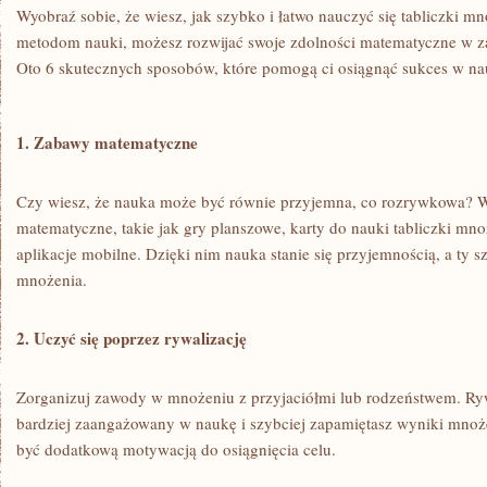
Wyobraź sobie, ‍że wiesz,⁢ jak szybko i łatwo nauczyć ​się ‍tabliczki
metodom nauki, możesz rozwijać swoje zdolności⁢ matematyczne w z
Oto 6 skutecznych sposobów, które pomogą ci osiągnąć sukces w nau
1. Zabawy matematyczne
Czy ​wiesz, że nauka może być równie⁢ przyjemna, co rozrywkowa? 
matematyczne, takie jak gry planszowe, karty do ​nauki tabliczki⁢ mno
aplikacje⁤ mobilne. Dzięki​ nim nauka⁢ stanie się⁤ przyjemnością, a ty⁢ 
mnożenia.
2. ⁤Uczyć się poprzez rywalizację
Zorganizuj zawody w mnożeniu ‌z przyjaciółmi lub rodzeństwem. Ryw
⁢bardziej zaangażowany w naukę i szybciej zapamiętasz wyniki mnoże
być dodatkową motywacją do osiągnięcia‍ celu.