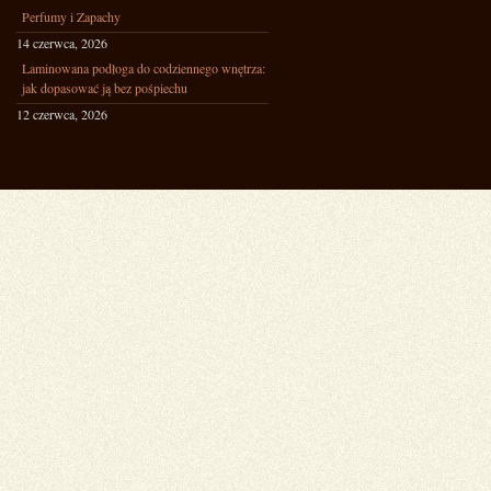
Perfumy i Zapachy
14 czerwca, 2026
Laminowana podłoga do codziennego wnętrza:
jak dopasować ją bez pośpiechu
12 czerwca, 2026