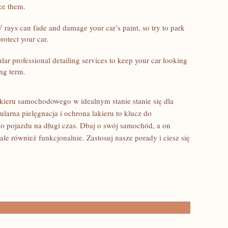
ice them.
⁣rays can fade​ and damage your car’s paint,​ so⁤ try to park
rotect your car.
ar professional detailing services to keep your car looking
ng ⁤term.
eru samochodowego w ⁣idealnym stanie stanie się dla
egularna pielęgnacja i ochrona lakieru to klucz do
pojazdu na⁣ długi czas. Dbaj ‌o swój samochód, a on
ale również funkcjonalnie. Zastosuj nasze porady i ciesz się