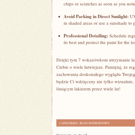
chips or scratches ‌as soon as you not
Avoid Parking​ in ⁢Direct Sunlight:
UV 
in shaded‍ areas or use a sunshade to p
Professional⁣ Detailing:
Schedule regul
its best and protect the paint for the⁤ lo
Dzięki tym 7 wskazówkom utrzymanie laki
⁣Ciebie o wiele łatwiejsze. Pamiętaj, że r
zachowania doskonałego wyglądu Twojego 
będzie Ci wdzięczny nie tylko wizualnie, 
lśniącym ⁢lakierem przez wiele lat!
CATEGORIES:
BLOG INTERNETOWY