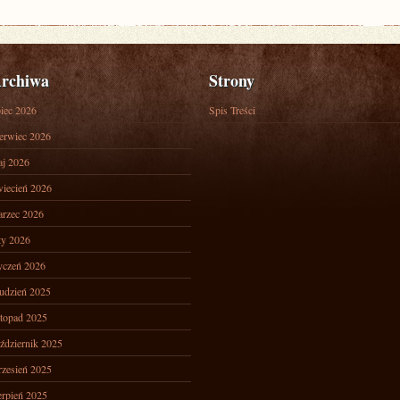
rchiwa
Strony
piec 2026
Spis Treści
erwiec 2026
j 2026
iecień 2026
rzec 2026
ty 2026
yczeń 2026
udzień 2025
stopad 2025
ździernik 2025
zesień 2025
erpień 2025