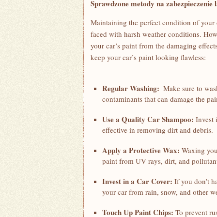
Sprawdzone metody na ⁣zabezpieczenie 
Maintaining the⁤ perfect condition of⁣ your 
faced with harsh weather conditions. How
your car’s paint from the damaging effects
keep​ your car’s paint looking flawless:
Regular Washing:
‍ Make sure to wash
contaminants that can damage the pai
Use a⁢ Quality Car Shampoo:
Invest 
effective in removing dirt and debris.
Apply‍ a Protective Wax:
‍Waxing ‌your
paint from ‌UV rays, dirt, and pollutan
Invest in a Car Cover:
If you don’t ha
your car from rain, snow,‍ and other we
Touch Up Paint Chips:
To prevent rus