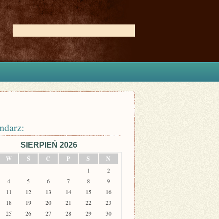
ndarz:
SIERPIEŃ 2026
W
Ś
C
P
S
N
1
2
4
5
6
7
8
9
11
12
13
14
15
16
18
19
20
21
22
23
25
26
27
28
29
30