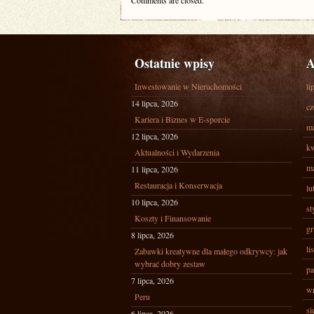
Comments are closed.
Ostatnie wpisy
A
Inwestowanie w Nieruchomości
li
14 lipca, 2026
cz
Kariera i Biznes w E-sporcie
ma
12 lipca, 2026
kw
Aktualności i Wydarzenia
ma
11 lipca, 2026
Restauracja i Konserwacja
lu
10 lipca, 2026
st
Koszty i Finansowanie
gr
8 lipca, 2026
li
Zabawki kreatywne dla małego odkrywcy: jak
wybrać dobry zestaw
pa
7 lipca, 2026
wr
Peru
si
6 lipca, 2026