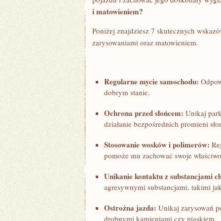
i matowieniem?
Poniżej znajdziesz 7 skutecznych wskazó
zarysowaniami ⁣oraz matowieniem.
Regularne mycie samochodu:
Odpowie
dobrym stanie.
Ochrona przed słońcem:
Unikaj park
działanie bezpośrednich promieni ⁣sł
Stosowanie⁢ wosków i polimerów:
⁤Re
pomoże mu ​zachować swoje właściwoś
Unikanie kontaktu z substancjami 
agresywnymi substancjami, takimi jak
Ostrożna jazda:
Unikaj zarysowań pop
drobnymi kamieniami czy piaskiem.