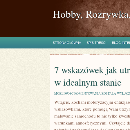
Hobby, Rozrywka,
STRONA GŁÓWNA
SPIS TREŚCI
BLOG INT
7 wskazówek jak ut
w idealnym stanie
7
MOŻLIWOŚĆ KOMENTOWANIA
ZOSTAŁA WYŁĄC
WSKAZÓWEK
Witajcie, kochani motoryzacyjni entuzjaś
JAK
UTRZYMAĆ
wskazówkami, które pomogą Wam utrzyma
LAKIER
SAMOCHODOWY
malowanie samochodu to nie tylko kwesti
W
warunkami atmosferycznymi. Czytajcie dal
IDEALNYM
STANIE
pojazdu ‍i zachować jego doskonały ‍wyglą