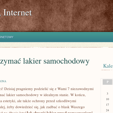
 Internet
ERNETOWY
rzymać lakier samochodowy
Kale
ZONA
P
ci! Dzisiaj ⁤pragniemy podzielić się z Wami 7 niezawodnymi‌
3
ć lakier ⁣samochodowy w ‍idealnym stanie. W końcu,
10
a estetyki, ale także ochrony przed szkodliwymi
17
ej,‌ żeby dowiedzieć się, jak zadbać o blask Waszego
24
Jak chronić lakier ‌przed zarysowaniami
d na długie lata!