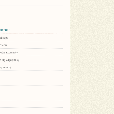
ama:
ina.pl
 teraz
pełne szczegóły
się więcej tutaj
aj więcej