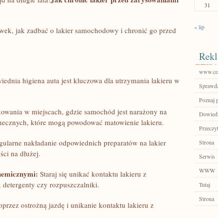
31
« lip
wek, jak zadbać ‌o lakier samochodowy i chronić go przed
Rekl
www.col
dnia higiena⁣ auta jest⁤ kluczowa dla utrzymania⁤ lakieru ⁤w
Sprawdź
Poznaj 
owania ⁤w miejscach, gdzie samochód jest narażony na
Dowiedz 
onecznych, które mogą⁤ powodować⁢ matowienie lakieru.
Przeczyt
gularne nakładanie odpowiednich preparatów na lakier
Strona
ci na dłużej.
Serwis
WWW
chemicznymi:
Staraj się unikać kontaktu lakieru z
 detergenty czy rozpuszczalniki.
Tutaj
Strona
rzez ostrożną jazdę i unikanie kontaktu lakieru z