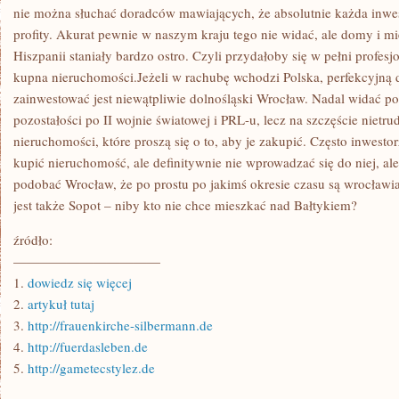
WŁAŚNIE
nie można słuchać doradców mawiających, że absolutnie każda inwe
DOM?
profity. Akurat pewnie w naszym kraju tego nie widać, ale domy i mie
Hiszpanii staniały bardzo ostro. Czyli przydałoby się w pełni profes
kupna nieruchomości.Jeżeli w rachubę wchodzi Polska, perfekcyjną 
zainwestować jest niewątpliwie dolnośląski Wrocław. Nadal widać 
pozostałości po II wojnie światowej i PRL-u, lecz na szczęście nietr
nieruchomości, które proszą się o to, aby je zakupić. Często inwesto
kupić nieruchomość, ale definitywnie nie wprowadzać się do niej, al
podobać Wrocław, że po prostu po jakimś okresie czasu są wrocła
jest także Sopot – niby kto nie chce mieszkać nad Bałtykiem?
źródło:
———————————
1.
dowiedz się więcej
2.
artykuł tutaj
3.
http://frauenkirche-silbermann.de
4.
http://fuerdasleben.de
5.
http://gametecstylez.de