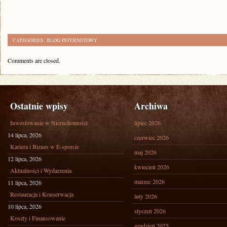
CATEGORIES:
BLOG INTERNETOWY
Comments are closed.
Ostatnie wpisy
Archiwa
Inwestowanie w Nieruchomości
lipiec 2026
14 lipca, 2026
czerwiec 2026
Kariera i Biznes w E-sporcie
maj 2026
12 lipca, 2026
kwiecień 2026
Aktualności i Wydarzenia
marzec 2026
11 lipca, 2026
Restauracja i Konserwacja
luty 2026
10 lipca, 2026
styczeń 2026
Koszty i Finansowanie
grudzień 2025