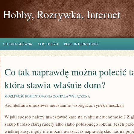
Hobby, Rozrywka, Internet
STRONA GŁÓWNA
SPIS TREŚCI
BLOG INTERNETOWY
Co tak naprawdę można polecić ta
która stawia właśnie dom?
CO
MOŻLIWOŚĆ KOMENTOWANIA
ZOSTAŁA WYŁĄCZONA
TAK
Architektura umożliwia nieustannie wzbogacać rynek mieszkań
NAPRAWDĘ
MOŻNA
POLECIĆ
W jaki sposób należy inwestować kasę na rynku nieruchomości? Z g
TAKIEJ
OSOBIE,
zakup bardzo starej rudery albo słabo położonego lokum. Jeżeli przec
KTÓRA
wielkiej kasy, nigdy nie można uważać, iż naprawdę stać nas na pope
STAWIA