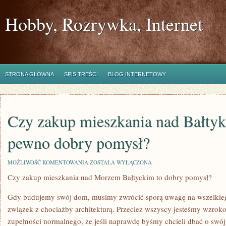
Hobby, Rozrywka, Internet
STRONA GŁÓWNA
SPIS TREŚCI
BLOG INTERNETOWY
Czy zakup mieszkania nad Bałtyk
pewno dobry pomysł?
CZY
MOŻLIWOŚĆ KOMENTOWANIA
ZOSTAŁA WYŁĄCZONA
ZAKUP
Czy zakup mieszkania nad Morzem Bałtyckim to dobry pomysł?
MIESZKANIA
NAD
BAŁTYKIEM
Gdy budujemy swój dom, musimy zwrócić sporą uwagę na wszelkieg
TO
ABY
związek z chociażby architekturą. Przecież wszyscy jesteśmy wzrok
NA
zupełności normalnego, że jeśli naprawdę byśmy chcieli dbać o swó
PEWNO