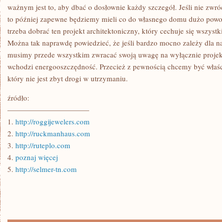
DOBRY
ważnym jest to, aby dbać o dosłownie każdy szczegół. Jeśli nie zwr
POMYSŁ?
to później zapewne będziemy mieli co do własnego domu dużo powo
trzeba dobrać ten projekt architektoniczny, który cechuje się wszystk
Można tak naprawdę powiedzieć, że jeśli bardzo mocno zależy dla n
musimy przede wszystkim zwracać swoją uwagę na wyłącznie projekty,
wchodzi energooszczędność. Przecież z pewnością chcemy być właśc
który nie jest zbyt drogi w utrzymaniu.
źródło:
———————————
1.
http://roggijewelers.com
2.
http://ruckmanhaus.com
3.
http://ruteplo.com
4.
poznaj więcej
5.
http://selmer-tn.com