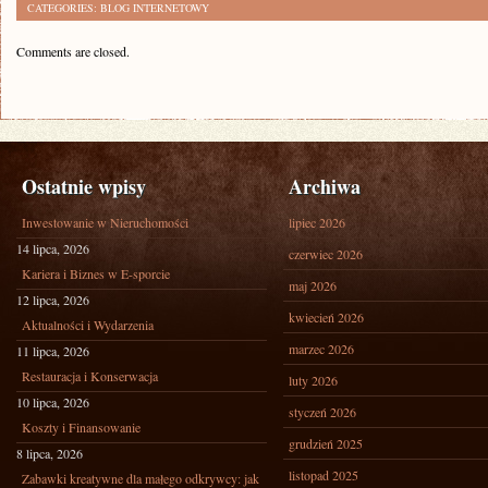
CATEGORIES:
BLOG INTERNETOWY
Comments are closed.
Ostatnie wpisy
Archiwa
Inwestowanie w Nieruchomości
lipiec 2026
14 lipca, 2026
czerwiec 2026
Kariera i Biznes w E-sporcie
maj 2026
12 lipca, 2026
kwiecień 2026
Aktualności i Wydarzenia
marzec 2026
11 lipca, 2026
Restauracja i Konserwacja
luty 2026
10 lipca, 2026
styczeń 2026
Koszty i Finansowanie
grudzień 2025
8 lipca, 2026
listopad 2025
Zabawki kreatywne dla małego odkrywcy: jak