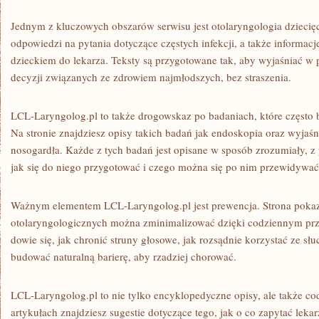
Jednym z kluczowych obszarów serwisu jest otolaryngologia dziecię
odpowiedzi na pytania dotyczące częstych infekcji, a także informacj
dzieckiem do lekarza. Teksty są przygotowane tak, aby wyjaśniać 
decyzji związanych ze zdrowiem najmłodszych, bez straszenia.
LCL-Laryngolog.pl to także drogowskaz po badaniach, które często 
Na stronie znajdziesz opisy takich badań jak endoskopia oraz wyjaś
nosogardła. Każde z tych badań jest opisane w sposób zrozumiały, z
jak się do niego przygotować i czego można się po nim przewidywać
Ważnym elementem LCL-Laryngolog.pl jest prewencja. Strona pokaz
otolaryngologicznych można zminimalizować dzięki codziennym p
dowie się, jak chronić struny głosowe, jak rozsądnie korzystać ze sł
budować naturalną barierę, aby rzadziej chorować.
LCL-Laryngolog.pl to nie tylko encyklopedyczne opisy, ale także 
artykułach znajdziesz sugestie dotyczące tego, jak o co zapytać leka