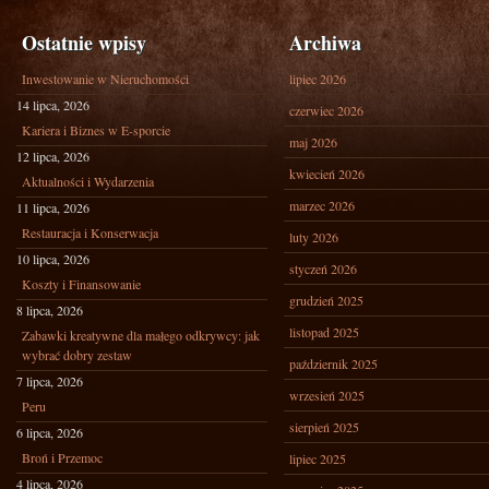
Ostatnie wpisy
Archiwa
Inwestowanie w Nieruchomości
lipiec 2026
14 lipca, 2026
czerwiec 2026
Kariera i Biznes w E-sporcie
maj 2026
12 lipca, 2026
kwiecień 2026
Aktualności i Wydarzenia
marzec 2026
11 lipca, 2026
Restauracja i Konserwacja
luty 2026
10 lipca, 2026
styczeń 2026
Koszty i Finansowanie
grudzień 2025
8 lipca, 2026
listopad 2025
Zabawki kreatywne dla małego odkrywcy: jak
wybrać dobry zestaw
październik 2025
7 lipca, 2026
wrzesień 2025
Peru
sierpień 2025
6 lipca, 2026
Broń i Przemoc
lipiec 2025
4 lipca, 2026