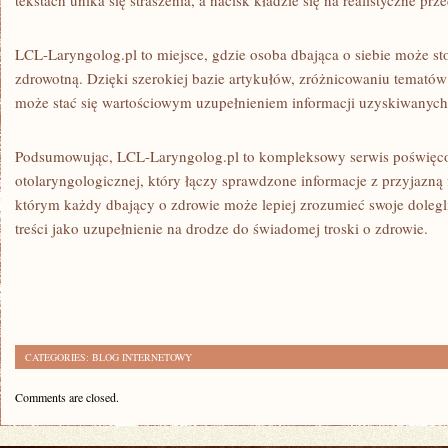
tekstach unika się straszenia, a nacisk kładzie się na realistyczne prz
LCL-Laryngolog.pl to miejsce, gdzie osoba dbająca o siebie może s
zdrowotną. Dzięki szerokiej bazie artykułów, zróżnicowaniu tematów
może stać się wartościowym uzupełnieniem informacji uzyskiwanych 
Podsumowując, LCL-Laryngolog.pl to kompleksowy serwis poświęc
otolaryngologicznej, który łączy sprawdzone informacje z przyjazną f
którym każdy dbający o zdrowie może lepiej zrozumieć swoje dolegl
treści jako uzupełnienie na drodze do świadomej troski o zdrowie.
CATEGORIES:
BLOG INTERNETOWY
Comments are closed.