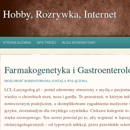
Hobby, Rozrywka, Internet
STRONA GŁÓWNA
SPIS TREŚCI
BLOG INTERNETOWY
Farmakogenetyka i Gastroenterol
FARMAKOGENETYKA
MOŻLIWOŚĆ KOMENTOWANIA
ZOSTAŁA WYŁĄCZONA
I
LCL-Laryngolog.pl – portal zdrowotny stworzony z myślą o pacjenta
GASTROENTEROLOGIA
wiedzy o chorobach uszu, nosa i gardła. To przestrzeń, w którym inf
nowoczesnym podejściem, a skomplikowane zagadnienia medyczne 
języku, zrozumiałym dla zwykłego czytelnika. Ciekawe kategorie to
wieku rozwojowego. Ten serwis powstał po to, aby wspierać w lep
otolaryngologicznych – od typowych infekcji, przez przewlekłe scho