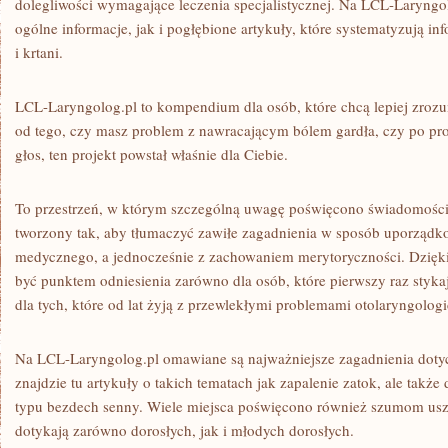
dolegliwości wymagające leczenia specjalistycznej. Na LCL-Laryngo
ogólne informacje, jak i pogłębione artykuły, które systematyzują in
i krtani.
LCL-Laryngolog.pl to kompendium dla osób, które chcą lepiej zrozu
od tego, czy masz problem z nawracającym bólem gardła, czy po pro
głos, ten projekt powstał właśnie dla Ciebie.
To przestrzeń, w którym szczególną uwagę poświęcono świadomości 
tworzony tak, aby tłumaczyć zawiłe zagadnienia w sposób uporząd
medycznego, a jednocześnie z zachowaniem merytoryczności. Dzię
być punktem odniesienia zarówno dla osób, które pierwszy raz stykają
dla tych, które od lat żyją z przewlekłymi problemami otolaryngolog
Na LCL-Laryngolog.pl omawiane są najważniejsze zagadnienia doty
znajdzie tu artykuły o takich tematach jak zapalenie zatok, ale ta
typu bezdech senny. Wiele miejsca poświęcono również szumom uszn
dotykają zarówno dorosłych, jak i młodych dorosłych.