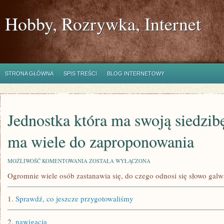
Hobby, Rozrywka, Internet
STRONA GŁÓWNA
SPIS TREŚCI
BLOG INTERNETOWY
Jednostka która ma swoją siedzib
ma wiele do zaproponowania
JEDNOSTKA
MOŻLIWOŚĆ KOMENTOWANIA
ZOSTAŁA WYŁĄCZONA
KTÓRA
Ogromnie wiele osób zastanawia się, do czego odnosi się słowo galw
MA
SWOJĄ
SIEDZIBĘ
1.
Sprawdź, co jeszcze przygotowaliśmy
W
KIELCACH,
MA
2.
nawigacja
WIELE