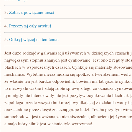
DO
ZAPROPONOWANIA
3.
Zobacz powiązane treści
4.
Przeczytaj cały artykuł
5.
Odkryj więcej na ten temat
Jest dużo rodzajów galwanizacji używanych w dzisiejszych czasach 
największym stopniu znanych jest cynkowanie. Jest ono z reguły st
blachach w współczesnych czasach. Cynkuje się materiały stosowan
mechanice. Wybitnie nieraz można się spotkać z twierdzeniem wiel
że właśnie ten jest bardzo odpowiedni, bowiem ma fabrycznie cynkow
to niezwykle ważne i zdają sobie sprawę z tego co oznacza cynkowan
tym nigdy nie interesowały nie jest pozytyw ocynkowania blach tak 
zapobiega przede wszystkim korozji wynikającej z działania wody i po
oraz cenione przez dosyć znaczną grupę ludzi. Trzeba przy tym wtrą
samochodowa jest uważana za niezniszczalną, albowiem jej żywotność
a mało który silnik jest w stanie tyle wytrzymać.