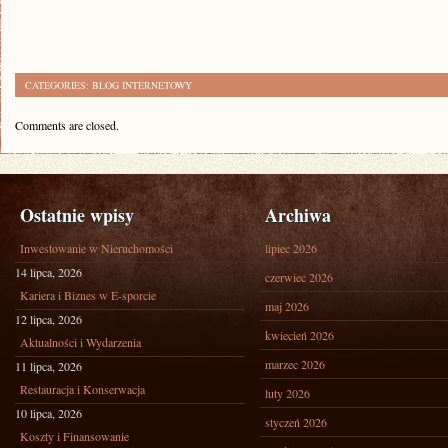
CATEGORIES:
BLOG INTERNETOWY
Comments are closed.
Ostatnie wpisy
Archiwa
Inwestowanie w Nieruchomości
lipiec 2026
14 lipca, 2026
czerwiec 2026
Kariera i Biznes w E-sporcie
maj 2026
12 lipca, 2026
kwiecień 2026
Aktualności i Wydarzenia
marzec 2026
11 lipca, 2026
Restauracja i Konserwacja
luty 2026
10 lipca, 2026
styczeń 2026
Koszty i Finansowanie