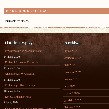
CATEGORIES:
BLOG INTERNETOWY
Comments are closed.
Ostatnie wpisy
Archiwa
Inwestowanie w Nieruchomości
lipiec 2026
14 lipca, 2026
czerwiec 2026
Kariera i Biznes w E-sporcie
maj 2026
12 lipca, 2026
kwiecień 2026
Aktualności i Wydarzenia
marzec 2026
11 lipca, 2026
Restauracja i Konserwacja
luty 2026
10 lipca, 2026
styczeń 2026
Koszty i Finansowanie
grudzień 2025
8 lipca, 2026
listopad 2025
Zabawki kreatywne dla małego odkrywcy: jak