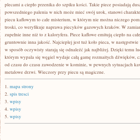
MIESZKANIA
plecami a ciepło przenika do szpiku kości. Takie piece posiadają d
powszedniego palenia w nich może mieć swój urok, stanowi charakte
piecu kaflowym to całe misterium, w którym nie można niczego pomin
troski, co weryfikuje naprawa piecyków gazowych kraków. W zamian
zupełnie inne niż to z kaloryfera. Piece kaflowe emitują ciepło na cał
gruntownie inna jakość. Najcieplej jest tuż koło pieca, w następstw
w sposób oczywisty starają się odnaleźć jak najbliżej. Dzięki temu ludz
którym wypala się węgiel wydaje całą gamę rozmaitych dźwięków, cz
od czasu do czasu zawodzenie w kominie, w pewnych sytuacjach ka
metalowe drzwi. Wieczory przy piecu są magiczne.
1.
mapa strony
2.
spis tresci
3.
wpisy
4.
wpisy
5.
wpisy