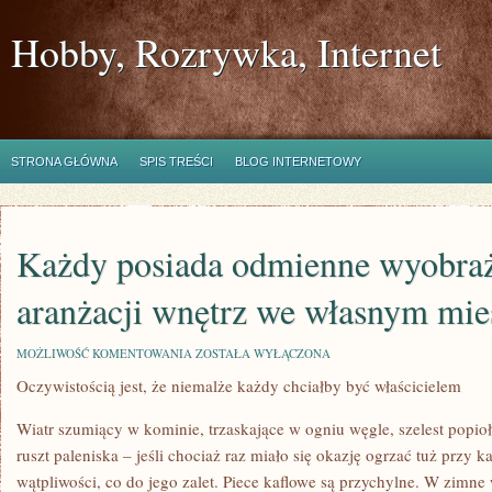
Hobby, Rozrywka, Internet
STRONA GŁÓWNA
SPIS TREŚCI
BLOG INTERNETOWY
Każdy posiada odmienne wyobraż
aranżacji wnętrz we własnym mie
KAŻDY
MOŻLIWOŚĆ KOMENTOWANIA
ZOSTAŁA WYŁĄCZONA
POSIADA
Oczywistością jest, że niemalże każdy chciałby być właścicielem
ODMIENNE
WYOBRAŻENIE
DOTYCZĄCE
Wiatr szumiący w kominie, trzaskające w ogniu węgle, szelest popio
ARANŻACJI
WNĘTRZ
ruszt paleniska – jeśli chociaż raz miało się okazję ogrzać tuż przy 
WE
wątpliwości, co do jego zalet. Piece kaflowe są przychylne. W zimne
WŁASNYM