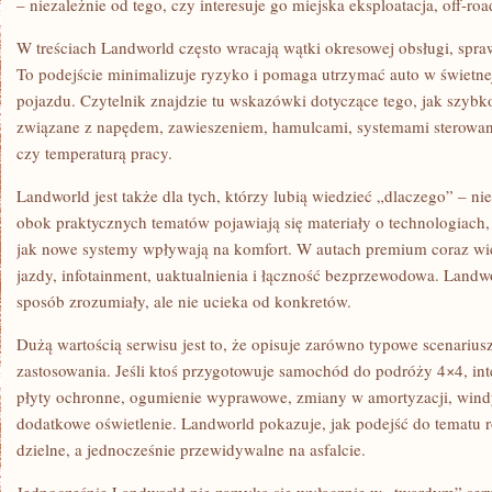
– niezależnie od tego, czy interesuje go miejska eksploatacja, off-road
W treściach Landworld często wracają wątki okresowej obsługi, spraw
To podejście minimalizuje ryzyko i pomaga utrzymać auto w świetnej
pojazdu. Czytelnik znajdzie tu wskazówki dotyczące tego, jak szyb
związane z napędem, zawieszeniem, hamulcami, systemami sterowan
czy temperaturą pracy.
Landworld jest także dla tych, którzy lubią wiedzieć „dlaczego” – nie
obok praktycznych tematów pojawiają się materiały o technologiach,
jak nowe systemy wpływają na komfort. W autach premium coraz wię
jazdy, infotainment, uaktualnienia i łączność bezprzewodowa. Landw
sposób zrozumiały, ale nie ucieka od konkretów.
Dużą wartością serwisu jest to, że opisuje zarówno typowe scenariusze
zastosowania. Jeśli ktoś przygotowuje samochód do podróży 4×4, int
płyty ochronne, ogumienie wyprawowe, zmiany w amortyzacji, wind
dodatkowe oświetlenie. Landworld pokazuje, jak podejść do tematu ro
dzielne, a jednocześnie przewidywalne na asfalcie.