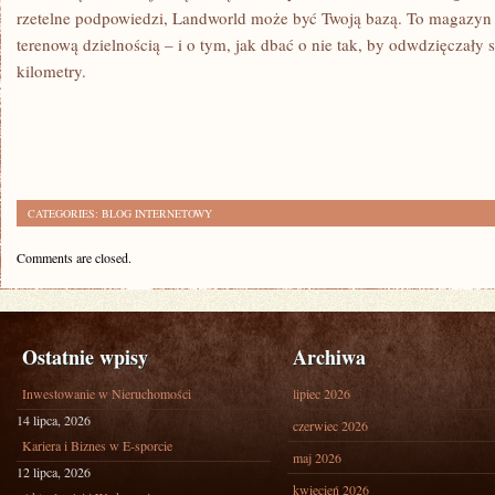
rzetelne podpowiedzi, Landworld może być Twoją bazą. To magazyn o 
terenową dzielnością – i o tym, jak dbać o nie tak, by odwdzięczały 
kilometry.
CATEGORIES:
BLOG INTERNETOWY
Comments are closed.
Ostatnie wpisy
Archiwa
Inwestowanie w Nieruchomości
lipiec 2026
14 lipca, 2026
czerwiec 2026
Kariera i Biznes w E-sporcie
maj 2026
12 lipca, 2026
kwiecień 2026