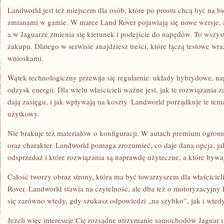
Landworld jest też miejscem dla osób, które po prostu chcą być na bi
zmianami w gamie. W marce Land Rover pojawiają się nowe wersje, a
a w Jaguarze zmienia się kierunek i podejście do napędów. To wszy
zakupu. Dlatego w serwisie znajdziesz treści, które łączą testowe wr
wnioskami.
Wątek technologiczny przewija się regularnie: układy hybrydowe, nap
odzysk energii. Dla wielu właścicieli ważne jest, jak te rozwiązania za
dają zasięgu, i jak wpływają na koszty. Landworld porządkuje te tem
użytkowy.
Nie brakuje też materiałów o konfiguracji. W autach premium ogromn
oraz charakter. Landworld pomaga zrozumieć, co daje dana opcja, j
odsprzedaż i które rozwiązania są naprawdę użyteczne, a które bywaj
Całość tworzy obraz strony, która ma być towarzyszem dla właścicie
Rover. Landworld stawia na czytelność, ale dba też o motoryzacyjny
się zarówno wtedy, gdy szukasz odpowiedzi „na szybko”, jak i wtedy
Jeżeli więc interesuje Cię rozsądne utrzymanie samochodów Jaguar i