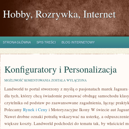
Hobby, Rozrywka, Internet
STRONA GŁÓWNA
SPIS TREŚCI
BLOG INTERNETOWY
Konfiguratory i Personalizacja
KONFIGURATORY
MOŻLIWOŚĆ KOMENTOWANIA
ZOSTAŁA WYŁĄCZONA
I
Landworld to portal stworzony z myślą o pasjonatach marek Jaguara 
PERSONALIZACJA
dla tych, którzy chcą świadomie poznawać obsługę samochodu klasy
czytelnika od podstaw po zaawansowane zagadnienia, łącząc praktykę
Polecamy
Rynek i Ceny
i Motoryzacyjne Ikony W świecie aut Jaguar 
Nawet drobne oznaki potrafią wskazywać na usterkę, a odpuszczenie
większe koszty. Landworld podchodzi do tematu tak, by właściciel 