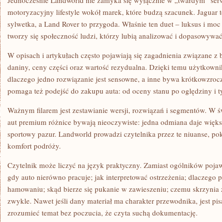
Jednocześnie Landworld nie zamyka się wyłącznie w „twardym” serw
motoryzacyjny lifestyle wokół marek, które budzą szacunek. Jaguar 
sylwetka, a Land Rover to przygoda. Właśnie ten duet – luksus i moc
tworzy się społeczność ludzi, którzy lubią analizować i dopasowywać
W opisach i artykułach często pojawiają się zagadnienia związane z 
daniny, ceny części oraz wartość rezydualna. Dzięki temu użytkowni
dlaczego jedno rozwiązanie jest sensowne, a inne bywa krótkowzr
pomaga też podejść do zakupu auta: od oceny stanu po oględziny i 
Ważnym filarem jest zestawianie wersji, rozwiązań i segmentów. W 
aut premium różnice bywają nieoczywiste: jedna odmiana daje więks
sportowy pazur. Landworld prowadzi czytelnika przez te niuanse, po
komfort podróży.
Czytelnik może liczyć na język praktyczny. Zamiast ogólników pojawi
gdy auto nierówno pracuje; jak interpretować ostrzeżenia; dlaczego p
hamowaniu; skąd bierze się pukanie w zawieszeniu; czemu skrzynia z
zwykle. Nawet jeśli dany materiał ma charakter przewodnika, jest p
zrozumieć temat bez poczucia, że czyta suchą dokumentację.