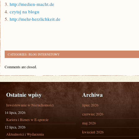
3.
http://medien-macht.de
4.
czytaj na blogu
5.
http://mehr-herzlichkeit.de
CATEGORIES:
BLOG INTERNETOWY
Comments are closed.
Ostatnie wpisy
Archiwa
Inwestowanie w Nieruchomości
lipiec 2026
14 lipca, 2026
czerwiec 2026
Kariera i Biznes w E-sporcie
maj 2026
12 lipca, 2026
kwiecień 2026
Aktualności i Wydarzenia