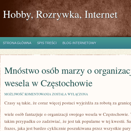
Hobby, Rozrywka, Internet
STRONA GŁÓWNA
SPIS TREŚCI
BLOG INTERNETOWY
Mnóstwo osób marzy o organizac
wesela w Częstochowie
MNÓSTWO
MOŻLIWOŚĆ KOMENTOWANIA
ZOSTAŁA WYŁĄCZONA
OSÓB
Czasy są takie, że coraz więcej postaci wyjeżdża za robotą za granic
MARZY
O
ORGANIZACJI
wiele osób fantazjuje o organizacji swojego wesela w Częstochowie. 
SWOJEGO
WESELA
takim przypadku co zadziwiać, że jest tak popularne w tej kwestii. S
W
frazes, jaka jest bardzo cyklicznie poszukiwana przez wszystkie par
CZĘSTOCHOWIE