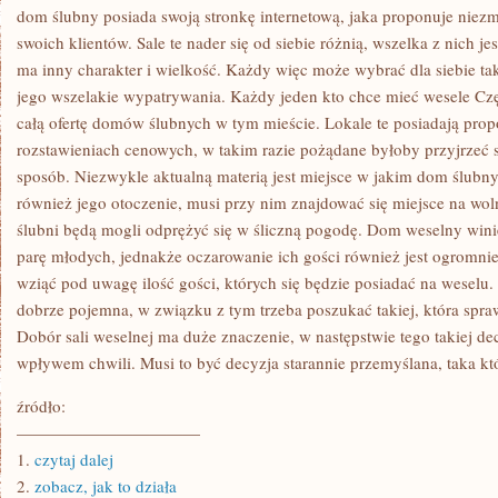
dom ślubny posiada swoją stronkę internetową, jaka proponuje niezm
swoich klientów. Sale te nader się od siebie różnią, wszelka z nich j
ma inny charakter i wielkość. Każdy więc może wybrać dla siebie tak
jego wszelakie wypatrywania. Każdy jeden kto chce mieć wesele Cz
całą ofertę domów ślubnych w tym mieście. Lokale te posiadają pro
rozstawieniach cenowych, w takim razie pożądane byłoby przyjrzeć s
sposób. Niezwykle aktualną materią jest miejsce w jakim dom ślubny 
również jego otoczenie, musi przy nim znajdować się miejsce na wol
ślubni będą mogli odprężyć się w śliczną pogodę. Dom weselny win
parę młodych, jednakże oczarowanie ich gości również jest ogromnie
wziąć pod uwagę ilość gości, których się będzie posiadać na weselu.
dobrze pojemna, w związku z tym trzeba poszukać takiej, która spraw
Dobór sali weselnej ma duże znaczenie, w następstwie tego takiej de
wpływem chwili. Musi to być decyzja starannie przemyślana, taka kt
źródło:
———————————
1.
czytaj dalej
2.
zobacz, jak to działa