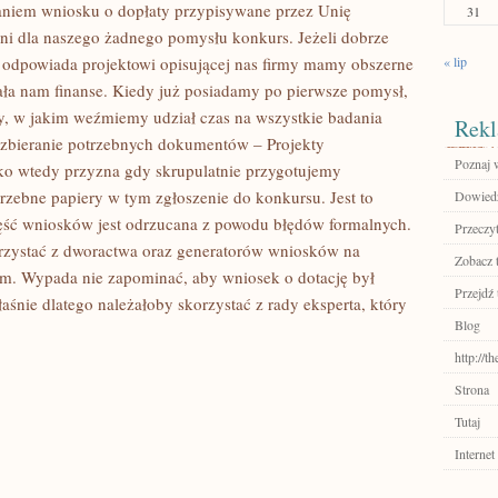
aniem wniosku o dopłaty przypisywane przez Unię
31
 dla naszego żadnego pomysłu konkurs. Jeżeli dobrze
s odpowiada projektowi opisującej nas firmy mamy obszerne
« lip
ała nam finanse. Kiedy już posiadamy po pierwsze pomysł,
y, w jakim weźmiemy udział czas na wszystkie badania
Rekl
z zbieranie potrzebnych dokumentów – Projekty
Poznaj 
ylko wtedy przyzna gdy skrupulatnie przygotujemy
rzebne papiery w tym zgłoszenie do konkursu. Jest to
Dowiedz 
ść wniosków jest odrzucana z powodu błędów formalnych.
Przeczyt
rzystać z dworactwa oraz generatorów wniosków na
Zobacz 
m. Wypada nie zapominać, aby wniosek o dotację był
Przejdź 
śnie dlatego należałoby skorzystać z rady eksperta, który
Blog
http://
Strona
Tutaj
Internet