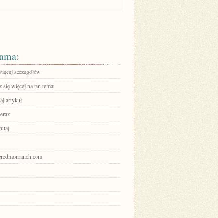
ama:
więcej szczegółów
się więcej na ten temat
aj artykuł
teraz
tutaj
theredmonranch.com