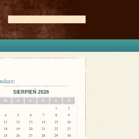
ndarz:
SIERPIEŃ 2026
W
Ś
C
P
S
N
1
2
4
5
6
7
8
9
11
12
13
14
15
16
18
19
20
21
22
23
25
26
27
28
29
30