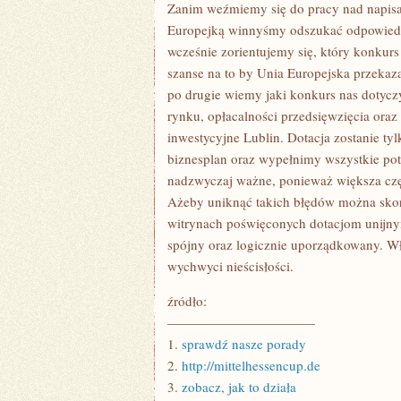
NAPISANIEM
Zanim weźmiemy się do pracy nad napis
WNIOSKU
Europejką winnyśmy odszukać odpowiedni
O
DOPŁATY
wcześnie zorientujemy się, który konkur
PRZYPISYWANE
szanse na to by Unia Europejska przekaz
PRZEZ
UNIĘ
po drugie wiemy jaki konkurs nas dotycz
EUROPEJKĄ
POWINNYŚMY
rynku, opłacalności przedsięwzięcia ora
inwestycyjne Lublin. Dotacja zostanie t
biznesplan oraz wypełnimy wszystkie pot
nadzwyczaj ważne, ponieważ większa czę
Ażeby uniknąć takich błędów można sko
witrynach poświęconych dotacjom unijny
spójny oraz logicznie uporządkowany. Wła
wychwyci nieścisłości.
źródło:
———————————
1.
sprawdź nasze porady
2.
http://mittelhessencup.de
3.
zobacz, jak to działa