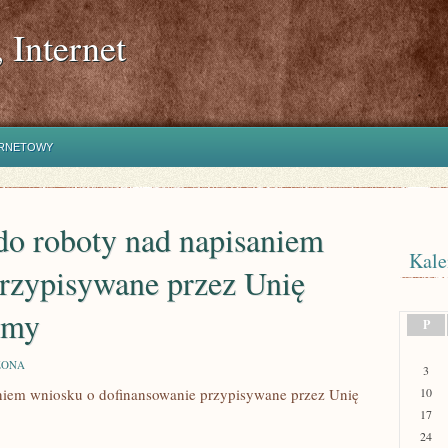
 Internet
ERNETOWY
o roboty nad napisaniem
Kale
przypisywane przez Unię
śmy
P
ZONA
3
niem wniosku o dofinansowanie przypisywane przez Unię
10
17
24