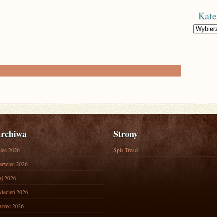
Kate
Kategorie
rchiwa
Strony
piec 2026
Spis Treści
erwiec 2026
j 2026
iecień 2026
rzec 2026