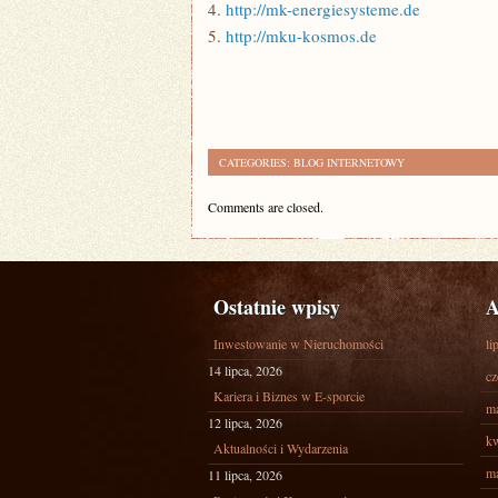
4.
http://mk-energiesysteme.de
5.
http://mku-kosmos.de
CATEGORIES:
BLOG INTERNETOWY
Comments are closed.
Ostatnie wpisy
A
Inwestowanie w Nieruchomości
li
14 lipca, 2026
cz
Kariera i Biznes w E-sporcie
ma
12 lipca, 2026
kw
Aktualności i Wydarzenia
ma
11 lipca, 2026