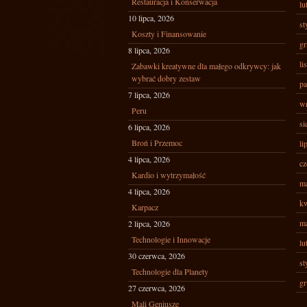
Restauracja i Konserwacja
lu
10 lipca, 2026
st
Koszty i Finansowanie
gr
8 lipca, 2026
li
Zabawki kreatywne dla małego odkrywcy: jak
wybrać dobry zestaw
pa
7 lipca, 2026
wr
Peru
si
6 lipca, 2026
Broń i Przemoc
li
4 lipca, 2026
cz
Kardio i wytrzymałość
ma
4 lipca, 2026
kw
Karpacz
ma
2 lipca, 2026
Technologie i Innowacje
lu
30 czerwca, 2026
st
Technologie dla Planety
gr
27 czerwca, 2026
Mali Geniusze