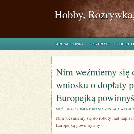
Hobby, Rozrywka,
STRONA GŁÓWNA
SPIS TREŚCI
BLOG INT
Nim weźmiemy się d
wniosku o dopłaty 
Europejką powinny
NIM
MOŻLIWOŚĆ KOMENTOWANIA
ZOSTAŁA WYŁĄC
WEŹMIEMY
Nim weźmiemy się do roboty nad napisa
SIĘ
DO
Europejką powinnyśmy
ROBOTY
NAD