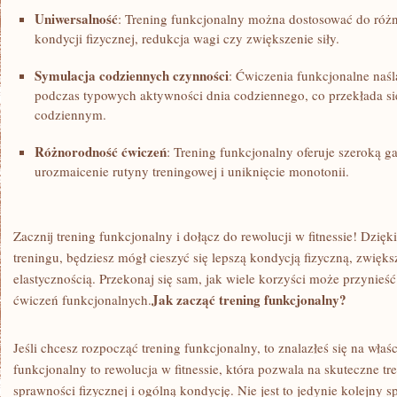
Uniwersalność
: Trening funkcjonalny ‍można ⁣dostosować ‌do ‌ró
kondycji fizycznej, redukcja wagi‌ czy zwiększenie siły.
Symulacja codziennych czynności
:⁢ Ćwiczenia funkcjonalne na
‌podczas ​typowych aktywności dnia ⁣codziennego, co przekłada ⁤s
codziennym.
Różnorodność ​ćwiczeń
: Trening ‍funkcjonalny oferuje ⁣szeroką 
urozmaicenie ​rutyny treningowej i ⁢uniknięcie monotonii.
Zacznij trening funkcjonalny ⁢i dołącz do rewolucji‍ w fitnessie! Dzi
treningu, będziesz mógł cieszyć się lepszą kondycją fizyczną, zwięks
elastycznością. Przekonaj się sam, jak wiele korzyści może przynieś
Jak zacząć ‍trening​ funkcjonalny?
ćwiczeń funkcjonalnych.
Jeśli chcesz rozpocząć trening funkcjonalny, to znalazłeś się na właś
funkcjonalny to rewolucja w fitnessie, która ‍pozwala na ​skuteczne ⁢t
‌sprawności fizycznej i ogólną​ kondycję.‍ Nie jest to jedynie kolejny s