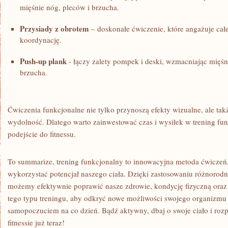
mięśnie nóg, pleców i brzucha.
Przysiady z obrotem
– doskonałe ⁣ćwiczenie, które angażuje‌ całe
koordynację.
Push-up plank
⁢- łączy⁢ zalety ⁣pompek i deski,⁣ wzmacniając mięśnie‍
brzucha.
Ćwiczenia funkcjonalne nie tylko przynoszą efekty⁤ wizualne, ale takż
wydolność. Dlatego warto zainwestować czas i wysiłek w trening funk
podejście do fitnessu.
To summarize, ‌trening funkcjonalny to⁢ innowacyjna metoda ćwiczeń, ⁣
wykorzystać potencjał ‌naszego ciała. Dzięki zastosowaniu różnorod
⁢możemy efektywnie ​poprawić nasze zdrowie, kondycję ⁤fizyczną or
tego ⁣typu​ treningu, aby odkryć ⁣nowe ‌możliwości swojego organizmu ​
samopoczuciem na co dzień. Bądź aktywny, dbaj o swoje ciało ⁣i roz
fitnessie już teraz!