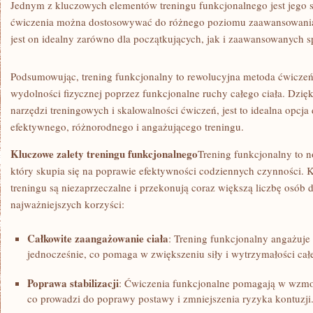
Jednym z kluczowych elementów treningu funkcjonalnego jest jego s
ćwiczenia można dostosowywać‌ do różnego poziomu zaawansowania k
‍jest on ⁣idealny zarówno dla początkujących, jak i ​zaawansowanych⁢ 
Podsumowując, trening funkcjonalny to rewolucyjna metoda ⁤ćwiczeń,
wydolności fizycznej‍ poprzez funkcjonalne‌ ruchy całego ‌ciała. Dzi
‍narzędzi treningowych i skalowalności ćwiczeń, jest to idealna opcja
efektywnego, różnorodnego i angażującego treningu.
Kluczowe zalety ⁤treningu funkcjonalnego
Trening⁣ funkcjonalny ⁤to 
który skupia ​się na⁣ poprawie efektywności codziennych czynności.⁣ K
treningu ⁢są ⁢niezaprzeczalne i przekonują coraz ⁣większą⁣ liczbę‍ osób
najważniejszych korzyści:
Całkowite zaangażowanie ciała
: Trening funkcjonalny angażuje
jednocześnie, co pomaga w zwiększeniu siły⁤ i wytrzymałości​ całe
Poprawa stabilizacji
: ​Ćwiczenia ​funkcjonalne pomagają w wzmo
co prowadzi do poprawy postawy i zmniejszenia ryzyka⁢ kontuzji