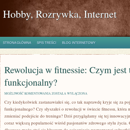
Hobby, Rozrywka, Internet
STRONA GŁÓWNA
SPIS TREŚCI
BLOG INTERNETOWY
Rewolucja w fitnessie: Czym jest 
funkcjonalny?
REWOLUCJA
MOŻLIWOŚĆ KOMENTOWANIA
ZOSTAŁA WYŁĄCZONA
W
Czy kiedykolwiek zastanawiałeś się, co tak naprawdę kryje się za po
FITNESSIE:
CZYM
⁣funkcjonalnego? Czy słyszałeś o⁤ rewolucji w świecie fitnessu, któr
JEST
TRENING
zmieniać​ podejście do ⁣treningu? Dziś przyglądamy⁣ się ​tej innowacyj
FUNKCJONALNY?
coraz większą popularność wśród pasjonatów⁣ zdrowego stylu ‌życia. C
dlaczego może stać ⁣się kluczem do osiągnięcia wymarzonej sylwetki?