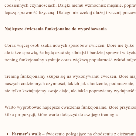
codziennych czynnościach. Dzięki niemu wzmocnisz mięśnie, poprawi
lepszą sprawność fizyczną. Dlatego nie czekaj dłużej ​i zacznij pracowa
Najlepsze ćwiczenia funkcjonalne ‌do wypróbowania
Coraz więcej osób szuka ⁣nowych ⁣sposobów ​ćwiczeń, które nie tylko ⁢
ale ​także sprawią, że będą ⁤czuć się​ silniejsi i bardziej sprawni w ży
trening​ funkcjonalny zyskuje ‍coraz ⁢większą popularność wśród ‍miło
Trening ⁣funkcjonalny skupia się na‍ wykonywaniu⁤ ćwiczeń, które⁤ ma
naszych ‌codziennych ⁣czynności, takich jak ‍chodzenie,⁤ podnoszenie, c
nie tylko kształtujemy swoje ciało, ⁣ale także poprawiamy wydajność
Warto wypróbować​ najlepsze ćwiczenia funkcjonalne, które przynios
kilka propozycji, które warto ⁢dołączyć ⁢do swojego⁢ treningu:
Farmer’s walk
– ćwiczenie polegające na chodzeniu ⁢z ⁣ciężaram