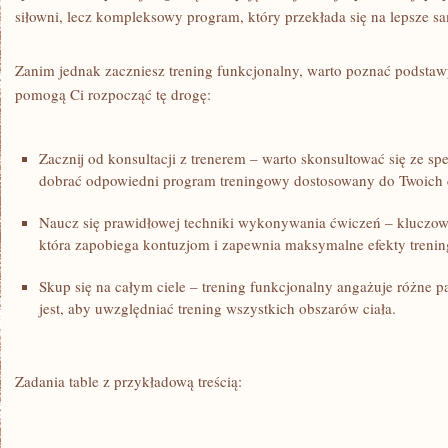
siłowni, lecz kompleksowy program, który przekłada się na lepsze⁢ sa
Zanim jednak zaczniesz ⁤trening funkcjonalny, warto poznać‌ podstaw
pomogą Ci rozpocząć⁢ tę drogę:
Zacznij od konsultacji z trenerem – ⁤warto‍ skonsultować się ze spe
dobrać odpowiedni program treningowy dostosowany do Twoich c
Naucz ⁣się​ prawidłowej techniki‌ wykonywania ćwiczeń – kluczowa⁢ 
która zapobiega kontuzjom⁣ i zapewnia maksymalne efekty⁣ treni
Skup ​się⁣ na całym ciele – trening ⁢funkcjonalny angażuje różne p
jest, ⁣aby uwzględniać trening wszystkich obszarów ‍ciała.
Zadania table z przykładową⁢ treścią: