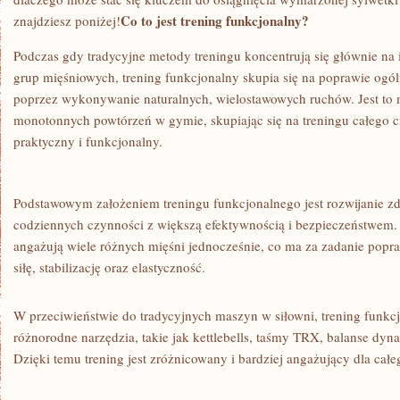
Co to⁤ jest trening funkcjonalny?
znajdziesz poniżej!
Podczas gdy tradycyjne metody​ treningu koncentrują się​ głównie n
grup mięśniowych, trening funkcjonalny ⁢skupia się na ‌poprawie⁣ ogól
poprzez wykonywanie ‌naturalnych,⁤ wielostawowych ruchów.⁤ Jest‌ to
‍monotonnych ‍powtórzeń w ‌gymie, skupiając się na ⁤treningu całego c
praktyczny ⁤i funkcjonalny.
Podstawowym ⁤założeniem⁢ treningu funkcjonalnego ⁣jest‌ rozwijanie 
codziennych czynności⁤ z większą efektywnością i bezpieczeństwem.
angażują⁤ wiele⁤ różnych mięśni jednocześnie, ‍co ⁣ma za zadanie pop
siłę, stabilizację ‌oraz elastyczność.
W przeciwieństwie​ do ⁤tradycyjnych maszyn w siłowni, trening funk
różnorodne​ narzędzia, ‍takie jak kettlebells, taśmy‌ TRX, balanse ​dyna
Dzięki temu trening‍ jest zróżnicowany i⁤ bardziej angażujący dla‍ całe