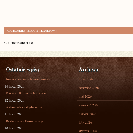
CATEGORIES:
BLOG INTERNETOWY
Comments are closed.
Ostatnie wpisy
Archiwa
Inwestowanie w Nieruchomości
lipiec 2026
14 lipca, 2026
czerwiec 2026
Kariera i Biznes w E-sporcie
maj 2026
12 lipca, 2026
kwiecień 2026
Aktualności i Wydarzenia
marzec 2026
11 lipca, 2026
Restauracja i Konserwacja
luty 2026
10 lipca, 2026
styczeń 2026