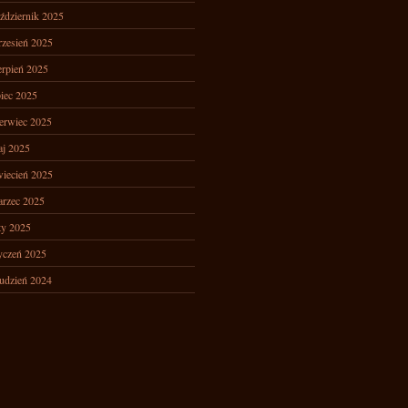
ździernik 2025
zesień 2025
erpień 2025
piec 2025
erwiec 2025
j 2025
iecień 2025
rzec 2025
ty 2025
yczeń 2025
udzień 2024