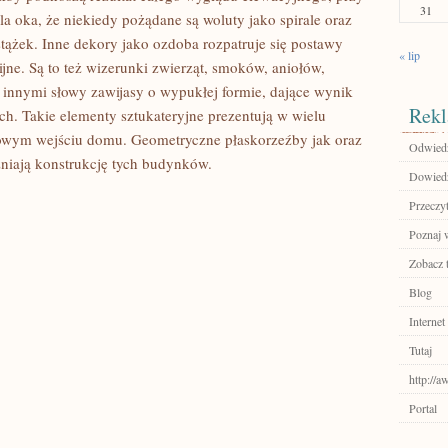
31
 oka, że niekiedy pożądane są woluty jako spirale oraz
stążek. Inne dekory jako ozdoba rozpatruje się postawy
« lip
ne. Są to też wizerunki zwierząt, smoków, aniołów,
, innymi słowy zawijasy o wypukłej formie, dające wynik
Rekl
h. Takie elementy sztukateryjne prezentują w wielu
owym wejściu domu. Geometryczne płaskorzeźby jak oraz
Odwiedź
zniają konstrukcję tych budynków.
Dowiedz 
Przeczyt
Poznaj 
Zobacz 
Blog
Internet
Tutaj
http://
Portal