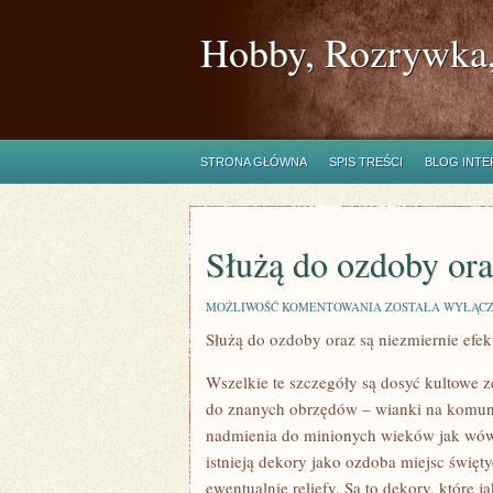
Hobby, Rozrywka,
STRONA GŁÓWNA
SPIS TREŚCI
BLOG INT
Służą do ozdoby ora
SŁUŻĄ
MOŻLIWOŚĆ KOMENTOWANIA
ZOSTAŁA WYŁĄC
DO
Służą do ozdoby oraz są niezmiernie ef
OZDOBY
ORAZ
SĄ
Wszelkie te szczegóły są dosyć kultowe z
WYBITNIE
BŁYSKOTLIWYM
do znanych obrzędów – wianki na komuni
nadmienia do minionych wieków jak wówc
istnieją dekory jako ozdoba miejsc święt
ewentualnie reliefy. Są to dekory, które