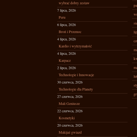
wybrać dobry zestaw
pa
7 lipca, 2026
wr
Peru
si
6 lipca, 2026
Broń i Przemoc
li
4 lipca, 2026
cz
Kardio i wytrzymałość
ma
4 lipca, 2026
kw
Karpacz
ma
2 lipca, 2026
Technologie i Innowacje
lu
30 czerwca, 2026
st
Technologie dla Planety
gr
27 czerwca, 2026
Mali Geniusze
22 czerwca, 2026
Kosmetyki
20 czerwca, 2026
Makijaż gwiazd