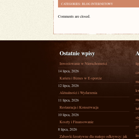
CATEGORIES:
BLOG INTERNETOWY
Comments are closed.
Ostatnie wpisy
A
Inwestowanie w Nieruchomości
li
14 lipca, 2026
cz
Kariera i Biznes w E-sporcie
ma
12 lipca, 2026
kw
Aktualności i Wydarzenia
ma
11 lipca, 2026
Restauracja i Konserwacja
lu
10 lipca, 2026
st
Koszty i Finansowanie
gr
8 lipca, 2026
li
Zabawki kreatywne dla małego odkrywcy: jak