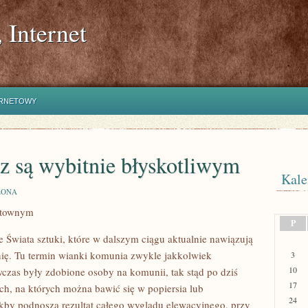
 Internet
ERNETOWY
z są wybitnie błyskotliwym
Kale
ZONA
ektownym
P
e Świata sztuki, które w dalszym ciągu aktualnie nawiązują
ę. Tu termin wianki komunia zwykle jakkolwiek
3
10
zas były zdobione osoby na komunii, tak stąd po dziś
17
ych, na których można bawić się w popiersia lub
24
 jakby podnoszą rezultat całego wyglądu elewacyjnego, przy