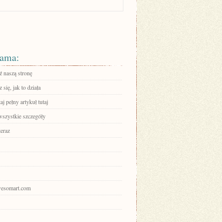
ama:
 naszą stronę
się, jak to działa
aj pełny artykuł tutaj
wszystkie szczegóły
teraz
awesomart.com