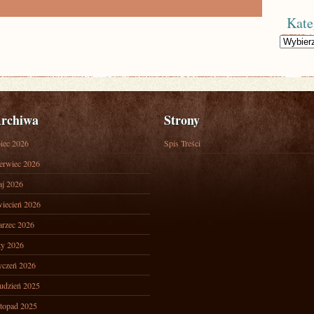
Kate
Kategorie
rchiwa
Strony
piec 2026
Spis Treści
erwiec 2026
j 2026
iecień 2026
rzec 2026
ty 2026
yczeń 2026
udzień 2025
stopad 2025