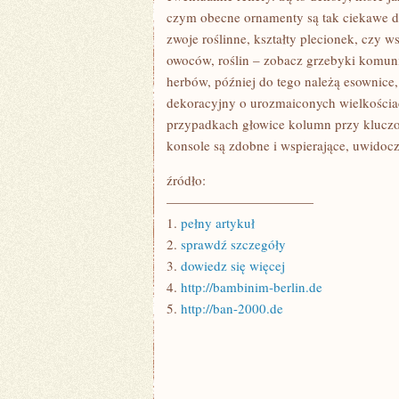
czym obecne ornamenty są tak ciekawe dla
zwoje roślinne, kształty plecionek, czy w
owoców, roślin – zobacz grzebyki komunij
herbów, później do tego należą esownice
dekoracyjny o urozmaiconych wielkościac
przypadkach głowice kolumn przy klucz
konsole są zdobne i wspierające, uwidoc
źródło:
———————————
1.
pełny artykuł
2.
sprawdź szczegóły
3.
dowiedz się więcej
4.
http://bambinim-berlin.de
5.
http://ban-2000.de