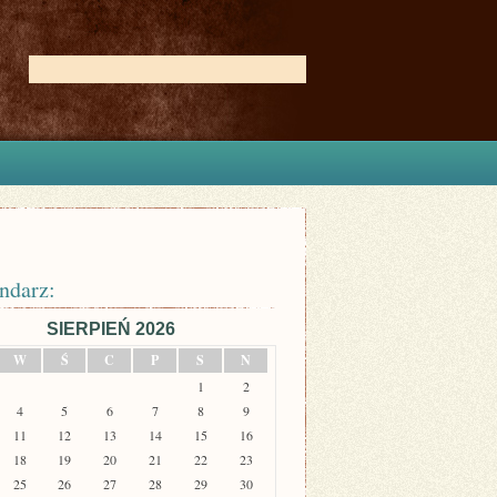
ndarz:
SIERPIEŃ 2026
W
Ś
C
P
S
N
1
2
4
5
6
7
8
9
11
12
13
14
15
16
18
19
20
21
22
23
25
26
27
28
29
30