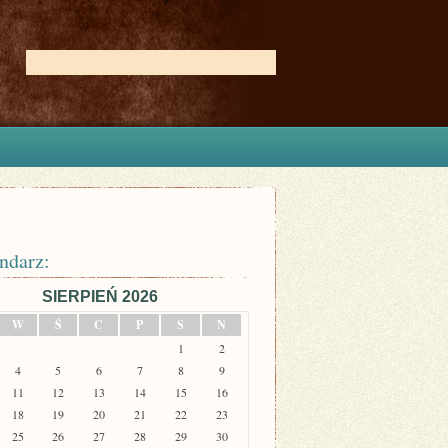
ndarz:
SIERPIEŃ 2026
W
Ś
C
P
S
N
1
2
4
5
6
7
8
9
11
12
13
14
15
16
18
19
20
21
22
23
25
26
27
28
29
30