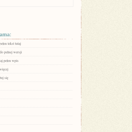
ama:
ełen tekst tutaj
do pełnej wersji
aj pełen wpis
więcej
uj się