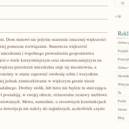
31
« lip
Rekl
u. Dom stanowi nie jedynie marzenie znacznej większości
Zobacz p
dziej pomocne rozwiązanie. Stanowcza większość
Przejdź 
 mieszkania i wspólnego prowadzenia gospodarstwa
Przeczyt
est o wiele korzystniejszym oraz ekonomiczniejszym na
iększa przestrzeń mieszkalna staje się nieodzowna, a
Zobacz 
Jesteśmy w stanie zapewnić swobodę sobie i wszystkim
Skontakt
j jednak zamieszkiwanie w większym gronie niesie
Witryna
alnego. Drobny stolik, lub ława nie będzie tu starczająca.
Tu
i posiadają, w swojej ofercie, różnorodne zestawy meblowe
picerowanych. Mowa, naturalnie, o stosownych konstrukcjach
Portal
 inwestycja nie należy do najtańszych, aczkolwiek często
Strona
Blog