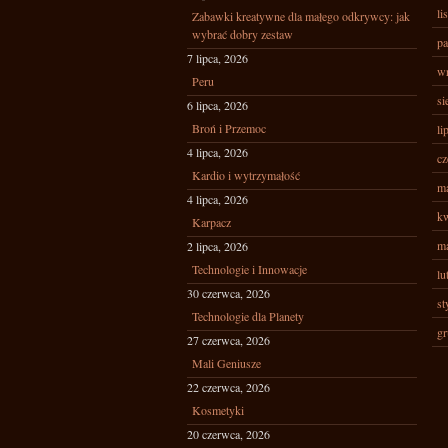
li
Zabawki kreatywne dla małego odkrywcy: jak
wybrać dobry zestaw
pa
7 lipca, 2026
wr
Peru
si
6 lipca, 2026
Broń i Przemoc
li
4 lipca, 2026
cz
Kardio i wytrzymałość
ma
4 lipca, 2026
kw
Karpacz
ma
2 lipca, 2026
Technologie i Innowacje
lu
30 czerwca, 2026
st
Technologie dla Planety
gr
27 czerwca, 2026
Mali Geniusze
22 czerwca, 2026
Kosmetyki
20 czerwca, 2026