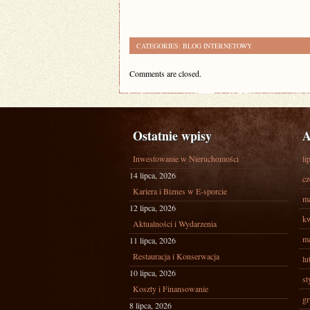
CATEGORIES:
BLOG INTERNETOWY
Comments are closed.
Ostatnie wpisy
A
Inwestowanie w Nieruchomości
li
14 lipca, 2026
cz
Kariera i Biznes w E-sporcie
ma
12 lipca, 2026
kw
Aktualności i Wydarzenia
ma
11 lipca, 2026
Restauracja i Konserwacja
lu
10 lipca, 2026
st
Koszty i Finansowanie
gr
8 lipca, 2026