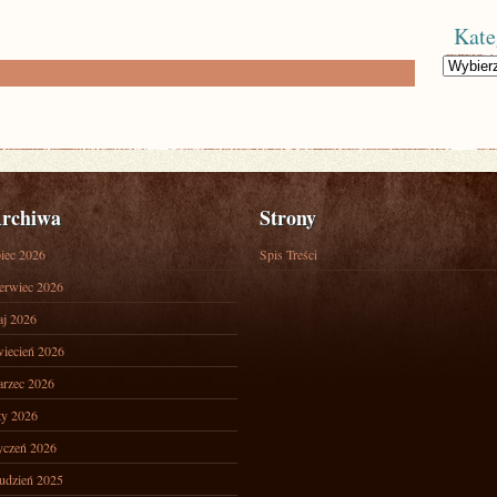
Kate
Kategorie
rchiwa
Strony
piec 2026
Spis Treści
erwiec 2026
j 2026
iecień 2026
rzec 2026
ty 2026
yczeń 2026
udzień 2025