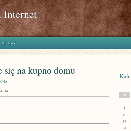
 Internet
ERNETOWY
e się na kupno domu
Kale
ZONA
kania
P
3
10
17
24