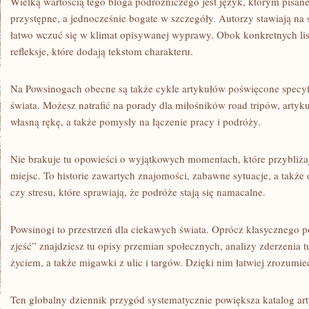
Wielką wartością tego bloga podróżniczego jest język, którym pisane 
przystępne, a jednocześnie bogate w szczegóły. Autorzy stawiają na
łatwo wczuć się w klimat opisywanej wyprawy. Obok konkretnych list
refleksje, które dodają tekstom charakteru.
Na Powsinogach obecne są także cykle artykułów poświęcone spec
świata. Możesz natrafić na porady dla miłośników road tripów, artyk
własną rękę, a także pomysły na łączenie pracy i podróży.
Nie brakuje tu opowieści o wyjątkowych momentach, które przybliż
miejsc. To historie zawartych znajomości, zabawne sytuacje, a także
czy stresu, które sprawiają, że podróże stają się namacalne.
Powsinogi to przestrzeń dla ciekawych świata. Oprócz klasycznego p
zjeść” znajdziesz tu opisy przemian społecznych, analizy zderzenia 
życiem, a także migawki z ulic i targów. Dzięki nim łatwiej zrozumie
Ten globalny dziennik przygód systematycznie powiększa katalog ar