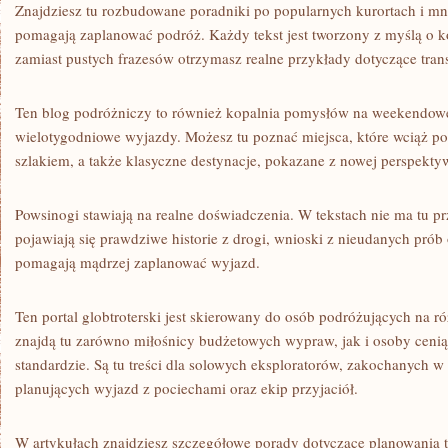
Znajdziesz tu rozbudowane poradniki po popularnych kurortach i mn
pomagają zaplanować podróż. Każdy tekst jest tworzony z myślą o 
zamiast pustych frazesów otrzymasz realne przykłady dotyczące tran
Ten blog podróżniczy to również kopalnia pomysłów na weekendow
wielotygodniowe wyjazdy. Możesz tu poznać miejsca, które wciąż p
szlakiem, a także klasyczne destynacje, pokazane z nowej perspekty
Powsinogi stawiają na realne doświadczenia. W tekstach nie ma tu p
pojawiają się prawdziwe historie z drogi, wnioski z nieudanych prób o
pomagają mądrzej zaplanować wyjazd.
Ten portal globtroterski jest skierowany do osób podróżujących na r
znajdą tu zarówno miłośnicy budżetowych wypraw, jak i osoby ceni
standardzie. Są tu treści dla solowych eksploratorów, zakochanych 
planujących wyjazd z pociechami oraz ekip przyjaciół.
W artykułach znajdziesz szczegółowe porady dotyczące planowania tr