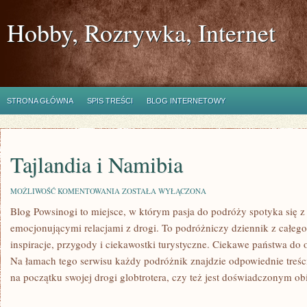
Hobby, Rozrywka, Internet
STRONA GŁÓWNA
SPIS TREŚCI
BLOG INTERNETOWY
Tajlandia i Namibia
TAJLANDIA
MOŻLIWOŚĆ KOMENTOWANIA
ZOSTAŁA WYŁĄCZONA
I
Blog Powsinogi to miejsce, w którym pasja do podróży spotyka się
NAMIBIA
emocjonującymi relacjami z drogi. To podróżniczy dziennik z całego
inspiracje, przygody i ciekawostki turystyczne. Ciekawe państwa do
Na łamach tego serwisu każdy podróżnik znajdzie odpowiednie treści,
na początku swojej drogi globtrotera, czy też jest doświadczonym o