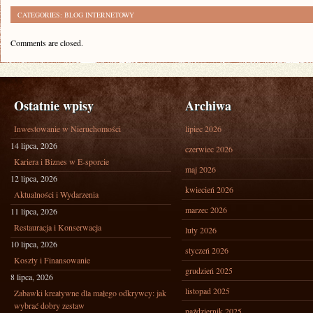
CATEGORIES:
BLOG INTERNETOWY
Comments are closed.
Ostatnie wpisy
Archiwa
Inwestowanie w Nieruchomości
lipiec 2026
14 lipca, 2026
czerwiec 2026
Kariera i Biznes w E-sporcie
maj 2026
12 lipca, 2026
kwiecień 2026
Aktualności i Wydarzenia
marzec 2026
11 lipca, 2026
Restauracja i Konserwacja
luty 2026
10 lipca, 2026
styczeń 2026
Koszty i Finansowanie
grudzień 2025
8 lipca, 2026
listopad 2025
Zabawki kreatywne dla małego odkrywcy: jak
wybrać dobry zestaw
październik 2025