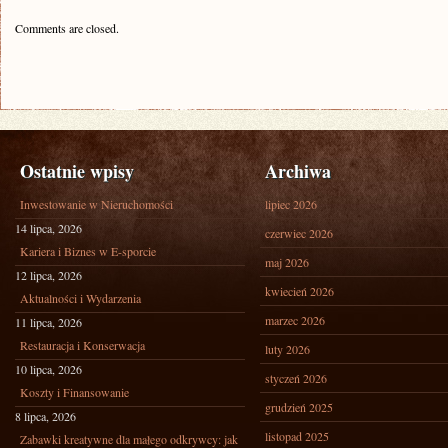
Comments are closed.
Ostatnie wpisy
Archiwa
Inwestowanie w Nieruchomości
lipiec 2026
14 lipca, 2026
czerwiec 2026
Kariera i Biznes w E-sporcie
maj 2026
12 lipca, 2026
kwiecień 2026
Aktualności i Wydarzenia
marzec 2026
11 lipca, 2026
Restauracja i Konserwacja
luty 2026
10 lipca, 2026
styczeń 2026
Koszty i Finansowanie
grudzień 2025
8 lipca, 2026
listopad 2025
Zabawki kreatywne dla małego odkrywcy: jak