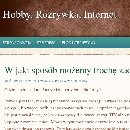
Hobby, Rozrywka, Internet
STRONA GŁÓWNA
SPIS TREŚCI
BLOG INTERNETOWY
W jaki sposób możemy trochę za
W
MOŻLIWOŚĆ KOMENTOWANIA
ZOSTAŁA WYŁĄCZONA
JAKI
Gdzie można zakupić narzędzia potrzebne dla firmy?
SPOSÓB
MOŻEMY
TROCHĘ
Prawda jest taka, iż dzisiaj niemalże wszystko drożeje. Zwłaszcza p
ZAOSZCZĘDZIĆ?
kryzysu, bo więcej osób jest pozbawionych pracy, a oprócz tego płac
nie jest powiedziane, że kask rowerowy dla dzieci, sprzęt RTV albo 
kupione przez nas taniej. Mowa w tym momencie oczywiście o tym, 
kupować drogą internetową. To relatywnie duża oszczędność pienięd