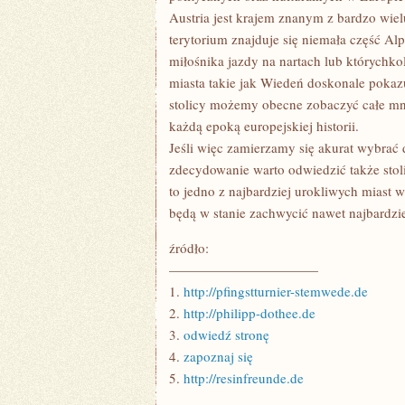
Austria jest krajem znanym z bardzo wielu
terytorium znajduje się niemała część Alp
miłośnika jazdy na nartach lub których
miasta takie jak Wiedeń doskonale pokazują
stolicy możemy obecne zobaczyć całe mn
każdą epoką europejskiej historii.
Jeśli więc zamierzamy się akurat wybrać d
zdecydowanie warto odwiedzić także stoli
to jedno z najbardziej urokliwych miast w 
będą w stanie zachwycić nawet najbardzi
źródło:
———————————
1.
http://pfingstturnier-stemwede.de
2.
http://philipp-dothee.de
3.
odwiedź stronę
4.
zapoznaj się
5.
http://resinfreunde.de