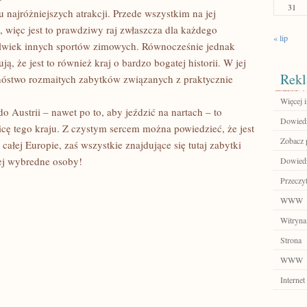
31
 najróżniejszych atrakcji. Przede wszystkim na jej
, więc jest to prawdziwy raj zwłaszcza dla każdego
« lip
kolwiek innych sportów zimowych. Równocześnie jednak
, że jest to również kraj o bardzo bogatej historii. W jej
Rekl
óstwo rozmaitych zabytków związanych z praktycznie
Więcej i
o Austrii – nawet po to, aby jeździć na nartach – to
Dowiedz 
cę tego kraju. Z czystym sercem można powiedzieć, że jest
Zobacz p
całej Europie, zaś wszystkie znajdujące się tutaj zabytki
ej wybredne osoby!
Dowiedz 
Przeczyt
WWW
Witryna
Strona
WWW
Internet