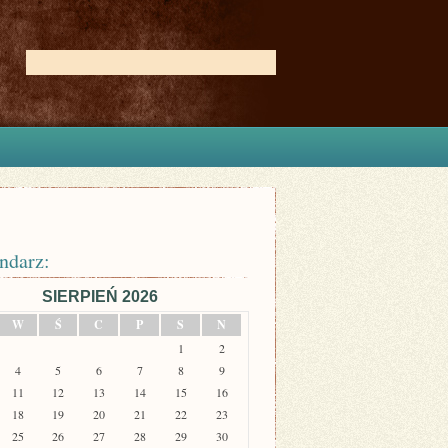
ndarz:
SIERPIEŃ 2026
W
Ś
C
P
S
N
1
2
4
5
6
7
8
9
11
12
13
14
15
16
18
19
20
21
22
23
25
26
27
28
29
30