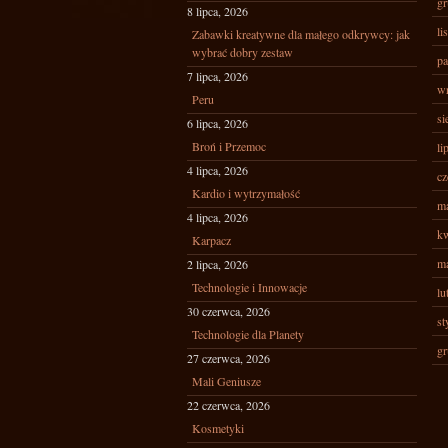
gr
8 lipca, 2026
li
Zabawki kreatywne dla małego odkrywcy: jak
wybrać dobry zestaw
pa
7 lipca, 2026
wr
Peru
si
6 lipca, 2026
Broń i Przemoc
li
4 lipca, 2026
cz
Kardio i wytrzymałość
ma
4 lipca, 2026
kw
Karpacz
ma
2 lipca, 2026
Technologie i Innowacje
lu
30 czerwca, 2026
st
Technologie dla Planety
gr
27 czerwca, 2026
Mali Geniusze
22 czerwca, 2026
Kosmetyki