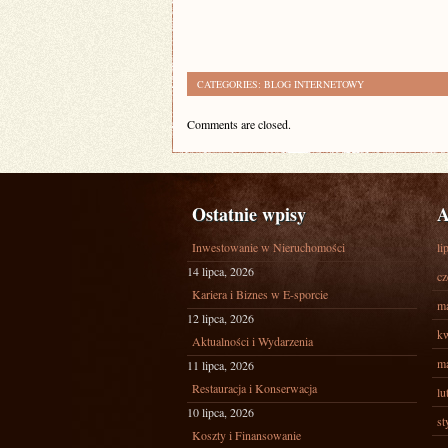
CATEGORIES:
BLOG INTERNETOWY
Comments are closed.
Ostatnie wpisy
A
Inwestowanie w Nieruchomości
li
14 lipca, 2026
cz
Kariera i Biznes w E-sporcie
ma
12 lipca, 2026
kw
Aktualności i Wydarzenia
ma
11 lipca, 2026
Restauracja i Konserwacja
lu
10 lipca, 2026
st
Koszty i Finansowanie