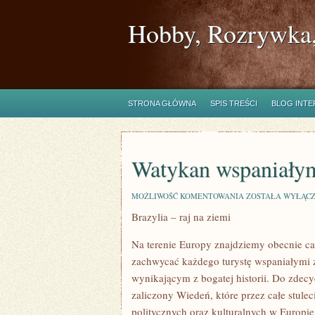
Hobby, Rozrywka,
STRONA GŁÓWNA
SPIS TREŚCI
BLOG INT
Watykan wspaniały
WATYKAN
MOŻLIWOŚĆ KOMENTOWANIA
ZOSTAŁA WYŁĄC
WSPANIAŁYM
Brazylia – raj na ziemi
CELEM
PODRÓŻY
Na terenie Europy znajdziemy obecnie cał
zachwycać każdego turystę wspaniałymi 
wynikającym z bogatej historii. Do zdec
zaliczony Wiedeń, które przez całe stulec
politycznych oraz kulturalnych w Europie