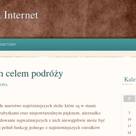
 Internet
ERNETOWY
m celem podróży
Kale
ZONA
P
e mnóstwo najróżniejszych stolic które są w stanie
zabytkami oraz niepowtarzalnym pięknem, nierzadko
3
10
ydowanie najważniejszych z nich niewątpliwie może być
17
i pełnił funkcję jednego z najistotniejszych ośrodków
24
.