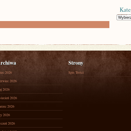
Kate
Kategorie
rchiwa
Strony
piec 2026
Spis Treści
erwiec 2026
j 2026
iecień 2026
rzec 2026
ty 2026
yczeń 2026