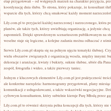
etap przygotowań – od wstępnych marzeń na charakter przyjęcia, prz
koordynację dnia ślubu. To strona, który pokazuje, że konsultant ślub
wsparcie dla tych, którzy chcą smakować każdy moment narzeczeńst
Lily.com.pl to przyjaciel każdej narzeczonej i narzeczonego, która 
planów, ale także tych, którzy uwielbiają organizację, a jedynie chc
zapomnieli. Dzięki sprawdzonym scenariuszom publikowanym na str
weselne staje się logiczne, a kolejne zadania można odhaczać z uśm
Serwis Lily.com.pl skupia się na pełnym ujęciu tematyki ślubnej. Czy
wielu obszarów związanych z organizacją wesela, między innymi: bud
dekoracje i aranżacje, kwiaty i bukiety, suknie ślubne, ubiór dla Pana
zespół, fotografia i wideo, a także pierwszy taniec.
Jednym z kluczowych elementów Lily.com.pl jest praktyczność treści
ale konkretne narzędzia: harmonogramy przygotowań, plany miesiąc
komunikacji z usługodawcami, a także wskazówki negocjacyjne. Dzięk
cyfrowym konsultantem, który subtelnie kieruje Parę Młodą przez gąs
Lily.com.pl to również skrzynia pełna koncepcji dla tych, którzy ni