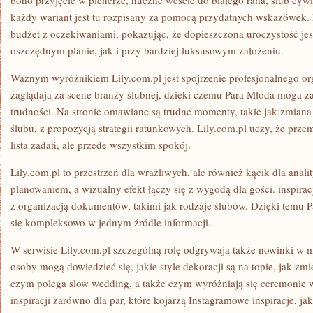
boho przyjęcie w plenerze, huczne wesele do białego rana, ślub cy
każdy wariant jest tu rozpisany za pomocą przydatnych wskazówek.
budżet z oczekiwaniami, pokazując, że dopieszczona uroczystość je
oszczędnym planie, jak i przy bardziej luksusowym założeniu.
Ważnym wyróżnikiem Lily.com.pl jest spojrzenie profesjonalnego org
zaglądają za scenę branży ślubnej, dzięki czemu Para Młoda mogą 
trudności. Na stronie omawiane są trudne momenty, takie jak zmiana 
ślubu, z propozycją strategii ratunkowych. Lily.com.pl uczy, że przem
lista zadań, ale przede wszystkim spokój.
Lily.com.pl to przestrzeń dla wrażliwych, ale również kącik dla anal
planowaniem, a wizualny efekt łączy się z wygodą dla gości. inspiracj
z organizacją dokumentów, takimi jak rodzaje ślubów. Dzięki temu
się kompleksowo w jednym źródle informacji.
W serwisie Lily.com.pl szczególną rolę odgrywają także nowinki w 
osoby mogą dowiedzieć się, jakie style dekoracji są na topie, jak zmi
czym polega slow wedding, a także czym wyróżniają się ceremonie w
inspiracji zarówno dla par, które kojarzą Instagramowe inspiracje, jak 