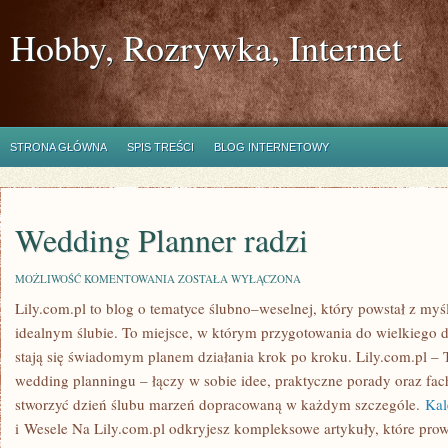
Hobby, Rozrywka, Internet
STRONA GŁÓWNA
SPIS TREŚCI
BLOG INTERNETOWY
Wedding Planner radzi
WEDDING
MOŻLIWOŚĆ KOMENTOWANIA
ZOSTAŁA WYŁĄCZONA
PLANNER
Lily.com.pl to blog o tematyce ślubno–weselnej, który powstał z my
RADZI
idealnym ślubie. To miejsce, w którym przygotowania do wielkiego dn
stają się świadomym planem działania krok po kroku. Lily.com.pl –
wedding planningu – łączy w sobie idee, praktyczne porady oraz f
stworzyć dzień ślubu marzeń dopracowaną w każdym szczególe.
Kal
i Wesele Na Lily.com.pl odkryjesz kompleksowe artykuły, które pro