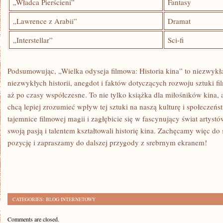
„Władca‌ Pierścieni”
Fantasy
„Lawrence⁣ z Arabii”
Dramat
„Interstellar”
Sci-fi
Podsumowując, „Wielka ⁤odyseja filmowa: ‌Historia kina” to niezwykł
niezwykłych ‌historii,​ anegdot i faktów ⁤dotyczących rozwoju sztuki f
aż po czasy współczesne. To ⁣nie tylko książka dla⁢ miłośników kina, ‍a
chcą lepiej zrozumieć wpływ tej sztuki ‌na ⁢naszą kulturę i społeczeńs
tajemnice ​filmowej⁤ magii i zagłębicie się ⁤w fascynujący świat artyst
swoją pasją i talentem ‍kształtowali ‌historię kina. Zachęcamy więc​ d
pozycję ⁢i zapraszamy do dalszej przygody‍ z srebrnym ekranem!
CATEGORIES:
BLOG INTERNETOWY
Comments are closed.