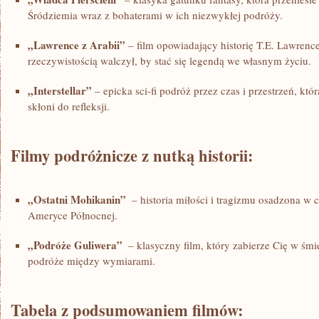
Śródziemia wraz z bohaterami w ⁣ich niezwykłej podróży.
„Lawrence z Arabii”
– film opowiadający ‍historię ⁢T.E. ⁤Lawrence
rzeczywistością walczył, by stać⁤ się‌ legendą we ⁤własnym życiu.
„Interstellar”
– epicka sci-fi podróż ⁢przez czas⁤ i przestrzeń, kt
skłoni do refleksji.
Filmy⁢ podróżnicze‌ z nutką historii:
„Ostatni‌ Mohikanin”
‌ – historia miłości i tragizmu osadzona w
Ameryce Północnej.
„Podróże Guliwera”
⁤ – klasyczny film, który⁢ zabierze Cię​ w ⁣śm
⁢podróże ⁤między wymiarami.
Tabela⁣ z podsumowaniem⁣ filmów: