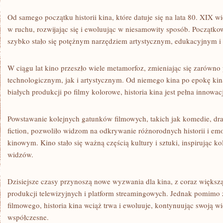
Od samego początku ⁤historii kina, które datuje się ‌na‌ lata 80. XIX wi
w ⁢ruchu, rozwijając się i ewoluując ‍w niesamowity sposób. Początko
szybko stało się potężnym narzędziem⁢ artystycznym, edukacyjnym i
W ciągu lat ⁤kino przeszło wiele metamorfoz, zmieniając się⁣ zarów
‌technologicznym, ⁣jak i artystycznym. Od niemego kina po ​epokę⁤ ki
białych produkcji⁤ po filmy kolorowe, historia kina jest⁤ pełna⁢ innowac
Powstawanie kolejnych gatunków ⁣filmowych,⁤ takich jak komedie, dram
fiction, pozwoliło ​widzom ⁢na odkrywanie różnorodnych historii‌ i emocj
kinowym. ⁤Kino ‌stało się ważną częścią kultury i sztuki, inspirując ko
widzów.
Dzisiejsze czasy przynoszą ‌nowe wyzwania dla⁣ kina, z coraz​ większ
produkcji⁢ telewizyjnych i platform ‍streamingowych. Jednak pomimo‌
filmowego, historia kina wciąż⁣ trwa i ewoluuje, kontynuując swoją wi
współczesne.