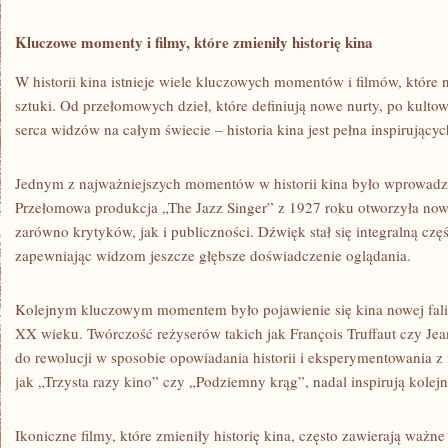
Kluczowe ⁣momenty i⁢ filmy, które zmieniły historię‍ kina
W historii kina istnieje wiele kluczowych momentów i filmów, które‌ n
‌sztuki. Od przełomowych⁣ dzieł, które definiują nowe ⁣nurty, po kult
serca widzów na całym świecie – historia kina jest pełna inspirującyc
Jednym z najważniejszych momentów w‍ historii kina było wprowadze
Przełomowa produkcja „The‌ Jazz Singer” z 1927⁣ roku otworzyła ‍nową
zarówno ​krytyków, ⁣jak i publiczności. Dźwięk stał ⁣się integralną częś
zapewniając widzom jeszcze głębsze doświadczenie⁣ oglądania.
Kolejnym ⁣kluczowym momentem było pojawienie się kina⁤ nowej fali 
XX wieku. Twórczość ⁢reżyserów ‍takich⁢ jak François Truffaut czy⁣ Je
do rewolucji ‍w sposobie opowiadania historii i eksperymentowania z f
jak „Trzysta razy kino” czy „Podziemny krąg”, nadal inspirują ⁤kole
Ikoniczne filmy, które zmieniły historię kina, często zawierają ważne