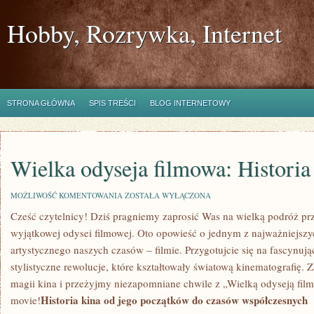
Hobby, Rozrywka, Internet
STRONA GŁÓWNA
SPIS TREŚCI
BLOG INTERNETOWY
Wielka odyseja filmowa: Historia
WIELKA
MOŻLIWOŚĆ KOMENTOWANIA
ZOSTAŁA WYŁĄCZONA
ODYSEJA
Cześć czytelnicy! Dziś pragniemy‌ zaprosić Was na wielką podróż pr
FILMOWA:
HISTORIA
wyjątkowej odysei filmowej. Oto‌ opowieść o jednym z najważniejs
KINA
artystycznego naszych czasów – ​filmie. ⁣Przygotujcie ⁢się na fascynując
stylistyczne rewolucje,⁢ które kształtowały światową kinematografię.
magii kina i przeżyjmy niezapomniane ‍chwile z „Wielką odyseją filmo
Historia⁤ kina ​od jego ​początków⁢ do czasów współczesnych
movie!