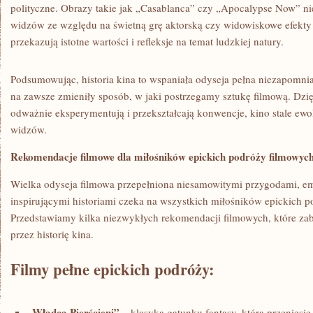
⁤polityczne. Obrazy takie jak „Casablanca”​ czy „Apocalypse​ Now”​ nie
widzów ze względu na świetną grę aktorską czy widowiskowe efekty s
przekazują ‌istotne‌ wartości i refleksje na temat ludzkiej natury.
Podsumowując, historia⁣ kina⁤ to⁢ wspaniała odyseja pełna niezapomni
na ⁣zawsze zmieniły sposób, w jaki postrzegamy sztukę​ filmową. Dzi
odważnie eksperymentują i przekształcają konwencje, kino⁢ stale ewol
widzów.
Rekomendacje‍ filmowe dla miłośników epickich podróży filmowyc
Wielka odyseja‍ filmowa ‍przepełniona niesamowitymi przygodami, 
inspirującymi historiami czeka na wszystkich miłośników epickich ⁢p
Przedstawiamy⁣ kilka niezwykłych rekomendacji filmowych, które⁤ zabi
przez historię‍ kina.
Filmy pełne ‍epickich podróży:
„Władca Pierścieni”
⁢– klasyka gatunku⁢ fantasy, która przeniesi