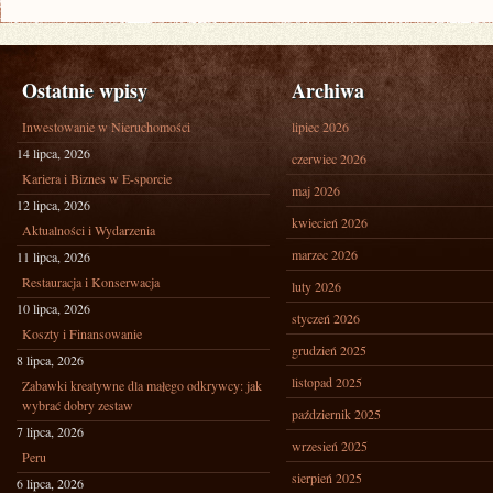
Ostatnie wpisy
Archiwa
Inwestowanie w Nieruchomości
lipiec 2026
14 lipca, 2026
czerwiec 2026
Kariera i Biznes w E-sporcie
maj 2026
12 lipca, 2026
kwiecień 2026
Aktualności i Wydarzenia
marzec 2026
11 lipca, 2026
Restauracja i Konserwacja
luty 2026
10 lipca, 2026
styczeń 2026
Koszty i Finansowanie
grudzień 2025
8 lipca, 2026
listopad 2025
Zabawki kreatywne dla małego odkrywcy: jak
wybrać dobry zestaw
październik 2025
7 lipca, 2026
wrzesień 2025
Peru
sierpień 2025
6 lipca, 2026