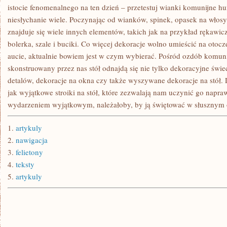
NAWIĄZAĆ
istocie fenomenalnego na ten dzień – przetestuj wianki komunijne hur
niesłychanie wiele. Poczynając od wianków, spinek, opasek na włos
znajduje się wiele innych elementów, takich jak na przykład rękawicz
bolerka, szale i buciki. Co więcej dekoracje wolno umieścić na otoc
aucie, aktualnie bowiem jest w czym wybierać. Pośród ozdób komunij
skonstruowany przez nas stół odnajdą się nie tylko dekoracyjne świec
detalów, dekoracje na okna czy także wyszywane dekoracje na stół. 
jak wyjątkowe stroiki na stół, które zezwalają nam uczynić go napr
wydarzeniem wyjątkowym, należałoby, by ją świętować w słusznym 
1.
artykuly
2.
nawigacja
3.
felietony
4.
teksty
5.
artykuly