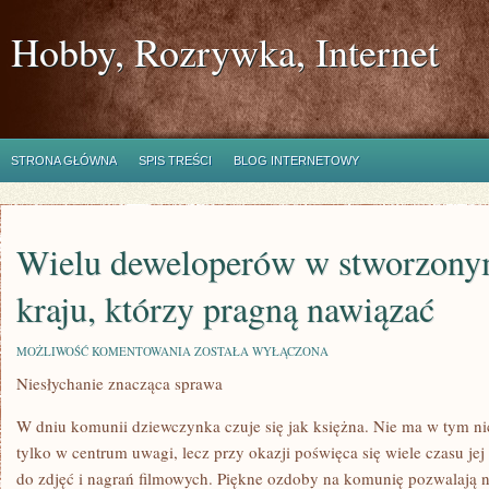
Hobby, Rozrywka, Internet
STRONA GŁÓWNA
SPIS TREŚCI
BLOG INTERNETOWY
Wielu deweloperów w stworzony
kraju, którzy pragną nawiązać
WIELU
MOŻLIWOŚĆ KOMENTOWANIA
ZOSTAŁA WYŁĄCZONA
DEWELOPERÓW
Niesłychanie znacząca sprawa
W
STWORZONYM
PRZEZ
W dniu komunii dziewczynka czuje się jak księżna. Nie ma w tym nic
NAS
KRAJU,
tylko w centrum uwagi, lecz przy okazji poświęca się wiele czasu jej
KTÓRZY
do zdjęć i nagrań filmowych. Piękne ozdoby na komunię pozwalają n
PRAGNĄ