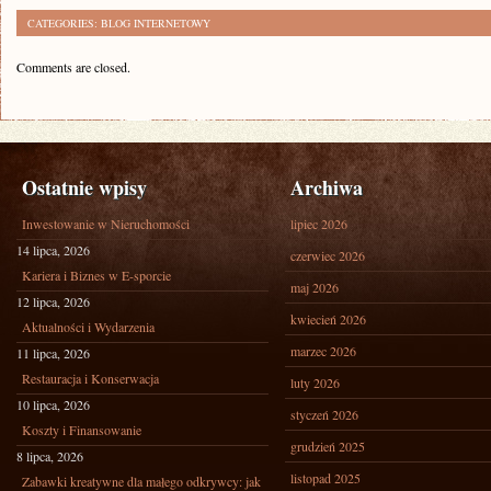
CATEGORIES:
BLOG INTERNETOWY
Comments are closed.
Ostatnie wpisy
Archiwa
Inwestowanie w Nieruchomości
lipiec 2026
14 lipca, 2026
czerwiec 2026
Kariera i Biznes w E-sporcie
maj 2026
12 lipca, 2026
kwiecień 2026
Aktualności i Wydarzenia
marzec 2026
11 lipca, 2026
Restauracja i Konserwacja
luty 2026
10 lipca, 2026
styczeń 2026
Koszty i Finansowanie
grudzień 2025
8 lipca, 2026
listopad 2025
Zabawki kreatywne dla małego odkrywcy: jak