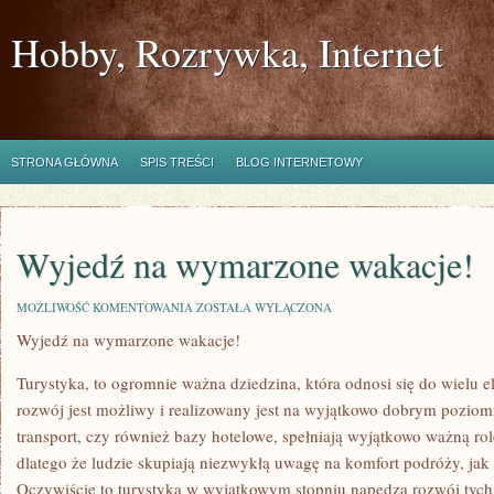
Hobby, Rozrywka, Internet
STRONA GŁÓWNA
SPIS TREŚCI
BLOG INTERNETOWY
Wyjedź na wymarzone wakacje!
WYJEDŹ
MOŻLIWOŚĆ KOMENTOWANIA
ZOSTAŁA WYŁĄCZONA
NA
Wyjedź na wymarzone wakacje!
WYMARZONE
WAKACJE!
Turystyka, to ogromnie ważna dziedzina, która odnosi się do wielu e
rozwój jest możliwy i realizowany jest na wyjątkowo dobrym poziom
transport, czy również bazy hotelowe, spełniają wyjątkowo ważną ro
dlatego że ludzie skupiają niezwykłą uwagę na komfort podróży, ja
Oczywiście to turystyka w wyjątkowym stopniu napędza rozwój tych e