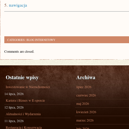
5.
nawigacja
CATEGORIES:
BLOG INTERNETOWY
Comments are closed.
Ostatnie wpisy
Archiwa
Inwestowanie w Nieruchomości
lipiec 2026
14 lipca, 2026
czerwiec 2026
Kariera i Biznes w E-sporcie
maj 2026
12 lipca, 2026
kwiecień 2026
Aktualności i Wydarzenia
marzec 2026
11 lipca, 2026
Restauracja i Konserwacja
luty 2026