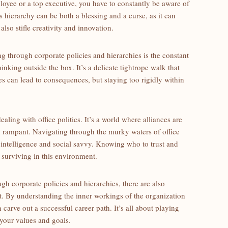
loyee or a top executive, you have to ‌constantly be aware​ of
 hierarchy ​can be both a blessing and a curse, as ‌it ​can
also stifle creativity and innovation.
g​ through corporate ‌policies and hierarchies is ‍the constant
nking⁢ outside the box. It’s a delicate‍ tightrope‌ walk that
es ⁤can lead ‍to consequences, but staying too ‍rigidly ‍within
ealing with office politics. It’s a world ‌where alliances are ​
n rampant. Navigating through the murky⁢ waters of office
l intelligence⁢ and social savvy. Knowing who to trust and
o surviving in this environment.
h corporate policies ⁣and hierarchies, there are⁢ also
. By understanding the ⁤inner workings of the organization
carve out a successful career path. ‌It’s all⁤ about⁣ playing
 your values⁤ and goals.