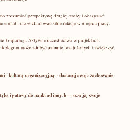
rto zrozumieć perspektywę drugiej osoby i okazywać
e empatii może zbudować silne ⁤relacje w miejscu‍ pracy.
e ‌korporacji. ‌Aktywne‍ uczestnictwo ⁤w projektach,
y kolegom ⁤może‍ zdobyć ‍uznanie przełożonych i zwiększyć
i i kulturą organizacyjną – dostosuj swoje zachowanie​
ykę i gotowy do nauki od innych⁣ – rozwijaj swoje ​