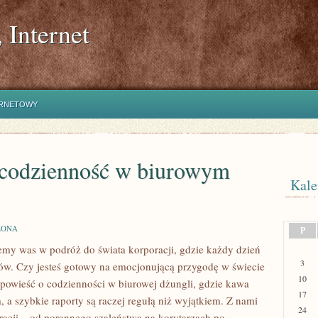
 Internet
ERNETOWY
: codzienność w biurowym
Kale
ZONA
P
my was w podróż ​do⁤ świata⁣ korporacji, gdzie⁢ każdy⁢ dzień
3
tów.‌ Czy jesteś gotowy na emocjonującą⁢ przygodę w świecie
10
opowieść o ⁣codzienności‍ w ‌biurowej⁤ dżungli,⁢ gdzie kawa⁣
17
a, a szybkie raporty są raczej regułą niż wyjątkiem. Z‌ nami
24
acji‍ – ⁤od porannego szaleństwa na korytarzach po