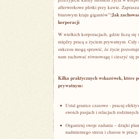
afterworkowe plotki przy⁤ kawie. Zapraszam
Jak zachowa
biurowym ⁢kraju​ gigantów”!
korporacji
W wielkich ‍korporacjach, gdzie liczą się
między pracą a życiem prywatnym. Cały ⁣d
sukcesu mogą​ sprawić, że życie pozostaje
nam zachować równowagę⁣ i cieszyć się pe
Kilka⁣ praktycznych wskazówek, które 
prywatnym:
Ustal granice⁤ czasowe -⁣ pracuj efekt
⁣swoich pasjach i relacjach⁤ rodzinnych
Organizuj swoje zadania – ⁤dzięki pla
nadmiernego stresu i chaosu w pracy.