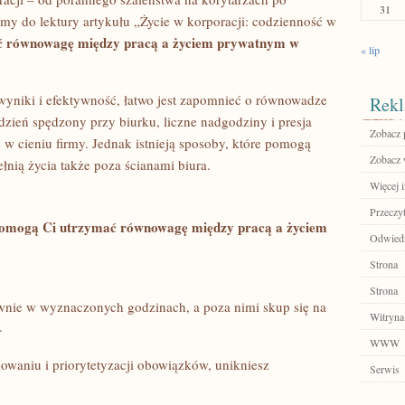
31
y ⁣do lektury artykułu „Życie⁢ w ⁣korporacji:‍ codzienność w
ć równowagę między pracą a życiem prywatnym w
« lip
‍ wyniki i efektywność, łatwo jest zapomnieć o ‌równowadze​
Rekl
zień spędzony przy⁣ biurku, liczne nadgodziny i presja
Zobacz p
 w cieniu firmy. Jednak ⁣istnieją sposoby,⁣ które pomogą
Zobacz w
łnią życia także poza ścianami biura.
Więcej 
Przeczyt
pomogą Ci utrzymać równowagę ⁤między pracą ​a życiem
Odwied
Strona
Strona
ywnie w wyznaczonych ‌godzinach, a ‍poza nimi⁤ skup się na
Witryna
.
WWW
nowaniu i priorytetyzacji obowiązków, unikniesz ​
Serwis