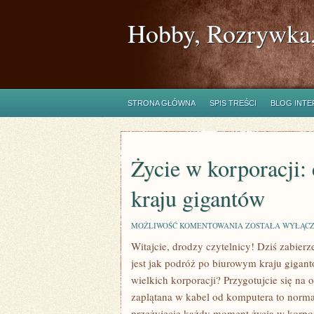
Hobby, Rozrywka,
STRONA GŁÓWNA
SPIS TREŚCI
BLOG INT
Życie w korporacji
kraju gigantów
ŻYCIE
MOŻLIWOŚĆ KOMENTOWANIA
ZOSTAŁA WYŁĄC
W
Witajcie, drodzy czytelnicy! Dziś zabierze
KORPORACJI:
CODZIENNOŚĆ
jest ​jak podróż po biurowym​ kraju gigan
W
BIUROWYM
wielkich korporacji?⁢ Przygotujcie ‌się na⁣ 
KRAJU
zaplątana w​ kabel ⁤od​ komputera‌ to norm
GIGANTÓW
przeżyjecie każdy moment życia w⁤ korpor