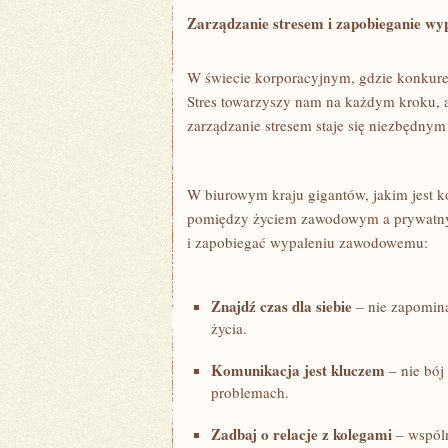
Zarządzanie ⁣stresem i ‌zapobieganie 
W świecie⁣ korporacyjnym, gdzie konkuren
Stres ​towarzyszy nam na każdym ⁤kroku, 
zarządzanie ⁢stresem staje się niezbędny
W⁢ biurowym kraju gigantów, jakim jest ko
pomiędzy⁤ życiem zawodowym a prywatnym
i ​zapobiegać wypaleniu zawodowemu:
Znajdź‍ czas dla⁤ siebie
– nie zapominaj
życia.
Komunikacja jest kluczem
– nie ⁢bój
problemach.
Zadbaj o relacje z kolegami
– wspóln