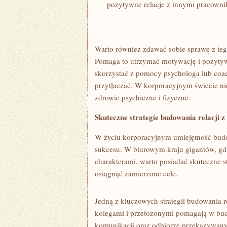
pozytywne ‌relacje z‌ innymi pracowni
Warto również zdawać‌ sobie sprawę z teg
Pomaga ‌to utrzymać motywację i pozytyw
skorzystać z⁣ pomocy psychologa⁤ lub ‌coach
przytłaczać. W korporacyjnym świecie ni
zdrowie psychiczne i fizyczne.
Skuteczne strategie budowania relacji z
W życiu korporacyjnym umiejętność budow
sukcesu. W biurowym kraju gigantów, gdz
charakterami, warto posiadać⁢ skuteczne s
osiągnąć⁤ zamierzone cele.
Jedną‍ z‌ kluczowych strategii budowania re
kolegami i przełożonymi‍ pomagają⁣ w⁣ bu
⁤komunikacji oraz odbiorze przekazywanyc