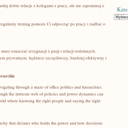
buduj dobre relacje z kolegami z pracy, ale nie zapominaj ‍o
Kate
Kategorie
 regularny trening pomoże ⁣Ci odpocząć po pracy i zadbać o
 ‍musi oznaczać rezygnacji z pasji i relacji rodzinnych.
em prywatnym, będziesz‍ szczęśliwszy, bardziej efektywny i
erarchie
avigating through⁣ a maze of office politics and hierarchies.
ough the intricate⁤ web of policies ⁤and⁢ power dynamics can
rld where knowing the right people and ⁣saying the⁢ right
rarchy that dictates who⁤ holds⁤ the power and‍ how decisions