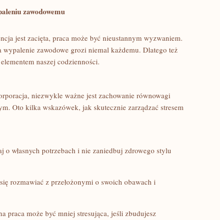
wypaleniu zawodowemu
cja jest ⁣zacięta,⁤ praca może być⁢ nieustannym wyzwaniem.
a⁢ wypalenie ⁢zawodowe grozi niemal każdemu. Dlatego też
m elementem naszej codzienności.
rporacja, ⁤niezwykle ważne​ jest zachowanie⁢ równowagi ​
. Oto kilka wskazówek, jak skutecznie zarządzać stresem⁣
 o własnych potrzebach i‌ nie⁣ zaniedbuj zdrowego ⁣stylu
 ‍się rozmawiać z ⁤przełożonymi o swoich⁤ obawach i
a praca ⁤może być mniej stresująca, jeśli⁢ zbudujesz