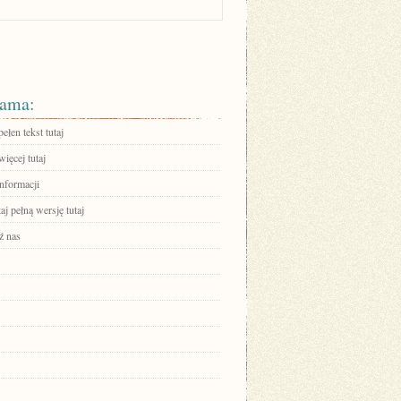
ama:
ełen tekst tutaj
ięcej tutaj
informacji
aj pełną wersję tutaj
ź nas