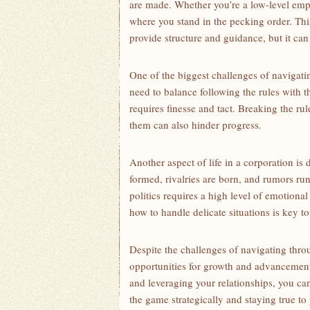
are made. Whether ⁢you’re ​a⁤ low-level emp
where you stand in the pecking order. ​This⁢
provide structure and guidance, but it can ⁢
One ⁣of the biggest challenges of⁣ navigatin
⁤need to balance following the rules with thi
requires finesse⁢ and tact. Breaking the rul
them ‌can also hinder ⁢progress.
Another aspect of‌ life in a corporation is d
formed, rivalries are born, and rumors ru
politics requires a high level of emotiona
how ‌to handle delicate situations is key t
Despite the challenges of navigating throug
opportunities for growth ‌and advancement
and leveraging your ⁤relationships, you ⁤can 
the game strategically ​and staying true to