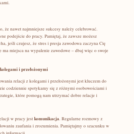
kami.
o, ​że ⁢nawet najmniejsze sukcesy należy celebrować.
ne podejście ‍do pracy. Pamiętaj, że zawsze możesz
a, jeśli czujesz, ⁤że stres‌ i presja zawodowa ​zaczyna‍ Cię
e ma miejsca na wypalenie zawodowe – ⁣dbaj więc o swoje
 kolegami i przełożonymi
ania relacji z kolegami i przełożonymi ⁢jest kluczem do
ie codziennie spotykamy się‍ z różnymi osobowościami‍ i
trategie, które ​pomogą nam utrzymać dobre relacje i
komunikacja
lacji​ w pracy jest
. Regularne‍ rozmowy ‌z
dowaniu zaufania i zrozumienia. Pamiętajmy‌ o szacunku w
h ‌informacji.